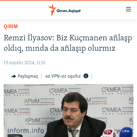
Link
açıqlığı
Esas
QIRIM
mündericege
HABERLER
Remzi İlyasov: Biz Kuçmanen añlaşp
qaytmaq
SİYASET
Baş
oldıq, mında da añlaşıp olurmız
İQTİSADİYAT
navigatsiyağa
qaytmaq
19 noyabr 2014, 11:51
CEMİYET
Qıdıruvğa
MEDENİYET
Paylaşmaq
VPN-siz oquñız
qaytmaq
İNSAN AQLARI
VİDEO
SÜRET
BLOGLAR
FİKİR