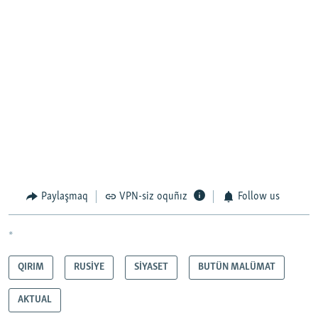
Paylaşmaq
VPN-siz oquñız
Follow us
*
QIRIM
RUSİYE
SİYASET
BUTÜN MALÜMAT
AKTUAL