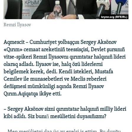
Русский
Українською
Remzi İlyasov
QOŞULIÑIZ!
Aqmescit – Cumhuriyet yolbaşçısı Sergey Aksönov
«Qırım» cemaat areketiniñ teessisçisi, Devlet şursınıñ
vitse-spikeri Remzi İlyasovnı qırımtatar halqınıñ lideri
RFE/RS bütün saytları
olaraq adladı. İlyasov ise, halq özü liderlerni
belgilemek kerek, dedi. Kendi istekleri, Mustafa
Cemilev ile munasebetleri ve Meclis reberleri
deñişmesi mümkünligi aqında Remzi İlyasov
Qırım.Aqiqatqa ikâye etti.
– Sergey Aksönov sizni qırımtatar halqınıñ milliy lideri
kibi adldı. Siz bunı
ñ
mesülietini duyasıñızmı?