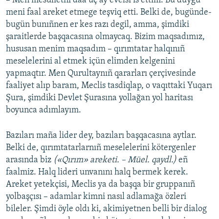
– Men mesülietni daa üç ay evelsi is ettim. Bu duyğu
meni faal areket etmege teşviq etti. Belki de, bugünde-
bugün bunıñnen er kes razı degil, amma, şimdiki
şaraitlerde başqacasına olmaycaq. Bizim maqsadımız,
hususan menim maqsadım – qırımtatar halqınıñ
meselelerini al etmek içün elimden kelgenini
yapmaqtır. Men Qurultaynıñ qararları çerçivesinde
faaliyet alıp baram, Meclis tasdiqlap, o vaqıttaki Yuqarı
Şura, şimdiki Devlet Şurasına yollağan yol haritası
boyunca adımlayım.
Bazıları maña lider dey, bazıları başqacasına aytlar.
Belki de, qırımtatarlarnıñ meselelerini kötergenler
arasında biz
(«Qırım» areketi. – Müel. qaydl.)
eñ
faalmiz. Halq lideri unvanını halq bermek kerek.
Areket yetekçisi, Meclis ya da başqa bir gruppanıñ
yolbaşçısı – adamlar kimni nasıl adlamağa özleri
bileler. Şimdi öyle oldı ki, akimiyetnen belli bir dialog