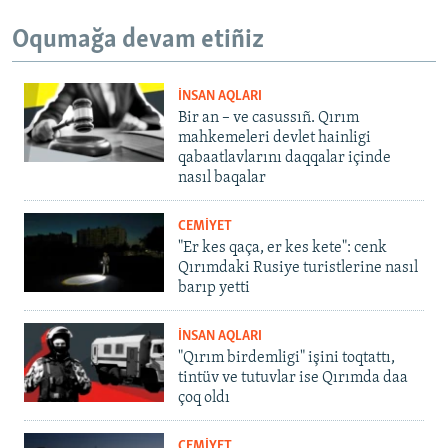
Oqumağa devam etiñiz
İNSAN AQLARI
Bir an – ve casussıñ. Qırım
mahkemeleri devlet hainligi
qabaatlavlarını daqqalar içinde
nasıl baqalar
CEMİYET
"Er kes qaça, er kes kete": cenk
Qırımdaki Rusiye turistlerine nasıl
barıp yetti
İNSAN AQLARI
"Qırım birdemligi" işini toqtattı,
tintüv ve tutuvlar ise Qırımda daa
çoq oldı
CEMİYET