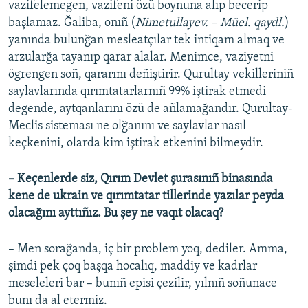
vazifelemegen, vazifeni özü boynuna alıp becerip
başlamaz. Ğaliba, onıñ (
Nimetullayev. – Müel. qaydl.
)
yanında bulunğan mesleatçılar tek intiqam almaq ve
arzularğa tayanıp qarar alalar. Menimce, vaziyetni
ögrengen soñ, qararını deñiştirir. Qurultay vekilleriniñ
saylavlarında qırımtatarlarnıñ 99% iştirak etmedi
degende, aytqanlarını özü de añlamağandır. Qurultay-
Meclis sisteması ne olğanını ve saylavlar nasıl
keçkenini, olarda kim iştirak etkenini bilmeydir.
– Keçenlerde siz, Qırım Devlet şurasınıñ binasında
kene de ukrain ve qırımtatar tillerinde yazılar peyda
olacağını ayttıñız. Bu şey ne vaqıt olacaq?
– Men sorağanda, iç bir problem yoq, dediler. Amma,
şimdi pek çoq başqa hocalıq, maddiy ve kadrlar
meseleleri bar – bunıñ episi çezilir, yılnıñ soñunace
bunı da al etermiz.