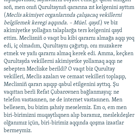
soñ, men onıñ Qurultaynıñ qararına zıt kelgenini ayttım
(
Meclis akimiyet organlarında çalışacaq vekillerni
belgilemek keregi aqqında. – Müel. qayd
.) ve biz
akimiyetke yollağan talaplarğa ters kelgenini qayd
ettim. Meclisniñ o vaqıt bu kibi qararnı almağa aqqı yoq
edi, iç olmadım, Qurultaynı çağırtıp, onı muzakere
etmek ve yañı qararnı almaq kerek edi. Amma, keçken
Qurultayda vekillerni akimiyetke yollamaq aqqı ne
sebepten Mecliske berildi? O vaqıt biz Qurultay
vekilleri, Meclis azaları ve cemaat vekilleri toplaşıp,
Meclisniñ qararı aşıqıp qabul etilgenini ayttıq. Şu
vaqıttan berli Refat Çubarovnen bağlanmayıq: ne
telefon vastasınen, ne de internet vastasınen. Men
bellesem, bu bizim şahsiy meselemiz. Em o, em men
biri-birimizni muqaytlıqnen alıp baramız, meslekdeşler
olğanımız içün, biri-birimiz aqqında qoşma izaatlar
bermeymiz.