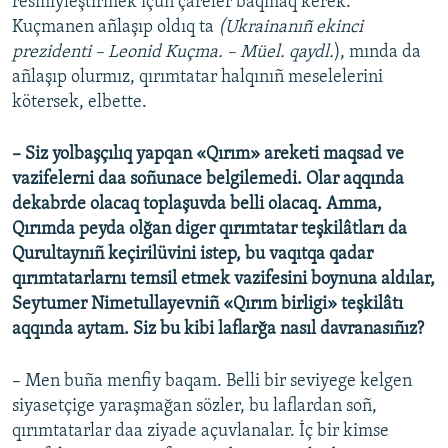
resmiyleştirmek içün çareler baqmaq kerek.
Kuçmanen añlaşıp oldıq ta
(Ukrainanıñ ekinci
prezidenti – Leonid Kuçma. – Müel. qaydl.
), mında da
añlaşıp olurmız, qırımtatar halqınıñ meselelerini
kötersek, elbette.
– Siz yolbaşçılıq yapqan «Qırım» areketi maqsad ve
vazifelerni daa soñunace belgilemedi. Olar aqqında
dekabrde olacaq toplaşuvda belli olacaq. Amma,
Qırımda peyda olğan diger qırımtatar teşkilâtları da
Qurultaynıñ keçirilüvini istep, bu vaqıtqa qadar
qırımtatarlarnı temsil etmek vazifesini boynuna aldılar,
Seytumer Nimetullayevniñ «Qırım birligi» teşkilâtı
aqqında aytam. Siz bu kibi laflarğa nasıl davranasıñız?
– Men buña menfiy baqam. Belli bir seviyege kelgen
siyasetçige yaraşmağan sözler, bu laflardan soñ,
qırımtatarlar daa ziyade açuvlanalar. İç bir kimse