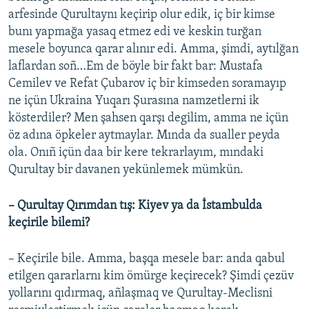
arfesinde Qurultaynı keçirip olur edik, iç bir kimse
bunı yapmağa yasaq etmez edi ve keskin turğan
mesele boyunca qarar alınır edi. Amma, şimdi, aytılğan
laflardan soñ…Em de böyle bir fakt bar: Mustafa
Cemilev ve Refat Çubarov iç bir kimseden soramayıp
ne içün Ukraina Yuqarı Şurasına namzetlerni ik
kösterdiler? Men şahsen qarşı degilim, amma ne içün
öz adına öpkeler aytmaylar. Mında da sualler peyda
ola. Onıñ içün daa bir kere tekrarlayım, mındaki
Qurultay bir davanen yekünlemek mümkün.
– Qurultay Qırımdan tış: Kiyev ya da İstambulda
keçirile bilemi?
– Keçirile bile. Amma, başqa mesele bar: anda qabul
etilgen qararlarnı kim ömürge keçirecek? Şimdi çezüv
yollarını qıdırmaq, añlaşmaq ve Qurultay-Meclisni