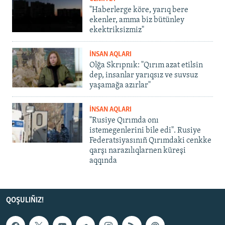
"Haberlerge köre, yarıq bere
ekenler, amma biz bütünley
ekektriksizmiz"
İNSAN AQLARI
Olğa Skrıpnık: "Qırım azat etilsin
dep, insanlar yarıqsız ve suvsuz
yaşamağa azırlar"
İNSAN AQLARI
"Rusiye Qırımda onı
istemegenlerini bile edi". Rusiye
Federatsiyasınıñ Qırımdaki cenkke
qarşı narazılıqlarnen küreşi
aqqında
QOŞULIÑIZ!