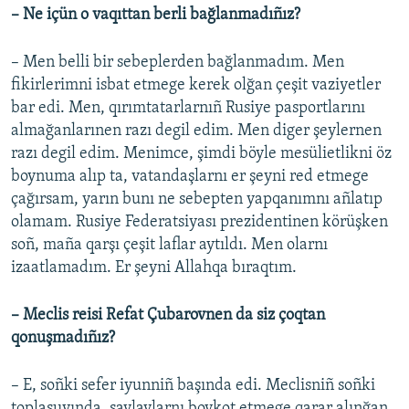
– Ne içün o vaqıttan berli bağlanmadıñız?
– Men belli bir sebeplerden bağlanmadım. Men
fikirlerimni isbat etmege kerek olğan çeşit vaziyetler
bar edi. Men, qırımtatarlarnıñ Rusiye pasportlarını
almağanlarınen razı degil edim. Men diger şeylernen
razı degil edim. Menimce, şimdi böyle mesülietlikni öz
boynuma alıp ta, vatandaşlarnı er şeyni red etmege
çağırsam, yarın bunı ne sebepten yapqanımnı añlatıp
olamam. Rusiye Federatsiyası prezidentinen körüşken
soñ, maña qarşı çeşit laflar aytıldı. Men olarnı
izaatlamadım. Er şeyni Allahqa bıraqtım.
– Meclis reisi Refat Çubarovnen da siz çoqtan
qonuşmadıñız?
– E, soñki sefer iyunniñ başında edi. Meclisniñ soñki
toplaşuvında, saylavlarnı boykot etmege qarar alınğan