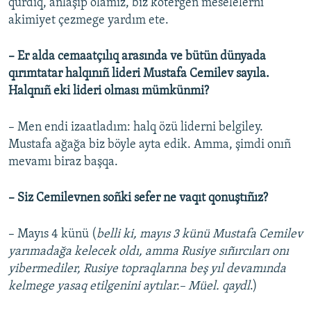
qurdıq, añlaşıp olamız, biz kötergen meselelerni
akimiyet çezmege yardım ete.
– Er alda cemaatçılıq arasında ve bütün dünyada
qırımtatar halqınıñ lideri Mustafa Cemilev sayıla.
Halqnıñ eki lideri olması mümkünmi?
– Men endi izaatladım: halq özü liderni belgiley.
Mustafa ağağa biz böyle ayta edik. Amma, şimdi onıñ
mevamı biraz başqa.
– Siz Cemilevnen soñki sefer ne vaqıt qonuştıñız?
– Mayıs 4 künü (
belli ki, mayıs 3 künü Mustafa Cemilev
yarımadağa kelecek oldı, amma Rusiye sıñırcıları onı
yibermediler, Rusiye topraqlarına beş yıl devamında
kelmege yasaq etilgenini aytılar.– Müel. qaydl
.)