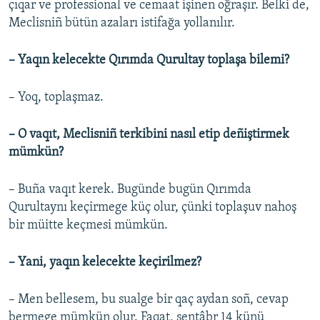
çıqar ve professional ve cemaat işinen oğraşır. Belki de,
Meclisniñ bütün azaları istifağa yollanılır.
– Yaqın kelecekte Qırımda Qurultay toplaşa bilemi?
– Yoq, toplaşmaz.
– O vaqıt, Meclisniñ terkibini nasıl etip deñiştirmek
mümkün?
– Buña vaqıt kerek. Bugünde bugün Qırımda
Qurultaynı keçirmege küç olur, çünki toplaşuv nahoş
bir müitte keçmesi mümkün.
– Yani, yaqın kelecekte keçirilmez?
– Men bellesem, bu sualge bir qaç aydan soñ, cevap
bermege mümkün olur. Faqat, sentâbr 14 künü