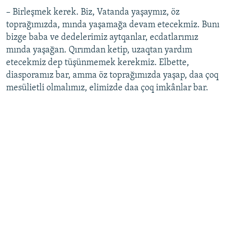
– Birleşmek kerek. Biz, Vatanda yaşaymız, öz
toprağımızda, mında yaşamağa devam etecekmiz. Bunı
bizge baba ve dedelerimiz aytqanlar, ecdatlarımız
mında yaşağan. Qırımdan ketip, uzaqtan yardım
etecekmiz dep tüşünmemek kerekmiz. Elbette,
diasporamız bar, amma öz toprağımızda yaşap, daa çoq
mesülietli olmalımız, elimizde daa çoq imkânlar bar.