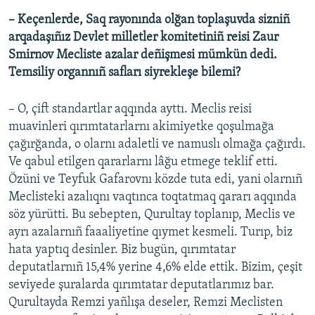
– Keçenlerde, Saq rayonında olğan toplaşuvda sizniñ
arqadaşıñız Devlet milletler komitetiniñ reisi Zaur
Smirnov Mecliste azalar deñişmesi mümkün dedi.
Temsiliy organnıñ safları siyrekleşe bilemi?
– O, çift standartlar aqqında ayttı. Meclis reisi
muavinleri qırımtatarlarnı akimiyetke qoşulmağa
çağırğanda, o olarnı adaletli ve namuslı olmağa çağırdı.
Ve qabul etilgen qararlarnı lâğu etmege teklif etti.
Özüni ve Teyfuk Gafarovnı közde tuta edi, yani olarnıñ
Meclisteki azalıqnı vaqtınca toqtatmaq qararı aqqında
söz yürütti. Bu sebepten, Qurultay toplanıp, Meclis ve
ayrı azalarnıñ faaaliyetine qıymet kesmeli. Turıp, biz
hata yaptıq desinler. Biz bugün, qırımtatar
deputatlarnıñ 15,4% yerine 4,6% elde ettik. Bizim, çeşit
seviyede şuralarda qırımtatar deputatlarımız bar.
Qurultayda Remzi yañlışa deseler, Remzi Meclisten