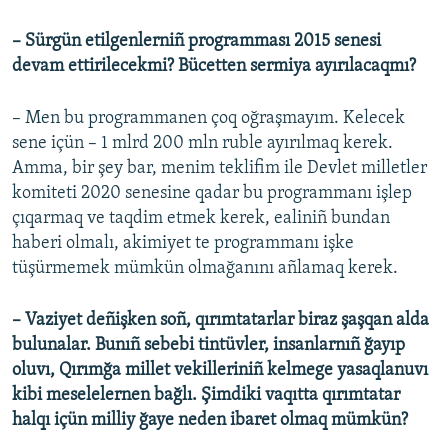
– Sürgün etilgenlerniñ programması 2015 senesi
devam ettirilecekmi? Bücetten sermiya ayırılacaqmı?
– Men bu programmanen çoq oğraşmayım. Kelecek
sene içün – 1 mlrd 200 mln ruble ayırılmaq kerek.
Amma, bir şey bar, menim teklifim ile Devlet milletler
komiteti 2020 senesine qadar bu programmanı işlep
çıqarmaq ve taqdim etmek kerek, ealiniñ bundan
haberi olmalı, akimiyet te programmanı işke
tüşürmemek mümkün olmağanını añlamaq kerek.
– Vaziyet deñişken soñ, qırımtatarlar biraz şaşqan alda
bulunalar. Bunıñ sebebi tintüvler, insanlarnıñ ğayıp
oluvı, Qırımğa millet vekilleriniñ kelmege yasaqlanuvı
kibi meselelernen bağlı. Şimdiki vaqıtta qırımtatar
halqı içün milliy ğaye neden ibaret olmaq mümkün?