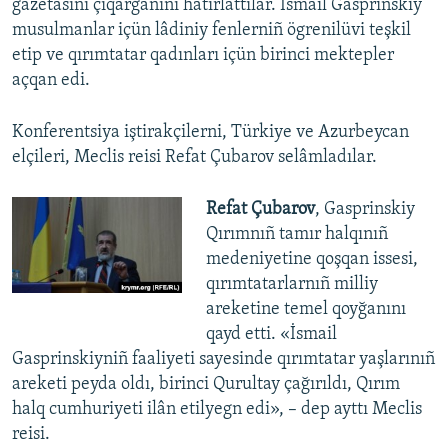
gazetasını çıqarğanını hatırlattılar. İsmail Gasprinskiy
musulmanlar içün lâdiniy fenlerniñ ögrenilüvi teşkil
etip ve qırımtatar qadınları içün birinci mektepler
açqan edi.
Konferentsiya iştirakçilerni, Türkiye ve Azurbeycan
elçileri, Meclis reisi Refat Çubarov selâmladılar.
Refat Çubarov
, Gasprinskiy
Qırımnıñ tamır halqınıñ
medeniyetine qoşqan issesi,
qırımtatarlarnıñ milliy
areketine temel qoyğanını
qayd etti. «İsmail
Gasprinskiyniñ faaliyeti sayesinde qırımtatar yaşlarınıñ
areketi peyda oldı, birinci Qurultay çağırıldı, Qırım
halq cumhuriyeti ilân etilyegn edi», – dep ayttı Meclis
reisi.