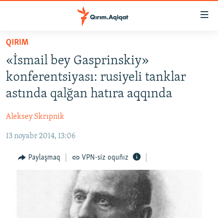
Link
açıqlığı
Esas
QIRIM
mündericege
HABERLER
«İsmail bey Gasprinskiy»
qaytmaq
SİYASET
Baş
konferentsiyası: rusiyeli tanklar
İQTİSADİYAT
navigatsiyağa
astında qalğan hatıra aqqında
qaytmaq
CEMİYET
Qıdıruvğa
Aleksey Skrıpnik
MEDENİYET
qaytmaq
13 noyabr 2014, 13:06
İNSAN AQLARI
VİDEO
Paylaşmaq
VPN-siz oquñız
SÜRET
BLOGLAR
FİKİR