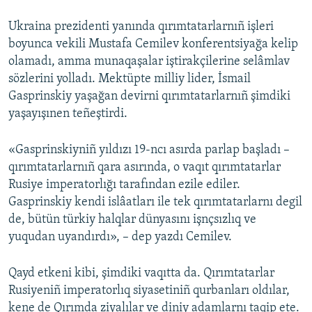
Ukraina prezidenti yanında qırımtatarlarnıñ işleri
boyunca vekili Mustafa Cemilev konferentsiyağa kelip
olamadı, amma munaqaşalar iştirakçilerine selâmlav
sözlerini yolladı. Mektüpte milliy lider, İsmail
Gasprinskiy yaşağan devirni qırımtatarlarnıñ şimdiki
yaşayışınen teñeştirdi.
«Gasprinskiyniñ yıldızı 19-ncı asırda parlap başladı –
qırımtatarlarnıñ qara asırında, o vaqıt qırımtatarlar
Rusiye imperatorlığı tarafından ezile ediler.
Gasprinskiy kendi islâatları ile tek qırımtatarlarnı degil
de, bütün türkiy halqlar dünyasını işnçsızlıq ve
yuqudan uyandırdı», – dep yazdı Cemilev.
Qayd etkeni kibi, şimdiki vaqıtta da. Qırımtatarlar
Rusiyeniñ imperatorlıq siyasetiniñ qurbanları oldılar,
kene de Qırımda ziyalılar ve diniy adamlarnı taqip ete.