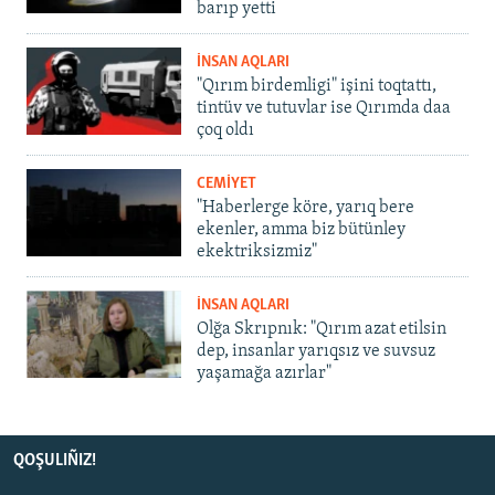
barıp yetti
İNSAN AQLARI
"Qırım birdemligi" işini toqtattı,
tintüv ve tutuvlar ise Qırımda daa
çoq oldı
CEMİYET
"Haberlerge köre, yarıq bere
ekenler, amma biz bütünley
ekektriksizmiz"
İNSAN AQLARI
Olğa Skrıpnık: "Qırım azat etilsin
dep, insanlar yarıqsız ve suvsuz
yaşamağa azırlar"
QOŞULIÑIZ!