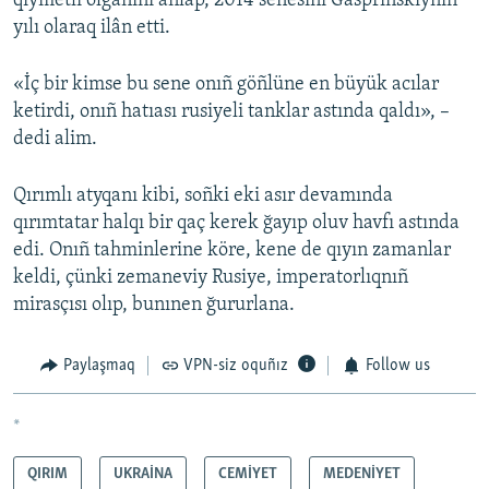
qıymetli olğanını añlap, 2014 senesini Gasprinskiyniñ
yılı olaraq ilân etti.
«İç bir kimse bu sene onıñ göñlüne en büyük acılar
ketirdi, onıñ hatıası rusiyeli tanklar astında qaldı», –
dedi alim.
Qırımlı atyqanı kibi, soñki eki asır devamında
qırımtatar halqı bir qaç kerek ğayıp oluv havfı astında
edi. Onıñ tahminlerine köre, kene de qıyın zamanlar
keldi, çünki zemaneviy Rusiye, imperatorlıqnıñ
mirasçısı olıp, bunınen ğururlana.
Paylaşmaq
VPN-siz oquñız
Follow us
*
QIRIM
UKRAİNA
CEMİYET
MEDENİYET