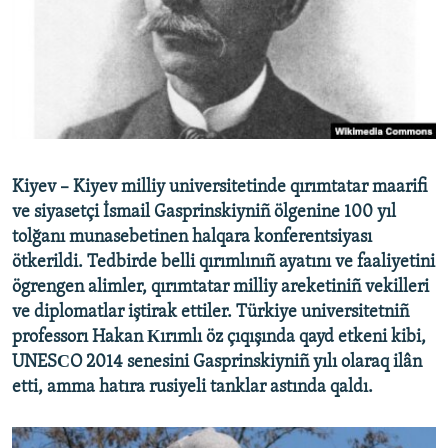
Русский
Українською
QOŞULIÑIZ!
Kiyev – Kiyev milliy universitetinde qırımtatar maarifi
ve siyasetçi İsmail Gasprinskiyniñ ölgenine 100 yıl
RFE/RS bütün saytları
tolğanı munasebetinen halqara konferentsiyası
ötkerildi. Tedbirde belli qırımlınıñ ayatını ve faaliyetini
ögrengen alimler, qırımtatar milliy areketiniñ vekilleri
ve diplomatlar iştirak ettiler. Türkiye universitetniñ
professorı Hakan Кırımlı öz çıqışında qayd etkeni kibi,
UNESСO 2014 senesini Gasprinskiyniñ yılı olaraq ilân
etti, amma hatıra rusiyeli tanklar astında qaldı.