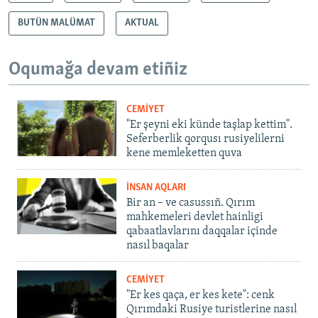
BUTÜN MALÜMAT
AKTUAL
Oqumağa devam etiñiz
CEMİYET
"Er şeyni eki künde taşlap kettim".
Seferberlik qorqusı rusiyelilerni
kene memleketten quva
İNSAN AQLARI
Bir an – ve casussıñ. Qırım
mahkemeleri devlet hainligi
qabaatlavlarını daqqalar içinde
nasıl baqalar
CEMİYET
"Er kes qaça, er kes kete": cenk
Qırımdaki Rusiye turistlerine nasıl