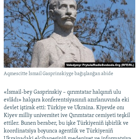
Aqmescitte İsmail Gasprinskiyge bağışlanğan abide
«İsmail-bey Gasprinskiy – qırımtatar halqınıñ ulu
evlâdı» halqara konferentsiyasınıñ azırlanuvında eki
devlet iştirak etti: Türkiye ve Ukraina. Kiyevde onı
Kiyev milliy universitet ive Qırımtatar cemiyeti teşkil
ettiler. Bunen beraber, bu işke Türkiyeniñ işbirlik ve
koordinatsiya boyunca agentlik ve Türkiyeniñ
Ukrainadaki elçihanesiniñ medeniyet ve informatsiya