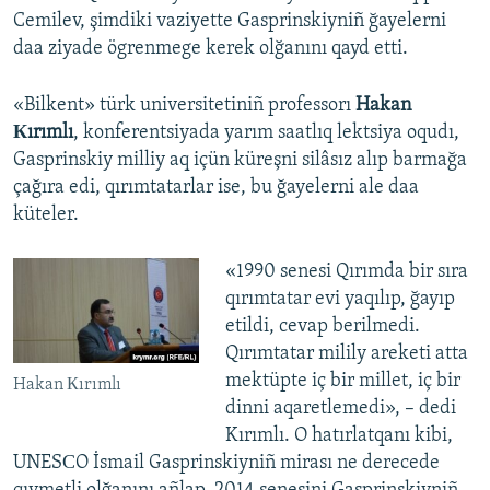
Cemilev, şimdiki vaziyette Gasprinskiyniñ ğayelerni
daa ziyade ögrenmege kerek olğanını qayd etti.
«Bilkent» türk universitetiniñ professorı
Hakan
Кırımlı
, konferentsiyada yarım saatlıq lektsiya oqudı,
Gasprinskiy milliy aq içün küreşni silâsız alıp barmağa
çağıra edi, qırımtatarlar ise, bu ğayelerni ale daa
küteler.
«1990 senesi Qırımda bir sıra
qırımtatar evi yaqılıp, ğayıp
etildi, cevap berilmedi.
Qırımtatar milily areketi atta
mektüpte iç bir millet, iç bir
Hakan Кırımlı
dinni aqaretlemedi», – dedi
Kırımlı. O hatırlatqanı kibi,
UNESСO İsmail Gasprinskiyniñ mirası ne derecede