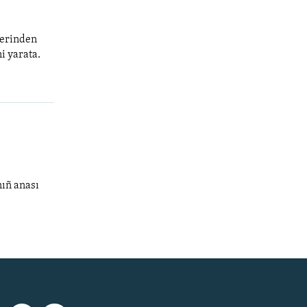
lerinden
i yarata.
ıñ anası