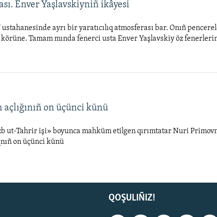
ası. Enver Yaşlavskiyniñ ikâyesi
" ustahanesinde ayrı bir yaratıcılıq atmosferası bar. Onıñ pencere
körüne. Tamam mında fenerci usta Enver Yaşlavskiy öz fenerlerin
n açlığınıñ on üçünci künü
b ut-Tahrir işi» boyunca mahküm etilgen qırımtatar Nuri Primovn
qnıñ on üçünci künü
QOŞULIÑIZ!