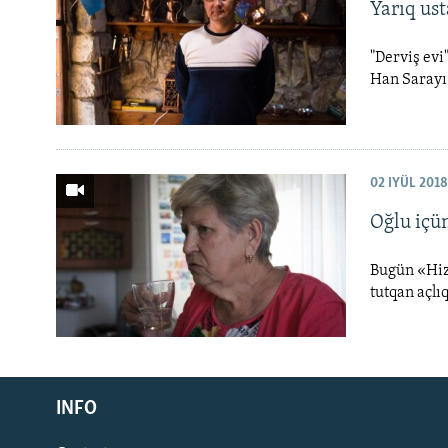
Yarıq ust
"Derviş evi
Han Sarayı 
02 IYÜL 2018
Oğlu içü
Bugün «Hiz
tutqan açlı
Русский
INFO
Українською