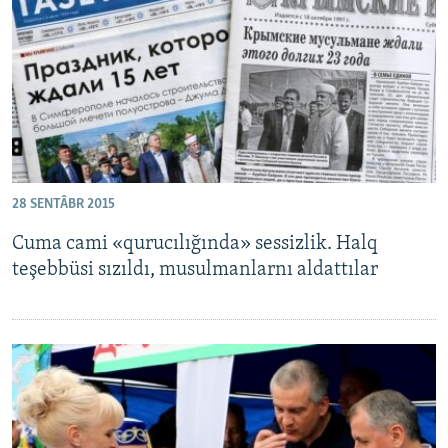
Русский
Українською
QOŞULIÑIZ!
28 SENTÂBR 2015
RFE/RS bütün saytları
Cuma cami «qurucılığında» sessizlik. Halq
teşebbüsi sızıldı, musulmanlarnı aldattılar