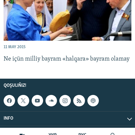
11 MAY 2015
Ne içün milliy bayram «halqara» bayram olamay
QOŞULIÑIZ!
INFO
© Qırım.Aqiqat, 2026 | All Rights Reserved.