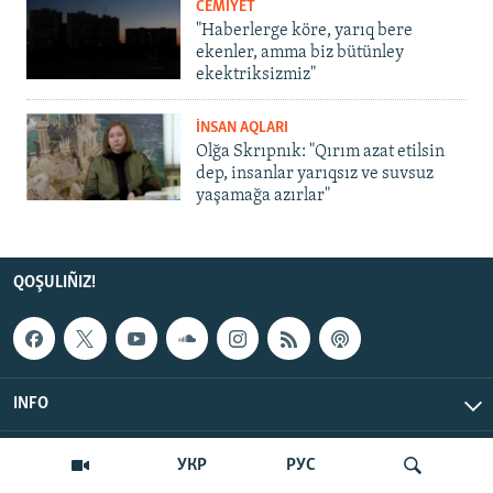
CEMİYET
"Haberlerge köre, yarıq bere
ekenler, amma biz bütünley
ekektriksizmiz"
İNSAN AQLARI
Olğa Skrıpnık: "Qırım azat etilsin
dep, insanlar yarıqsız ve suvsuz
yaşamağa azırlar"
QOŞULIÑIZ!
INFO
© Qırım.Aqiqat, 2026 | All Rights Reserved.
УКР
РУС