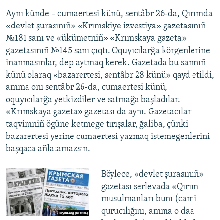
Aynı künde – cumaertesi künü, sentâbr 26-da, Qırımda
«devlet şurasınıñ» «Krımskiye izvestiya» gazetasınıñ
№181 sanı ve «ükümetniñ» «Krımskaya gazeta»
gazetasınıñ №145 sanı çıqtı. Oquyıcılarğa körgenlerine
inanmasınlar, dep aytmaq kerek. Gazetada bu sannıñ
künü olaraq «bazarertesi, sentâbr 28 künü» qayd etildi,
amma onı sentâbr 26-da, cumaertesi künü,
oquyıcılarğa yetkizdiler ve satmağa başladılar.
«Krımskaya gazeta» gazetası da aynı. Gazetacılar
taqvimniñ ögüne ketmege tırışalar, ğaliba, çünki
bazarertesi yerine cumaertesi yazmaq istemegenlerini
başqaca añlatamazsın.
Böylece, «devlet şurasınıñ»
gazetası serlevada «Qırım
musulmanları bunı (cami
qurucılığını, amma o daa