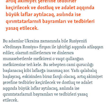
artıq akimiyet şerefine tedbirler
keçirilecek ve dostluq ve adalet aqqında
büyük laflar aytılacaq, asılında ise
qırımtatarlarnıñ bayramları ve tedbirleri
yasaq etilecek.
Bu adamlar Ukraina zamanında bile Rusiyeniñ
«Yedinaya Rossiya» firqası ile işbirligi aqqında añlaşqan
ediler, olarnıñ milletlerara ve dinlerara
munasebetlerde mefküresi o vaqıt qullanğan
mefküresine teñ kele. Bu sebepten cami qurucılığı
başlanacaq kibi laflarğa inanmaq zor. Yañı qalabalıq
başlaycaq, eskisinden biraz farqlı olacaq, artıq akimiyet
şerefine tedbirler keçirilecek ve dostluq ve adalet
aqqında büyük laflar aytılacaq, asılında ise
qırımtatarlarnıñ bayramları ve tedbirleri yasaq
etilecek.