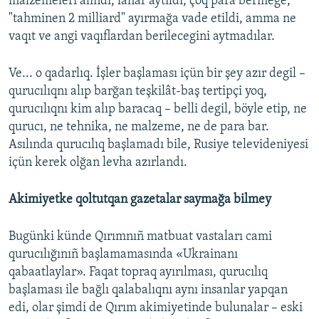
malzemeleri alındı, laflar aytıldı, çoq para bermege,
"tahminen 2 milliard" ayırmağa vade etildi, amma ne
vaqıt ve angi vaqıflardan berilecegini aytmadılar.
Ve... o qadarlıq. İşler başlaması içün bir şey azır degil –
qurucılıqnı alıp barğan teşkilât-baş tertipçi yoq,
qurucılıqnı kim alıp baracaq – belli degil, böyle etip, ne
qurucı, ne tehnika, ne malzeme, ne de para bar.
Asılında qurucılıq başlamadı bile, Rusiye televideniyesi
içün kerek olğan levha azırlandı.
Akimiyetke qoltutqan gazetalar saymağa bilmey
Bugünki künde Qırımnıñ matbuat vastaları cami
qurucılığınıñ başlamamasında «Ukrainanı
qabaatlaylar». Faqat topraq ayırılması, qurucılıq
başlaması ile bağlı qalabalıqnı aynı insanlar yapqan
edi, olar şimdi de Qırım akimiyetinde bulunalar – eski