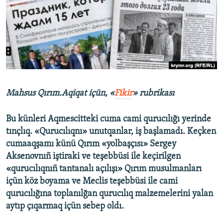
Русский
Українською
QOŞULIÑIZ!
Mahsus Qırım.Aqiqat içün, «
Fikir
» rubrikası
RFE/RS bütün saytları
Bu künleri Aqmescitteki cuma cami qurucılığı yerinde
tınçlıq. «Qurucılıqnı» unutqanlar, iş başlamadı. Keçken
cumaaqşamı künü Qırım «yolbaşçısı» Sergey
Aksenovnıñ iştiraki ve teşebbüsi ile keçirilgen
«qurucılıqnıñ tantanalı açılışı» Qırım musulmanları
içün köz boyama ve Meclis teşebbüsi ile cami
qurucılığına toplanılğan qurucılıq malzemelerini yalan
aytıp çıqarmaq içün sebep oldı.