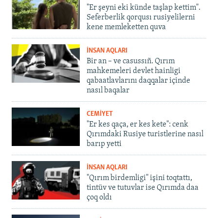
"Er şeyni eki künde taşlap kettim".
Seferberlik qorqusı rusiyelilerni
kene memleketten quva
İNSAN AQLARI
Bir an – ve casussıñ. Qırım
mahkemeleri devlet hainligi
qabaatlavlarını daqqalar içinde
nasıl baqalar
CEMİYET
"Er kes qaça, er kes kete": cenk
Qırımdaki Rusiye turistlerine nasıl
barıp yetti
İNSAN AQLARI
"Qırım birdemligi" işini toqtattı,
tintüv ve tutuvlar ise Qırımda daa
çoq oldı