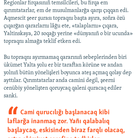
Regionlar firqasınıñ temsilcileri, bu firqa em
qırımtatarlar, em de musulmanlarğa qarşı çıqqan edi.
Aqmescit şeer şurası topraqnı başta ayıra, soñra özü
çıqarğan qararlarnı lâğu ete, «talaplarnı» çıqara,
Yaltinskaya, 20 soqağı yerine «dünyanıñ o bir ucunda»
topraqnı almağa teklif etken edi.
Bu topraqnı ayırmamaq qararınıñ sebeplerinden biri
ükümet Yalta yolu er bir taraftan körüne ve andan
yolnıñ bütün yönelişleri boyunca ateş açmaq qolay dep
ayttılar. Qırımtatarlar anda camini degil, şeerni
cenübiy yönelişten qoruycaq qaleni quracaq ediler
sanki.
Сami qurucılığı başlanacaq kibi
laflarğa inanmaq zor. Yañı qalabalıq
başlaycaq, eskisinden biraz farqlı olacaq,