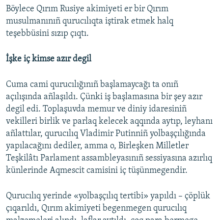
Böylece Qırım Rusiye akimiyeti er bir Qırım
musulmanınıñ qurucılıqta iştirak etmek halq
teşebbüsini sızıp çıqtı.
İşke iç kimse azır degil
Cuma cami qurucılığınıñ başlamaycağı ta onıñ
açılışında añlaşıldı. Çünki iş başlamasına bir şey azır
degil edi. Toplaşuvda memur ve diniy idaresiniñ
vekilleri birlik ve parlaq kelecek aqqında aytıp, leyhanı
añlattılar, qurucılıq Vladimir Putinniñ yolbaşçılığında
yapılacağını dediler, amma o, Birleşken Milletler
Teşkilâtı Parlament assambleyasınıñ sessiyasına azırlıq
künlerinde Aqmescit camisini iç tüşünmegendir.
Qurucılıq yerinde «yolbaşçılıq tertibi» yapıldı – çöplük
çıqarıldı, Qırım akimiyeti begenmegen qurucılıq