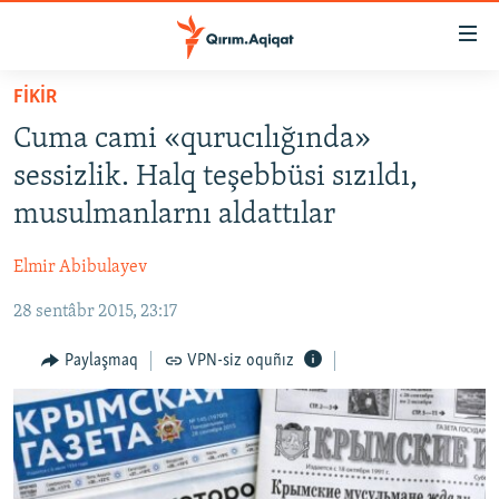
Link
açıqlığı
Esas
FİKİR
mündericege
HABERLER
Cuma cami «qurucılığında»
qaytmaq
SİYASET
Baş
sessizlik. Halq teşebbüsi sızıldı,
İQTİSADİYAT
navigatsiyağa
musulmanlarnı aldattılar
qaytmaq
CEMİYET
Qıdıruvğa
Elmir Abibulayev
MEDENİYET
qaytmaq
28 sentâbr 2015, 23:17
İNSAN AQLARI
VİDEO
Paylaşmaq
VPN-siz oquñız
SÜRET
BLOGLAR
FİKİR