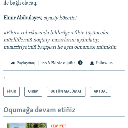
ile bağlı olacaq.
Elmir Abibulayev,
siyasiy közetici
«Fikir» rubrikasında bildirilgen fikir-tüşünceler
müelliflerniñ noqtaiy-nazarlarını aydınlatıp,
muarririyetniñ baqışları ile aynı olmaması mümkün
Paylaşmaq
VPN-siz oquñız
Follow us
*
FİKİR
QIRIM
BUTÜN MALÜMAT
AKTUAL
Oqumağa devam etiñiz
CEMİYET