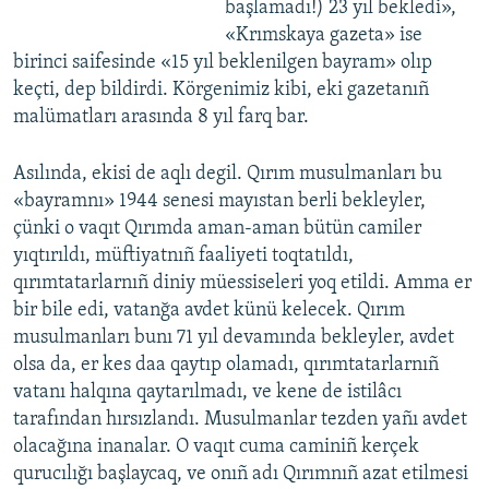
başlamadı!) 23 yıl bekledi»,
«Krımskaya gazeta» ise
birinci saifesinde «15 yıl beklenilgen bayram» olıp
keçti, dep bildirdi. Körgenimiz kibi, eki gazetanıñ
malümatları arasında 8 yıl farq bar.
Asılında, ekisi de aqlı degil. Qırım musulmanları bu
«bayramnı» 1944 senesi mayıstan berli bekleyler,
çünki o vaqıt Qırımda aman-aman bütün camiler
yıqtırıldı, müftiyatnıñ faaliyeti toqtatıldı,
qırımtatarlarnıñ diniy müessiseleri yoq etildi. Amma er
bir bile edi, vatanğa avdet künü kelecek. Qırım
musulmanları bunı 71 yıl devamında bekleyler, avdet
olsa da, er kes daa qaytıp olamadı, qırımtatarlarnıñ
vatanı halqına qaytarılmadı, ve kene de istilâcı
tarafından hırsızlandı. Musulmanlar tezden yañı avdet
olacağına inanalar. O vaqıt cuma caminiñ kerçek
qurucılığı başlaycaq, ve onıñ adı Qırımnıñ azat etilmesi