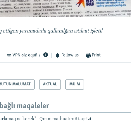
q etilgen yarımadada qullanılğan
ıstılaat işletil
VPN-siz oquñız
Follow us
Print
BUTÜN MALÜMAT
AKTUAL
MÜİM
bağlı maqaleler
urlamaq ne kerek" - Qırım matbuatınıñ taqrizi