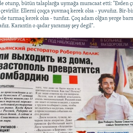
de oturıp, bütün talaplarğa uymağa muracaat etti: "Evden ç
evirilir. Ellerni çoqça yuvmaq kerek olsa - yuvuñız. Bir-bi
de turmaq kerek olsa - turıñız. Çoq adam olğan yerge ba
ñız. Karantin o qadar yaramay şey degil".