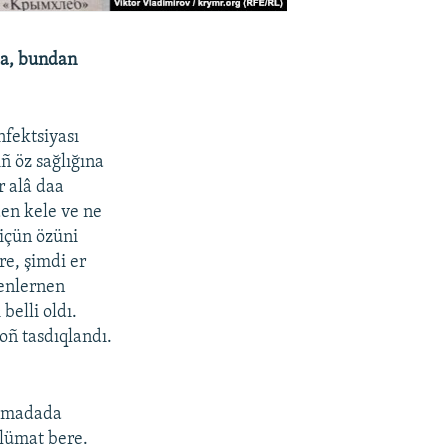
da, bundan
nfektsiyası
ñ öz sağlığına
 alâ daa
en kele ve ne
 içün özüni
re, şimdi er
genlernen
belli oldı.
oñ tasdıqlandı.
arımadada
alümat bere.