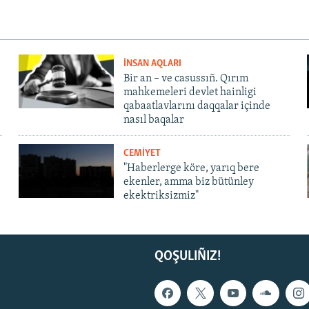
İNSAN AQLARI
Bir an – ve casussıñ. Qırım
mahkemeleri devlet hainligi
qabaatlavlarını daqqalar içinde
nasıl baqalar
CEMİYET
"Haberlerge köre, yarıq bere
ekenler, amma biz bütünley
ekektriksizmiz"
QOŞULIÑIZ!