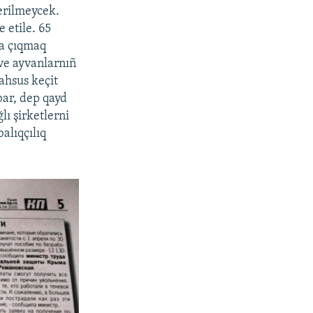
erilmeycek.
 etile. 65
ğa çıqmaq
 ve ayvanlarnıñ
ahsus keçit
bar, dep qayd
lı şirketlerni
alıqçılıq