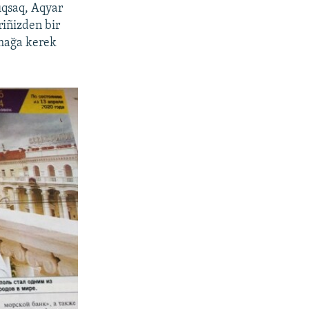
ıqsaq, Aqyar
riñizden bir
rmağa kerek