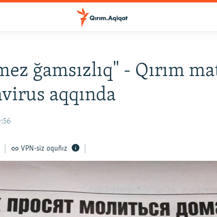
mez ğamsızlıq" - Qırım ma
virus aqqında
0:56
VPN-siz oquñız