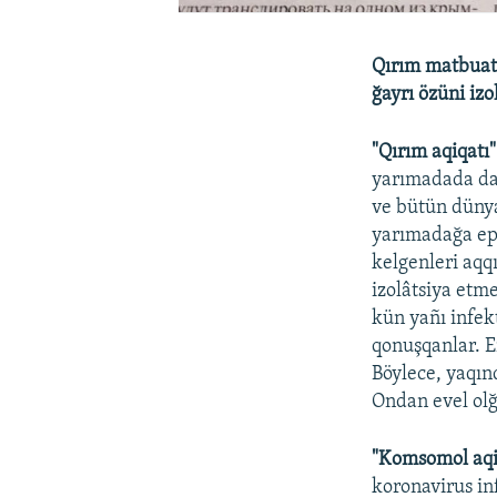
Qırım matbuatı
ğayrı özüni izo
"Qırım aqiqatı
yarımadada daa
ve bütün dünya
yarımadağa ep
kelgenleri aqq
izolâtsiya etm
kün yañı infekt
qonuşqanlar. Em
Böylece, yaqın
Ondan evel olğa
"Komsomol aqi
koronavirus in