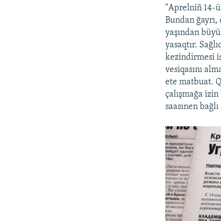
"Aprelniñ 14-ü
Bundan ğayrı, 
yaşından büyük
yasaqtır. Sağlı
kezindirmesi i
vesiqasını alm
ete matbuat. Qu
çalışmağa izin 
saasınen bağlı