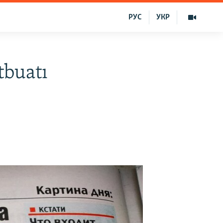
РУС
УКР
tbuatı