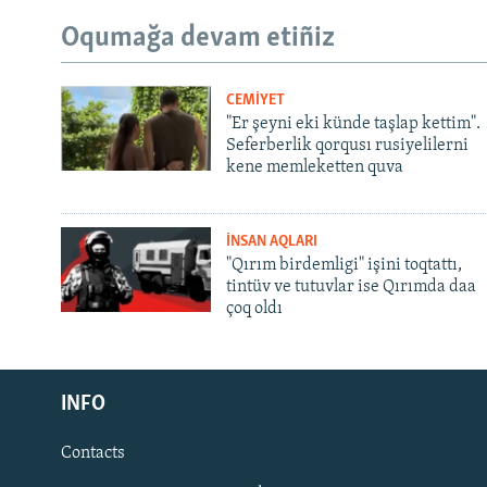
Oqumağa devam etiñiz
CEMİYET
"Er şeyni eki künde taşlap kettim".
Seferberlik qorqusı rusiyelilerni
kene memleketten quva
İNSAN AQLARI
"Qırım birdemligi" işini toqtattı,
tintüv ve tutuvlar ise Qırımda daa
çoq oldı
Русский
INFO
Українською
Contacts
QOŞULIÑIZ!