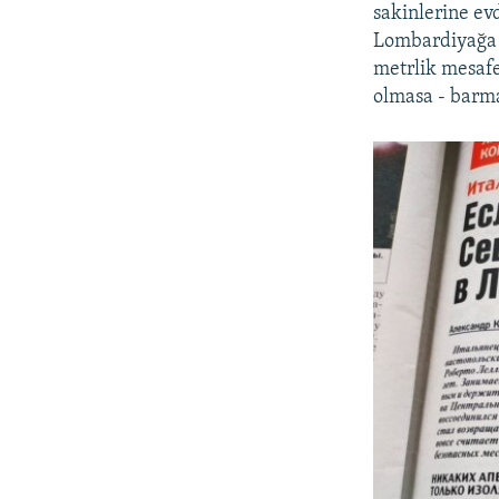
sakinlerine ev
Lombardiyağa ç
metrlik mesafe
olmasa - barma