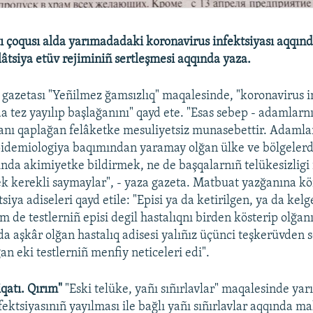
 çoqusı alda yarımadadaki koronavirus infektsiyası aqqın
lâtsiya etüv rejiminiñ sertleşmesi aqqında yaza.
"
gazetası "Yeñilmez ğamsızlıq" maqalesinde, "koronavirus i
 tez yayılıp başlağanını" qayd ete. "Esas sebep - adamlarnı
nı qaplağan felâketke mesuliyetsiz munasebettir. Adamlar
idemiologiya baqımından yaramay olğan ülke ve bölgelerd
ında akimiyetke bildirmek, ne de başqalarnıñ telükesizligi
ek kerekli saymaylar", - yaza gazeta. Matbuat yazğanına kö
siya adiseleri qayd etile: "Episi ya da ketirilgen, ya da kel
 de testlerniñ episi degil hastalıqnı birden kösterip olğanı 
da aşkâr olğan hastalıq adisesi yalıñız üçünci teşkerüvden s
n eki testlerniñ menfiy neticeleri edi".
qatı. Qırım"
"Eski telüke, yañı sıñırlavlar" maqalesinde y
fektsiyasınıñ yayılması ile bağlı yañı sıñırlavlar aqqında m