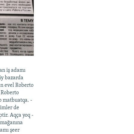
yan iş adamı
iy bazarda
an evel Roberto
, Roberto
o matbuatqa. -
kimler de
tir. Aqça yoq -
olmağanına
damı şeer