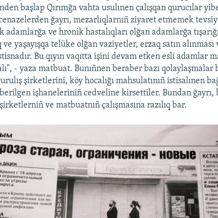
nden başlap Qırımğa vahta usulınen çalışqan qurucılar yib
cenazelerden ğayrı, mezarlıqlarnıñ ziyaret etmemek tevsiye
 adamlarğa ve hronik hastalıqları olğan adamlarğa tışarı
q ve yaşayışqa telüke olğan vaziyetler, erzaq satın alınması
stisnadır. Bu qıyın vaqıtta işini devam etken esli adamlar m
alı", - yaza matbuat. Bunıñnen beraber bazı qolaylaşmalar 
rulış şirketlerini, köy hocalığı mahsulatınıñ istisalınen bağ
berilgen işhaneleriniñ cedveline kirsettiler. Bundan ğayrı, b
 şirketlerniñ ve matbuatnıñ çalışmasına razılıq bar.