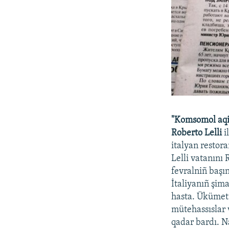
"Komsomol aqi
Roberto Lelli
i
italyan restor
Lelli vatanını 
fevralniñ başı
İtaliyanıñ şim
hasta. Ükümet 
mütehassıslar 
qadar bardı. N