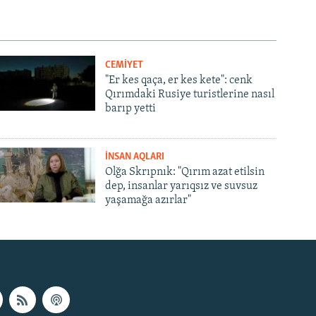
CEMİYET
"Er kes qaça, er kes kete": cenk
Qırımdaki Rusiye turistlerine nasıl
barıp yetti
İNSAN AQLARI
Olğa Skrıpnık: "Qırım azat etilsin
dep, insanlar yarıqsız ve suvsuz
yaşamağa azırlar"