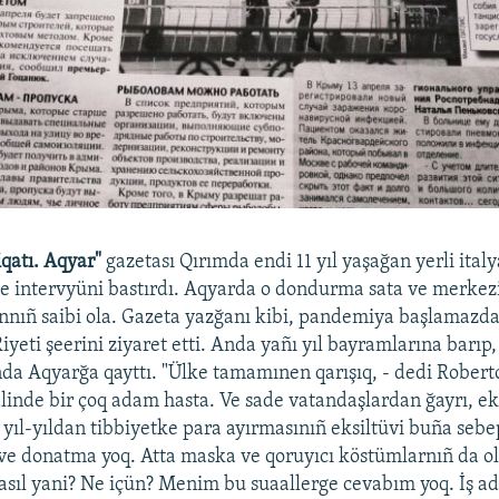
qatı. Aqyar"
gazetası Qırımda endi 11 yıl yaşağan yerli ital
le intervyüni bastırdı. Aqyarda o dondurma sata ve merkez
annıñ saibi ola. Gazeta yazğanı kibi, pandemiya başlamazd
Riyeti şeerini ziyaret etti. Anda yañı yıl bayramlarına barıp
nda Aqyarğa qayttı. "Ülke tamamınen qarışıq, - dedi Robert
alinde bir çoq adam hasta. Ve sade vatandaşlardan ğayrı, e
yıl-yıldan tibbiyetke para ayırmasınıñ eksiltüvi buña sebep
ve donatma yoq. Atta maska ve qoruyıcı köstümlarnıñ da 
asıl yani? Ne içün? Menim bu suaallerge cevabım yoq. İş a