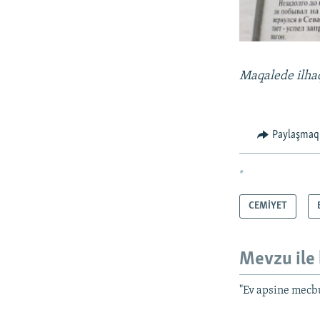
Maqalede ilha
Paylaşmaq
*
CEMİYET
Mevzu ile 
"Ev apsine mecb