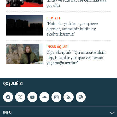
tintüv ve tutuvlar ise Qırımda daa
çoq oldı
CEMİYET
"Haberlerge köre, yarıq bere
ekenler, amma biz bütünley
ekektriksizmiz"
İNSAN AQLARI
Olğa Skrıpnık: "Qırım azat etilsin
dep, insanlar yarıqsız ve suvsuz
yaşamağa azırlar"
QOŞULIÑIZ!
INFO