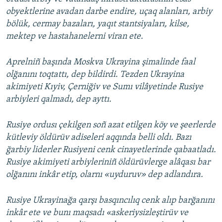
obyektlerine avadan darbe endire, uçaq alanları, arbiy
bölük, cermay bazaları, yaqıt stantsiyaları, kilse,
mektep ve hastahanelerni viran ete.
Aprelniñ başında Moskva Ukrayina şimalinde faal
olğanını toqtattı, dep bildirdi. Tezden Ukrayina
akimiyeti Kıyiv, Çerniğiv ve Sumı vilâyetinde Rusiye
arbiyleri qalmadı, dep ayttı.
Rusiye ordusı çekilgen soñ azat etilgen köy ve şeerlerde
kütleviy öldürüv adiseleri aqqında belli oldı. Bazı
ğarbiy liderler Rusiyeni cenk cinayetlerinde qabaatladı.
Rusiye akimiyeti arbiyleriniñ öldürüvlerge alâqası bar
olğanını inkâr etip, olarnı «uyduruv» dep adlandıra.
Rusiye Ukrayinağa qarşı basqıncılıq cenk alıp barğanını
inkâr ete ve bunı maqsadı «askeriysizleştirüv ve