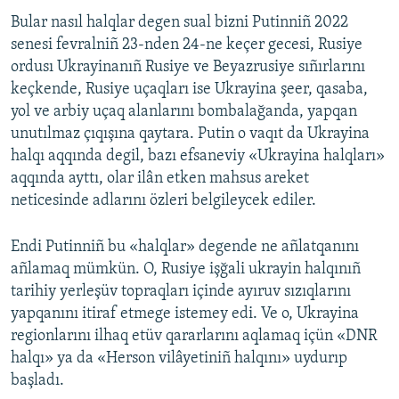
Bular nasıl halqlar degen sual bizni Putinniñ 2022
senesi fevralniñ 23-nden 24-ne keçer gecesi, Rusiye
ordusı Ukrayinanıñ Rusiye ve Beyazrusiye sıñırlarını
keçkende, Rusiye uçaqları ise Ukrayina şeer, qasaba,
yol ve arbiy uçaq alanlarını bombalağanda, yapqan
unutılmaz çıqışına qaytara. Putin o vaqıt da Ukrayina
halqı aqqında degil, bazı efsaneviy «Ukrayina halqları»
aqqında ayttı, olar ilân etken mahsus areket
neticesinde adlarını özleri belgileycek ediler.
Endi Putinniñ bu «halqlar» degende ne añlatqanını
añlamaq mümkün. O, Rusiye işğali ukrayin halqınıñ
tarihiy yerleşüv topraqları içinde ayıruv sızıqlarını
yapqanını itiraf etmege istemey edi. Ve o, Ukrayina
regionlarını ilhaq etüv qararlarını aqlamaq içün «DNR
halqı» ya da «Herson vilâyetiniñ halqını» uydurıp
başladı.