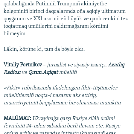
qalabalığında Putinniñ Trumpnıñ akimiyetke
kelgeniniñ birinci daqqalarında oña aqiqiy ultimatum
qoyğanını ve XXI asırnıñ eñ büyük ve qanlı cenkini tez
toqtatmaq ümütlerini qaldırmağanını kördimi
bilmeyim.
Lâkin, körüne ki, tam da böyle oldı.
Vitaliy Portnikov
–
jurnalist ve siyasiy izaatçı,
Azatlıq
Radiosı
ve
Qırım.Aqiqat
müellifi
«Fikir» rubrikasında ifadelengen fikir-tüşünceler
müelliflerniñ noqta-i nazarını aks ettirip,
muarririyetniñ baqışlarınen bir olmaması mumkün
MALÜMAT:
Ukrayinağa qarşı Rusiye silâlı ücümi
fevralniñ 24-nden sabadan berli devam ete. Rusiye
ordusı arbiy ve vatandaş infrastrukturasınıñ esas