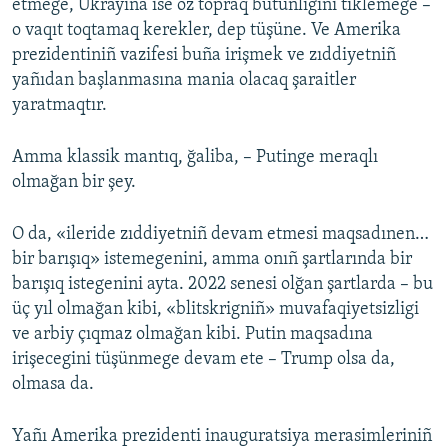
etmege, Ukrayina ise öz topraq bütünligini tiklemege –
o vaqıt toqtamaq kerekler, dep tüşüne. Ve Amerika
prezidentiniñ vazifesi buña irişmek ve zıddiyetniñ
yañıdan başlanmasına mania olacaq şaraitler
yaratmaqtır.
Amma klassik mantıq, ğaliba, – Putinge meraqlı
olmağan bir şey.
O da, «ileride zıddiyetniñ devam etmesi maqsadınen…
bir barışıq» istemegenini, amma onıñ şartlarında bir
barışıq istegenini ayta. 2022 senesi olğan şartlarda – bu
üç yıl olmağan kibi, «blitskrigniñ» muvafaqiyetsizligi
ve arbiy çıqmaz olmağan kibi. Putin maqsadına
irişecegini tüşünmege devam ete – Trump olsa da,
olmasa da.
Yañı Amerika prezidenti inauguratsiya merasimleriniñ