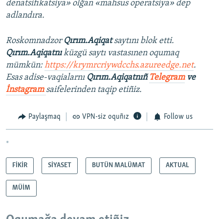
denatsifikatsiya» olğan «mahsus operatsiya» dep
adlandıra.
Roskomnadzor
Qırım.Aqiqat
saytını blok etti.
Qırım.Aqiqatnı
küzgü saytı vastasınen oqumaq
mümkün:
https://krymrcriywdcchs.azureedge.net
.
Esas adise-vaqialarnı
Qırım.Aqiqatnıñ
Telegram
ve
İnstagram
saifelerinden taqip etiñiz.
Paylaşmaq
VPN-siz oquñız
Follow us
*
FİKİR
SİYASET
BUTÜN MALÜMAT
AKTUAL
MÜİM