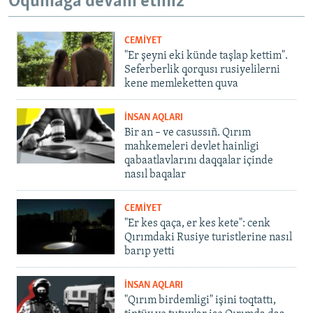
Oqumağa devam etiñiz
CEMİYET
"Er şeyni eki künde taşlap kettim".
Seferberlik qorqusı rusiyelilerni
kene memleketten quva
İNSAN AQLARI
Bir an – ve casussıñ. Qırım
mahkemeleri devlet hainligi
qabaatlavlarını daqqalar içinde
nasıl baqalar
CEMİYET
"Er kes qaça, er kes kete": cenk
Qırımdaki Rusiye turistlerine nasıl
barıp yetti
İNSAN AQLARI
"Qırım birdemligi" işini toqtattı,