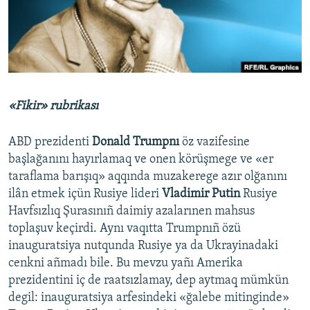
Русский
Українською
QOŞULIÑIZ!
«Fikir» rubrikası
ABD prezidenti
Donald Trumpnı
öz vazifesine
RFE/RS bütün saytları
başlağanını hayırlamaq ve onen körüşmege ve «er
taraflama barışıq» aqqında muzakerege azır olğanını
ilân etmek içün Rusiye lideri
Vladimir Putin
Rusiye
Havfsızlıq Şurasınıñ daimiy azalarınen mahsus
toplaşuv keçirdi. Aynı vaqıtta Trumpnıñ özü
inauguratsiya nutqunda Rusiye ya da Ukrayinadaki
cenkni añmadı bile. Bu mevzu yañı Amerika
prezidentini iç de raatsızlamay, dep aytmaq mümkün
degil: inauguratsiya arfesindeki «ğalebe mitinginde»