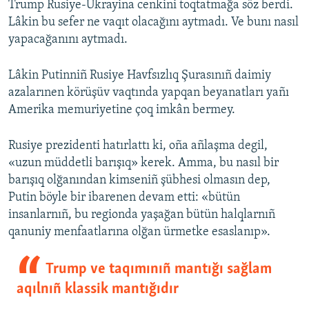
Trump Rusiye-Ukrayina cenkini toqtatmağa söz berdi.
Lâkin bu sefer ne vaqıt olacağını aytmadı. Ve bunı nasıl
yapacağanını aytmadı.
Lâkin Putinniñ Rusiye Havfsızlıq Şurasınıñ daimiy
azalarınen körüşüv vaqtında yapqan beyanatları yañı
Amerika memuriyetine çoq imkân bermey.
Rusiye prezidenti hatırlattı ki, oña añlaşma degil,
«uzun müddetli barışıq» kerek. Amma, bu nasıl bir
barışıq olğanından kimseniñ şübhesi olmasın dep,
Putin böyle bir ibarenen devam etti: «bütün
insanlarnıñ, bu regionda yaşağan bütün halqlarnıñ
qanuniy menfaatlarına olğan ürmetke esaslanıp».
Trump ve taqımınıñ mantığı sağlam
aqılnıñ klassik mantığıdır