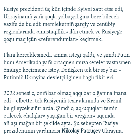
Rusiye prezidenti üç kün içinde Kyivni zapt etse edi,
Ukrayinanıñ yañı qoqla yolbaşçılığına bere bilecek
vazife de bu edi: memleketniñ şarqiy ve cenübiy
regionlarında «mustaqillik» ilân etmek ve Rusiyege
qoşulmaq içün «referendumlar» keçirmek.
Planı kerçekleşmedi, amma istegi qaldı, ve şimdi Putin
bunı Amerikada yañı ortaqnen muzakereler vastasınen
ömürge keçirmege istey. Deñişken tek bir şey bar –
Putinniñ Ukrayina devletçiliginen bağlı fikirleri.
2022 senesi o, onıñ bar olmaq aqqı bar olğanına inana
edi – elbette, tek Rusiyeniñ tesir alanında ve Kreml
belgileycek sıñırlarda. Şimdi o, aq-uquqları temin
etilecek «halqlar» yaşağan bir «region» aqqında
añlaşılmağan bir şekilde ayta. Şu sebepten Rusiye
prezidentiniñ yardımcısı
Nikolay Patruşev
Ukrayina