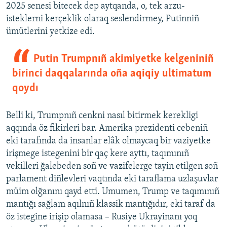
2025 senesi bitecek dep aytqanda, o, tek arzu-
isteklerni kerçeklik olaraq seslendirmey, Putinniñ
ümütlerini yetkize edi.
Putin Trumpnıñ akimiyetke kelgeniniñ
birinci daqqalarında oña aqiqiy ultimatum
qoydı
Belli ki, Trumpnıñ cenkni nasıl bitirmek kerekligi
aqqında öz fikirleri bar. Amerika prezidenti cebeniñ
eki tarafında da insanlar elâk olmaycaq bir vaziyetke
irişmege istegenini bir qaç kere ayttı, taqımınıñ
vekilleri ğalebeden soñ ve vazifelerge tayin etilgen soñ
parlament diñlevleri vaqtında eki taraflama uzlaşuvlar
müim olğanını qayd etti. Umumen, Trump ve taqımınıñ
mantığı sağlam aqılnıñ klassik mantığıdır, eki taraf da
öz istegine irişip olamasa – Rusiye Ukrayinanı yoq