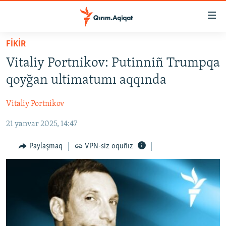
Link
açıqlığı
Esas
FİKİR
mündericege
HABERLER
Vitaliy Portnikov: Putinniñ Trumpqa
qaytmaq
SİYASET
Baş
qoyğan ultimatumı aqqında
İQTİSADİYAT
navigatsiyağa
qaytmaq
Vitaliy Portnikov
CEMİYET
Qıdıruvğa
21 yanvar 2025, 14:47
MEDENİYET
qaytmaq
İNSAN AQLARI
Paylaşmaq
VPN-siz oquñız
VİDEO
SÜRET
BLOGLAR
FİKİR