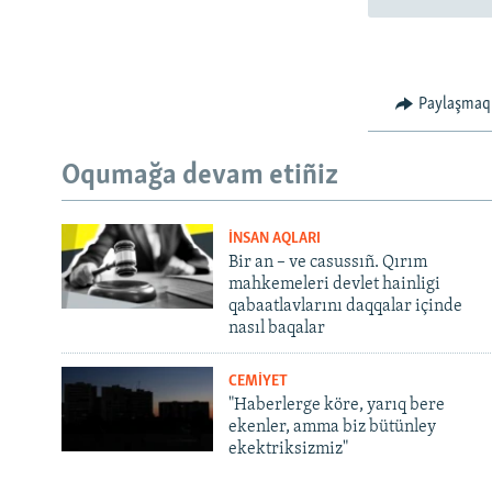
Paylaşmaq
Oqumağa devam etiñiz
İNSAN AQLARI
Bir an – ve casussıñ. Qırım
mahkemeleri devlet hainligi
qabaatlavlarını daqqalar içinde
nasıl baqalar
CEMİYET
"Haberlerge köre, yarıq bere
ekenler, amma biz bütünley
ekektriksizmiz"