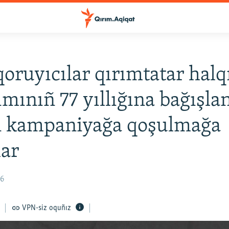
oruyıcılar qırımtatar halq
ımınıñ 77 yıllığına bağışl
n kampaniyağa qoşulmağa
lar
36
VPN-siz oquñız