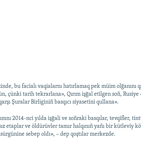
nde, bu facialı vaqialarnı hatırlamaq pek müim olğanını qa
, çünki tarih tekrarlana», Qırım işğal etilgen soñ, Rusiye
rşı Şuralar Birliginiñ basqıcı siyasetini qullana».
mnı 2014-nci yılda işğali ve soñraki basqılar, tevqifler, tint
sız etaplar ve öldürüvler tamır halqınıñ yañı bir kütleviy 
 sürgünine sebep oldı», – dep qoştılar merkezde.