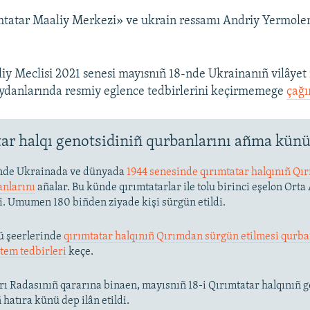
mtatar Maaliy Merkezi» ve ukrain ressamı Andriy Yermolen
liy Meclisi 2021 senesi mayısnıñ 18-nde Ukrainanıñ vilâyet
eydanlarında resmiy eglence tedbirlerini keçirmemege
çağı
ar halqı genotsidiniñ qurbanlarını añma kün
nde Ukrainada ve dünyada
1944 senesinde qırımtatar halqınıñ Q
anlarını
añalar. Bu künde qırımtatarlar ile tolu birinci eşelon Orta
di. Umumen 180 biñden ziyade kişi sürgün etildi.
ü şeerlerinde
qırımtatar halqınıñ Qırımdan sürgün etilmesi qurba
tem tedbirleri
keçe.
ı Radasınıñ qararına binaen, mayısnıñ 18-i Qırımtatar halqınıñ g
hatıra künü dep ilân etildi.