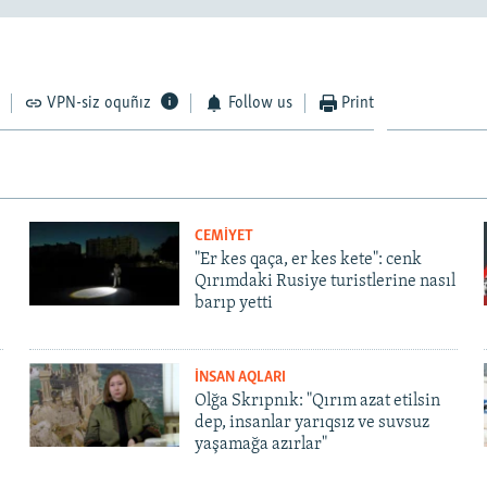
VPN-siz oquñız
Follow us
Print
CEMİYET
"Er kes qaça, er kes kete": cenk
Qırımdaki Rusiye turistlerine nasıl
barıp yetti
İNSAN AQLARI
Olğa Skrıpnık: "Qırım azat etilsin
dep, insanlar yarıqsız ve suvsuz
yaşamağa azırlar"