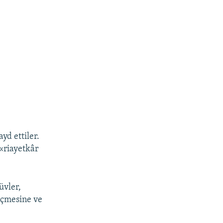
yd ettiler.
 «riayetkâr
üvler,
köçmesine ve