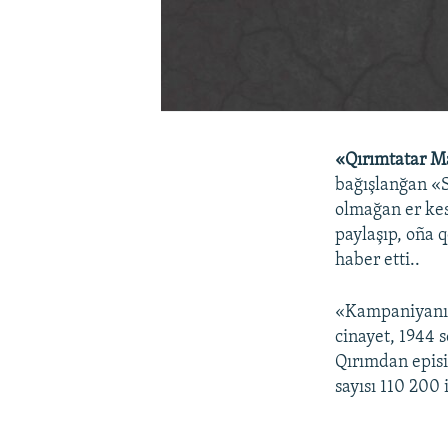
«Qırımtatar M
bağışlanğan «S
olmağan er kes
paylaşıp, oña 
haber etti..
«Kampaniyanıñ 
cinayet, 1944 
Qırımdan episi 
sayısı 110 200 