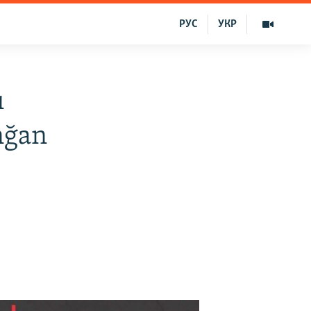
РУС
УКР
ı
anğan