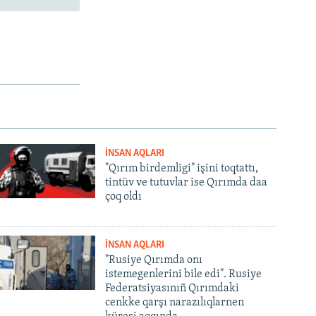
İNSAN AQLARI
"Qırım birdemligi" işini toqtattı,
tintüv ve tutuvlar ise Qırımda daa
çoq oldı
İNSAN AQLARI
"Rusiye Qırımda onı
istemegenlerini bile edi". Rusiye
Federatsiyasınıñ Qırımdaki
cenkke qarşı narazılıqlarnen