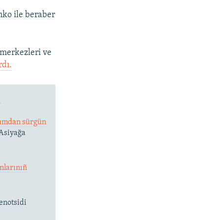
ko ile beraber
 merkezleri ve
rdı.
ü
ırımdan sürgün
 Asiyağa
nlarınıñ
enotsidi