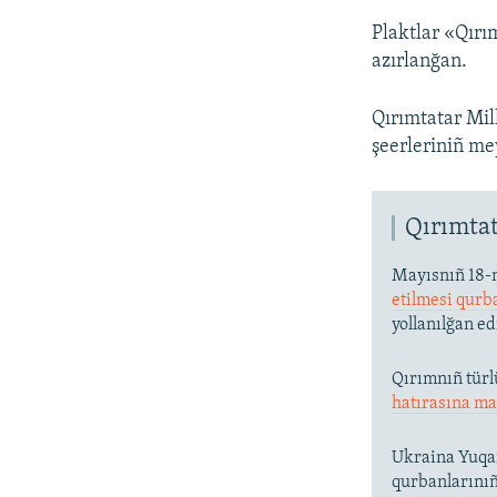
Plaktlar «Qırı
azırlanğan.
Qırımtatar Mil
şeerleriniñ m
Qırımtat
Mayısnıñ 18-
etilmesi qurb
yollanılğan e
Qırımnıñ türl
hatırasına ma
Ukraina Yuqar
qurbanlarınıñ 