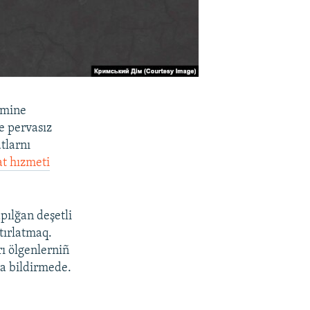
ümine
e pervasız
tlarnı
t hızmeti
pılğan deşetli
tırlatmaq.
rı ölgenlerniñ
la bildirmede.