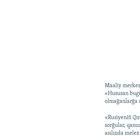
Maaliy merkezi
«Hususan bugün
olmağanlarğa qa
«Rusiyeniñ Qırı
sorğular, qanu
asılında melez