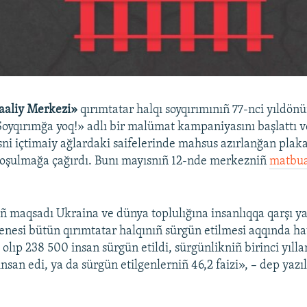
aaliy Merkezi»
qırımtatar halqı soyqırımınıñ 77-nci yıldön
oyqırımğa yoq!» adlı bir malümat kampaniyasını başlattı v
ni içtimaiy ağlardaki saifelerinde mahsus azırlanğan plaka
qoşulmağa çağırdı. Bunı mayısnıñ 12-nde merkezniñ
matbua
maqsadı Ukraina ve dünya toplulığına insanlıqqa qarşı ya
senesi bütün qırımtatar halqınıñ sürgün etilmesi aqqında ha
olıp 238 500 insan sürgün etildi, sürgünlikniñ birinci yılla
insan edi, ya da sürgün etilgenlerniñ 46,2 faizi», – dep yazı