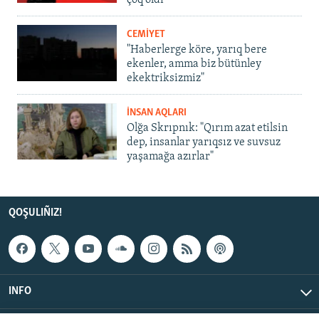
çoq oldı
CEMİYET
"Haberlerge köre, yarıq bere
ekenler, amma biz bütünley
ekektriksizmiz"
İNSAN AQLARI
Olğa Skrıpnık: "Qırım azat etilsin
dep, insanlar yarıqsız ve suvsuz
yaşamağa azırlar"
QOŞULIÑIZ!
INFO