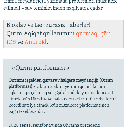
amma meydançıqta yarımada problemleri muzakere
etilmeli – suv teminlevinden naqliyatqa qadar.
Bloklav ve tsenzurasız haberler!
Qırım.Aqiqat qullanımını
qurmaq içün
iOS
ve
Android
.
«Qırım platforması»
Qırımnı işğalden qurtaruv halqara meydançığı (Qırım
platforması)
– Ukraina akimiyetiniñ qırımlılarnıñ
aqlarını qorçalamaq ve işğal altındaki yarımadanı azat
etmek içün Ukraina ve halqara ortaqlarınıñ areketlerini
koordinatsiya etmek içün muzakere platformasınen
bağlı teşebbüsidir.
2020 senesi sentâbr ayında Ukraina prezidenti