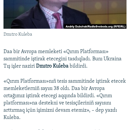
Русский
Українською
Dmıtro Kuleba
QOŞULIÑIZ!
Daa bir Avropa memleketi «Qırım Platforması»
sammitinde iştirak etecegini tasdıqladı. Bunı Ukraina
RFE/RS bütün saytları
Tış işler naziri
Dmıtro Kuleba
bildirdi.
«Qırım Platforması»nıñ tesis sammitinde iştirak etecek
memleketlerniñ sayısı 38 oldı. Daa bir Avropa
ortağımız iştirak etecegi aqqında bildirdi. «Qırım
platforması»na destekni ve tesisçileriniñ sayısını
arttırmaq içün işimizni devam etemiz», – dep yazdı
Kuleba.