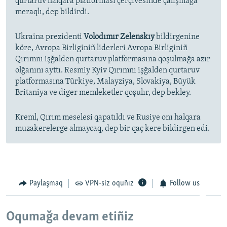
qurtaruv halqara platforması çerçivesinde çalışmağa
meraqlı, dep bildirdi.
Ukraina prezidenti
Volodımır Zelenskıy
bildirgenine
köre, Avropa Birliginiñ liderleri Avropa Birliginiñ
Qırımnı işğalden qurtaruv platformasına qoşulmağa azır
olğanını ayttı. Resmiy Kyiv Qırımnı işğalden qurtaruv
platformasına Türkiye, Malayziya, Slovakiya, Büyük
Britaniya ve diger memleketler qoşulır, dep bekley.
Kreml, Qırım meselesi qapatıldı ve Rusiye onı halqara
muzakerelerge almaycaq, dep bir qaç kere bildirgen edi.
Paylaşmaq
VPN-siz oquñız
Follow us
Oqumağa devam etiñiz