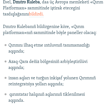
Evel,
Dmıtro Kuleba
, daa üç Avropa memleketi «Qırım
Platforması» sammitinde iştirak etecegini
tasdıqlağanını
bildirdi.
Dmıtro Kulebanıñ bildirgenine köre, «Qırım
platforması»nıñ sammitinde böyle paneller olacaq:
Qırımnı ilhaq etme ıntıluvnıñ tanımamazlığı
aqqında;
Azaq-Qara deñiz bölgesiniñ arbiyleştirilüvi
aqqında;
insan aqları ve turğun inkişaf yolunen Qırımnıñ
reintegratsiya yolları aqqında;
qırımtatar halqınıñ aqlarınıñ tiklenilmesi
aqqında.