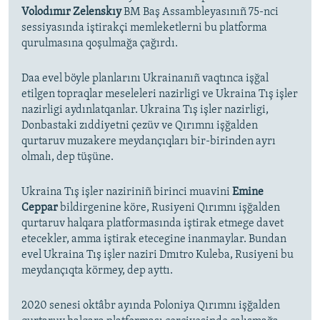
Volodımır Zelenskıy
BM Baş Assambleyasınıñ 75-nci
sessiyasında iştirakçi memleketlerni bu platforma
qurulmasına qoşulmağa çağırdı.
Daa evel böyle planlarını Ukrainanıñ vaqtınca işğal
etilgen topraqlar meseleleri nazirligi ve Ukraina Tış işler
nazirligi aydınlatqanlar. Ukraina Tış işler nazirligi,
Donbastaki zıddiyetni çezüv ve Qırımnı işğalden
qurtaruv muzakere meydançıqları bir-birinden ayrı
olmalı, dep tüşüne.
Ukraina Tış işler naziriniñ birinci muavini
Emine
Ceppar
bildirgenine köre, Rusiyeni Qırımnı işğalden
qurtaruv halqara platformasında iştirak etmege davet
etecekler, amma iştirak etecegine inanmaylar. Bundan
evel Ukraina Tış işler naziri Dmıtro Kuleba, Rusiyeni bu
meydançıqta körmey, dep ayttı.
2020 senesi oktâbr ayında Poloniya Qırımnı işğalden