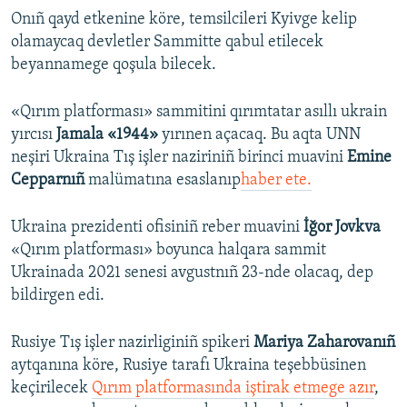
Onıñ qayd etkenine köre, temsilcileri Kyivge kelip
olamaycaq devletler Sammitte qabul etilecek
beyannamege qoşula bilecek.
«Qırım platforması» sammitini qırımtatar asıllı ukrain
yırcısı
Jamala «1944»
yırınen açacaq. Bu aqta UNN
neşiri Ukraina Tış işler naziriniñ birinci muavini
Emine
Cepparnıñ
malümatına esaslanıp
haber ete.
Ukraina prezidenti ofisiniñ reber muavini
İğor Jovkva
«Qırım platforması» boyunca halqara sammit
Ukrainada 2021 senesi avgustnıñ 23-nde olacaq, dep
bildirgen edi.
Rusiye Tış işler nazirliginiñ spikeri
Mariya Zaharovanıñ
aytqanına köre, Rusiye tarafı Ukraina teşebbüsinen
keçirilecek
Qırım platformasında iştirak etmege azır
,