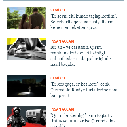
CEMİYET
"Er şeyni eki künde taşlap kettim".
Seferberlik qorqusı rusiyelilerni
kene memleketten quva
İNSAN AQLARI
Bir an – ve casussıñ. Qırım
mahkemeleri devlet hainligi
qabaatlavlarını daqqalar içinde
nasıl baqalar
CEMİYET
"Er kes qaça, er kes kete": cenk
Qırımdaki Rusiye turistlerine nasıl
barıp yetti
İNSAN AQLARI
"Qırım birdemligi" işini toqtattı,
tintüv ve tutuvlar ise Qırımda daa