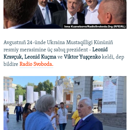
Русский
Українською
QOŞULIÑIZ!
Avgustnıñ 24-ünde Ukraina Mustaqilligi Kününiñ
resmiy merasimine üç sabıq prezident -
Leonid
Kravçuk, Leonid Kuçma
ve
Viktor Yuşçenko
keldi, dep
RFE/RS bütün saytları
bildire
Radio Svoboda.