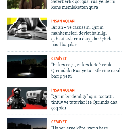
Seferberlik qorqusı rusiyelilerni
kene memleketten quva
İNSAN AQLARI
Bir an – ve casussıñ. Qırım
mahkemeleri devlet hainligi
qabaatlavlarını daqqalar içinde
nasıl baqalar
CEMİYET
"Er kes qaça, er kes kete": cenk
Qırımdaki Rusiye turistlerine nasıl
barıp yetti
İNSAN AQLARI
"Qırım birdemligi" işini toqtattı,
tintüv ve tutuvlar ise Qırımda daa
çoq oldı
CEMİYET
"Haberlerge köre, yarıq bere