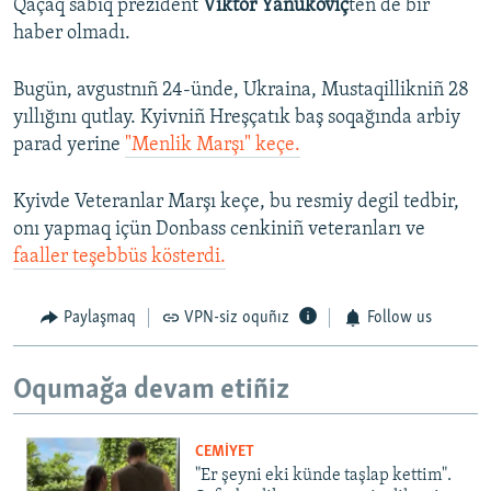
Qaçaq sabıq prezident
Viktor Yanukoviç
ten de bir
haber olmadı.
Bugün, avgustnıñ 24-ünde, Ukraina, Mustaqillikniñ 28
yıllığını qutlay. Kyivniñ Hreşçatık baş soqağında arbiy
parad yerine
"Menlik Marşı" keçe.
Kyivde Veteranlar Marşı keçe, bu resmiy degil tedbir,
onı yapmaq içün Donbass cenkiniñ veteranları ve
faaller teşebbüs kösterdi.
Paylaşmaq
VPN-siz oquñız
Follow us
Oqumağa devam etiñiz
CEMİYET
"Er şeyni eki künde taşlap kettim".