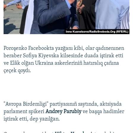
Poroşenko Facebookta yazğanı kibi, olar qadınenınen
beraber Sofiya Kiyevska kilsesinde duada iştirak etti
ve Elâk olğan Ukraina askerleriniñ hatıralıq çañına
çeçek qoydı.
"Avropa Birdemligi" partiyasınıñ saytında, aktsiyada
parlament spikeri
A
ndrey Parubiy
ve başqa hadimler
iştirak etti, dep yazılğan.