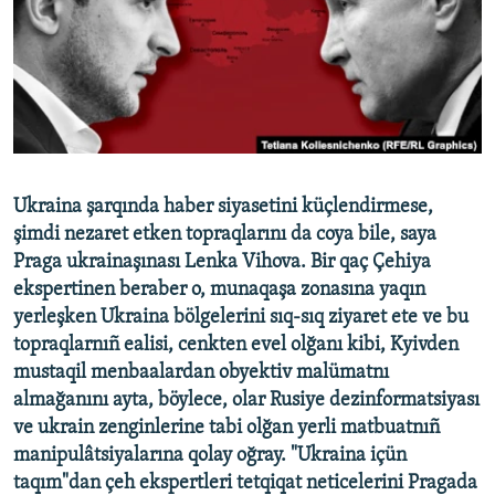
Русский
Українською
QOŞULIÑIZ!
Ukraina şarqında haber siyasetini küçlendirmese,
şimdi nezaret etken topraqlarını da coya bile, saya
RFE/RS bütün saytları
Praga ukrainaşınası Lenka Vihova. Bir qaç Çehiya
ekspertinen beraber o, munaqaşa zonasına yaqın
yerleşken Ukraina bölgelerini sıq-sıq ziyaret ete ve bu
topraqlarnıñ ealisi, cenkten evel olğanı kibi, Kyivden
mustaqil menbaalardan obyektiv malümatnı
almağanını ayta, böylece, olar Rusiye dezinformatsiyası
ve ukrain zenginlerine tabi olğan yerli matbuatnıñ
manipulâtsiyalarına qolay oğray. "Ukraina içün
taqım"dan çeh ekspertleri tetqiqat neticelerini Pragada