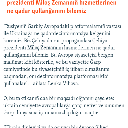
prezidenti Miloş Zemannıñ hızmetlerinen
ne qadar qullanğanını bilemiz
"Rusiyeniñ Ğarbiy Avropadaki platformalarnıñ vastası
ile Ukrainağa ne qadardezinformatsiya kelgenini
köremiz. Biz Çehiyada rus propagandası Çehiya
prezidenti
Miloş Zeman
nıñ hızmetlerinen ne qadar
qullanğanını bilemiz. Bu Avropa siyasetçisi bergen
malümat kibi kösterile, ve bu vaziyette Ğarp
cemiyetinde bu siyasetçiniñ iç itibarı olmağanını
baqmadan, onı dezinformatsiya platforması kibi
qullanalar", - añlata Lenka Vihova.
O, bu taktikanıñ daa bir maqsadı olğanını qayd ete:
ukrain cemiyette avropalılarğa qarşı nefret ve umumen
Ğarp dünyasına işanmamazlıq doğurmaqtır.
"Ukrain dinleyici ya da oquyıcı bir Avropa ülkesi