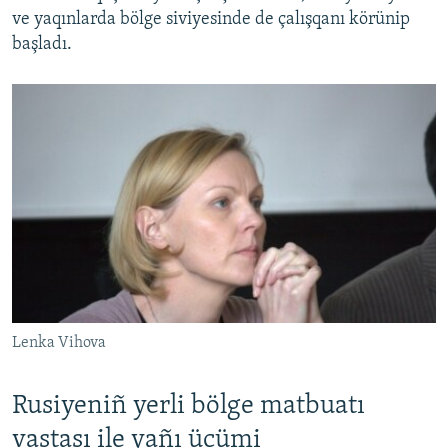
ve yaqınlarda bölge siviyesinde de çalışqanı körünip
başladı.
Lenka Vihova
Rusiyeniñ yerli bölge matbuatı
vastası ile yañı ücümi