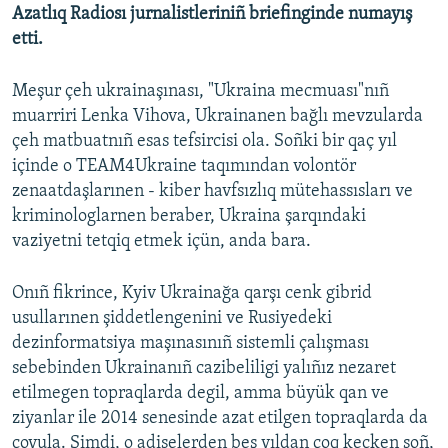
Azatlıq Radiosı jurnalistleriniñ briefinginde numayış
etti.
Meşur çeh ukrainaşınası, "Ukraina mecmuası"nıñ
muarriri Lenka Vihova, Ukrainanen bağlı mevzularda
çeh matbuatnıñ esas tefsircisi ola. Soñki bir qaç yıl
içinde o TEAM4Ukraine taqımından volontör
zenaatdaşlarınen - kiber havfsızlıq mütehassısları ve
kriminologlarnen beraber, Ukraina şarqındaki
vaziyetni tetqiq etmek içün, anda bara.
Onıñ fikrince, Kyiv Ukrainağa qarşı cenk gibrid
usullarınen şiddetlengenini ve Rusiyedeki
dezinformatsiya maşınasınıñ sistemli çalışması
sebebinden Ukrainanıñ cazibeliligi yalıñız nezaret
etilmegen topraqlarda degil, amma büyük qan ve
ziyanlar ile 2014 senesinde azat etilgen topraqlarda da
coyula. Şimdi, o adiselerden beş yıldan çoq kecken soñ,