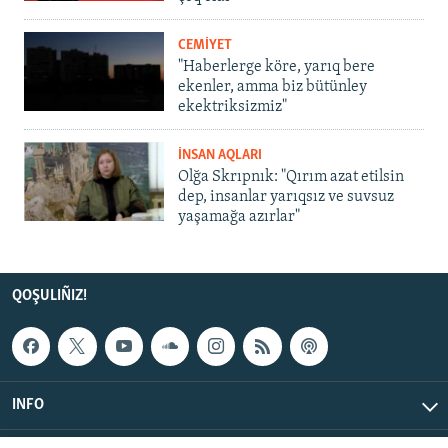
CEMİYET
"Haberlerge köre, yarıq bere
ekenler, amma biz bütünley
ekektriksizmiz"
İNSAN AQLARI
Olğa Skrıpnık: "Qırım azat etilsin
dep, insanlar yarıqsız ve suvsuz
yaşamağa azırlar"
QOŞULIÑIZ!
INFO