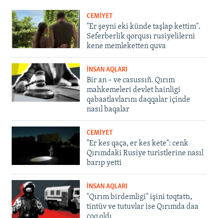
CEMİYET
"Er şeyni eki künde taşlap kettim".
Seferberlik qorqusı rusiyelilerni
kene memleketten quva
İNSAN AQLARI
Bir an – ve casussıñ. Qırım
mahkemeleri devlet hainligi
qabaatlavlarını daqqalar içinde
nasıl baqalar
CEMİYET
"Er kes qaça, er kes kete": cenk
Qırımdaki Rusiye turistlerine nasıl
barıp yetti
İNSAN AQLARI
"Qırım birdemligi" işini toqtattı,
tintüv ve tutuvlar ise Qırımda daa
çoq oldı