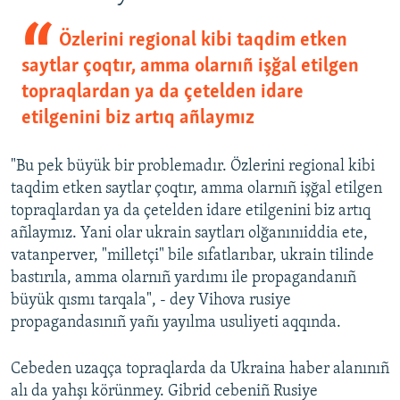
Özlerini regional kibi taqdim etken
saytlar çoqtır, amma olarnıñ işğal etilgen
topraqlardan ya da çetelden idare
etilgenini biz artıq añlaymız
"Bu pek büyük bir problemadır. Özlerini regional kibi
taqdim etken saytlar çoqtır, amma olarnıñ işğal etilgen
topraqlardan ya da çetelden idare etilgenini biz artıq
añlaymız. Yani olar ukrain saytları olğanınıiddia ete,
vatanperver, "milletçi" bile sıfatlarıbar, ukrain tilinde
bastırıla, amma olarnıñ yardımı ile propagandanıñ
büyük qısmı tarqala", - dey Vihova rusiye
propagandasınıñ yañı yayılma usuliyeti aqqında.
Cebeden uzaqça topraqlarda da Ukraina haber alanınıñ
alı da yahşı körünmey. Gibrid cebeniñ Rusiye