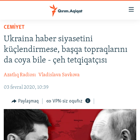
Link
açıqlığı
Esas
CEMİYET
mündericege
HABERLER
Ukraina haber siyasetini
qaytmaq
SİYASET
Baş
küçlendirmese, başqa topraqlarını
İQTİSADİYAT
navigatsiyağa
da coya bile - çeh tetqiqatçısı
qaytmaq
CEMİYET
Qıdıruvğa
Azatlıq Radiosı
Vladislava Savkova
MEDENİYET
qaytmaq
03 fevral 2020, 10:39
İNSAN AQLARI
VİDEO
Paylaşmaq
VPN-siz oquñız
SÜRET
BLOGLAR
FİKİR