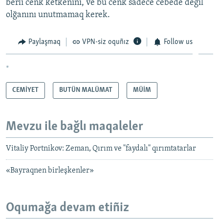
berli cenk ketkenini, ve bu cenk sadece cebede degil
olğanını unutmamaq kerek.
Paylaşmaq
VPN-siz oquñız
Follow us
*
CEMİYET
BUTÜN MALÜMAT
MÜİM
Mevzu ile bağlı maqaleler
Vitaliy Portnikov: Zeman, Qırım ve "faydalı" qırımtatarlar
«Bayraqnen birleşkenler»
Oqumağa devam etiñiz