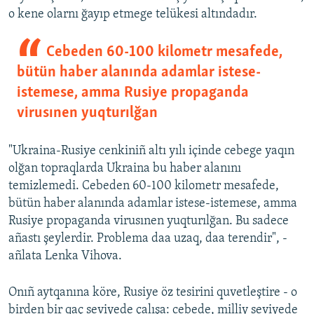
o kene olarnı ğayıp etmege telükesi altındadır.
Cebeden 60-100 kilometr mesafede,
bütün haber alanında adamlar istese-
istemese, amma Rusiye propaganda
virusınen yuqturılğan
"Ukraina-Rusiye cenkiniñ altı yılı içinde cebege yaqın
olğan topraqlarda Ukraina bu haber alanını
temizlemedi. Cebeden 60-100 kilometr mesafede,
bütün haber alanında adamlar istese-istemese, amma
Rusiye propaganda virusınen yuqturılğan. Bu sadece
añastı şeylerdir. Problema daa uzaq, daa terendir", -
añlata Lenka Vihova.
Onıñ aytqanına köre, Rusiye öz tesirini quvetleştire - o
birden bir qaç seviyede çalışa: cebede, milliy seviyede