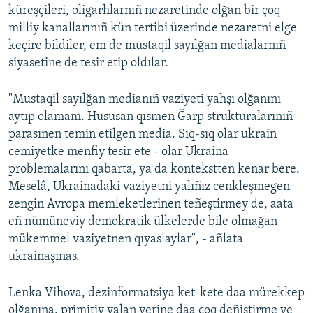
küreşçileri, oligarhlarnıñ nezaretinde olğan bir çoq
milliy kanallarınıñ kün tertibi üzerinde nezaretni elge
keçire bildiler, em de mustaqil sayılğan medialarnıñ
siyasetine de tesir etip oldılar.
"Mustaqil sayılğan medianıñ vaziyeti yahşı olğanını
aytıp olamam. Hususan qısmen Ğarp strukturalarınıñ
parasınen temin etilgen media. Sıq-sıq olar ukrain
cemiyetke menfiy tesir ete - olar Ukraina
problemalarını qabarta, ya da kontekstten kenar bere.
Meselâ, Ukrainadaki vaziyetni yalıñız cenkleşmegen
zengin Avropa memleketlerinen teñeştirmey de, aata
eñ nümüneviy demokratik ülkelerde bile olmağan
mükemmel vaziyetnen qıyaslaylar", - añlata
ukrainaşınas.
Lenka Vihova, dezinformatsiya ket-kete daa mürekkep
olğanına, primitiv yalan yerine daa çoq deñiştirme ve