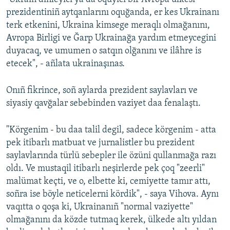
prezidentiniñ aytqanlarını oquğanda, er kes Ukrainanı
terk etkenini, Ukraina kimsege meraqlı olmağanını,
Avropa Birligi ve Ğarp Ukrainağa yardım etmeycegini
duyacaq, ve umumen o satqın olğanını ve ilâhre is
etecek", - añlata ukrainaşınas.
Onıñ fikrince, soñ aylarda prezident saylavları ve
siyasiy qavğalar sebebinden vaziyet daa fenalaştı.
"Körgenim - bu daa talil degil, sadece körgenim - atta
pek itibarlı matbuat ve jurnalistler bu prezident
saylavlarında türlü sebepler ile özüni qullanmağa razı
oldı. Ve mustaqil itibarlı neşirlerde pek çoq "zeerli"
malümat keçti, ve o, elbette ki, cemiyette tamır attı,
soñra ise böyle neticelerni kördik", - saya Vihova. Aynı
vaqıtta o qoşa ki, Ukrainanıñ "normal vaziyette"
olmağanını da közde tutmaq kerek, ülkede altı yıldan