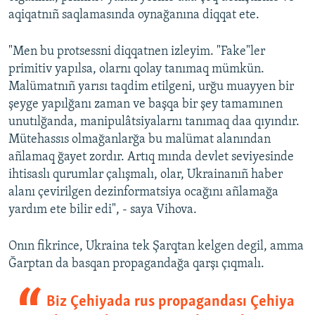
aqiqatnıñ saqlamasında oynağanına diqqat ete.
"Men bu protsessni diqqatnen izleyim. "Fake"ler
primitiv yapılsa, olarnı qolay tanımaq mümkün.
Malümatnıñ yarısı taqdim etilgeni, urğu muayyen bir
şeyge yapılğanı zaman ve başqa bir şey tamamınen
unutılğanda, manipulâtsiyalarnı tanımaq daa qıyındır.
Mütehassıs olmağanlarğa bu malümat alanından
añlamaq ğayet zordır. Artıq mında devlet seviyesinde
ihtisaslı qurumlar çalışmalı, olar, Ukrainanıñ haber
alanı çevirilgen dezinformatsiya ocağını añlamağa
yardım ete bilir edi", - saya Vihova.
Onın fikrince, Ukraina tek Şarqtan kelgen degil, amma
Ğarptan da basqan propagandağa qarşı çıqmalı.
Biz Çehiyada rus propagandası Çehiya