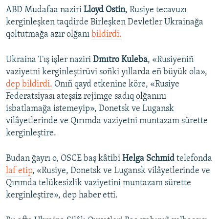
ABD Mudafaa naziri
Lloyd Ostin
, Rusiye tecavuzı
kerginleşken taqdirde Birleşken Devletler Ukrainağa
qoltutmağa azır olğanı
bildirdi.
Ukraina Tış işler naziri
Dmıtro Kuleba
, «Rusiyeniñ
vaziyetni kerginleştirüvi soñki yıllarda eñ büyük ola»,
dep bildirdi.
Onıñ qayd etkenine köre, «Rusiye
Federatsiyası ateşsiz rejimge sadıq olğanını
isbatlamağa istemeyip», Donetsk ve Lugansk
vilâyetlerinde ve Qırımda vaziyetni muntazam sürette
kerginleştire.
Budan ğayrı o,
OSCE baş kâtibi
Helga Schmid
telefonda
laf etip
, «Rusiye, Donetsk ve Lugansk vilâyetlerinde ve
Qırımda telükesizlik vaziyetini muntazam sürette
kerginleştire», dep haber etti.