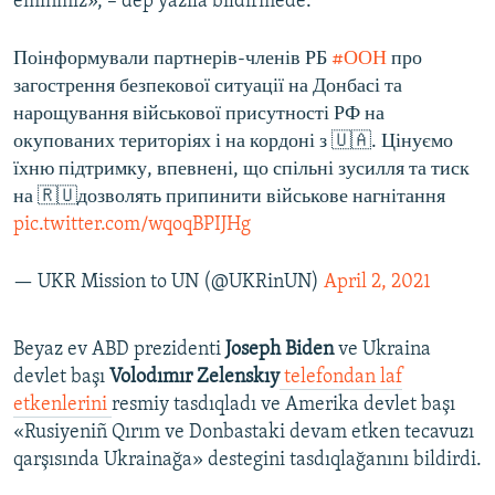
eminmiz», – dep yazıla bildirmede.
Поінформували партнерів-членів РБ
#ООН
про
загострення безпекової ситуації на Донбасі та
нарощування військової присутності РФ на
окупованих територіях і на кордоні з 🇺🇦. Цінуємо
їхню підтримку, впевнені, що спільні зусилля та тиск
на 🇷🇺дозволять припинити військове нагнітання
pic.twitter.com/wqoqBPIJHg
— UKR Mission to UN (@UKRinUN)
April 2, 2021
Beyaz ev ABD prezidenti
Joseph Biden
ve Ukraina
devlet başı
Volodımır Zelenskıy
telefondan laf
etkenlerini
resmiy tasdıqladı ve Amerika devlet başı
«Rusiyeniñ Qırım ve Donbastaki devam etken tecavuzı
qarşısında Ukrainağa» destegini tasdıqlağanını bildirdi.