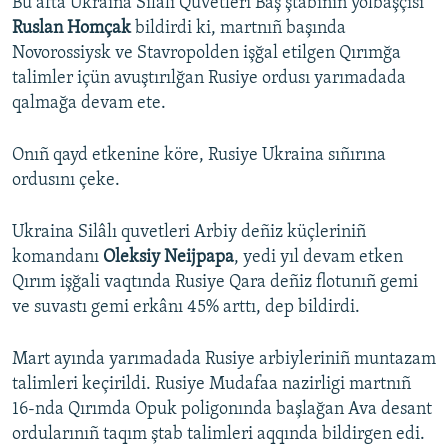
Bu afta Ukraina Silâlı Quvetleri Baş ştabınıñ yolbaşçısı
Ruslan Homçak
bildirdi ki, martnıñ başında
Novorossiysk ve Stavropolden işğal etilgen Qırımğa
talimler içün avuştırılğan Rusiye ordusı yarımadada
qalmağa devam ete.
Onıñ qayd etkenine köre, Rusiye Ukraina sıñırına
ordusını çeke.
Ukraina Silâlı quvetleri Arbiy deñiz küçleriniñ
komandanı
Oleksiy Neijpapa
, yedi yıl devam etken
Qırım işğali vaqtında Rusiye Qara deñiz flotunıñ gemi
ve suvastı gemi erkânı 45% arttı, dep bildirdi.
Mart ayında yarımadada Rusiye arbiyleriniñ muntazam
talimleri keçirildi. Rusiye Mudafaa nazirligi martnıñ
16-nda Qırımda Opuk poligonında başlağan Ava desant
ordularınıñ taqım ştab talimleri aqqında bildirgen edi.