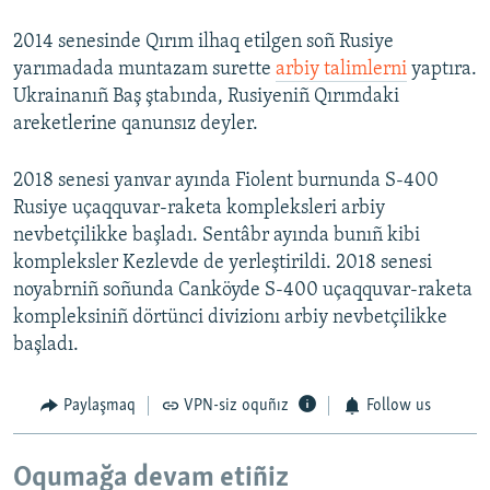
2014 senesinde Qırım ilhaq etilgen soñ Rusiye
yarımadada muntazam surette
arbiy talimlerni
yaptıra.
Ukrainanıñ Baş ştabında, Rusiyeniñ Qırımdaki
areketlerine qanunsız deyler.
2018 senesi yanvar ayında Fiolent burnunda S-400
Rusiye uçaqquvar-raketa kompleksleri arbiy
nevbetçilikke başladı. Sentâbr ayında bunıñ kibi
kompleksler Kezlevde de yerleştirildi. 2018 senesi
noyabrniñ soñunda Canköyde S-400 uçaqquvar-raketa
kompleksiniñ dörtünci divizionı arbiy nevbetçilikke
başladı.
Paylaşmaq
VPN-siz oquñız
Follow us
Oqumağa devam etiñiz