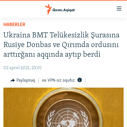
Link
açıqlığı
Esas
HABERLER
mündericege
HABERLER
Ukraina BMT Telükesizlik Şurasına
qaytmaq
SİYASET
Baş
Rusiye Donbas ve Qırımda ordusını
İQTİSADİYAT
navigatsiyağa
arttırğanı aqqında aytıp berdi
qaytmaq
CEMİYET
Qıdıruvğa
02 aprel 2021, 23:01
MEDENİYET
qaytmaq
Paylaşmaq
VPN-siz oquñız
İNSAN AQLARI
VİDEO
SÜRET
BLOGLAR
FİKİR