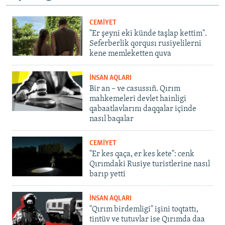
CEMİYET
"Er şeyni eki künde taşlap kettim".
Seferberlik qorqusı rusiyelilerni
kene memleketten quva
İNSAN AQLARI
Bir an – ve casussıñ. Qırım
mahkemeleri devlet hainligi
qabaatlavlarını daqqalar içinde
nasıl baqalar
CEMİYET
"Er kes qaça, er kes kete": cenk
Qırımdaki Rusiye turistlerine nasıl
barıp yetti
İNSAN AQLARI
"Qırım birdemligi" işini toqtattı,
tintüv ve tutuvlar ise Qırımda daa