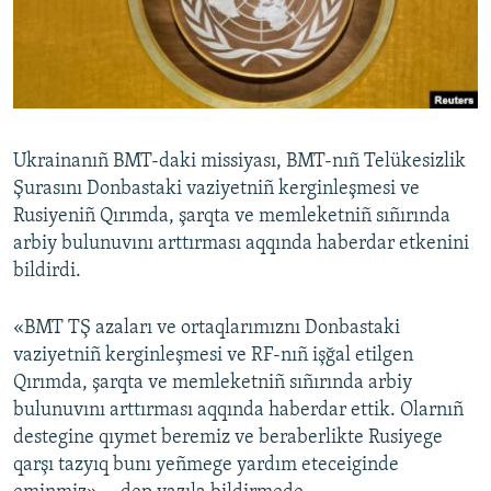
Русский
Українською
QOŞULIÑIZ!
Ukrainanıñ BMT-daki missiyası, BMT-nıñ Telükesizlik
Şurasını Donbastaki vaziyetniñ kerginleşmesi ve
Rusiyeniñ Qırımda, şarqta ve memleketniñ sıñırında
RFE/RS bütün saytları
arbiy bulunuvını arttırması aqqında haberdar etkenini
bildirdi.
«BMT TŞ azaları ve ortaqlarımıznı Donbastaki
vaziyetniñ kerginleşmesi ve RF-nıñ işğal etilgen
Qırımda, şarqta ve memleketniñ sıñırında arbiy
bulunuvını arttırması aqqında haberdar ettik. Olarnıñ
destegine qıymet beremiz ve beraberlikte Rusiyege
qarşı tazyıq bunı yeñmege yardım eteceiginde