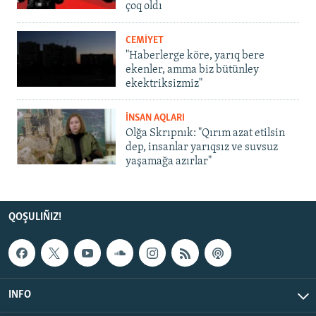
çoq oldı
CEMİYET
"Haberlerge köre, yarıq bere
ekenler, amma biz bütünley
ekektriksizmiz"
İNSAN AQLARI
Olğa Skrıpnık: "Qırım azat etilsin
dep, insanlar yarıqsız ve suvsuz
yaşamağa azırlar"
QOŞULIÑIZ!
INFO