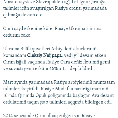
Novorossiysk ve Stavropolden işğal etilgen Qırımğa
talimler içün avuştırılğan Rusiye ordusı yarımadada
qalmağa devam ete.
Onıñ qayd etkenine köre, Rusiye Ukraina sıñırına
ordusını çeke.
Ukraina Silâlı quvetleri Arbiy deñiz küçleriniñ
komandanı
Oleksiy Neijpapa
, yedi yıl devam etken
Qırım işğali vaqtında Rusiye Qara deñiz flotunıñ gemi
ve suvastı gemi erkânı 45% arttı, dep bildirdi.
Mart ayında yarımadada Rusiye arbiyleriniñ muntazam
talimleri keçirildi. Rusiye Mudafaa nazirligi martnıñ
16-nda Qırımda Opuk poligonında başlağan Ava desant
ordularınıñ taqım ştab talimleri aqqında bildirgen edi.
2014 senesinde Qırım ilhaq etilgen soñ Rusiye