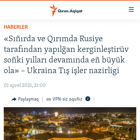
Link
açıqlığı
Esas
HABERLER
mündericege
HABERLER
«Sıñırda ve Qırımda Rusiye
qaytmaq
SİYASET
Baş
tarafından yapılğan kerginleştirüv
İQTİSADİYAT
navigatsiyağa
soñki yılları devamında eñ büyük
qaytmaq
CEMİYET
ola» – Ukraina Tış işler nazirligi
Qıdıruvğa
MEDENİYET
qaytmaq
01 aprel 2021, 21:00
İNSAN AQLARI
Paylaşmaq
VPN-siz oquñız
VİDEO
SÜRET
BLOGLAR
FİKİR