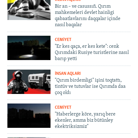
Bir an – ve casussıñ. Qırım
mahkemeleri devlet hainligi
qabaatlavlarını daqqalar içinde
nasıl baqalar
CEMİYET
"Er kes qaça, er kes kete": cenk
Qırımdaki Rusiye turistlerine nasıl
barıp yetti
İNSAN AQLARI
"Qırım birdemligi" işini toqtattı,
tintüv ve tutuvlar ise Qırımda daa
çoq oldı
CEMİYET
"Haberlerge köre, yarıq bere
ekenler, amma biz bütünley
ekektriksizmiz"