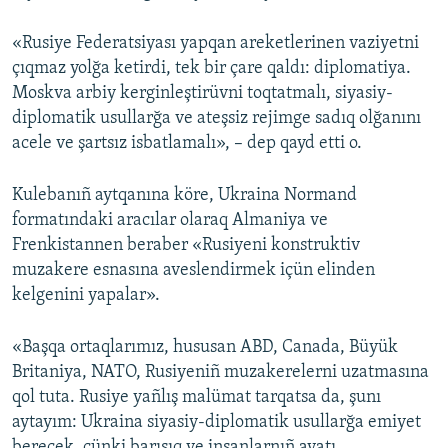
«Rusiye Federatsiyası yapqan areketlerinen vaziyetni
çıqmaz yolğa ketirdi, tek bir çare qaldı: diplomatiya.
Moskva arbiy kerginleştirüvni toqtatmalı, siyasiy-
diplomatik usullarğa ve ateşsiz rejimge sadıq olğanını
acele ve şartsız isbatlamalı», – dep qayd etti o.
Kulebanıñ aytqanına köre, Ukraina Normand
formatındaki aracılar olaraq Almaniya ve
Frenkistannen beraber «Rusiyeni konstruktiv
muzakere esnasına aveslendirmek içün elinden
kelgenini yapalar».
«Başqa ortaqlarımız, hususan ABD, Canada, Büyük
Britaniya, NATO, Rusiyeniñ muzakerelerni uzatmasına
qol tuta. Rusiye yañlış malümat tarqatsa da, şunı
aytayım: Ukraina siyasiy-diplomatik usullarğa emiyet
berecek, çünki barışıq ve insanlarnıñ ayatı