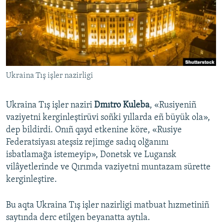
Русский
Українською
QOŞULIÑIZ!
Ukraina Tış işler nazirligi
Ukraina Tış işler naziri
Dmıtro Kuleba
, «Rusiyeniñ
RFE/RS bütün saytları
vaziyetni kerginleştirüvi soñki yıllarda eñ büyük ola»,
dep bildirdi. Onıñ qayd etkenine köre, «Rusiye
Federatsiyası ateşsiz rejimge sadıq olğanını
isbatlamağa istemeyip», Donetsk ve Lugansk
vilâyetlerinde ve Qırımda vaziyetni muntazam sürette
kerginleştire.
Bu aqta Ukraina Tış işler nazirligi matbuat hızmetiniñ
saytında derc etilgen beyanatta aytıla.