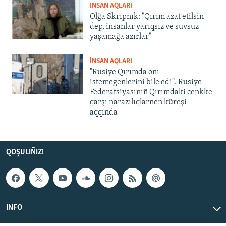
İNSAN AQLARI
Olğa Skrıpnık: "Qırım azat etilsin
dep, insanlar yarıqsız ve suvsuz
yaşamağa azırlar"
İNSAN AQLARI
"Rusiye Qırımda onı
istemegenlerini bile edi". Rusiye
Federatsiyasınıñ Qırımdaki cenkke
qarşı narazılıqlarnen küreşi
aqqında
QOŞULIÑIZ!
INFO