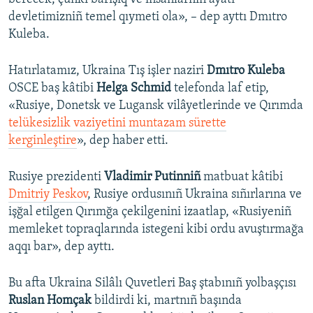
devletimizniñ temel qıymeti ola», – dep ayttı Dmıtro
Kuleba.
Hatırlatamız, Ukraina Tış işler naziri
Dmıtro Kuleba
OSCE baş kâtibi
Helga Schmid
telefonda laf etip,
«Rusiye, Donetsk ve Lugansk vilâyetlerinde ve Qırımda
telükesizlik vaziyetini muntazam sürette
kerginleştire
», dep haber etti.
Rusiye prezidenti
Vladimir Putinniñ
matbuat kâtibi
Dmitriy Peskov
, Rusiye ordusınıñ Ukraina sıñırlarına ve
işğal etilgen Qırımğa çekilgenini izaatlap, «Rusiyeniñ
memleket topraqlarında istegeni kibi ordu avuştırmağa
aqqı bar», dep ayttı.
Bu afta Ukraina Silâlı Quvetleri Baş ştabınıñ yolbaşçısı
Ruslan Homçak
bildirdi ki, martnıñ başında