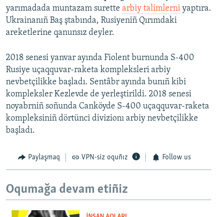
yarımadada muntazam surette
arbiy talimlerni
yaptıra.
Ukrainanıñ Baş ştabında, Rusiyeniñ Qırımdaki
areketlerine qanunsız deyler.
2018 senesi yanvar ayında Fiolent burnunda S-400
Rusiye uçaqquvar-raketa kompleksleri arbiy
nevbetçilikke başladı. Sentâbr ayında bunıñ kibi
kompleksler Kezlevde de yerleştirildi. 2018 senesi
noyabrniñ soñunda Canköyde S-400 uçaqquvar-raketa
kompleksiniñ dörtünci divizionı arbiy nevbetçilikke
başladı.
Paylaşmaq
VPN-siz oquñız
Follow us
Oqumağa devam etiñiz
İNSAN AQLARI