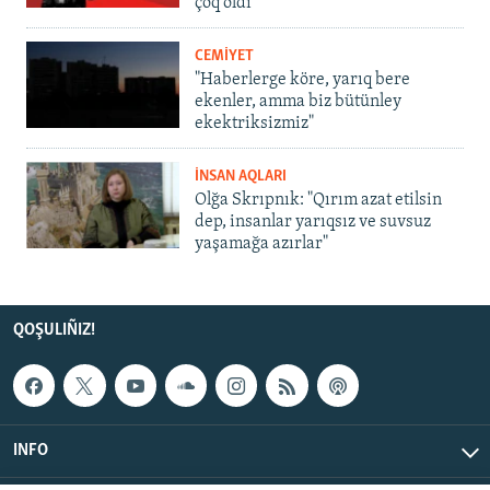
çoq oldı
CEMİYET
"Haberlerge köre, yarıq bere
ekenler, amma biz bütünley
ekektriksizmiz"
İNSAN AQLARI
Olğa Skrıpnık: "Qırım azat etilsin
dep, insanlar yarıqsız ve suvsuz
yaşamağa azırlar"
QOŞULIÑIZ!
INFO