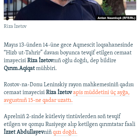
Русский
Українською
Riza İzetov
QOŞULIÑIZ!
Mayıs 13-ünden 14-üne gece Aqmescit loqsahanesinde
“Hizb ut-Tahrir” davası boyunca tevqif etilgen cemaat
imayecisi
Riza İzetov
nıñ oğlu doğdı, dep bildire
RFE/RS bütün saytları
Qırım.Aqiqat
mühbiri.
Rostov-na-Donu Leninskiy rayon mahkemesiniñ qadısı
cemaat imayecisi
Riza İzetov
apis müddetini üç ayğa,
avgustnıñ 15-ne qadar uzattı.
Aprelniñ 2-sinde kütleviy tintüvlerden soñ tevqif
etilgen ve qomşu Rusiyege alıp ketilgen qırımtatar faali
İzzet Abdullayev
niñ
qızı doğdı.