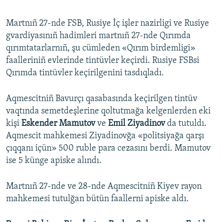
Martnıñ 27-nde FSB, Rusiye İç işler nazirligi ve Rusiye
gvardiyasınıñ hadimleri martnıñ 27-nde Qırımda
qırımtatarlarnıñ, şu cümleden «Qırım birdemligi»
faalleriniñ evlerinde tintüvler keçirdi. Rusiye FSBsi
Qırımda tintüvler keçirilgenini tasdıqladı.
Aqmescitniñ Bavurçı qasabasında keçirilgen tintüv
vaqtında semetdeşlerine qoltutmağa kelgenlerden eki
kişi
Eskender Mamutov
ve
Emil Ziyadinov
da tutuldı.
Aqmescit mahkemesi Ziyadinovğa «politsiyağa qarşı
çıqqanı içün» 500 ruble para cezasını berdi. Mamutov
ise 5 künge apiske alındı.
Martnıñ 27-nde ve 28-nde Aqmescitniñ Kiyev rayon
mahkemesi tutulğan bütün faallerni apiske aldı.