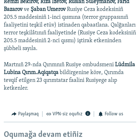
Remzi Bekirov, Riza İzetov, Ruslan Suleymanov, Farid
Bazarov
ve
Şaban Umerov
Rusiye Ceza kodeksiniñ
205.5 maddesiniñ 1-inci qısmına (terror gruppasınıñ
faaliyetini teşkil etüv) istinaden qabaatlana. Qalğanları
terror teşkilâtınıñ faaliyetinde (Rusiye Ceza kodeksiniñ
205.5 maddesiniñ 2-nci qısmı) iştirak etkeninden
şübheli sayıla.
Martnıñ 29-nda Qırımnıñ Rusiye ombudsmeni
Lüdmila
Lubina Qırım.Aqiqatqa
bildirgenine köre, Qırımda
tevqif etilgen 23 qırımtatar faalini Rusiyege alıp
ketkenler.
Paylaşmaq
VPN-siz oquñız
Follow us
Oqumağa devam etiñiz