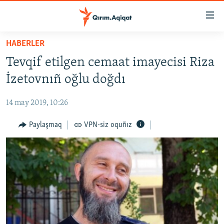
Link
açıqlığı
Esas
HABERLER
mündericege
HABERLER
Tevqif etilgen cemaat imayecisi Riza
qaytmaq
SİYASET
Baş
İzetovnıñ oğlu doğdı
İQTİSADİYAT
navigatsiyağa
qaytmaq
14 may 2019, 10:26
CEMİYET
Qıdıruvğa
MEDENİYET
Paylaşmaq
VPN-siz oquñız
qaytmaq
İNSAN AQLARI
VİDEO
SÜRET
BLOGLAR
FİKİR