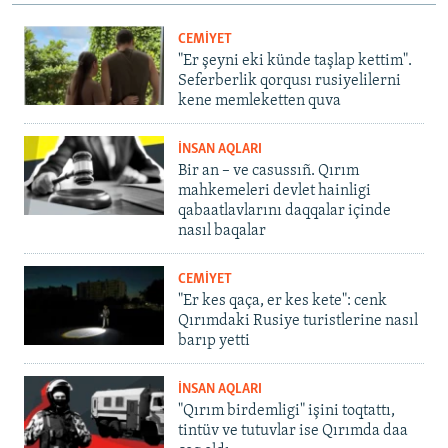
CEMİYET
"Er şeyni eki künde taşlap kettim".
Seferberlik qorqusı rusiyelilerni
kene memleketten quva
İNSAN AQLARI
Bir an – ve casussıñ. Qırım
mahkemeleri devlet hainligi
qabaatlavlarını daqqalar içinde
nasıl baqalar
CEMİYET
"Er kes qaça, er kes kete": cenk
Qırımdaki Rusiye turistlerine nasıl
barıp yetti
İNSAN AQLARI
"Qırım birdemligi" işini toqtattı,
tintüv ve tutuvlar ise Qırımda daa