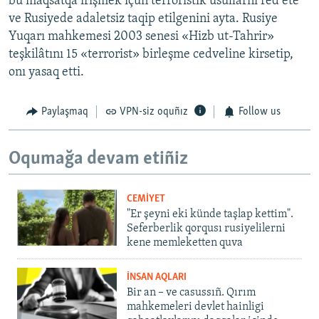
bu maqsatqa irişmek içün terroristik usullarnı red ete
ve Rusiyede adaletsiz taqip etilgenini ayta. Rusiye
Yuqarı mahkemesi 2003 senesi «Hizb ut-Tahrir»
teşkilâtını 15 «terrorist» birleşme cedveline kirsetip,
onı yasaq etti.
Paylaşmaq
VPN-siz oquñız
Follow us
Oqumağa devam etiñiz
CEMİYET
"Er şeyni eki künde taşlap kettim".
Seferberlik qorqusı rusiyelilerni
kene memleketten quva
İNSAN AQLARI
Bir an – ve casussıñ. Qırım
mahkemeleri devlet hainligi