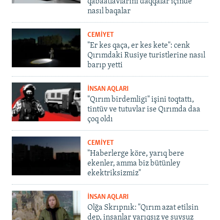
qabaatlavlarını daqqalar içinde
nasıl baqalar
CEMİYET
"Er kes qaça, er kes kete": cenk
Qırımdaki Rusiye turistlerine nasıl
barıp yetti
İNSAN AQLARI
"Qırım birdemligi" işini toqtattı,
tintüv ve tutuvlar ise Qırımda daa
çoq oldı
CEMİYET
"Haberlerge köre, yarıq bere
ekenler, amma biz bütünley
ekektriksizmiz"
İNSAN AQLARI
Olğa Skrıpnık: "Qırım azat etilsin
dep, insanlar yarıqsız ve suvsuz