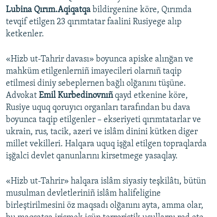
Lubina Qırım.Aqiqatqa
bildirgenine köre, Qırımda
tevqif etilgen 23 qırımtatar faalini Rusiyege alıp
ketkenler.
«Hizb ut-Tahrir davası» boyunca apiske alınğan ve
mahküm etilgenlerniñ imayecileri olarnıñ taqip
etilmesi diniy sebeplernen bağlı olğanını tüşüne.
Advokat
Emil Kurbedinovnıñ
qayd etkenine köre,
Rusiye uquq qoruyıcı organları tarafından bu dava
boyunca taqip etilgenler – ekseriyeti qırımtatarlar ve
ukrain, rus, tacik, azeri ve islâm dinini kütken diger
millet vekilleri. Halqara uquq işğal etilgen topraqlarda
işğalci devlet qanunlarını kirsetmege yasaqlay.
«Hizb ut-Tahrir» halqara islâm siyasiy teşkilâtı, bütün
musulman devletleriniñ islâm halifeligine
birleştirilmesini öz maqsadı olğanını ayta, amma olar,