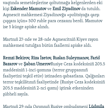
vaqtında semetdeşlerine qoltutmağa kelgenlerden eki
kişi
Eskender Mamutov
ve
Emil Ziyadinov
da tutuldı.
Aqmescit mahkemesi Ziyadinovğa «politsiyağa qarşı
çıqqanı içün» 500 ruble para cezasını berdi. Mamutov
ise 5 künge apiske alındı.
Martnıñ 27-nde ve 28-nde Aqmescitniñ Kiyev rayon
mahkemesi tutulğan bütün faallerni apiske aldı.
Remzi Bekirov, Riza İzetov, Ruslan Suleymanov, Farid
Bazarov
ve
Şaban Umerov
Rusiye Ceza kodeksiniñ 205.5
maddesiniñ 1-inci qısmına (terror gruppasınıñ
faaliyetini teşkil etüv) istinaden qabaatlana. Qalğanları
terror teşkilâtınıñ faaliyetinde (Rusiye Ceza kodeksiniñ
205.5 maddesiniñ 2-nci qısmı) iştirak etkeninden
şübheli sayıla.
Martnıñ 29-nda Qırımnıñ Rusiye ombudsmeni
Lüdmila