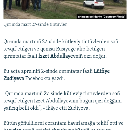
Русский
Українською
Qırımda mart 27-sinde tintüvler
QOŞULIÑIZ!
Qırımda martnıñ 27-sinde kütleviy tintüvlerden soñ
tevqif etilgen ve qomşu Rusiyege alıp ketilgen
qırımtatar faali
İzzet Abdullayev
niñ qızı doğdı.
RFE/RS bütün saytları
Bu aqta aprelniñ 2-sinde qırımtatar faali
Lütfiye
Zudiyeva
Facebookta yazdı.
“Qırımda martnıñ 27-sinde kütleviy tintüvlerden soñ
tevqif etilgen İzzet Abdullayevniñ bugün qızı doğğanı
yañçıq belli oldı”, - ikâye etti Zudiyeva.
Bütün göñüllilerni qorantanı hayırlamağa teklif etti ve