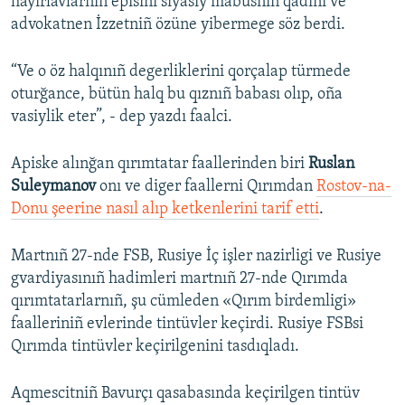
hayırlavlarnıñ episini siyasiy mabüsniñ qadını ve
advokatnen İzzetniñ özüne yibermege söz berdi.
“Ve o öz halqınıñ degerliklerini qorçalap türmede
oturğance, bütün halq bu qıznıñ babası olıp, oña
vasiylik eter”, - dep yazdı faalci.
Apiske alınğan qırımtatar faallerinden biri
Ruslan
Suleymanov
onı ve diger faallerni Qırımdan
Rostov-na-
Donu şeerine nasıl alıp ketkenlerini tarif etti
.
Martnıñ 27-nde FSB, Rusiye İç işler nazirligi ve Rusiye
gvardiyasınıñ hadimleri martnıñ 27-nde Qırımda
qırımtatarlarnıñ, şu cümleden «Qırım birdemligi»
faalleriniñ evlerinde tintüvler keçirdi. Rusiye FSBsi
Qırımda tintüvler keçirilgenini tasdıqladı.
Aqmescitniñ Bavurçı qasabasında keçirilgen tintüv