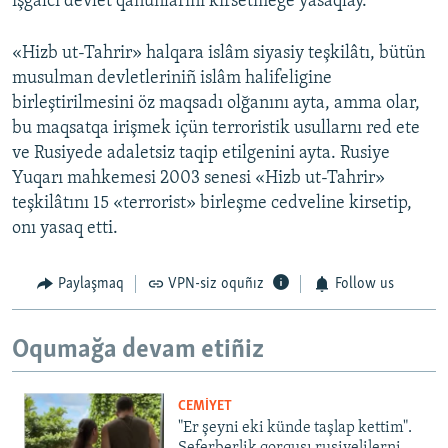
işğalci devlet qanunlarını kirsetmege yasaqlay.
«Hizb ut-Tahrir» halqara islâm siyasiy teşkilâtı, bütün
musulman devletleriniñ islâm halifeligine
birleştirilmesini öz maqsadı olğanını ayta, amma olar,
bu maqsatqa irişmek içün terroristik usullarnı red ete
ve Rusiyede adaletsiz taqip etilgenini ayta. Rusiye
Yuqarı mahkemesi 2003 senesi «Hizb ut-Tahrir»
teşkilâtını 15 «terrorist» birleşme cedveline kirsetip,
onı yasaq etti.
Paylaşmaq
VPN-siz oquñız
Follow us
Oqumağa devam etiñiz
CEMİYET
"Er şeyni eki künde taşlap kettim".