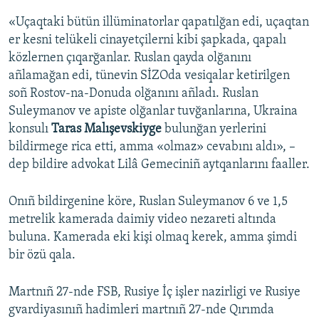
«Uçaqtaki bütün illüminatorlar qapatılğan edi, uçaqtan
er kesni telükeli cinayetçilerni kibi şapkada, qapalı
közlernen çıqarğanlar. Ruslan qayda olğanını
añlamağan edi, tünevin SİZOda vesiqalar ketirilgen
soñ Rostov-na-Donuda olğanını añladı. Ruslan
Suleymanov ve apiste olğanlar tuvğanlarına, Ukraina
konsulı
Taras Malışevskiyge
bulunğan yerlerini
bildirmege rica etti, amma «olmaz» cevabını aldı», –
dep bildire advokat Lilâ Gemeciniñ aytqanlarını faaller.
Onıñ bildirgenine köre, Ruslan Suleymanov 6 ve 1,5
metrelik kamerada daimiy video nezareti altında
buluna. Kamerada eki kişi olmaq kerek, amma şimdi
bir özü qala.
Martnıñ 27-nde FSB, Rusiye İç işler nazirligi ve Rusiye
gvardiyasınıñ hadimleri martnıñ 27-nde Qırımda