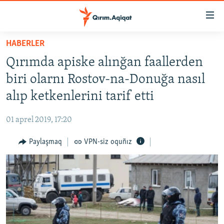
Link
açıqlığı
Esas
HABERLER
mündericege
HABERLER
Qırımda apiske alınğan faallerden
qaytmaq
SİYASET
Baş
biri olarnı Rostov-na-Donuğa nasıl
İQTİSADİYAT
navigatsiyağa
alıp ketkenlerini tarif etti
qaytmaq
CEMİYET
Qıdıruvğa
01 aprel 2019, 17:20
MEDENİYET
qaytmaq
Paylaşmaq
VPN-siz oquñız
İNSAN AQLARI
VİDEO
SÜRET
BLOGLAR
FİKİR