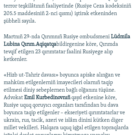
terror teşkilâtınıñ faaliyetinde (Rusiye Ceza kodeksiniñ
205.5 maddesiniñ 2-nci qısmı) iştirak etkeninden
şübheli sayıla.
Martnıñ 29-nda Qırımnıñ Rusiye ombudsmeni
Lüdmila
Lubina Qırım.Aqiqatqa
bildirgenine köre, Qırımda
tevqif etilgen 23 qırımtatar faalini Rusiyege alıp
ketkenler.
«Hizb ut-Tahrir davası» boyunca apiske alınğan ve
mahküm etilgenlerniñ imayecileri olarnıñ taqip
etilmesi diniy sebeplernen bağlı olğanını tüşüne.
Advokat
Emil Kurbedinovnıñ
qayd etkenine köre,
Rusiye uquq qoruyıcı organları tarafından bu dava
boyunca taqip etilgenler – ekseriyeti qırımtatarlar ve
ukrain, rus, tacik, azeri ve islâm dinini kütken diger
millet vekilleri. Halqara uquq işğal etilgen topraqlarda