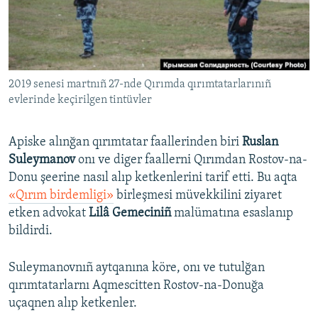
Русский
Українською
2019 senesi martnıñ 27-nde Qırımda qırımtatarlarınıñ
QOŞULIÑIZ!
evlerinde keçirilgen tintüvler
Apiske alınğan qırımtatar faallerinden biri
Ruslan
RFE/RS bütün saytları
Suleymanov
onı ve diger faallerni Qırımdan Rostov-na-
Donu şeerine nasıl alıp ketkenlerini tarif etti. Bu aqta
«Qırım birdemligi»
birleşmesi müvekkilini ziyaret
etken advokat
Lilâ Gemeciniñ
malümatına esaslanıp
bildirdi.
Suleymanovnıñ aytqanına köre, onı ve tutulğan
qırımtatarlarnı Aqmescitten Rostov-na-Donuğa
uçaqnen alıp ketkenler.