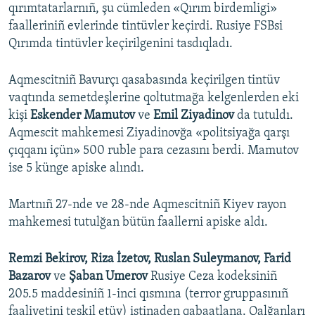
qırımtatarlarnıñ, şu cümleden «Qırım birdemligi»
faalleriniñ evlerinde tintüvler keçirdi. Rusiye FSBsi
Qırımda tintüvler keçirilgenini tasdıqladı.
Aqmescitniñ Bavurçı qasabasında keçirilgen tintüv
vaqtında semetdeşlerine qoltutmağa kelgenlerden eki
kişi
Eskender Mamutov
ve
Emil Ziyadinov
da tutuldı.
Aqmescit mahkemesi Ziyadinovğa «politsiyağa qarşı
çıqqanı içün» 500 ruble para cezasını berdi. Mamutov
ise 5 künge apiske alındı.
Martnıñ 27-nde ve 28-nde Aqmescitniñ Kiyev rayon
mahkemesi tutulğan bütün faallerni apiske aldı.
Remzi Bekirov, Riza İzetov, Ruslan Suleymanov, Farid
Bazarov
ve
Şaban Umerov
Rusiye Ceza kodeksiniñ
205.5 maddesiniñ 1-inci qısmına (terror gruppasınıñ
faaliyetini teşkil etüv) istinaden qabaatlana. Qalğanları