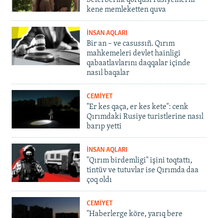
Seferberlik qorqusı rusiyelilerni
kene memleketten quva
İNSAN AQLARI
Bir an – ve casussıñ. Qırım
mahkemeleri devlet hainligi
qabaatlavlarını daqqalar içinde
nasıl baqalar
CEMİYET
"Er kes qaça, er kes kete": cenk
Qırımdaki Rusiye turistlerine nasıl
barıp yetti
İNSAN AQLARI
"Qırım birdemligi" işini toqtattı,
tintüv ve tutuvlar ise Qırımda daa
çoq oldı
CEMİYET
"Haberlerge köre, yarıq bere