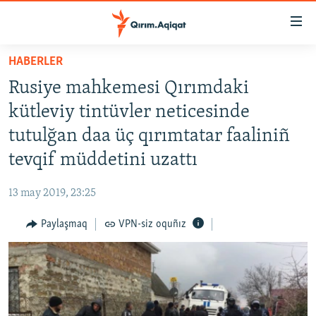
Link
açıqlığı
Esas
HABERLER
mündericege
HABERLER
Rusiye mahkemesi Qırımdaki
qaytmaq
SİYASET
Baş
kütleviy tintüvler neticesinde
İQTİSADİYAT
navigatsiyağa
tutulğan daa üç qırımtatar faaliniñ
qaytmaq
CEMİYET
tevqif müddetini uzattı
Qıdıruvğa
MEDENİYET
qaytmaq
13 may 2019, 23:25
İNSAN AQLARI
Paylaşmaq
VPN-siz oquñız
VİDEO
SÜRET
BLOGLAR
FİKİR