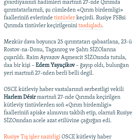
gvardiyasınıñ hadimleri martnıñ 27-nde Qırımda
qırımtatarlarnıñ, şu cümleden «Qırım birdemligi»
faalleriniñ evlerinde
tintüvler
keçirdi. Rusiye FSBsi
Qırımda tintüvler keçirilgenini
tasdıqladı
.
Mezkür dava boyunca 25 qırımtatarı qabaatlana, 23-ü
Rostov-na-Donu, Taganrog ve Şahtı SİZOlarına
çıqarıldı. Raim Ayvazov Aqmescit SİZOsında tutula,
daa bir kişi –
Edem Yayaçikov
– ğayıp oldı, bulunğan
yeri martnıñ 27-nden berli belli degil.
OSCE kütleviy haber vastalarınıñ serbestligi vekili
Harlem Désir
martnıñ 27-nde Qırımda keçirilgen
kütleviy tintüvlerden soñ «Qırım birdemligi»
faalleriniñ apiske alınuvını takbih etip, olarnıñ Rusiye
SİZOsından acele azat etilüvine çağırğan edi.
Rusiye Tış işler nazirligi
OSCE kütleviy haber