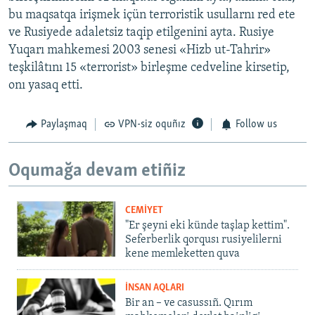
bu maqsatqa irişmek içün terroristik usullarnı red ete
ve Rusiyede adaletsiz taqip etilgenini ayta. Rusiye
Yuqarı mahkemesi 2003 senesi «Hizb ut-Tahrir»
teşkilâtını 15 «terrorist» birleşme cedveline kirsetip,
onı yasaq etti.
Paylaşmaq
VPN-siz oquñız
Follow us
Oqumağa devam etiñiz
CEMİYET
"Er şeyni eki künde taşlap kettim".
Seferberlik qorqusı rusiyelilerni
kene memleketten quva
İNSAN AQLARI
Bir an – ve casussıñ. Qırım