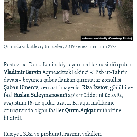
Русский
Українською
QOŞULIÑIZ!
Qırımdaki kütleviy tintüvler, 2019 senesi martnıñ 27-si
Rostov-na-Donu Leninskiy rayon mahkemesiniñ qadısı
RFE/RS bütün saytları
Vladimir Barvin
Aqmescitteki ekinci «Hizb ut-Tahrir
davası» boyunca qabaatlanğan qırımtatar göñüllisi
Şaban Umerov
, cemaat imayecisi
Riza İzetov
, göñülli ve
faal
Ruslan Suleymanovnıñ
apis müddetini üç ayğa,
avgustnıñ 15-ne qadar uzattı. Bu aqta mahkeme
oturışuvında olğan faaller
Qırım.Aqiqat
mühbirine
bildirdi.
Rusiye FSBsi ve prokuraturasınıñ vekilleri