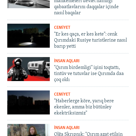
mahkemeleri devlet hainligi
qabaatlavlarını daqqalar içinde
nasıl baqalar
CEMİYET
"Er kes qaça, er kes kete": cenk
Qırımdaki Rusiye turistlerine nasıl
barıp yetti
İNSAN AQLARI
"Qırım birdemligi" işini toqtattı,
tintüv ve tutuvlar ise Qırımda daa
çoq oldı
CEMİYET
"Haberlerge köre, yarıq bere
ekenler, amma biz bütünley
ekektriksizmiz"
İNSAN AQLARI
Olğa Skrıpnık: "Qırım azat etilsin