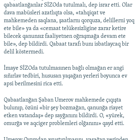
qabaatlanğanlar SİZOda tutulmalı, dep israr etti. Olar
dava mabüsleri azatlıqta olsa, «tahqiqat ve
mahkemeden saqlana, şaatlarnı qorquza, delillerni yoq
ete bile» ya da «cemaat telükesizligine zarar ketire
bilecek qanunsız faaliyetnen oğraşmağa devam ete
bile», dep bildirdi. Qabaat tarafı bunı isbatlaycaq bir
delil köstermedi.
İmaye SİZOda tutulmasınen bağlı olmağan er angi
sıñırlav tedbiri, hususan yaşağan yerleri boyunca ev
apsi berilmesini rica etti.
Qabaatlanğan Şaban Umerov mahkemede çıqışta
bulunıp, özüni «bir şey bozmağan, qanunğa riayet
etken vatandaş» dep sayğanını bildirdi. O, «yürek,
omurğa ve aqciger problemleri olğanını» qayd etti.
Umerov Qırımdan avuştırılmasını, yaşağan yerinden