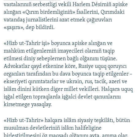
vastalarınıñ serbestligi vekili Harlem Désirniñ apiske
alınğan «Qırım birdemliginiñ» faallerini, Qırımdaki
vatandaş jurnalistlerini azat etmek çağıruvları
«şaşıra», dep bildirdi.
«Hizb ut-Tahrir işi» boyunca apiske alınğan ve
mahküm etilgenlerniñ imayecileri olarnıñ taqip
etilmesi diniy sebeplernen bağlı olğanını tüşüne.
Advokatlar qayd etkenine köre, Rusiye uquq qoruyıcı
organları tarafından bu dava boyunca taqip etilgenler –
ekseriyeti qırımtatarlar ve ukrain, rus, tacik, azeri ve
islâm dinini kütken diger millet vekilleri. Halqara uquq
işğal etilgen topraqlarda işğalci devlet qanunlarını
kirsetmege yasaqlay.
«Hizb ut-Tahrir» halqara islâm siyasiy teşkilâtı, bütün
musulman devletleriniñ islâm halifeligine
birleştirilmesini öz maqsadı olğanını ayta, amma olar,