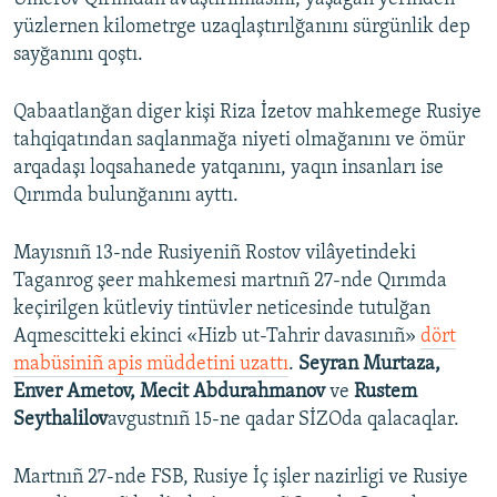
yüzlernen kilometrge uzaqlaştırılğanını sürgünlik dep
sayğanını qoştı.
Qabaatlanğan diger kişi Riza İzetov mahkemege Rusiye
tahqiqatından saqlanmağa niyeti olmağanını ve ömür
arqadaşı loqsahanede yatqanını, yaqın insanları ise
Qırımda bulunğanını ayttı.
Mayısnıñ 13-nde Rusiyeniñ Rostov vilâyetindeki
Taganrog şeer mahkemesi martnıñ 27-nde Qırımda
keçirilgen kütleviy tintüvler neticesinde tutulğan
Aqmescitteki ekinci «Hizb ut-Tahrir davasınıñ»
dört
mabüsiniñ apis müddetini uzattı
.
Seyran Murtaza,
Enver Ametov, Mecit Abdurahmanov
ve
Rustem
Seythalilov
avgustnıñ 15-ne qadar SİZOda qalacaqlar.
Martnıñ 27-nde FSB, Rusiye İç işler nazirligi ve Rusiye