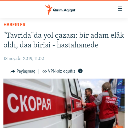
Link
açıqlığı
Esas
HABERLER
mündericege
HABERLER
"Tavrida"da yol qazası: bir adam elâk
qaytmaq
SİYASET
Baş
oldı, daa birisi - hastahanede
İQTİSADİYAT
navigatsiyağa
qaytmaq
18 noyabr 2019, 11:02
CEMİYET
Qıdıruvğa
MEDENİYET
Paylaşmaq
VPN-siz oquñız
qaytmaq
İNSAN AQLARI
VİDEO
SÜRET
BLOGLAR
FİKİR