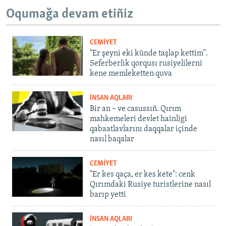
Oqumağa devam etiñiz
CEMİYET
"Er şeyni eki künde taşlap kettim".
Seferberlik qorqusı rusiyelilerni
kene memleketten quva
İNSAN AQLARI
Bir an – ve casussıñ. Qırım
mahkemeleri devlet hainligi
qabaatlavlarını daqqalar içinde
nasıl baqalar
CEMİYET
"Er kes qaça, er kes kete": cenk
Qırımdaki Rusiye turistlerine nasıl
barıp yetti
İNSAN AQLARI