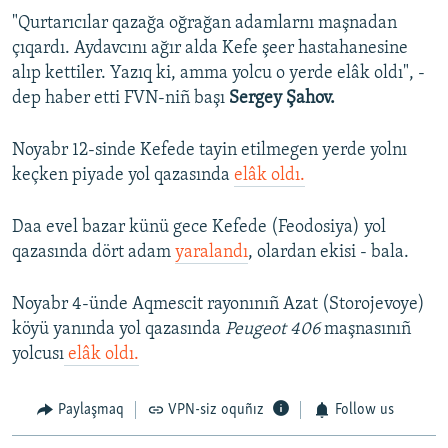
"Qurtarıcılar qazağa oğrağan adamlarnı maşnadan
çıqardı. Aydavcını ağır alda Kefe şeer hastahanesine
alıp kettiler. Yazıq ki, amma yolcu o yerde elâk oldı", -
dep haber etti FVN-niñ başı
Sergey Şahov.
Noyabr 12-sinde Kefede tayin etilmegen yerde yolnı
keçken piyade yol qazasında
elâk oldı.
Daa evel bazar künü gece Kefede (Feodosiya) yol
qazasında dört adam
yaralandı
, olardan ekisi - bala.
Noyabr 4-ünde Aqmescit rayonınıñ Azat (Storojevoye)
köyü yanında yol qazasında
Peugeot 406
maşnasınıñ
yolcusı
elâk oldı.
Paylaşmaq
VPN-siz oquñız
Follow us