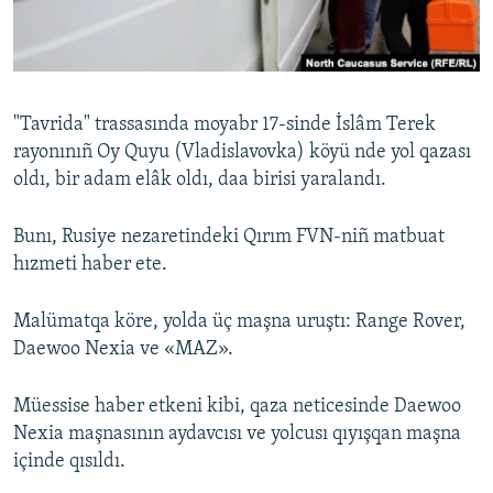
Русский
Українською
"Tavrida" trassasında moyabr 17-sinde İslâm Terek
QOŞULIÑIZ!
rayonınıñ Oy Quyu (Vladislavovka) köyü nde yol qazası
oldı, bir adam elâk oldı, daa birisi yaralandı.
Bunı, Rusiye nezaretindeki Qırım FVN-niñ matbuat
RFE/RS bütün saytları
hızmeti haber ete.
Malümatqa köre, yolda üç maşna uruştı: Range Rover,
Daewoo Nexia ve «MAZ».
Müessise haber etkeni kibi, qaza neticesinde Daewoo
Nexia maşnasının aydavcısı ve yolcusı qıyışqan maşna
içinde qısıldı.