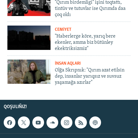
"Qırım birdemligi" işini toqtattı,
tintüv ve tutuvlar ise Qırımda daa
çoq oldı
CEMİYET
"Haberlerge köre, yarıq bere
ekenler, amma biz bütünley
ekektriksizmiz"
İNSAN AQLARI
Olğa Skrıpnık: "Qırım azat etilsin
dep, insanlar yarıqsız ve suvsuz
yaşamağa azırlar"
QOŞULIÑIZ!