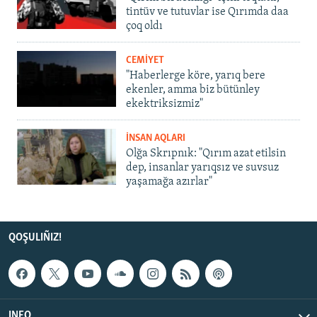
tintüv ve tutuvlar ise Qırımda daa
çoq oldı
CEMİYET
"Haberlerge köre, yarıq bere
ekenler, amma biz bütünley
ekektriksizmiz"
İNSAN AQLARI
Olğa Skrıpnık: "Qırım azat etilsin
dep, insanlar yarıqsız ve suvsuz
yaşamağa azırlar"
QOŞULIÑIZ!
INFO