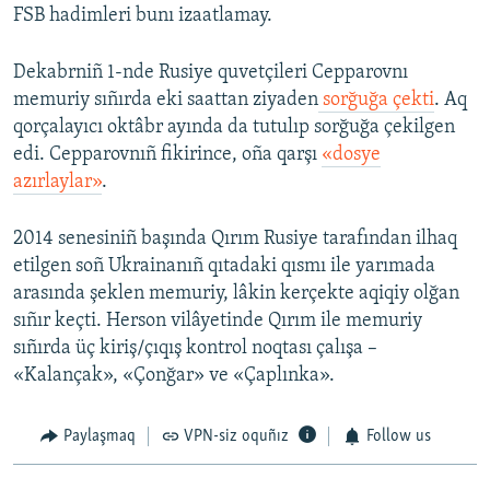
FSB hadimleri bunı izaatlamay.
Dekabrniñ 1-nde Rusiye quvetçileri Cepparovnı
memuriy sıñırda eki saattan ziyaden
sorğuğa çekti
. Aq
qorçalayıcı oktâbr ayında da tutulıp sorğuğa çekilgen
edi. Cepparovnıñ fikirince, oña qarşı
«dosye
azırlaylar»
.
2014 senesiniñ başında Qırım Rusiye tarafından ilhaq
etilgen soñ Ukrainanıñ qıtadaki qısmı ile yarımada
arasında şeklen memuriy, lâkin kerçekte aqiqiy olğan
sıñır keçti. Herson vilâyetinde Qırım ile memuriy
sıñırda üç kiriş/çıqış kontrol noqtası çalışa –
«Kalançak», «Çonğar» ve «Çaplınka».
Paylaşmaq
VPN-siz oquñız
Follow us