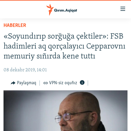
Link
açıqlığı
Esas
HABERLER
mündericege
HABERLER
«Soyundırıp sorğuğa çektiler»: FSB
qaytmaq
SİYASET
Baş
hadimleri aq qorçalayıcı Cepparovnı
İQTİSADİYAT
navigatsiyağa
memuriy sıñırda kene tuttı
qaytmaq
CEMİYET
Qıdıruvğa
08 dekabr 2019, 14:01
MEDENİYET
qaytmaq
Paylaşmaq
VPN-siz oquñız
İNSAN AQLARI
VİDEO
SÜRET
BLOGLAR
FİKİR