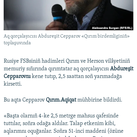
Русский
Українською
Aq qorçalayıcısı Abdureşit Cepparov «Qırım birdemliginiñ»
QOŞULIÑIZ!
toplaşuvında
Rusiye FSBsiniñ hadimleri Qırım ve Herson vilâyetiniñ
RFE/RS bütün saytları
memuriy sıñırında qırımtatar aq qorçalayıcısı
Abdureşit
Cepparovnı
kene tutıp, 2,5 saattan soñ yarımadağa
kirsetti.
Bu aqta Cepparov
Qırım.Aqiqat
mühbirine bildirdi.
«Başta olarnıñ 4-ke 2,5 metrge mahsus qafesinde
tuttılar, soñra odağa aldılar. Talap etkenim kibi,
aqlarımnı oquğanlar. Soñra 51-inci maddeni (özüne