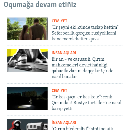
Oqumağa devam etiñiz
CEMİYET
"Er şeyni eki künde taşlap kettim".
Seferberlik qorqusı rusiyelilerni
kene memleketten quva
İNSAN AQLARI
Bir an – ve casussıñ. Qırım
mahkemeleri devlet hainligi
qabaatlavlarını daqqalar içinde
nasıl baqalar
CEMİYET
"Er kes qaça, er kes kete": cenk
Qırımdaki Rusiye turistlerine nasıl
barıp yetti
İNSAN AQLARI
"Qırım birdemligi" işini toqtattı,