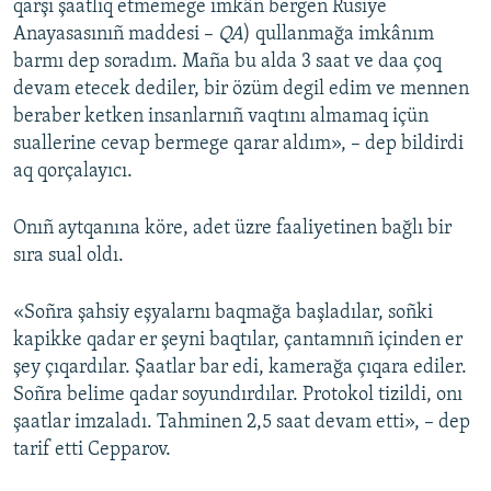
qarşı şaatlıq etmemege imkân bergen Rusiye
Anayasasınıñ maddesi –
QA
) qullanmağa imkânım
barmı dep soradım. Maña bu alda 3 saat ve daa çoq
devam etecek dediler, bir özüm degil edim ve mennen
beraber ketken insanlarnıñ vaqtını almamaq içün
suallerine cevap bermege qarar aldım», – dep bildirdi
aq qorçalayıcı.
Onıñ aytqanına köre, adet üzre faaliyetinen bağlı bir
sıra sual oldı.
«Soñra şahsiy eşyalarnı baqmağa başladılar, soñki
kapikke qadar er şeyni baqtılar, çantamnıñ içinden er
şey çıqardılar. Şaatlar bar edi, kamerağa çıqara ediler.
Soñra belime qadar soyundırdılar. Protokol tizildi, onı
şaatlar imzaladı. Tahminen 2,5 saat devam etti», – dep
tarif etti Cepparov.