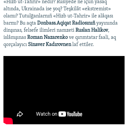
«Hizb ut-Tahrir» nedir? Rusiyede ne içün yasaq
altında, Ukrainada ise yoq? Teşkilât «ekstremist»
olamı? Tutulğanlarnıñ «Hizb ut-Tahrir» ile alâqası
barmı? Bu aqta
Donbass.Aqiqat Radiosınıñ
yayınında
dinşınas, felsefe ilimleri namzeti
Ruslan Halikov
,
islâmşınas
Roman Nazarenko
ve qırımtatar faali, aq
qorçalayıcı
Sinaver Kadırovnen
laf ettiler.