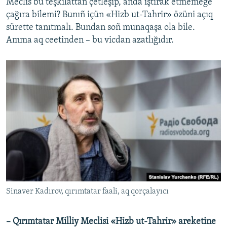
Meclis bu teşkilâttan çetleşip, anda iştirak etmemege
çağıra bilemi? Bunıñ içün «Hizb ut-Tahrir» özüni açıq
sürette tanıtmalı. Bundan soñ munaqaşa ola bile.
Amma aq ceetinden – bu vicdan azatlığıdır.
Sinaver Kadırov, qırımtatar faali, aq qorçalayıcı
– Qırımtatar Milliy Meclisi «Hizb ut-Tahrir» areketine