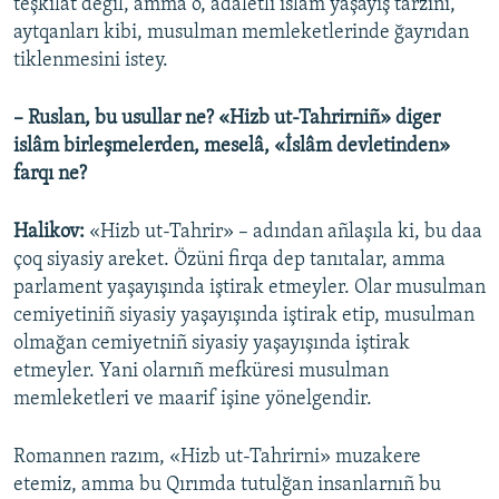
teşkilât degil, amma o, adaletli islâm yaşayış tarzını,
aytqanları kibi, musulman memleketlerinde ğayrıdan
tiklenmesini istey.
– Ruslan, bu usullar ne? «Hizb ut-Tahrirniñ» diger
islâm birleşmelerden, meselâ, «İslâm devletinden»
farqı ne?
Halikov:
«Hizb ut-Tahrir» – adından añlaşıla ki, bu daa
çoq siyasiy areket. Özüni firqa dep tanıtalar, amma
parlament yaşayışında iştirak etmeyler. Olar musulman
cemiyetiniñ siyasiy yaşayışında iştirak etip, musulman
olmağan cemiyetniñ siyasiy yaşayışında iştirak
etmeyler. Yani olarnıñ mefküresi musulman
memleketleri ve maarif işine yönelgendir.
Romannen razım, «Hizb ut-Tahrirni» muzakere
etemiz, amma bu Qırımda tutulğan insanlarnıñ bu