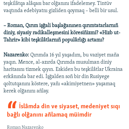
teşkilâtqa alâqası bar olğanını ifadelemey. Tintüv
vaqtında edebiyatnı gizliden qoymaq – belli bir usul.
– Roman, Qırım işğali başlağanınen qırımtatarlarnıñ
diniy, siyasiy radikalleşmesini köresiñizmi? «Hizb ut-
Tahrir» kibi teşkilâtlarnıñ populârlığı artamı?
Nazarenko:
Qırımda 16 yıl yaşadım, bu vaziyet maña
yaqın. Mence, al-azırda Qırımda musulman diniy
haritasını tizmek qıyın. Eskiden bu teşkilâtlar Ukraina
erkânında bar edi. İşğalden soñ bir din Rusiyege
qoltutqanını köstere, yañı «akimiyetnen» yaşamaq
kerek olğanını añlay.
İslâmda din ve siyaset, medeniyet sıqı
bağlı olğanını añlamaq müimdir
Roman Nazarenko