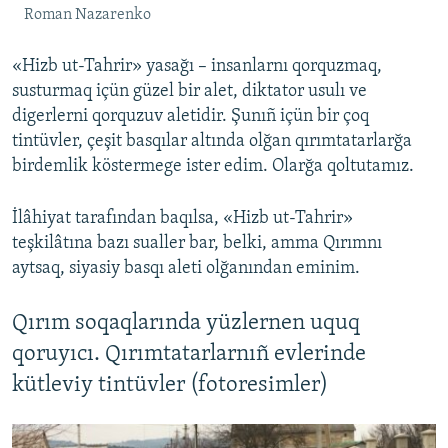
Roman Nazarenko
«Hizb ut-Tahrir» yasağı – insanlarnı qorquzmaq,
susturmaq içün güzel bir alet, diktator usulı ve
digerlerni qorquzuv aletidir. Şunıñ içün bir çoq
tintüvler, çeşit basqılar altında olğan qırımtatarlarğa
birdemlik köstermege ister edim. Olarğa qoltutamız.
İlâhiyat tarafından baqılsa, «Hizb ut-Tahrir»
teşkilâtına bazı sualler bar, belki, amma Qırımnı
aytsaq, siyasiy basqı aleti olğanından eminim.
Qırım soqaqlarında yüzlernen uquq
qoruyıcı. Qırımtatarlarnıñ evlerinde
kütleviy tintüvler (fotoresimler)