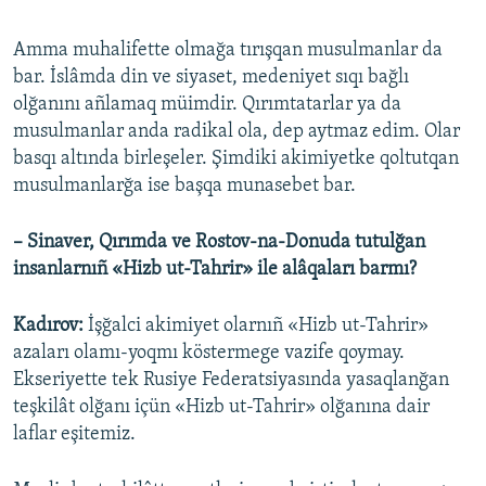
Amma muhalifette olmağa tırışqan musulmanlar da
bar. İslâmda din ve siyaset, medeniyet sıqı bağlı
olğanını añlamaq müimdir. Qırımtatarlar ya da
musulmanlar anda radikal ola, dep aytmaz edim. Olar
basqı altında birleşeler. Şimdiki akimiyetke qoltutqan
musulmanlarğa ise başqa munasebet bar.
– Sinaver, Qırımda ve Rostov-na-Donuda tutulğan
insanlarnıñ «Hizb ut-Tahrir» ile alâqaları barmı?
Kadırov:
İşğalci akimiyet olarnıñ «Hizb ut-Tahrir»
azaları olamı-yoqmı köstermege vazife qoymay.
Ekseriyette tek Rusiye Federatsiyasında yasaqlanğan
teşkilât olğanı içün «Hizb ut-Tahrir» olğanına dair
laflar eşitemiz.