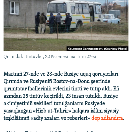
Русский
Українською
QOŞULIÑIZ!
Qırımdaki tintüvler, 2019 senesi martnıñ 27-si
RFE/RS bütün saytları
Martnıñ 27-nde ve 28-nde Rusiye uquq qoruyıcıları
Qırımda ve Rusiyeniñ Rostov-na-Donu şeerinde
qırımtatar faalleriniñ evlerini tintti ve tutıp aldı. Eñ
azından 25 tintüv keçirildi, 23 insan tutuldı. Rusiye
akimiyetiniñ vekilleri tutulğanlarnı Rusiyede
yasaqlanğan «Hizb ut-Tahrir» halqara islâm siyasiy
teşkilâtınıñ «adiy azaları ve reberleri»
dep adlandıra
.