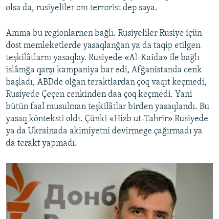
olsa da, rusiyeliler onı terrorist dep saya.
Amma bu regionlarnen bağlı. Rusiyeliler Rusiye içün
dost memleketlerde yasaqlanğan ya da taqip etilgen
teşkilâtlarnı yasaqlay. Rusiyede «Al-Kaida» ile bağlı
islâmğa qarşı kampaniya bar edi, Afğanistanda cenk
başladı, ABDde olğan teraktlardan çoq vaqıt keçmedi,
Rusiyede Çeçen cenkinden daa çoq keçmedi. Yani
bütün faal musulman teşkilâtlar birden yasaqlandı. Bu
yasaq könteksti oldı. Çünki «Hizb ut-Tahrir» Rusiyede
ya da Ukrainada akimiyetni devirmege çağırmadı ya
da terakt yapmadı.