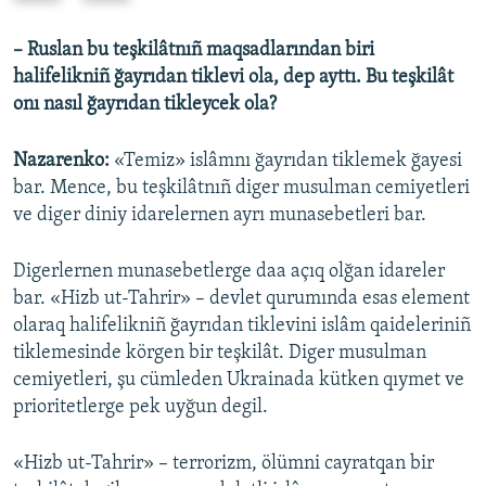
e
x
v
t
– Ruslan bu teşkilâtnıñ maqsadlarından biri
i
s
halifelikniñ ğayrıdan tiklevi ola, dep ayttı. Bu teşkilât
o
l
onı nasıl ğayrıdan tikleycek ola?
u
i
s
d
Nazarenko:
«Temiz» islâmnı ğayrıdan tiklemek ğayesi
s
e
bar. Mence, bu teşkilâtnıñ diger musulman cemiyetleri
l
ve diger diniy idarelernen ayrı munasebetleri bar.
i
d
Digerlernen munasebetlerge daa açıq olğan idareler
e
bar. «Hizb ut-Tahrir» – devlet qurumında esas element
olaraq halifelikniñ ğayrıdan tiklevini islâm qaideleriniñ
tiklemesinde körgen bir teşkilât. Diger musulman
cemiyetleri, şu cümleden Ukrainada kütken qıymet ve
prioritetlerge pek uyğun degil.
«Hizb ut-Tahrir» – terrorizm, ölümni cayratqan bir