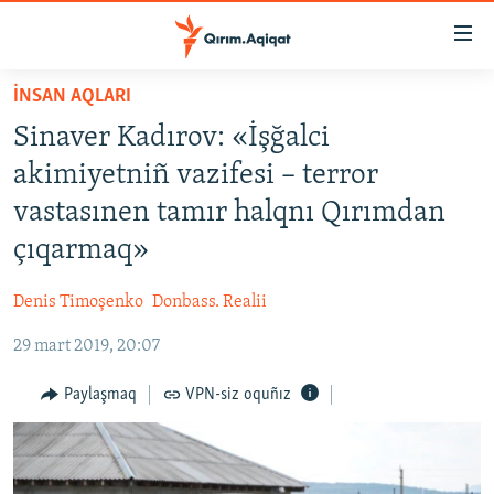
Link
açıqlığı
Esas
İNSAN AQLARI
mündericege
HABERLER
Sinaver Kadırov: «İşğalci
qaytmaq
SİYASET
Baş
akimiyetniñ vazifesi – terror
İQTİSADİYAT
navigatsiyağa
vastasınen tamır halqnı Qırımdan
qaytmaq
CEMİYET
çıqarmaq»
Qıdıruvğa
MEDENİYET
qaytmaq
Denis Timoşenko
Donbass. Realii
İNSAN AQLARI
29 mart 2019, 20:07
VİDEO
SÜRET
Paylaşmaq
VPN-siz oquñız
BLOGLAR
FİKİR