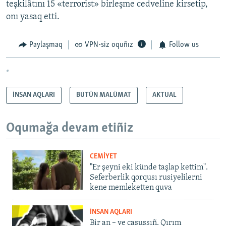
teşkilâtını 15 «terrorist» birleşme cedveline kirsetip,
onı yasaq etti.
Paylaşmaq
VPN-siz oquñız
Follow us
*
İNSAN AQLARI
BUTÜN MALÜMAT
AKTUAL
Oqumağa devam etiñiz
CEMİYET
"Er şeyni eki künde taşlap kettim".
Seferberlik qorqusı rusiyelilerni
kene memleketten quva
İNSAN AQLARI
Bir an – ve casussıñ. Qırım