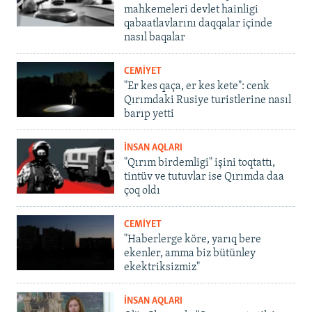
mahkemeleri devlet hainligi
qabaatlavlarını daqqalar içinde
nasıl baqalar
CEMİYET
"Er kes qaça, er kes kete": cenk
Qırımdaki Rusiye turistlerine nasıl
barıp yetti
İNSAN AQLARI
"Qırım birdemligi" işini toqtattı,
tintüv ve tutuvlar ise Qırımda daa
çoq oldı
CEMİYET
"Haberlerge köre, yarıq bere
ekenler, amma biz bütünley
ekektriksizmiz"
İNSAN AQLARI