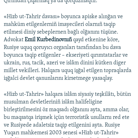
Qırımdan çıqarmaq ya da qorquzmaqtır.
«Hizb ut-Tahrir davası» boyunca apiske alınğan ve
mahküm etilgenlerniñ imayecileri olarnıñ taqip
etilmesi diniy sebeplernen bağlı olğanını tüşüne.
Advokat
Emil Kurbedinovnıñ
qayd etkenine köre,
Rusiye uquq qoruyıcı organları tarafından bu dava
boyunca taqip etilgenler – ekseriyeti qırımtatarlar ve
ukrain, rus, tacik, azeri ve islâm dinini kütken diger
millet vekilleri. Halqara uquq işğal etilgen topraqlarda
işğalci devlet qanunlarını kirsetmege yasaqlay.
«Hizb ut-Tahrir» halqara islâm siyasiy teşkilâtı, bütün
musulman devletleriniñ islâm halifeligine
birleştirilmesini öz maqsadı olğanını ayta, amma olar,
bu maqsatqa irişmek içün terroristik usullarnı red ete
ve Rusiyede adaletsiz taqip etilgenini ayta. Rusiye
Yuqarı mahkemesi 2003 senesi «Hizb ut-Tahrir»