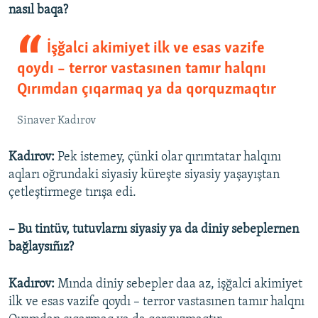
nasıl baqa?
İşğalci akimiyet ilk ve esas vazife
qoydı – terror vastasınen tamır halqnı
Qırımdan çıqarmaq ya da qorquzmaqtır
Sinaver Kadırov
Kadırov:
Pek istemey, çünki olar qırımtatar halqını
aqları oğrundaki siyasiy küreşte siyasiy yaşayıştan
çetleştirmege tırışa edi.
– Bu tintüv, tutuvlarnı siyasiy ya da diniy sebeplernen
bağlaysıñız?
Kadırov:
Mında diniy sebepler daa az, işğalci akimiyet
ilk ve esas vazife qoydı – terror vastasınen tamır halqnı