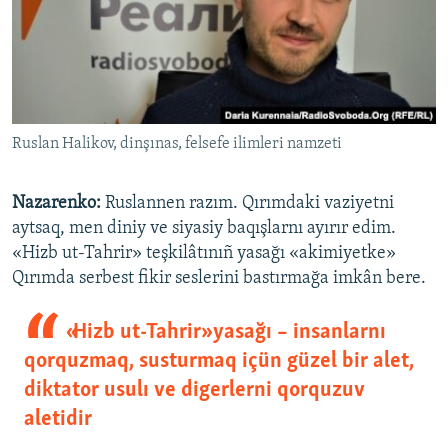
Ruslan Halikov, dinşınas, felsefe ilimleri namzeti
Nazarenko:
Ruslannen razım. Qırımdaki vaziyetni
aytsaq, men diniy ve siyasiy baqışlarnı ayırır edim.
«Hizb ut-Tahrir» teşkilâtınıñ yasağı «akimiyetke»
Qırımda serbest fikir seslerini bastırmağa imkân bere.
«Hizb ut-Tahrir» yasağı – insanlarnı
qorquzmaq, susturmaq içün güzel bir alet,
diktator usulı ve digerlerni qorquzuv
aletidir