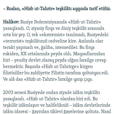
– Ruslan, «Hizb ut-Tahrir» teşkilâtı aqqında tarif etiñiz.
Halikov:
Rusiye Federatsiyasında «Hizb ut-Tahrir»
yasaqlandı. O, siyasiy firqa ve diniy teşkilât arasında
orta bir şey. O, tek «ekstremist» tanılmadı, Rusiyedeki
«terrorist» teşkilâtınıñ cedveline kire. Asılında olar
terakt yapmadı ve, ğaliba, istemediler. Bu firqa
eskiden, XX ortalarında peyda oldı. Maqsadlarından
biri – yeudiy devlet olaraq peyda olğan İsrailge cevap
bermektir. Başında «Hizb ut-Tahrirge» kirgen
filistinliler bu zıddiyette Filistin tarafına qoltutqan edi.
Ve alâ daa «Hizb ut-Tahrir» İsrailge qarşı çıqa.
2003 senesi Rusiyede ondan ziyade islâm teşkilâtı
yasaqlandı. «Hizb ut-Tahrir» olardan biri edi. Bu
teşkilât islâmlaşuv ve halifelikniñ – islâm devletlerinde
islâm idaresi – ğayrıdan tiklevi ğayelerine qoltuta. Nasıl