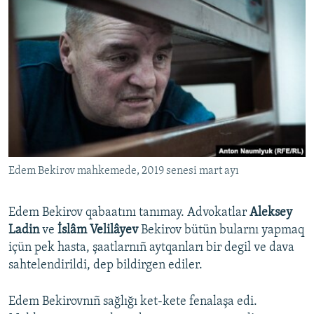
Edem Bekirov mahkemede, 2019 senesi mart ayı
Edem Bekirov qabaatını tanımay. Advokatlar
Aleksey
Ladin
ve
İslâm Velilâyev
Bekirov bütün bularnı yapmaq
içün pek hasta, şaatlarnıñ aytqanları bir degil ve dava
sahtelendirildi, dep bildirgen ediler.
Edem Bekirovnıñ sağlığı ket-kete fenalaşa edi.