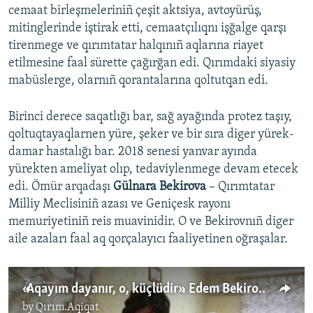
cemaat birleşmeleriniñ çeşit aktsiya, avtoyürüş,
mitinglerinde iştirak etti, cemaatçılıqnı işğalge qarşı
tirenmege ve qırımtatar halqınıñ aqlarına riayet
etilmesine faal sürette çağırğan edi. Qırımdaki siyasiy
mabüslerge, olarnıñ qorantalarına qoltutqan edi.
Birinci derece saqatlığı bar, sağ ayağında protez taşıy,
qoltuqtayaqlarnen yüre, şeker ve bir sıra diger yürek-
damar hastalığı bar. 2018 senesi yanvar ayında
yürekten ameliyat olıp, tedaviylenmege devam etecek
edi. Ömür arqadaşı
Gülnara Bekirova
– Qırımtatar
Milliy Meclisiniñ azası ve Geniçesk rayonı
memuriyetiniñ reis muavinidir. O ve Bekirovnıñ diger
aile azaları faal aq qorçalayıcı faaliyetinen oğraşalar.
«Aqayım dayanır, o, küçlüdir». Edem Bekirovnıñ ömür arqadaşı onıñ apiske alınması aqqında (video)
by
Qırım.Aqiqat