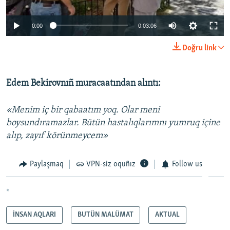
0:00
0:03:06
Doğru link
Edem Bekirovnıñ muracaatından alıntı:
«Menim iç bir qabaatım yoq. Olar meni
boysundıramazlar. Bütün hastalıqlarımnı yumruq içine
alıp, zayıf körünmeycem»
Paylaşmaq
VPN-siz oquñız
Follow us
*
İNSAN AQLARI
BUTÜN MALÜMAT
AKTUAL