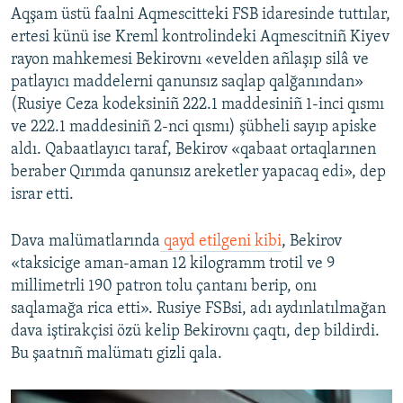
Aqşam üstü faalni Aqmescitteki FSB idaresinde tuttılar,
ertesi künü ise Kreml kontrolindeki Aqmescitniñ Kiyev
rayon mahkemesi Bekirovnı «evelden añlaşıp silâ ve
patlayıcı maddelerni qanunsız saqlap qalğanından»
(Rusiye Ceza kodeksiniñ 222.1 maddesiniñ 1-inci qısmı
ve 222.1 maddesiniñ 2-nci qısmı) şübheli sayıp apiske
aldı. Qabaatlayıcı taraf, Bekirov «qabaat ortaqlarınen
beraber Qırımda qanunsız areketler yapacaq edi», dep
israr etti.
Dava malümatlarında
qayd etilgeni kibi
, Bekirov
«taksicige aman-aman 12 kilogramm trotil ve 9
millimetrli 190 patron tolu çantanı berip, onı
saqlamağa rica etti». Rusiye FSBsi, adı aydınlatılmağan
dava iştirakçisi özü kelip Bekirovnı çaqtı, dep bildirdi.
Bu şaatnıñ malümatı gizli qala.