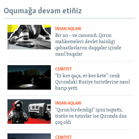
Oqumağa devam etiñiz
İNSAN AQLARI
Bir an – ve casussıñ. Qırım
mahkemeleri devlet hainligi
qabaatlavlarını daqqalar içinde
nasıl baqalar
CEMİYET
"Er kes qaça, er kes kete": cenk
Qırımdaki Rusiye turistlerine nasıl
barıp yetti
İNSAN AQLARI
"Qırım birdemligi" işini toqtattı,
tintüv ve tutuvlar ise Qırımda daa
çoq oldı
CEMİYET