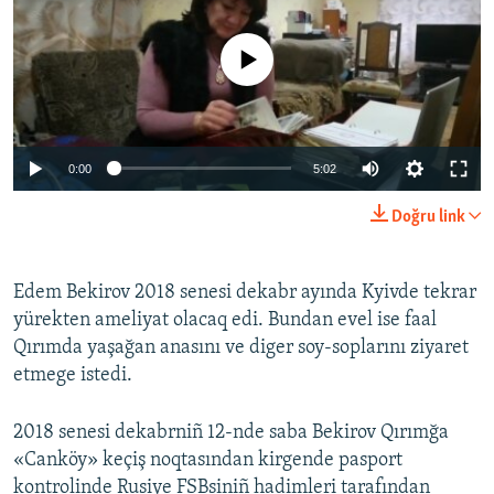
No media source currently available
0:00
5:02
Doğru link
Edem Bekirov 2018 senesi dekabr ayında Kyivde tekrar
yürekten ameliyat olacaq edi. Bundan evel ise faal
Qırımda yaşağan anasını ve diger soy-soplarını ziyaret
etmege istedi.
2018 senesi dekabrniñ 12-nde saba Bekirov Qırımğa
«Canköy» keçiş noqtasından kirgende pasport
kontrolinde Rusiye FSBsiniñ hadimleri tarafından