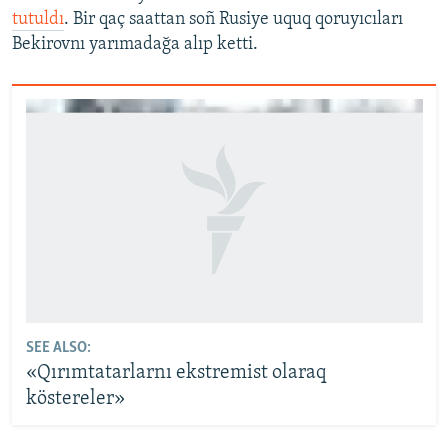
tutuldı
. Bir qaç saattan soñ Rusiye uquq qoruyıcıları
Bekirovnı yarımadağa alıp ketti.
SEE ALSO:
«Qırımtatarlarnı ekstremist olaraq
köstereler»