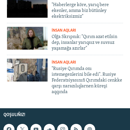
"Haberlerge köre, yarıq bere
ekenler, amma biz bütünley
ekektriksizmiz"
İNSAN AQLARI
Olğa Skrıpnık: "Qırım azat etilsin
dep, insanlar yarıqsız ve suvsuz
yaşamağa azırlar"
İNSAN AQLARI
"Rusiye Qırımda onı
istemegenlerini bile edi". Rusiye
Federatsiyasınıñ Qırımdaki cenkke
qarşı narazılıqlarnen küreşi
aqqında
QOŞULIÑIZ!