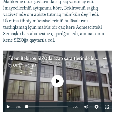
Mahkeme oturışuvlarında sıq-sıq yaramay edi.
İmayecileriniñ aytqanına köre, Bekirovnıñ sağlıq
vaziyetinde onı apiste tutmaq mümkün degil edi.
Ukraina tibbiy müessiseleriniñ hulâsalarını
tasdıqlamaq içün mabüs bir qaç kere Aqmescitteki
Semaşko hastahanesine çıqarılğan edi, amma soñra
kene SİZOğa qaytarıla edi.
Edem Bekirov SİZOda azap şaraitlerinde buluna – advokat (video)
by
Qırım.Aqiqat
No media source currently available
0:00
2:29