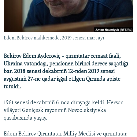
Русский
Українською
QOŞULIÑIZ!
Edem Bekirov mahkemede, 2019 senesi mart ayı
Bekirov Edem Ayderoviç – qırımtatar cemaat faali,
Ukraina vatandaşı, pensioner, birinci derece saqatlığı
RFE/RS bütün saytları
bar. 2018 senesi dekabrniñ 12-nden 2019 senesi
avgustnıñ 27-ne qadar işğal etilgen Qırımda apiste
tutuldı.
1961 senesi dekabrniñ 6-nda dünyağa keldi. Herson
vilâyeti Geniçesk rayonınıñ Novooleksiyıvka
qasabasında yaşay.
Edem Bekirov Qırımtatar Milliy Meclisi ve qırımtatar