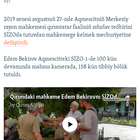
ayı
2019 senesi avgustnıñ 27-nde Aqmescitniñ Merkeziy
rayon mahkemesi qırımtatar faaliniñ sıñırlav tedbirini
SİZOda tutuvdan mahkemege kelmek mecburiyetine
deñiştirdi
.
Edem Bekirov Aqmescitteki SİZO-1-de 100 kün
devamında mahsus kamerada, 158 kün tibbiy bölük
tutuldı.
Qırımdaki mahkeme Edem Bekirovnı SİZOdan çıqardı (video)
by
Qırım.Aqiqat
No media source currently available