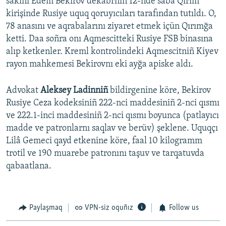
sakini Edem Bekirov dekabrniñ 12-nde saba Qırım
kirişinde Rusiye uquq qoruyıcıları tarafından tutıldı. O,
78 anasını ve aqrabalarını ziyaret etmek içün Qırımğa
ketti. Daa soñra onı Aqmescitteki Rusiye FSB binasına
alıp ketkenler. Kreml kontrolindeki Aqmescitniñ Kiyev
rayon mahkemesi Bekirovnı eki ayğa apiske aldı.
Advokat
Aleksey Ladinniñ
bildirgenine köre, Bekirov
Rusiye Ceza kodeksiniñ 222-nci maddesiniñ 2-nci qısmı
ve 222.1-inci maddesiniñ 2-nci qısmı boyunca (patlayıcı
madde ve patronlarnı saqlav ve berüv) şeklene. Uquqçı
Lilâ Gemeci qayd etkenine köre, faal 10 kilogramm
trotil ve 190 muarebe patronını taşuv ve tarqatuvda
qabaatlana.
Paylaşmaq
VPN-siz oquñız
Follow us