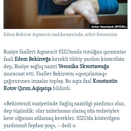
Русский
Українською
Edem Bekirov Aqmescit mahkemesinde, arhiv fotoresimi
QOŞULIÑIZ!
Rusiye faalleri Aqmescit SİZOsında tutulğan qırımtatar
faali
Edem Bekirovğa
kerekli tibbiy yardım kösterilsin
RFE/RS bütün saytları
dep, Rusiye sağlıq naziri
Veronika Skvortsovağa
muracaat etti. Faaller Bekirovnı «qorçalamaq»
çağıruvınen imzalar toplay. Bu aqta faal
Konstantin
Kotov Qırım.Aqiqatqa
bildirdi.
«Bekirovnıñ vaziyetinde Sağlıq nazirligi yardımcı olur,
dep tüşündik: olar mütehassıs olaraq oña tedaviylev
kere olğanını añlamaq kerekler. SİZOda kösterilgen
yardımnıñ faydası yoq», – dedi o.