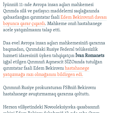
İyünniñ 11-nde Avropa insan aqları mahkemesi
Qırımda silâ ve patlayıcı maddelerni saqlağanında
qabaatlanğan qırımtatar faali
Edem Bekirovnıñ davası
boyunca qarar çıqardı
. Mahkeme onıñ hastahanege
acele yatqızılmasını talap etti.
Daa evel Avropa insan aqları mahkemesiniñ qararına
baqmadan, Qırımdaki Rusiye Federal telükesizlik
hızmeti idaresiniñ üyken tahqiqatçısı
İvan Romanets
işğal etilgen Qırımnıñ Aqmescit SİZOsında tutulğan
qırımtatar faali Edem Bekirovnı
hastahanege
yatqızmağa razı olmağanını bildirgen edi.
Qırımnıñ Rusiye prokuraturası FSBniñ Bekirovnı
hastahanege avuştırmamaq qararına qoltuttı.
Herson vilâyetindeki Novooleksiyıvka qasabasınıñ