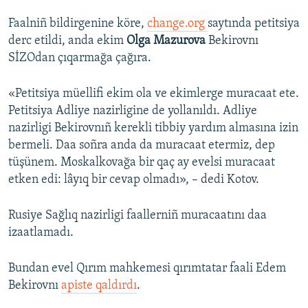
Faalniñ bildirgenine köre,
change.org
saytında petitsiya
derc etildi, anda ekim
Olga Mazurova
Bekirovnı
SİZOdan çıqarmağa çağıra.
«Petitsiya müellifi ekim ola ve ekimlerge muracaat ete.
Petitsiya Adliye nazirligine de yollanıldı. Adliye
nazirligi Bekirovnıñ kerekli tibbiy yardım almasına izin
bermeli. Daa soñra anda da muracaat etermiz, dep
tüşünem. Moskalkovağa bir qaç ay evelsi muracaat
etken edi: lâyıq bir cevap olmadı», – dedi Kotov.
Rusiye Sağlıq nazirligi faallerniñ muracaatını daa
izaatlamadı.
Bundan evel Qırım mahkemesi qırımtatar faali Edem
Bekirovnı
apiste qaldırdı
.