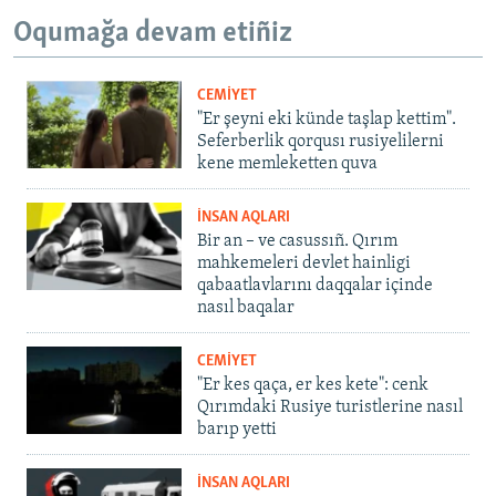
Oqumağa devam etiñiz
CEMİYET
"Er şeyni eki künde taşlap kettim".
Seferberlik qorqusı rusiyelilerni
kene memleketten quva
İNSAN AQLARI
Bir an – ve casussıñ. Qırım
mahkemeleri devlet hainligi
qabaatlavlarını daqqalar içinde
nasıl baqalar
CEMİYET
"Er kes qaça, er kes kete": cenk
Qırımdaki Rusiye turistlerine nasıl
barıp yetti
İNSAN AQLARI