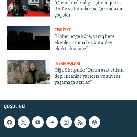
"Qırım birdemligi" işini toqtattı,
tintüv ve tutuvlar ise Qırımda daa
çoq oldı
CEMİYET
"Haberlerge köre, yarıq bere
ekenler, amma biz bütünley
ekektriksizmiz"
İNSAN AQLARI
Olğa Skrıpnık: "Qırım azat etilsin
dep, insanlar yarıqsız ve suvsuz
yaşamağa azırlar"
QOŞULIÑIZ!