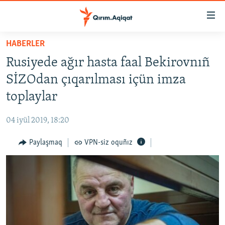
Link
açıqlığı
Esas
HABERLER
mündericege
HABERLER
Rusiyede ağır hasta faal Bekirovnıñ
qaytmaq
SİYASET
Baş
SİZOdan çıqarılması içün imza
İQTİSADİYAT
navigatsiyağa
toplaylar
qaytmaq
CEMİYET
Qıdıruvğa
04 iyül 2019, 18:20
MEDENİYET
qaytmaq
Paylaşmaq
VPN-siz oquñız
İNSAN AQLARI
VİDEO
SÜRET
BLOGLAR
FİKİR