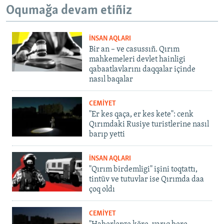
Oqumağa devam etiñiz
İNSAN AQLARI
Bir an – ve casussıñ. Qırım
mahkemeleri devlet hainligi
qabaatlavlarını daqqalar içinde
nasıl baqalar
CEMİYET
"Er kes qaça, er kes kete": cenk
Qırımdaki Rusiye turistlerine nasıl
barıp yetti
İNSAN AQLARI
"Qırım birdemligi" işini toqtattı,
tintüv ve tutuvlar ise Qırımda daa
çoq oldı
CEMİYET