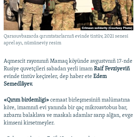
Русский
Українською
Qarasuvbazarda qırımtatarlarnıñ evinde tintüv, 2021 senesi
QOŞULIÑIZ!
aprel ayı, nümüneviy resim
Aqmescit rayonınıñ Mamaq köyünde avgustvnıñ 17-nde
RFE/RS bütün saytları
Rusiye quvetçileri sabadan yerli imam
Raif Fevziyeviñ
evinde tintüv keçireler, dep haber ete
Edem
Semedlâyev. ​
«Qırım birdemligi»
cemaat birleşmesiniñ malümatına
köre, imamnıñ evi yanında bir qaç mikroavtobus bar,
azbarnı balaklava ve maskalı adamlar sarıp alğan, evge
kimseni kirsetmeyler.