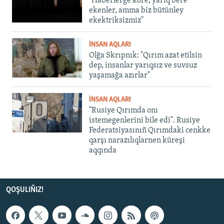
"Haberlerge köre, yarıq bere
ekenler, amma biz bütünley
ekektriksizmiz"
İNSAN AQLARI
Olğa Skrıpnık: "Qırım azat etilsin
dep, insanlar yarıqsız ve suvsuz
yaşamağa azırlar"
İNSAN AQLARI
"Rusiye Qırımda onı
istemegenlerini bile edi". Rusiye
Federatsiyasınıñ Qırımdaki cenkke
qarşı narazılıqlarnen küreşi
aqqında
QOŞULIÑIZ!