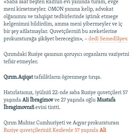
«Saba saat beşten Raifniñ evi yanında turam, evge
meni kirsetmeyler. OMON yanına kelip, advokat
olğanımnı ve tahqiqat tedbirlerinde iştirak etmege
kelgenimni bildirdim, amma meni yibermeyler ve iç
bir şey añlatmaylar. Quvetçilerniñ bu areketlerine
prokuraturağa şikâyet berecegim», –
dedi Semedlâyev.
Qırımdaki Rusiye qanınun qoruyıcı organlarnı vaziyetni
tefsir etmeyler.
Qırım.Aqiqat
tafsilâtlarnı ögrenmege tırışa.
Hatırlatamız, iyülniñ 22-nde saba Rusiye quvetçileri 57
yaşında
Ali İbragimov
ve 27 yaşında oğlu
Mustafa
İbragimovnıñ
evini tintti.
Qırım Muhtar Cumhuriyeti ve Aqyar prokuraturası
Rusiye quvetçileriniñ Kezlevde 57 yaşında
Ali