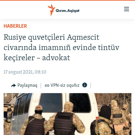
Link
açıqlığı
Esas
HABERLER
mündericege
HABERLER
Rusiye quvetçileri Aqmescit
qaytmaq
SİYASET
Baş
civarında imamnıñ evinde tintüv
İQTİSADİYAT
navigatsiyağa
keçireler – advokat
qaytmaq
CEMİYET
Qıdıruvğa
17 avgust 2021, 08:10
MEDENİYET
qaytmaq
Paylaşmaq
VPN-siz oquñız
İNSAN AQLARI
VİDEO
SÜRET
BLOGLAR
FİKİR