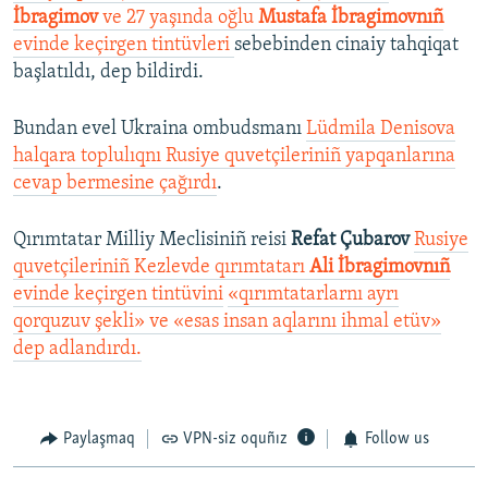
İbragimov
ve 27 yaşında oğlu
Mustafa İbragimovnıñ
evinde keçirgen tintüvleri
sebebinden cinaiy tahqiqat
başlatıldı, dep bildirdi.
Bundan evel Ukraina ombudsmanı
Lüdmila Denisova
halqara toplulıqnı Rusiye quvetçileriniñ yapqanlarına
cevap bermesine çağırdı
.
Qırımtatar Milliy Meclisiniñ reisi
Refat Çubarov
Rusiye
quvetçileriniñ Kezlevde qırımtatarı
Ali İbragimovnıñ
evinde keçirgen tintüvini
«qırımtatarlarnı ayrı
qorquzuv şekli» ve «esas insan aqlarını ihmal etüv»
dep adlandırdı.
Paylaşmaq
VPN-siz oquñız
Follow us