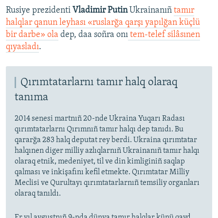
Rusiye prezidenti
Vladimir Putin
Ukrainanıñ
tamır
halqlar qanun leyhası «ruslarğa qarşı yapılğan küçlü
bir darbe» ola
dep, daa soñra onı
tem-telef silâsınen
qıyasladı
.
Qırımtatarlarnı tamır halq olaraq
tanıma
2014 senesi martnıñ 20-nde Ukraina Yuqarı Radası
qırımtatarlarnı Qırımnıñ tamır halqı dep tanıdı. Bu
qararğa 283 halq deputat rey berdi. Ukraina qırımtatar
halqınen diger milliy azlıqlarnıñ Ukrainanıñ tamır halqı
olaraq etnik, medeniyet, til ve din kimliginiñ saqlap
qalması ve inkişafını kefil etmekte. Qırımtatar Milliy
Meclisi ve Qurultayı qırımtatarlarnıñ temsiliy organları
olaraq tanıldı.
Er yıl avgustnıñ 9-nda dünya tamır halqlar künü qayd