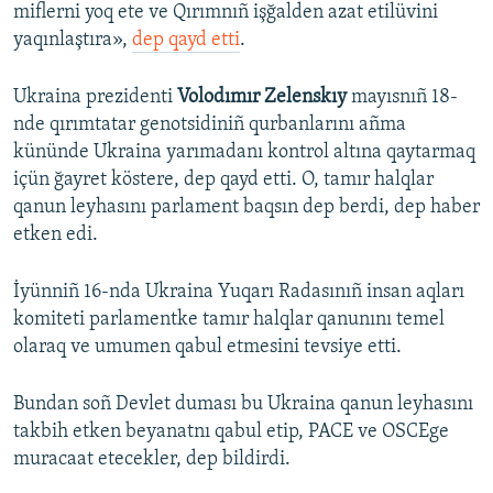
miflerni yoq ete ve Qırımnıñ işğalden azat etilüvini
yaqınlaştıra»,
dep qayd etti
.
Ukraina prezidenti
Volodımır Zelenskıy
mayısnıñ 18-
nde qırımtatar genotsidiniñ qurbanlarını añma
kününde Ukraina yarımadanı kontrol altına qaytarmaq
içün ğayret köstere, dep qayd etti. O, tamır halqlar
qanun leyhasını parlament baqsın dep berdi, dep haber
etken edi.
İyünniñ 16-nda Ukraina Yuqarı Radasınıñ insan aqları
komiteti parlamentke tamır halqlar qanunını temel
olaraq ve umumen qabul etmesini tevsiye etti.
Bundan soñ Devlet duması bu Ukraina qanun leyhasını
takbih etken beyanatnı qabul etip, PACE ve OSCEge
muracaat etecekler, dep bildirdi.