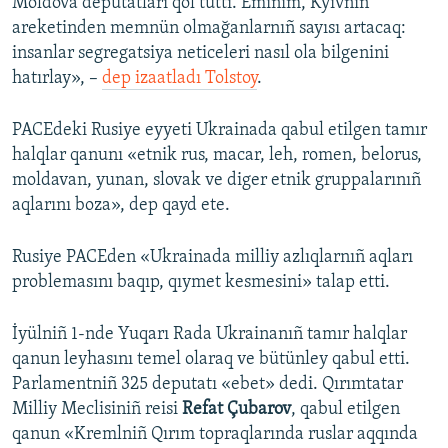
Moldova deputatları qol tuttı. Eminim, Kyivniñ
areketinden memnün olmağanlarnıñ sayısı artacaq:
insanlar segregatsiya neticeleri nasıl ola bilgenini
hatırlay», –
dep izaatladı Tolstoy
.
PACEdeki Rusiye eyyeti Ukrainada qabul etilgen tamır
halqlar qanunı «etnik rus, macar, leh, romen, belorus,
moldavan, yunan, slovak ve diger etnik gruppalarınıñ
aqlarını boza», dep qayd ete.
Rusiye PACEden «Ukrainada milliy azlıqlarnıñ aqları
problemasını baqıp, qıymet kesmesini» talap etti.
İyülniñ 1-nde Yuqarı Rada Ukrainanıñ tamır halqlar
qanun leyhasını temel olaraq ve bütünley qabul etti.
Parlamentniñ 325 deputatı «ebet» dedi. Qırımtatar
Milliy Meclisiniñ reisi
Refat Çubarov
, qabul etilgen
qanun «Kremlniñ Qırım topraqlarında ruslar aqqında