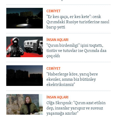
CEMİYET
"Er kes qaça, er kes kete": cenk
Qırımdaki Rusiye turistlerine nasıl
barıp yetti
İNSAN AQLARI
"Qırım birdemligi" işini toqtattı,
tintüv ve tutuvlar ise Qırımda daa
çoq oldı
CEMİYET
"Haberlerge köre, yarıq bere
ekenler, amma biz bütünley
ekektriksizmiz"
İNSAN AQLARI
Olğa Skrıpnık: "Qırım azat etilsin
dep, insanlar yarıqsız ve suvsuz
yaşamağa azırlar"