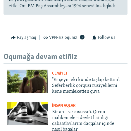
etile. Onı BM Baş Assambleyası 1994 senesi tasdıqladı.
Paylaşmaq
VPN-siz oquñız
Follow us
Oqumağa devam etiñiz
CEMİYET
"Er şeyni eki künde taşlap kettim".
Seferberlik qorqusı rusiyelilerni
kene memleketten quva
İNSAN AQLARI
Bir an – ve casussıñ. Qırım
mahkemeleri devlet hainligi
qabaatlavlarını daqqalar içinde
nasıl baqalar