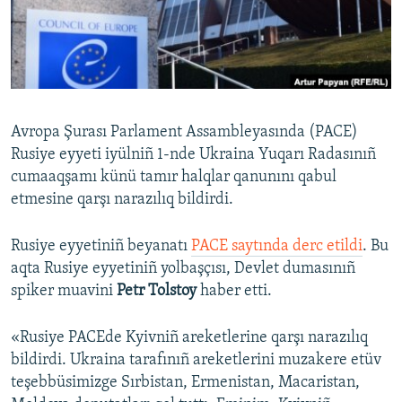
Русский
Українською
QOŞULIÑIZ!
Avropa Şurası Parlament Assambleyasında (PACE)
Rusiye eyyeti iyülniñ 1-nde Ukraina Yuqarı Radasınıñ
cumaaqşamı künü tamır halqlar qanunını qabul
RFE/RS bütün saytları
etmesine qarşı narazılıq bildirdi.
Rusiye eyyetiniñ beyanatı
PACE saytında derc etildi
. Bu
aqta Rusiye eyyetiniñ yolbaşçısı, Devlet dumasınıñ
spiker muavini
Petr Tolstoy
haber etti.
«Rusiye PACEde Kyivniñ areketlerine qarşı narazılıq
bildirdi. Ukraina tarafınıñ areketlerini muzakere etüv
teşebbüsimizge Sırbistan, Ermenistan, Macaristan,