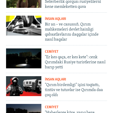
Seferberlik qorqusı rusiyelilerni
kene memleketten quva
İNSAN AQLARI
Bir an – ve casussıñ. Qırım
mahkemeleri devlet hainligi
qabaatlavlarını daqqalar içinde
nasıl baqalar
CEMİYET
"Er kes qaça, er kes kete": cenk
Qırımdaki Rusiye turistlerine nasıl
barıp yetti
İNSAN AQLARI
"Qırım birdemligi" işini toqtattı,
tintüv ve tutuvlar ise Qırımda daa
çoq oldı
CEMİYET
"Haberlerge köre, yarıq bere