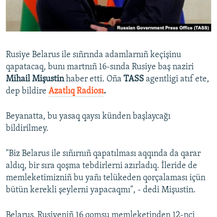
Русский
Українською
Rusiye Belarus ile sıñrında adamlarnıñ keçişinu
QOŞULIÑIZ!
qapatacaq, bunı martnıñ 16-sında Rusiye baş naziri
Mihail Mişustin
haber etti. Oña
TASS
agentligi atıf ete,
dep bildire
Azatlıq Radiosı
.
RFE/RS bütün saytları
Beyanatta, bu yasaq qaysı künden başlaycağı
bildirilmey.
"Biz Belarus ile sıñırnıñ qapatılması aqqında da qarar
aldıq, bir sıra qoşma tebdirlerni azırladıq. İleride de
memleketimizniñ bu yañı telükeden qorçalaması içün
bütün kerekli şeylerni yapacaqmı", - dedi Mişustin.
Belarus, Rusiyeniñ 16 qomşu memleketinden 12-nci