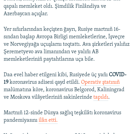
qapalı memleket oldı. Şimdilik Finlândiya ve
Azerbaycan açıqlar.
Yer sıñırlarından keçişten ğayrı, Rusiye martnıñ 16-
sından başlap Avropa Birligi memleketlerine, İşveçre
ve Norvegiyağa uçuşlarnı toqtattı. Ava şirketleri yalıñız
Şeremetyevo ava limanından ve yalıñı AB
memleketleriniñ paytahtlarına uça bile.
Daa evel haber etilgeni kibi, Rusiyede üç yañı
COVID-
19
koronavirus adisesi qayd etildi.
Operativ ştatınıñ
malümatına köre, koronavirus Belgorod, Kaliningrad
ve Moskova vilâyetleriniñ sakinlerinde
tapıldı
.
Martnıñ 12-sinde Dünya sağlıq teşkilâtı koronavirus
pandemiyasını
ilân etti.