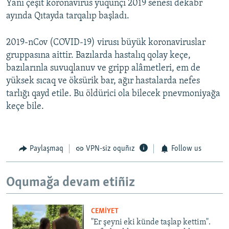
Yañı çeşit koronavirus yuqunçı 2019 senesi dekabr
ayında Qıtayda tarqalıp başladı.
2019-nCov (COVID-19) virusı büyük koronaviruslar
gruppasına aittir. Bazılarda hastalıq qolay keçe,
bazılarınla suvuqlanuv ve gripp alâmetleri, em de
yüksek sıcaq ve öksürik bar, ağır hastalarda nefes
tarlığı qayd etile. Bu öldürici ola bilecek pnevmoniyağa
keçe bile.
Paylaşmaq
VPN-siz oquñız
Follow us
Oqumağa devam etiñiz
CEMİYET
"Er şeyni eki künde taşlap kettim".