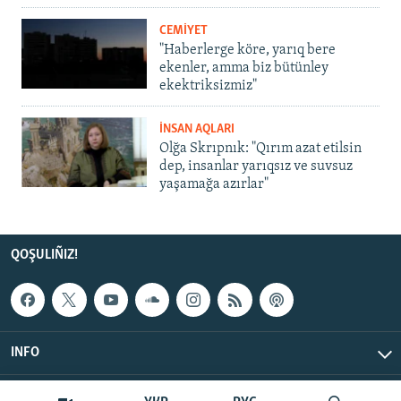
CEMİYET
"Haberlerge köre, yarıq bere
ekenler, amma biz bütünley
ekektriksizmiz"
İNSAN AQLARI
Olğa Skrıpnık: "Qırım azat etilsin
dep, insanlar yarıqsız ve suvsuz
yaşamağa azırlar"
QOŞULIÑIZ!
INFO
© Qırım.Aqiqat, 2026 | All Rights Reserved.