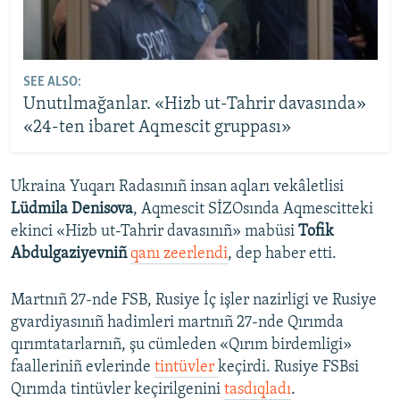
SEE ALSO:
Unutılmağanlar. «Hizb ut-Tahrir davasında»
«24-ten ibaret Aqmescit gruppası»
Ukraina Yuqarı Radasınıñ insan aqları vekâletlisi
Lüdmila Denisova
, Aqmescit SİZOsında Aqmescitteki
ekinci «Hizb ut-Tahrir davasınıñ» mabüsi
Tofik
Abdulgaziyevniñ
qanı zeerlendi
, dep haber etti.
Martnıñ 27-nde FSB, Rusiye İç işler nazirligi ve Rusiye
gvardiyasınıñ hadimleri martnıñ 27-nde Qırımda
qırımtatarlarnıñ, şu cümleden «Qırım birdemligi»
faalleriniñ evlerinde
tintüvler
keçirdi. Rusiye FSBsi
Qırımda tintüvler keçirilgenini
tasdıqladı
.