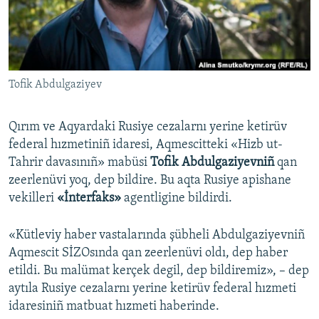
Русский
Українською
Tofik Abdulgaziyev
QOŞULIÑIZ!
Qırım ve Aqyardaki Rusiye cezalarnı yerine ketirüv
federal hızmetiniñ idaresi, Aqmescitteki «Hizb ut-
RFE/RS bütün saytları
Tahrir davasınıñ» mabüsi
Tofik Abdulgaziyevniñ
qan
zeerlenüvi yoq, dep bildire. Bu aqta Rusiye apishane
vekilleri
«İnterfaks»
agentligine bildirdi.
«Kütleviy haber vastalarında şübheli Abdulgaziyevniñ
Aqmescit SİZOsında qan zeerlenüvi oldı, dep haber
etildi. Bu malümat kerçek degil, dep bildiremiz», – dep
aytıla Rusiye cezalarnı yerine ketirüv federal hızmeti
idaresiniñ matbuat hızmeti haberinde.