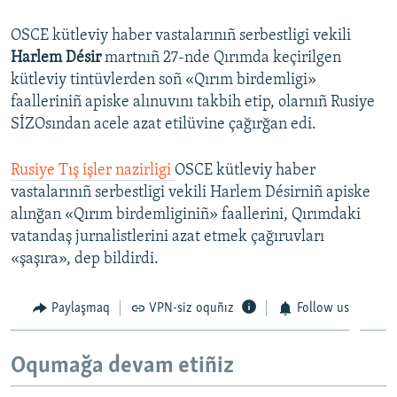
OSCE kütleviy haber vastalarınıñ serbestligi vekili
Harlem Désir
martnıñ 27-nde Qırımda keçirilgen
kütleviy tintüvlerden soñ «Qırım birdemligi»
faalleriniñ apiske alınuvını takbih etip, olarnıñ Rusiye
SİZOsından acele azat etilüvine çağırğan edi.
Rusiye Tış işler nazirligi
OSCE kütleviy haber
vastalarınıñ serbestligi vekili Harlem Désirniñ apiske
alınğan «Qırım birdemliginiñ» faallerini, Qırımdaki
vatandaş jurnalistlerini azat etmek çağıruvları
«şaşıra», dep bildirdi.
Paylaşmaq
VPN-siz oquñız
Follow us
Oqumağa devam etiñiz