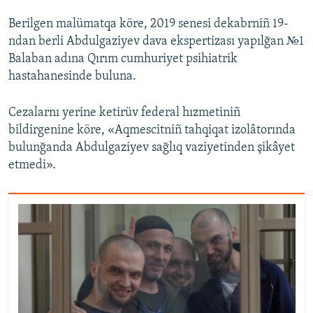
Berilgen malümatqa köre, 2019 senesi dekabrniñ 19-
ndan berli Abdulgaziyev dava ekspertizası yapılğan №1
Balaban adına Qırım cumhuriyet psihiatrik
hastahanesinde buluna.
Cezalarnı yerine ketirüv federal hızmetiniñ
bildirgenine köre, «Aqmescitniñ tahqiqat izolâtorında
bulunğanda Abdulgaziyev sağlıq vaziyetinden şikâyet
etmedi».