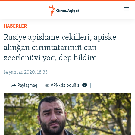
Link
açıqlığı
Esas
HABERLER
mündericege
HABERLER
Rusiye apishane vekilleri, apiske
qaytmaq
SİYASET
Baş
alınğan qırımtatarınıñ qan
İQTİSADİYAT
navigatsiyağa
zeerlenüvi yoq, dep bildire
qaytmaq
CEMİYET
Qıdıruvğa
14 yanvar 2020, 18:33
MEDENİYET
qaytmaq
Paylaşmaq
VPN-siz oquñız
İNSAN AQLARI
VİDEO
SÜRET
BLOGLAR
FİKİR