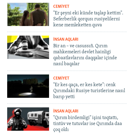
CEMİYET
"Er şeyni eki künde taşlap kettim".
Seferberlik qorqusı rusiyelilerni
kene memleketten quva
İNSAN AQLARI
Bir an – ve casussıñ. Qırım
mahkemeleri devlet hainligi
qabaatlavlarını daqqalar içinde
nasıl baqalar
CEMİYET
"Er kes qaça, er kes kete": cenk
Qırımdaki Rusiye turistlerine nasıl
barıp yetti
İNSAN AQLARI
"Qırım birdemligi" işini toqtattı,
tintüv ve tutuvlar ise Qırımda daa
çoq oldı