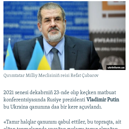
Qırımtatar Milliy Meclisiniñ reisi Refat Çubarov
2021 senesi dekabrniñ 23-nde olıp keçken matbuat
konferentsiyasında Rusiye prezidenti
Vladimir Putin
bu Ukraina qanunına daa bir kere açuvlandı.
«Tamır halqlar qanunını qabul ettiler, bu topraqta, ait