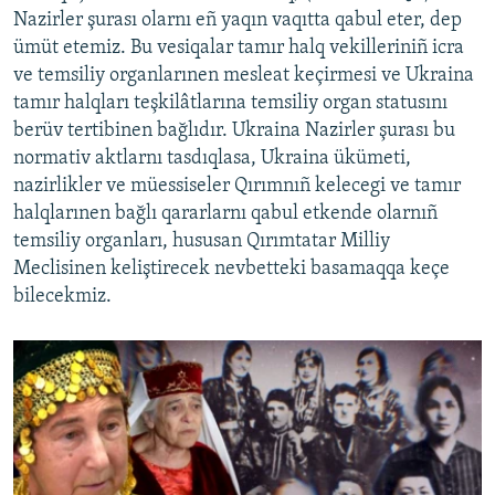
Nazirler şurası olarnı eñ yaqın vaqıtta qabul eter, dep
ümüt etemiz. Bu vesiqalar tamır halq vekilleriniñ icra
ve temsiliy organlarınen mesleat keçirmesi ve Ukraina
tamır halqları teşkilâtlarına temsiliy organ statusını
berüv tertibinen bağlıdır. Ukraina Nazirler şurası bu
normativ aktlarnı tasdıqlasa, Ukraina ükümeti,
nazirlikler ve müessiseler Qırımnıñ kelecegi ve tamır
halqlarınen bağlı qararlarnı qabul etkende olarnıñ
temsiliy organları, hususan Qırımtatar Milliy
Meclisinen keliştirecek nevbetteki basamaqqa keçe
bilecekmiz.