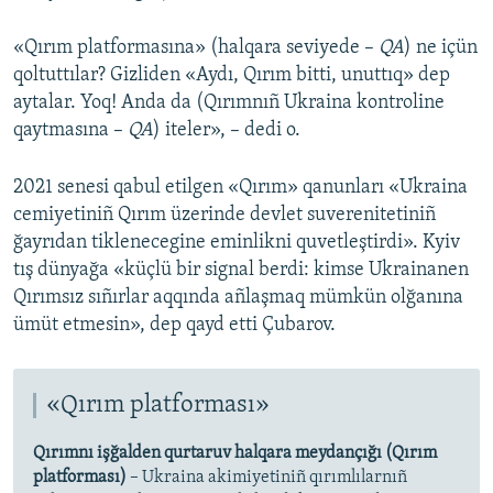
«Qırım platformasına» (halqara seviyede –
QA
) ne içün
qoltuttılar? Gizliden «Aydı, Qırım bitti, unuttıq» dep
aytalar. Yoq! Anda da (Qırımnıñ Ukraina kontroline
qaytmasına –
QA
) iteler», – dedi o.
2021 senesi qabul etilgen «Qırım» qanunları «Ukraina
cemiyetiniñ Qırım üzerinde devlet suverenitetiniñ
ğayrıdan tiklenecegine eminlikni quvetleştirdi». Kyiv
tış dünyağa «küçlü bir signal berdi: kimse Ukrainanen
Qırımsız sıñırlar aqqında añlaşmaq mümkün olğanına
ümüt etmesin», dep qayd etti Çubarov.
«Qırım platforması»
Qırımnı işğalden qurtaruv halqara meydançığı (Qırım
platforması)
– Ukraina akimiyetiniñ qırımlılarnıñ