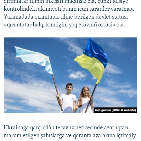
qırımtatar tiliniñ inkişafı imkânsız ola, çünki Rusiye
kontrolindeki akimiyeti bunıñ içün şaraitler yaratmay.
Yarımadada qırımtatar tiline berilgen devlet statusı
«qırımtatar halqı kimligini yoq etüvniñ örtüsi» ola.
Ukrainağa qarşı silâlı tecavuz neticesinde azatlıqtan
marum etilgen şahıslarğa ve qoranta azalarına içtimaiy