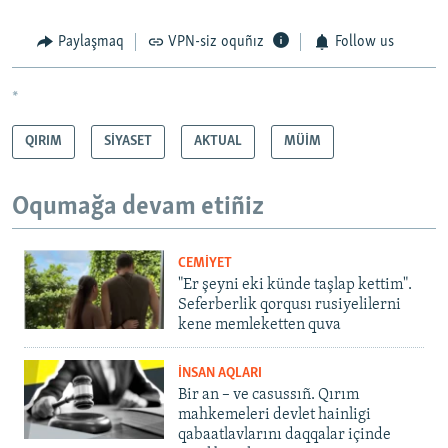
Paylaşmaq
VPN-siz oquñız
Follow us
*
QIRIM
SİYASET
AKTUAL
MÜİM
Oqumağa devam etiñiz
CEMİYET
"Er şeyni eki künde taşlap kettim".
Seferberlik qorqusı rusiyelilerni
kene memleketten quva
İNSAN AQLARI
Bir an – ve casussıñ. Qırım
mahkemeleri devlet hainligi
qabaatlavlarını daqqalar içinde