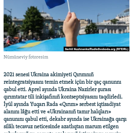
Русский
Українською
QOŞULIÑIZ!
Nümüneviy fotoresim
RFE/RS bütün saytları
2021 senesi Ukraina akimiyeti Qırımnıñ
reintegratsiyasını temin etmek içün bir qaç qanunnı
qabul etti. Aprel ayında Ukraina Nazirler şurası
qırımtatar tili inkişafınıñ kontseptsiyasını taqdirledi.
İyül ayında Yuqarı Rada «Qırım» serbest iqtisadiyat
alanını lâğu etti ve «Ukrainanıñ tamır halqları»
qanunını qabul etti, dekabr ayında ise Ukrainağa qarşı
silâlı tecavuz neticesinde azatlıqtan marum etilgen