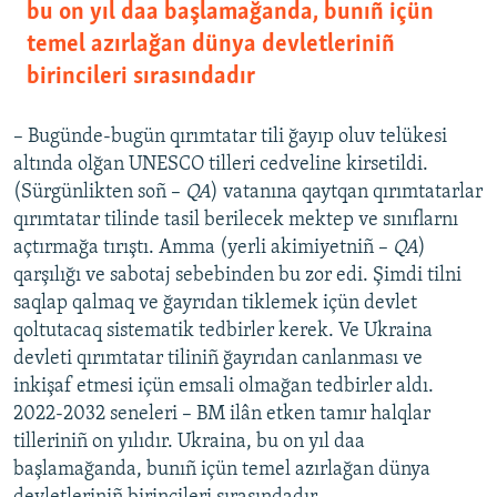
bu on yıl daa başlamağanda, bunıñ içün
temel azırlağan dünya devletleriniñ
birincileri sırasındadır
– Bugünde-bugün qırımtatar tili ğayıp oluv telükesi
altında olğan UNESCO tilleri cedveline kirsetildi.
(Sürgünlikten soñ –
QA
) vatanına qaytqan qırımtatarlar
qırımtatar tilinde tasil berilecek mektep ve sınıflarnı
açtırmağa tırıştı. Amma (yerli akimiyetniñ –
QA
)
qarşılığı ve sabotaj sebebinden bu zor edi. Şimdi tilni
saqlap qalmaq ve ğayrıdan tiklemek içün devlet
qoltutacaq sistematik tedbirler kerek. Ve Ukraina
devleti qırımtatar tiliniñ ğayrıdan canlanması ve
inkişaf etmesi içün emsali olmağan tedbirler aldı.
2022-2032 seneleri – BM ilân etken tamır halqlar
tilleriniñ on yılıdır. Ukraina, bu on yıl daa
başlamağanda, bunıñ içün temel azırlağan dünya