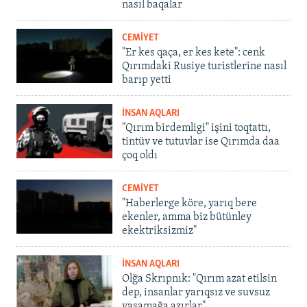
nasıl baqalar
CEMİYET
"Er kes qaça, er kes kete": cenk
Qırımdaki Rusiye turistlerine nasıl
barıp yetti
İNSAN AQLARI
"Qırım birdemligi" işini toqtattı,
tintüv ve tutuvlar ise Qırımda daa
çoq oldı
CEMİYET
"Haberlerge köre, yarıq bere
ekenler, amma biz bütünley
ekektriksizmiz"
İNSAN AQLARI
Olğa Skrıpnık: "Qırım azat etilsin
dep, insanlar yarıqsız ve suvsuz
yaşamağa azırlar"