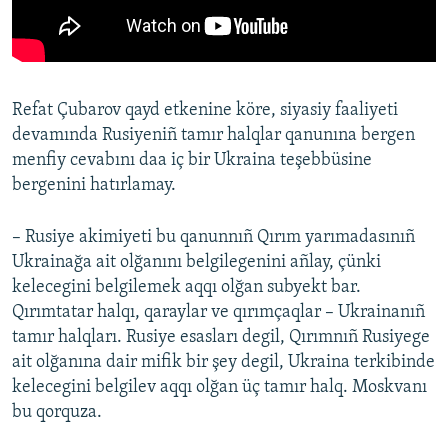
Refat Çubarov qayd etkenine köre, siyasiy faaliyeti
devamında Rusiyeniñ tamır halqlar qanunına bergen
menfiy cevabını daa iç bir Ukraina teşebbüsine
bergenini hatırlamay.
– Rusiye akimiyeti bu qanunnıñ Qırım yarımadasınıñ
Ukrainağa ait olğanını belgilegenini añlay, çünki
kelecegini belgilemek aqqı olğan subyekt bar.
Qırımtatar halqı, qaraylar ve qırımçaqlar – Ukrainanıñ
tamır halqları. Rusiye esasları degil, Qırımnıñ Rusiyege
ait olğanına dair mifik bir şey degil, Ukraina terkibinde
kelecegini belgilev aqqı olğan üç tamır halq. Moskvanı
bu qorquza.