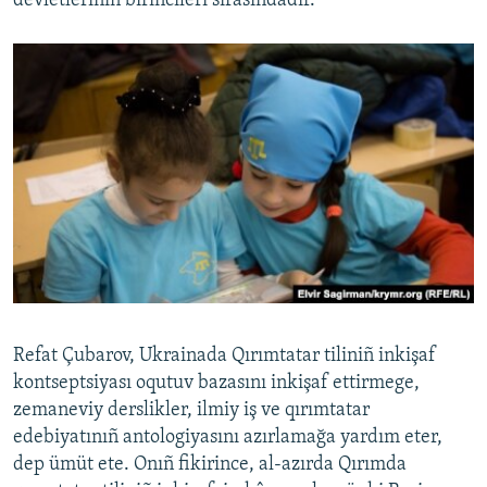
devletleriniñ birincileri sırasındadır.
Refat Çubarov, Ukrainada Qırımtatar tiliniñ inkişaf
kontseptsiyası oqutuv bazasını inkişaf ettirmege,
zemaneviy derslikler, ilmiy iş ve qırımtatar
edebiyatınıñ antologiyasını azırlamağa yardım eter,
dep ümüt ete. Onıñ fikirince, al-azırda Qırımda