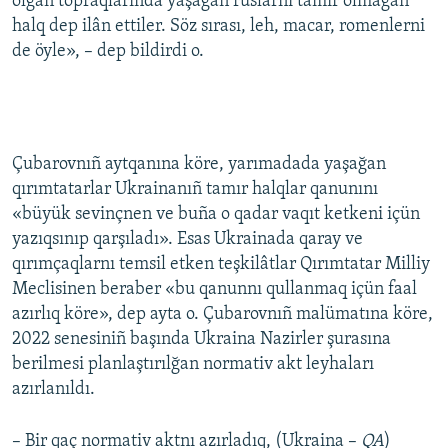
olğan topraqlarında yaşağan ruslarnı tamır olmağan
halq dep ilân ettiler. Söz sırası, leh, macar, romenlerni
de öyle», – dep bildirdi o.
Çubarovnıñ aytqanına köre, yarımadada yaşağan
qırımtatarlar Ukrainanıñ tamır halqlar qanunını
«büyük sevinçnen ve buña o qadar vaqıt ketkeni içün
yazıqsınıp qarşıladı». Esas Ukrainada qaray ve
qırımçaqlarnı temsil etken teşkilâtlar Qırımtatar Milliy
Meclisinen beraber «bu qanunnı qullanmaq içün faal
azırlıq köre», dep ayta o. Çubarovnıñ malümatına köre,
2022 senesiniñ başında Ukraina Nazirler şurasına
berilmesi planlaştırılğan normativ akt leyhaları
azırlanıldı.
– Bir qaç normativ aktnı azırladıq, (Ukraina –
QA
)