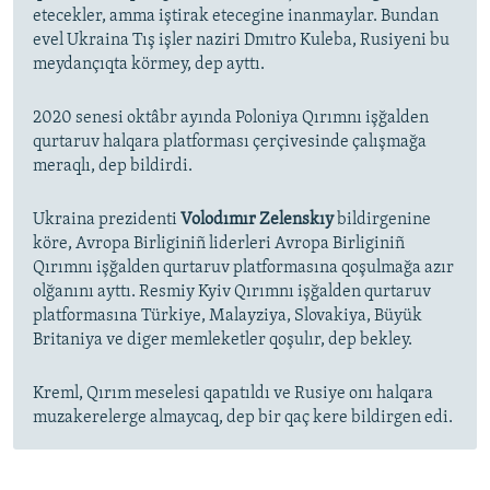
etecekler, amma iştirak etecegine inanmaylar. Bundan
evel Ukraina Tış işler naziri Dmıtro Kuleba, Rusiyeni bu
meydançıqta körmey, dep ayttı.
2020 senesi oktâbr ayında Poloniya Qırımnı işğalden
qurtaruv halqara platforması çerçivesinde çalışmağa
meraqlı, dep bildirdi.
Ukraina prezidenti
Volodımır Zelenskıy
bildirgenine
köre, Avropa Birliginiñ liderleri Avropa Birliginiñ
Qırımnı işğalden qurtaruv platformasına qoşulmağa azır
olğanını ayttı. Resmiy Kyiv Qırımnı işğalden qurtaruv
platformasına Türkiye, Malayziya, Slovakiya, Büyük
Britaniya ve diger memleketler qoşulır, dep bekley.
Kreml, Qırım meselesi qapatıldı ve Rusiye onı halqara
muzakerelerge almaycaq, dep bir qaç kere bildirgen edi.