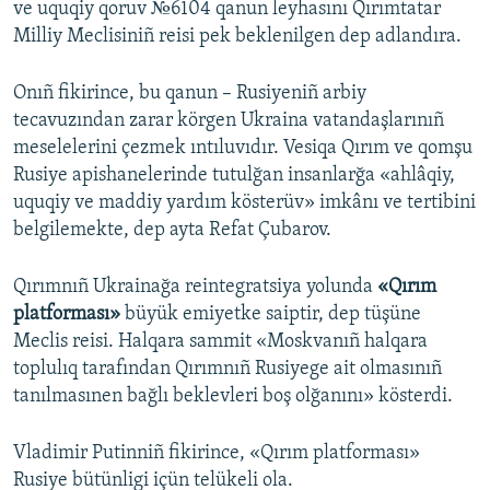
ve uquqiy qoruv №6104 qanun leyhasını Qırımtatar
Milliy Meclisiniñ reisi pek beklenilgen dep adlandıra.
Onıñ fikirince, bu qanun – Rusiyeniñ arbiy
tecavuzından zarar körgen Ukraina vatandaşlarınıñ
meselelerini çezmek ıntıluvıdır. Vesiqa Qırım ve qomşu
Rusiye apishanelerinde tutulğan insanlarğa «ahlâqiy,
uquqiy ve maddiy yardım kösterüv» imkânı ve tertibini
belgilemekte, dep ayta Refat Çubarov.
Qırımnıñ Ukrainağa reintegratsiya yolunda
«Qırım
platforması»
büyük emiyetke saiptir, dep tüşüne
Meclis reisi. Halqara sammit «Moskvanıñ halqara
toplulıq tarafından Qırımnıñ Rusiyege ait olmasınıñ
tanılmasınen bağlı beklevleri boş olğanını» kösterdi.
Vladimir Putinniñ fikirince, «Qırım platforması»
Rusiye bütünligi içün telükeli ola.