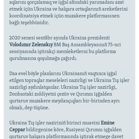
aqlarını qorçalamaq ve işğal altındaki yarımadanı azat
etmek içün Ukraina ve halqara ortaqlarınıñ areketlerini
koordinatsiya etmek içün muzakere platformasınen
bağlı teşebbüsidir.
2020 senesi sentâbr ayında Ukraina prezidenti
Volodımır Zelenskıy
BM Baş Assambleyasınıñ 75-nci
sessiyasında iştirakçi memleketlerni bu platforma
qurulmasına qoşulmağa çağırdı.
Daa evel böyle planlarını Ukrainanıñ vaqtınca işğal
etilgen topraqlar meseleleri nazirligi ve Ukraina Tış işler
nazirligi aydınlatqanlar. Ukraina Tış işler nazirligi,
Donbastaki zıddiyetni çezüv ve Qırımnı işğalden
qurtaruv muzakere meydançıqları bir-birinden ayrı
olmalı, dep tüşüne.
Ukraina Tış işler naziriniñ birinci muavini
Emine
Ceppar
bildirgenine köre, Rusiyeni Qırımnı işğalden
qurtaruv halqara platformasında iştirak etmege davet