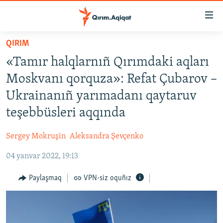
Link
açıqlığı
Esas
QIRIM
mündericege
HABERLER
«Tamır halqlarnıñ Qırımdaki aqları
qaytmaq
SİYASET
Baş
Moskvanı qorquza»: Refat Çubarov –
İQTİSADİYAT
navigatsiyağa
Ukrainanıñ yarımadanı qaytaruv
qaytmaq
CEMİYET
teşebbüsleri aqqında
Qıdıruvğa
MEDENİYET
qaytmaq
Sergey Mokruşin
Aleksandra Şevçenko
İNSAN AQLARI
04 yanvar 2022, 19:13
VİDEO
SÜRET
Paylaşmaq
VPN-siz oquñız
BLOGLAR
FİKİR