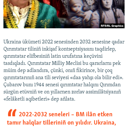
Ukraina ükümeti 2022 senesinden 2032 senesine qadar
Qırımtatar tiliniñ inkişaf kontseptsiyasını taqdirlep,
qırımtatar elifbesiniñ latin urufatına keçüvini
tasdıqladı. Qırımtatar Milliy Meclisi bu qararlarnı pek
müim dep adlandıra, çünki, onıñ fikirince, bir çoq
qırımtatarınıñ ana tili seviyesi «daa yahşı ola bilir edi».
Çubarov bunı 1944 senesi qırımtatar halqını Qırımdan
sürgün etüvniñ ve on yıllarnen zorlav assimilâtsiyanıñ
«felâketli aqibetleri» dep añlata.
2022-2032 seneleri – BM ilân etken
tamır halqlar tilleriniñ on yılıdır. Ukraina,