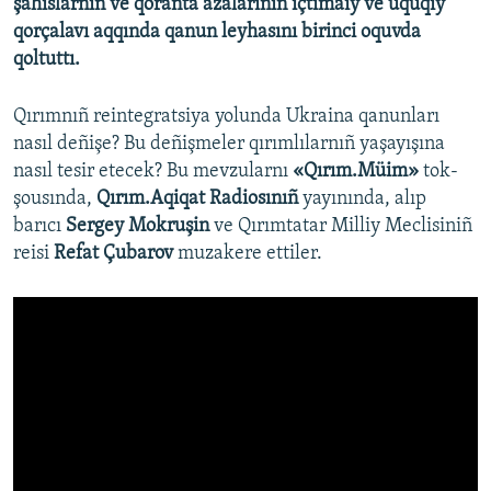
şahıslarnıñ ve qoranta azalarınıñ içtimaiy ve uquqiy
qorçalavı aqqında qanun leyhasını birinci oquvda
qoltuttı.
Qırımnıñ reintegratsiya yolunda Ukraina qanunları
nasıl deñişe? Bu deñişmeler qırımlılarnıñ yaşayışına
nasıl tesir etecek? Bu mevzularnı
«Qırım.Müim»
tok-
şousında,
Qırım.Aqiqat Radiosınıñ
yayınında, alıp
barıcı
Sergey Mokruşin
ve Qırımtatar Milliy Meclisiniñ
reisi
Refat Çubarov
muzakere ettiler.