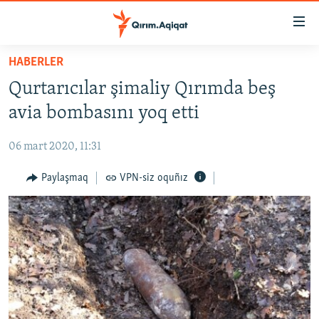
Link
açıqlığı
Esas
HABERLER
mündericege
HABERLER
Qurtarıcılar şimaliy Qırımda beş
qaytmaq
SİYASET
Baş
avia bombasını yoq etti
İQTİSADİYAT
navigatsiyağa
qaytmaq
06 mart 2020, 11:31
CEMİYET
Qıdıruvğa
MEDENİYET
Paylaşmaq
VPN-siz oquñız
qaytmaq
İNSAN AQLARI
VİDEO
SÜRET
BLOGLAR
FİKİR