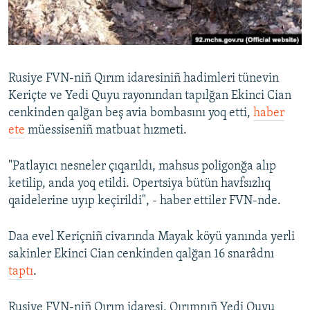
Русский
Українською
Rusiye FVN-niñ Qırım idaresiniñ hadimleri tünevin
QOŞULIÑIZ!
Keriçte ve Yedi Quyu rayonından tapılğan Ekinci Cian
cenkinden qalğan beş avia bombasını yoq etti,
haber
ete
müessiseniñ matbuat hızmeti.
RFE/RS bütün saytları
"Patlayıcı nesneler çıqarıldı, mahsus poligonğa alıp
ketilip, anda yoq etildi. Opertsiya bütün havfsızlıq
qaidelerine uyıp keçirildi", - haber ettiler FVN-nde.
Daa evel Keriçniñ civarında Mayak köyü yanında yerli
sakinler Ekinci Cian cenkinden qalğan 16 snarâdnı
taptı
.
Rusiye FVN-niñ Qırım idaresi, Qırımnıñ Yedi Quyu