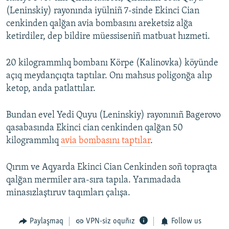
(Leninskiy) rayonında iyülniñ 7-sinde Ekinci Cian
cenkinden qalğan avia bombasını areketsiz alğa
ketirdiler, dep bildire müessiseniñ matbuat hızmeti.
20 kilogrammlıq bombanı Körpe (Kalinovka) köyünde
açıq meydançıqta taptılar. Onı mahsus poligonğa alıp
ketop, anda patlattılar.
Bundan evel Yedi Quyu (Leninskiy) rayonınıñ Bagerovo
qasabasında Ekinci cian cenkinden qalğan 50
kilogrammlıq
avia bombasını taptılar
.
Qırım ve Aqyarda Ekinci Cian Cenkinden soñ topraqta
qalğan mermiler ara-sıra tapıla. Yarımadada
minasızlaştıruv taqımları çalışa.
Paylaşmaq
VPN-siz oquñız
Follow us