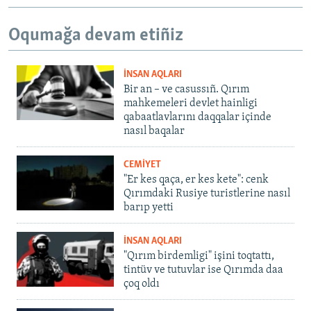
Oqumağa devam etiñiz
İNSAN AQLARI
Bir an – ve casussıñ. Qırım
mahkemeleri devlet hainligi
qabaatlavlarını daqqalar içinde
nasıl baqalar
CEMİYET
"Er kes qaça, er kes kete": cenk
Qırımdaki Rusiye turistlerine nasıl
barıp yetti
İNSAN AQLARI
"Qırım birdemligi" işini toqtattı,
tintüv ve tutuvlar ise Qırımda daa
çoq oldı