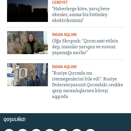
CEMİYET
"Haberlerge köre, yarıq bere
ekenler, amma biz bütünley
ekektriksizmiz"
İNSAN AQLARI
Olğa Skrıpnık: "Qırım azat etilsin
dep, insanlar yarıqsız ve suvsuz
yaşamağa azırlar"
İNSAN AQLARI
"Rusiye Qırımda onı
istemegenlerini bile edi". Rusiye
Federatsiyasınıñ Qırımdaki cenkke
qarşı narazılıqlarnen küreşi
aqqında
QOŞULIÑIZ!