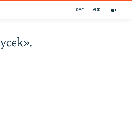
РУС
УКР
eycek».
i