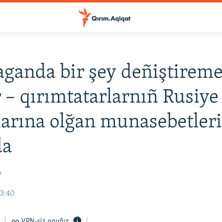
ganda bir şey deñiştirem
r – qırımtatarlarnıñ Rusiye
larına olğan munasebetler
da
v
13:40
VPN-siz oquñız