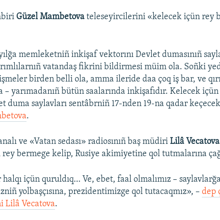
biri
Güzel Mambetova
teleseyircilerini «kelecek içün rey
yılğa memleketniñ inkişaf vektorını Devlet dumasınıñ sayl
ırımlılarnıñ vatandaş fikrini bildirmesi müim ola. Soñki yed
şmeler birden belli ola, amma ileride daa çoq iş bar, ve qır
 – yarımadanıñ bütün saalarında inkişafıdır. Kelecek içü
t duma saylavları sentâbrniñ 17-nden 19-na qadar keçece
mbetova
.
analı ve «Vatan sedası» radiosınıñ baş müdiri
Lilâ Vecatova
ı rey bermege kelip, Rusiye akimiyetine qol tutmalarına çağ
 halqı içün quruldıq… Ve, ebet, faal olmalımız – saylavlarğa
niñ yolbaşçısına, prezidentimizge qol tutacaqmız», –
dep 
ni Lilâ Vecatova
.