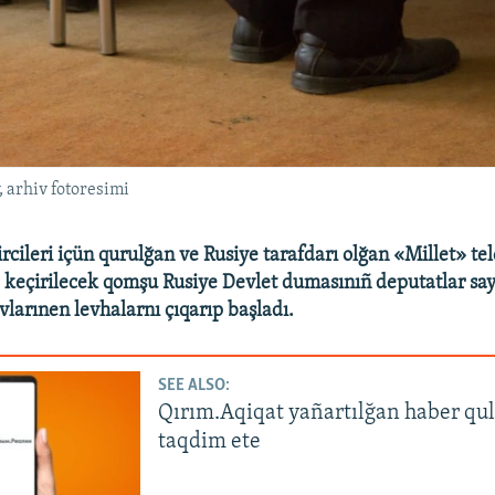
 arhiv fotoresimi
rcileri içün qurulğan ve Rusiye tarafdarı olğan «Millet» te
 keçirilecek qomşu Rusiye Devlet dumasınıñ deputatlar say
larınen levhalarnı çıqarıp başladı.
SEE ALSO:
Qırım.Aqiqat yañartılğan haber qu
taqdim ete