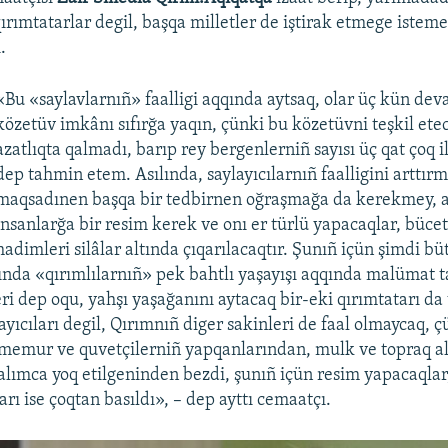
qırımtatarlar degil, başqa milletler de iştirak etmege isteme
.
«Bu «saylavlarnıñ» faalligi aqqında aytsaq, olar üç kün de
közetüv imkânı sıfırğa yaqın, çünki bu közetüvni teşkil ete
azatlıqta qalmadı, barıp rey bergenlerniñ sayısı üç qat çoq i
dep tahmin etem. Asılında, saylayıcılarnıñ faalligini arttır
maqsadınen başqa bir tedbirnen oğraşmağa da kerekmey,
insanlarğa bir resim kerek ve onı er türlü yapacaqlar, bücet
hadimleri silâlar altında çıqarılacaqtır. Şunıñ içün şimdi bü
ında «qırımlılarnıñ» pek bahtlı yaşayışı aqqında malümat ta
ri dep oqu, yahşı yaşağanını aytacaq bir-eki qırımtatarı da 
ayıcıları degil, Qırımnıñ diger sakinleri de faal olmaycaq, ç
 memur ve quvetçilerniñ yapqanlarından, mulk ve topraq a
zalımca yoq etilgeninden bezdi, şunıñ içün resim yapacaqla
arı ise çoqtan basıldı», – dep ayttı cemaatçı.