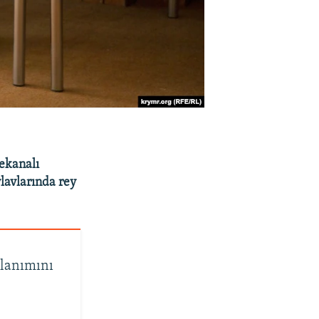
lekanalı
lavlarında rey
llanımını