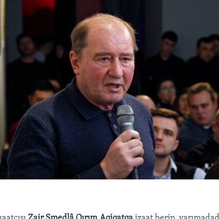
maatçısı
Zair Smedlâ Qırım.Aqiqatqa
izaat berip, yarımada