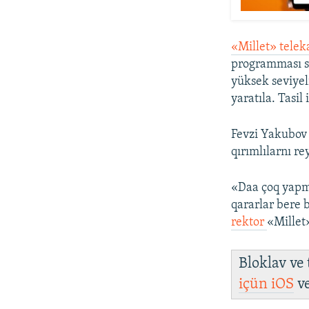
«Millet» telek
programması sa
yüksek seviyel
yaratıla. Tasil
Fevzi Yakubov 
qırımlılarnı r
«Daa çoq yapma
qararlar bere 
rektor
«Millet
Bloklav ve
içün
iOS
v