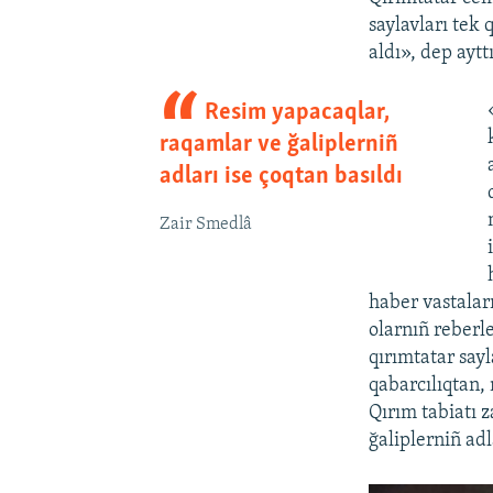
saylavları tek 
aldı», dep ayttı
Resim yapacaqlar,
raqamlar ve ğaliplerniñ
adları ise çoqtan basıldı
Zair Smedlâ
haber vastalar
olarnıñ reberle
qırımtatar sayl
qabarcılıqtan,
Qırım tabiatı 
ğaliplerniñ adl