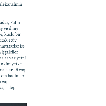
elekanalınıñ
adar, Putin
y ve diniy
r, küçlü bir
tirak etüv
ımtatarlar ise
işğalciler
rlar vaziyetni
, akimiyetke
ma olar eñ çoq
ı, em hadimleri
ı zapt
k», – dep