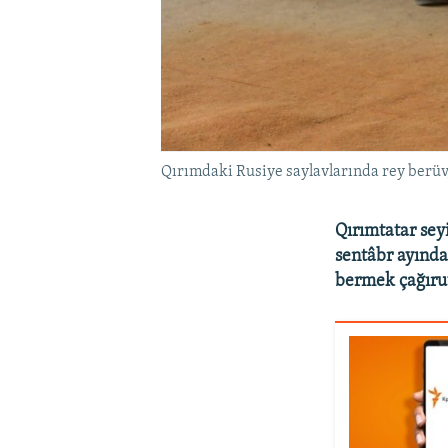
Qırımdaki Rusiye saylavlarında rey berüv,
Qırımtatar seyi
sentâbr ayında
bermek çağıruv