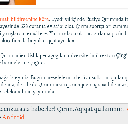
analı bildirgenine köre
, «yedi yıl içinde Rusiye Qırımında 
yesinde 623 qoranta ev saibi oldı. Qırım sportçıları cumhu
i yarışlarda temsil ete. Yarımadada olarnı azırlamaq içün b
 inkişafına da büyük diqqat ayırıla».
Qırım müendislik pedagogika universitetiniñ rektorı
Çing
ey bermelerine çağıra.
ğa isteymiz. Bugün meselelerni al etüv usullarını qullanı
bilemiz, ileride de Qırımımıznı qurmaqnen oğraşa bilemiz»
» telekanalınıñ yayınında.
 tsenzurasız haberler! Qırım.Aqiqat qullanımını
e
Android
.