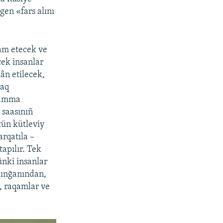
gen «fars alını
vam etecek ve
cek insanlar
lân etilecek,
maq
 amma
 saasınıñ
tün kütleviy
rqatıla –
tapılır. Tek
ünki insanlar
lınğanından,
r, raqamlar ve