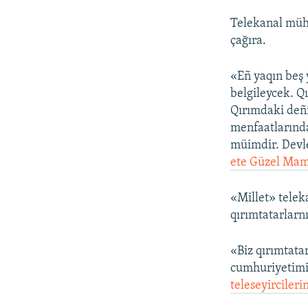
Telekanal müh
çağıra.
«Eñ yaqın beş 
belgileycek. Q
Qırımdaki deñi
menfaatlarında
müimdir. Devle
ete Güzel Ma
«Millet» telek
qırımtatarlarn
«Biz qırımtatar
cumhuriyetimiz
teleseyircileri