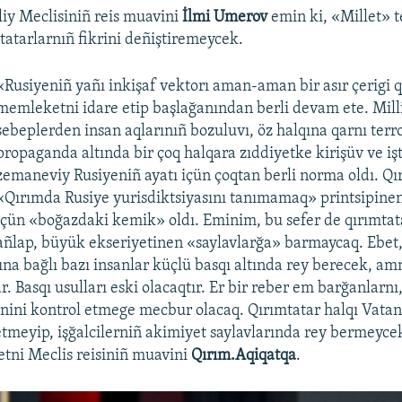
liy Meclisiniñ reis muavini
İlmi Umerov
emin ki, «Millet» t
mtatarlarnıñ fikrini deñiştiremeycek.
«Rusiyeniñ yañı inkişaf vektorı aman-aman bir asır çerigi q
memleketni idare etip başlağanından berli devam ete. Milli
sebeplerden insan aqlarınıñ bozuluvı, öz halqına qarnı terro
propaganda altında bir çoq halqara zıddiyetke kirişüv ve iş
zemaneviy Rusiyeniñ ayatı içün çoqtan berli norma oldı. Qır
«Qırımda Rusiye yurisdiktsiyasını tanımamaq» printsipinen 
içün «boğazdaki kemik» oldı. Eminim, bu sefer de qırımtata
añlap, büyük ekseriyetinen «saylavlarğa» barmaycaq. Ebet
ına bağlı bazı insanlar küçlü basqı altında rey berecek, am
ar. Basqı usulları eski olacaqtır. Er bir reber em barğanlarn
enini kontrol etmege mecbur olacaq. Qırımtatar halqı Vatan
 etmeyip, işğalcilerniñ akimiyet saylavlarında rey bermeyce
yetni Meclis reisiniñ muavini
Qırım.Aqiqatqa
.