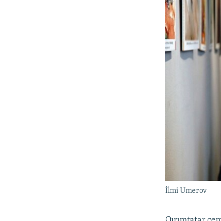
İlmi Umerov
Qırımtatar ce