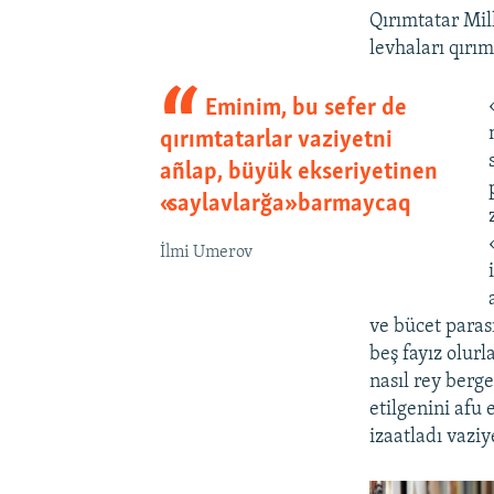
Qırımtatar Mil
levhaları qırı
Eminim, bu sefer de
qırımtatarlar vaziyetni
añlap, büyük ekseriyetinen
«saylavlarğa» barmaycaq
İlmi Umerov
ve bücet paras
beş fayız olurl
nasıl rey berg
etilgenini afu
izaatladı vazi