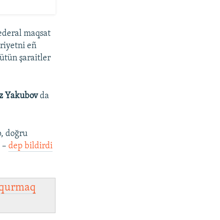
federal maqsat
riyetni eñ
ütün şaraitler
iz Yakubov
da
p, doğru
, –
dep bildirdi
qurmaq