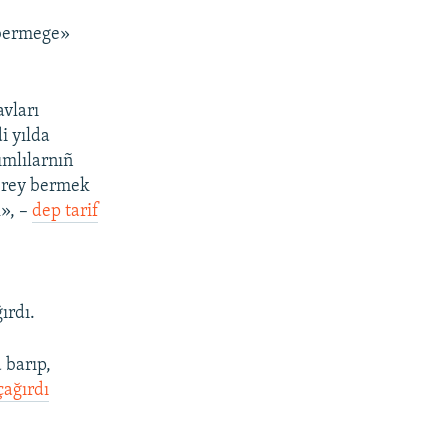
 bermege»
avları
i yılda
ımlılarnıñ
n rey bermek
k», –
dep tarif
ırdı.
 barıp,
çağırdı