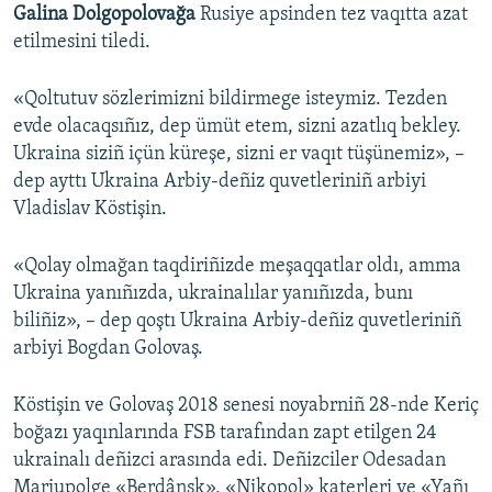
Galina Dolgopolovağa
Rusiye apsinden tez vaqıtta azat
etilmesini tiledi.
«Qoltutuv sözlerimizni bildirmege isteymiz. Tezden
evde olacaqsıñız, dep ümüt etem, sizni azatlıq bekley.
Ukraina siziñ içün küreşe, sizni er vaqıt tüşünemiz», –
dep ayttı Ukraina Arbiy-deñiz quvetleriniñ arbiyi
Vladislav Köstişin.
«Qolay olmağan taqdiriñizde meşaqqatlar oldı, amma
Ukraina yanıñızda, ukrainalılar yanıñızda, bunı
biliñiz», – dep qoştı Ukraina Arbiy-deñiz quvetleriniñ
arbiyi Bogdan Golovaş.
Köstişin ve Golovaş 2018 senesi noyabrniñ 28-nde Keriç
boğazı yaqınlarında FSB tarafından zapt etilgen 24
ukrainalı deñizci arasında edi. Deñizciler Odesadan
Mariupolge «Berdânsk», «Nikopol» katerleri ve «Yañı