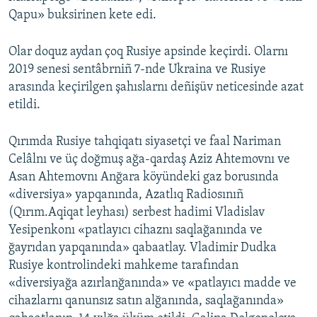
Qapu» buksirinen kete edi.
Olar doquz aydan çoq Rusiye apsinde keçirdi. Olarnı
2019 senesi sentâbrniñ 7-nde Ukraina ve Rusiye
arasında keçirilgen şahıslarnı deñişüv neticesinde azat
etildi.
Qırımda Rusiye tahqiqatı siyasetçi ve faal Nariman
Celâlnı ve üç doğmuş ağa-qardaş Aziz Ahtemovnı ve
Asan Ahtemovnı Anğara köyündeki gaz borusında
«diversiya» yapqanında, Azatlıq Radiosınıñ
(Qırım.Aqiqat leyhası) serbest hadimi Vladislav
Yesipenkonı «patlayıcı cihaznı saqlağanında ve
ğayrıdan yapqanında» qabaatlay. Vladimir Dudka
Rusiye kontrolindeki mahkeme tarafından
«diversiyağa azırlanğanında» ve «patlayıcı madde ve
cihazlarnı qanunsız satın alğanında, saqlağanında»