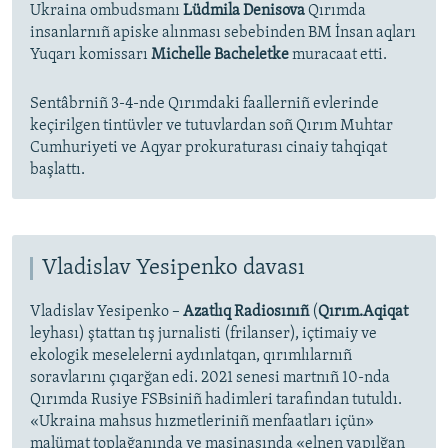
Ukraina ombudsmanı
Lüdmila Denisova
Qırımda
insanlarnıñ apiske alınması sebebinden BM İnsan aqları
Yuqarı komissarı
Michelle Bacheletke
muracaat etti.
Sentâbrniñ 3-4-nde Qırımdaki faallerniñ evlerinde
keçirilgen tintüvler ve tutuvlardan soñ Qırım Muhtar
Cumhuriyeti ve Aqyar prokuraturası cinaiy tahqiqat
başlattı.
Vladislav Yesipenko davası
Vladislav Yesipenko –
Azatlıq Radiosınıñ
(
Qırım.Aqiqat
leyhası) ştattan tış jurnalisti (frilanser), içtimaiy ve
ekologik meselelerni aydınlatqan, qırımlılarnıñ
soravlarını çıqarğan edi. 2021 senesi martnıñ 10-nda
Qırımda Rusiye FSBsiniñ hadimleri tarafından tutuldı.
«Ukraina mahsus hızmetleriniñ menfaatları içün»
malümat toplağanında ve maşinasında «elnen yapılğan