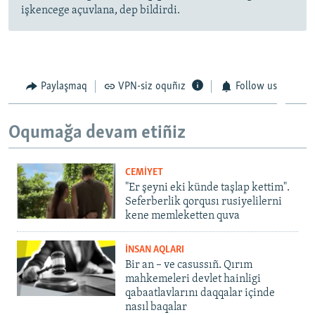
işkencege açuvlana, dep bildirdi.
Paylaşmaq
VPN-siz oquñız
Follow us
Oqumağa devam etiñiz
CEMİYET
"Er şeyni eki künde taşlap kettim".
Seferberlik qorqusı rusiyelilerni
kene memleketten quva
İNSAN AQLARI
Bir an – ve casussıñ. Qırım
mahkemeleri devlet hainligi
qabaatlavlarını daqqalar içinde
nasıl baqalar