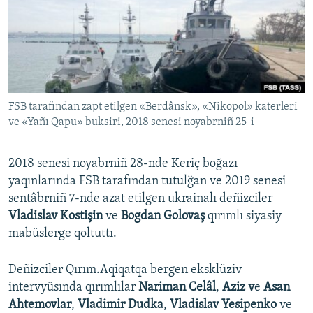
Русский
Українською
QOŞULIÑIZ!
FSB tarafından zapt etilgen «Berdânsk», «Nikopol» katerleri
ve «Yañı Qapu» buksiri, 2018 senesi noyabrniñ 25-i
RFE/RS bütün saytları
2018 senesi noyabrniñ 28-nde Keriç boğazı
yaqınlarında FSB tarafından tutulğan ve 2019 senesi
sentâbrniñ 7-nde azat etilgen ukrainalı deñizciler
Vladislav Kostişin
ve
Bogdan Golovaş
qırımlı siyasiy
mabüslerge qoltuttı.
Deñizciler Qırım.Aqiqatqa bergen eksklüziv
intervyüsında qırımlılar
Nariman Celâl
,
Aziz v
e
Asan
Ahtemovlar
,
Vladimir Dudka
,
Vladislav Yesipenko
ve