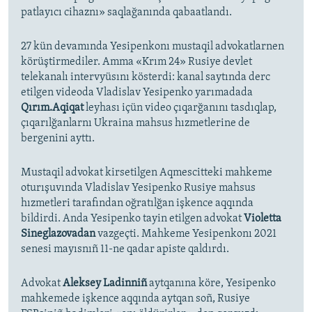
patlayıcı cihaznı» saqlağanında qabaatlandı.
27 kün devamında Yesipenkonı mustaqil advokatlarnen
körüştirmediler. Amma «Krım 24» Rusiye devlet
telekanalı intervyüsını kösterdi: kanal saytında derc
etilgen videoda Vladislav Yesipenko yarımadada
Qırım.Aqiqat
leyhası içün video çıqarğanını tasdıqlap,
çıqarılğanlarnı Ukraina mahsus hızmetlerine de
bergenini ayttı.
Mustaqil advokat kirsetilgen Aqmescitteki mahkeme
oturışuvında Vladislav Yesipenko Rusiye mahsus
hızmetleri tarafından oğratılğan işkence aqqında
bildirdi. Anda Yesipenko tayin etilgen advokat
Violetta
Sineglazovadan
vazgeçti. Mahkeme Yesipenkonı 2021
senesi mayısnıñ 11-ne qadar apiste qaldırdı.
Advokat
Aleksey Ladinniñ
aytqanına köre, Yesipenko
mahkemede işkence aqqında aytqan soñ, Rusiye