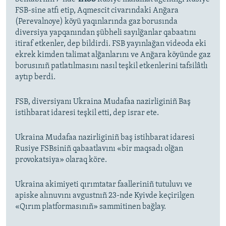
FSB-sine atfı etip, Aqmescit civarındaki Anğara
(Perevalnoye) köyü yaqınlarında gaz borusında
diversiya yapqanından şübheli sayılğanlar qabaatını
itiraf etkenler, dep bildirdi. FSB yayınlağan videoda eki
ekrek kimden talimat alğanlarını ve Anğara köyünde gaz
borusınıñ patlatılmasını nasıl teşkil etkenlerini tafsilâtlı
aytıp berdi.
FSB, diversiyanı Ukraina Mudafaa nazirliginiñ Baş
istihbarat idaresi teşkil etti, dep israr ete.
Ukraina Mudafaa nazirliginiñ baş istihbarat idaresi
Rusiye FSBsiniñ qabaatlavını «bir maqsadı olğan
provokatsiya» olaraq köre.
Ukraina akimiyeti qırımtatar faalleriniñ tutuluvı ve
apiske alınuvını avgustnıñ 23-nde Kyivde keçirilgen
«Qırım platformasınıñ» sammitinen bağlay.