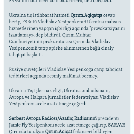
FSBsiniñ hadimleri «onı öldürirler», dep qorquzdı.
Ukraina tış istihbarat hızmeti
Qırım.Aqiqatqa
cevap
berip, FSBniñ Vladislav Yesipenkonıñ Ukraina mahsus
hızmetlerinen yapqan işbirligi aqqında "provokatsiyasını
izaatlamay», dep bildirdi. Qırım Muhtar
Cumhuriyetiniñ prokuraturası Qırımda Vladislav
Yesipenkonıñ tutıp apiske alınmasınen bağlı cinaiy
tahqiqat başlattı.
Rusiye quvetçileri Vladislav Yesipenkoğa qarşı tahqiqat
tedbirleri aqqında resmiy malümat bermey.
Ukraina Tış işler nazirligi, Ukraina ombudsmanı,
Avropa ve Halqara jurnalistler federatsiyası Vladislav
Yesipenkonı acele azat etmege çağırdı.
Serbest Avropa Radiosı/Azatlıq Radiosınıñ
prezidenti
Jamie Fly
Yesipenkonı acele azat etmege çağırıp,
SAR/AR
Qırımda tutulğan
Qırım.Aqiqat
frilanseri bildirgen