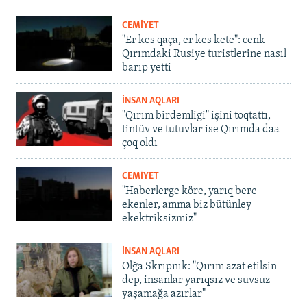
CEMİYET
"Er kes qaça, er kes kete": cenk
Qırımdaki Rusiye turistlerine nasıl
barıp yetti
İNSAN AQLARI
"Qırım birdemligi" işini toqtattı,
tintüv ve tutuvlar ise Qırımda daa
çoq oldı
CEMİYET
"Haberlerge köre, yarıq bere
ekenler, amma biz bütünley
ekektriksizmiz"
İNSAN AQLARI
Olğa Skrıpnık: "Qırım azat etilsin
dep, insanlar yarıqsız ve suvsuz
yaşamağa azırlar"