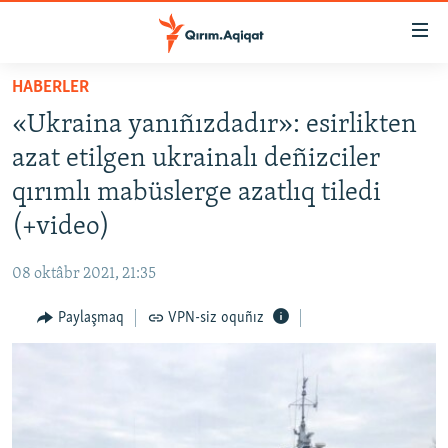
Link
açıqlığı
Esas
HABERLER
mündericege
HABERLER
«Ukraina yanıñızdadır»: esirlikten
qaytmaq
SİYASET
Baş
azat etilgen ukrainalı deñizciler
İQTİSADİYAT
navigatsiyağa
qırımlı mabüslerge azatlıq tiledi
qaytmaq
CEMİYET
(+video)
Qıdıruvğa
MEDENİYET
qaytmaq
08 oktâbr 2021, 21:35
İNSAN AQLARI
Paylaşmaq
VPN-siz oquñız
VİDEO
SÜRET
BLOGLAR
FİKİR