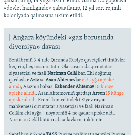
qabaatlanıp, 14 yılğa üküm etildi. Galina Dolgopolova
«devlet hainliginde» qabaatlanıp, 12 yıl sert rejimli
koloniyada qalmasına üküm etildi.
Anğara köyündeki «gaz borusında
diversiya» davası
Sentâbrniñ 3-4-nde Qırımda Rusiye quvetçileri tintüvler
keçirip, beş insannı tuttı. Olar arasında qırımtatar
siyasetçisi ve faali
Nariman Celâl
bar. Eki doğmuş
qardaşlar
Aziz
ve
Asan Ahtemovlar
eki ayğa apiske
alındı
, Azizniñ babası
Eskender Ahtemov
10 künge
apiske alındı
. Asan Ahtemovnıñ qardaşı
Arsen
15 künge
apiske alındı
. Kreml kontrolindeki Kiyev rayon
mahkemesi qırımtatar siyasetçisi ve faali Nariman
Celâlnı eki ayğa – noyabrniñ 4-ne qadar apiske aldı.
Nariman Celâl bütün qabaatlavlarnı inkâr ete.
Sentâbrniñ 7-nde
TASS
Rusiye malümat agentilgi Rusiye