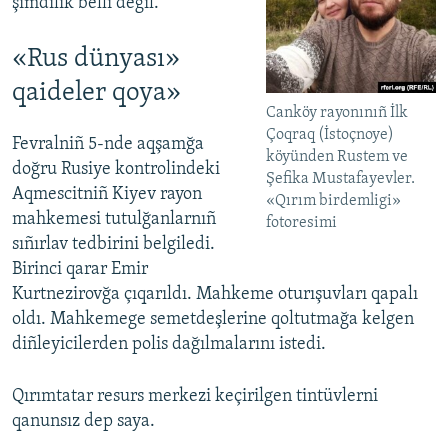
şimdilik belli degil.
«Rus dünyası»
qaideler qoya»
Canköy rayonınıñ İlk
Çoqraq (İstoçnoye)
Fevralniñ 5-nde aqşamğa
köyünden Rustem ve
doğru Rusiye kontrolindeki
Şefika Mustafayevler.
Aqmescitniñ Kiyev rayon
«Qırım birdemligi»
mahkemesi tutulğanlarnıñ
fotoresimi
sıñırlav tedbirini belgiledi.
Birinci qarar Emir
Kurtnezirovğa çıqarıldı. Mahkeme oturışuvları qapalı
oldı. Mahkemege semetdeşlerine qoltutmağa kelgen
diñleyicilerden polis dağılmalarını istedi.
Qırımtatar resurs merkezi keçirilgen tintüvlerni
qanunsız dep saya.