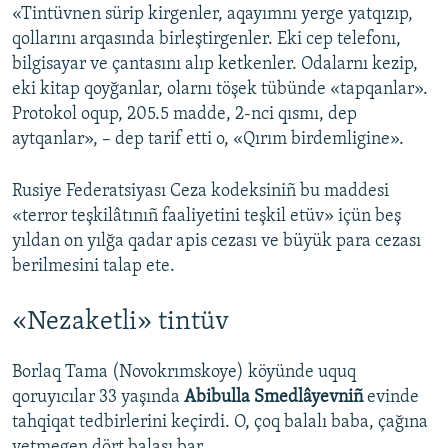
«Tintüvnen sürip kirgenler, aqayımnı yerge yatqızıp,
qollarını arqasında birleştirgenler. Eki cep telefonı,
bilgisayar ve çantasını alıp ketkenler. Odalarnı kezip,
eki kitap qoyğanlar, olarnı töşek tübünde «tapqanlar».
Protokol oqup, 205.5 madde, 2-nci qısmı, dep
aytqanlar», – dep tarif etti o, «Qırım birdemligine».
Rusiye Federatsiyası Ceza kodeksiniñ bu maddesi
«terror teşkilâtınıñ faaliyetini teşkil etüv» içün beş
yıldan on yılğa qadar apis cezası ve büyük para cezası
berilmesini talap ete.
«Nezaketli» tintüv
Borlaq Tama (Novokrımskoye) köyünde uquq
qoruyıcılar 33 yaşında
Abibulla Smedlâyevniñ
evinde
tahqiqat tedbirlerini keçirdi. O, çoq balalı baba, çağına
yetmegen dört balası bar.