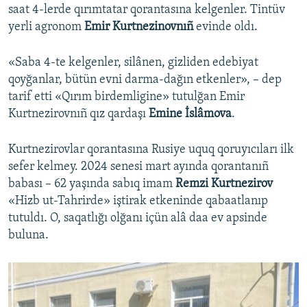
saat 4-lerde qırımtatar qorantasına kelgenler. Tintüv
yerli agronom
Emir Kurtnezinovnıñ
evinde oldı.
«Saba 4-te kelgenler, silânen, gizliden edebiyat
qoyğanlar, bütün evni darma-dağın etkenler», – dep
tarif etti «Qırım birdemligine» tutulğan Emir
Kurtnezirovnıñ qız qardaşı
Emine İslâmova
.
Kurtnezirovlar qorantasına Rusiye uquq qoruyıcıları ilk
sefer kelmey. 2024 senesi mart ayında qorantanıñ
babası – 62 yaşında sabıq imam
Remzi Kurtnezirov
«Hizb ut-Tahrirde» iştirak etkeninde qabaatlanıp
tutuldı. O, saqatlığı olğanı içün alâ daa ev apsinde
buluna.