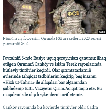
Русский
Українською
QOŞULIÑIZ!
Nümüneviy fotoresim. Qırımda FSB areketleri. 2023 senesi
yanvarniñ 24-ü
RFE/RS bütün saytları
Fevralniñ 5-nde Rusiye uquq qoruyıcıları qanunsız ilhaq
etilgen Qırımnıñ Canköy ve İslâm Terek rayonlarında
kütleviy tintüvler keçirdi. Olar qırımtatarlarnıñ
evlerinde tahqiqat tedbirlerini keçirip, beş insannı
«Hizb ut-Tahrir» ile alâqaları bar olğanından
şübhelenip tuttı. Vaziyetni Qırım.Aqiqat taqip ete. Bu
maqalemizde olıp keçkenlerni tarif etemiz.
Canköy rayonında bu köylerde tintüvler oldı: Cadra