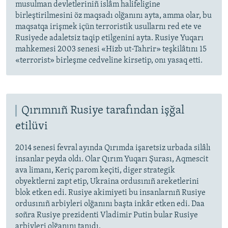
musulman devletleriniñ islâm halifeligine
birleştirilmesini öz maqsadı olğanını ayta, amma olar, bu
maqsatqa irişmek içün terroristik usullarnı red ete ve
Rusiyede adaletsiz taqip etilgenini ayta. Rusiye Yuqarı
mahkemesi 2003 senesi «Hizb ut-Tahrir» teşkilâtını 15
«terrorist» birleşme cedveline kirsetip, onı yasaq etti.
Qırımnıñ Rusiye tarafından işğal
etilüvi
2014 senesi fevral ayında Qırımda işaretsiz urbada silâlı
insanlar peyda oldı. Olar Qırım Yuqarı Şurası, Aqmescit
ava limanı, Keriç parom keçiti, diger strategik
obyektlerni zapt etip, Ukraina ordusınıñ areketlerini
blok etken edi. Rusiye akimiyeti bu insanlarnıñ Rusiye
ordusınıñ arbiyleri olğanını başta inkâr etken edi. Daa
soñra Rusiye prezidenti Vladimir Putin bular Rusiye
arbiyleri olğanını tanıdı.