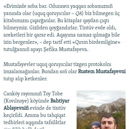
«Evimizde soba bar. Odunnen yaqqan sobamıznıñ
yanında olar (uquq qoruyıcılar –
QA
) biz bilmegen üç
kitabımıznı çıqarğanlar. Bu kitaplar qaydan çıqtı
bilmeymiz. Gizliden qoyğandırlar. Tintüv evde oldı,
areketleri bir qarar edi. Aqayıma namaz qılmağa bile
izin bergenler», – dep tarif etti «Qırım birdemligine»
tutulğannıñ apayı Şefika Mustafayeva.
Mustafayevler uquq qoruyıcılar tizgen protokolnı
imzalamağanlar. Bundan soñ olar
Rustem Mustafayevni
tutıp alıp ketkenler.
Canköy rayonınıñ Toy Tobe
(Kovılnoye) köyünde
Bahtiyar
Ablayevniñ
evinde de tintüv
keçirildi. Amma bu tahqiqat
tedbirleri aqqında tafsilâtlar