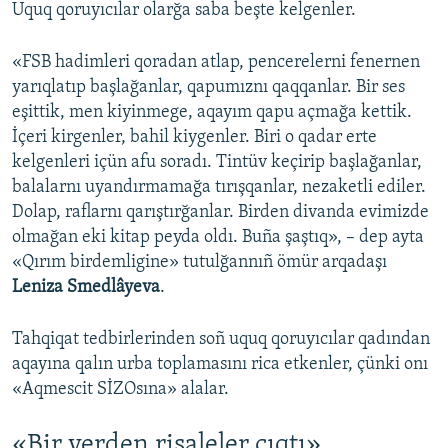
Uquq qoruyıcılar olarğa saba beşte kelgenler.
«FSB hadimleri qoradan atlap, pencerelerni fenernen
yarıqlatıp başlağanlar, qapumıznı qaqqanlar. Bir ses
eşittik, men kiyinmege, aqayım qapu açmağa kettik.
İçeri kirgenler, bahil kiygenler. Biri o qadar erte
kelgenleri içün afu soradı. Tintüv keçirip başlağanlar,
balalarnı uyandırmamağa tırışqanlar, nezaketli ediler.
Dolap, raflarnı qarıştırğanlar. Birden divanda evimizde
olmağan eki kitap peyda oldı. Buña şaştıq», – dep ayta
«Qırım birdemligine» tutulğannıñ ömür arqadaşı
Leniza Smedlâyeva
.
Tahqiqat tedbirlerinden soñ uquq qoruyıcılar qadından
aqayına qalın urba toplamasını rica etkenler, çünki onı
«Aqmescit SİZOsına» alalar.
«Bir yerden risaleler çıqtı»