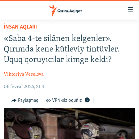
Link
açıqlığı
Esas
İNSAN AQLARI
mündericege
HABERLER
«Saba 4-te silânen kelgenler».
qaytmaq
SİYASET
Baş
Qırımda kene kütleviy tintüvler.
İQTİSADİYAT
navigatsiyağa
Uquq qoruyıcılar kimge keldi?
qaytmaq
CEMİYET
Qıdıruvğa
Viktoriya Veselova
MEDENİYET
qaytmaq
06 fevral 2025, 21:31
İNSAN AQLARI
VİDEO
Paylaşmaq
VPN-siz oquñız
SÜRET
BLOGLAR
FİKİR