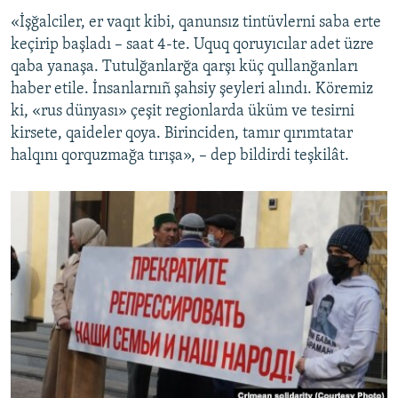
«İşğalciler, er vaqıt kibi, qanunsız tintüvlerni saba erte
keçirip başladı – saat 4-te. Uquq qoruyıcılar adet üzre
qaba yanaşa. Tutulğanlarğa qarşı küç qullanğanları
haber etile. İnsanlarnıñ şahsiy şeyleri alındı. Köremiz
ki, «rus dünyası» çeşit regionlarda üküm ve tesirni
kirsete, qaideler qoya. Birinciden, tamır qırımtatar
halqını qorquzmağa tırışa», – dep bildirdi teşkilât.