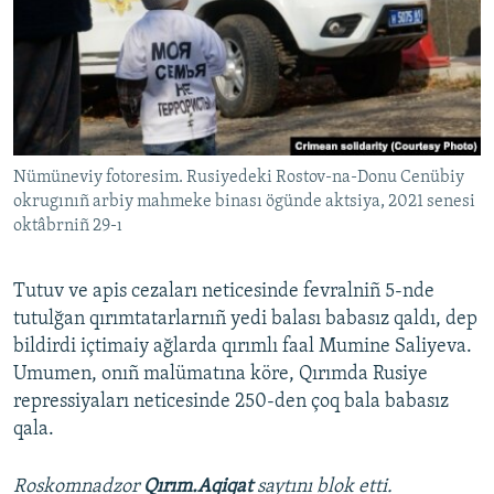
Nümüneviy fotoresim. Rusiyedeki Rostov-na-Donu Cenübiy
okrugınıñ arbiy mahmeke binası ögünde aktsiya, 2021 senesi
oktâbrniñ 29-ı
Tutuv ve apis cezaları neticesinde fevralniñ 5-nde
tutulğan qırımtatarlarnıñ yedi balası babasız qaldı, dep
bildirdi içtimaiy ağlarda qırımlı faal Mumine Saliyeva.
Umumen, onıñ malümatına köre, Qırımda Rusiye
repressiyaları neticesinde 250-den çoq bala babasız
qala.
Roskomnadzor
Qırım.Aqiqat
saytını blok etti.