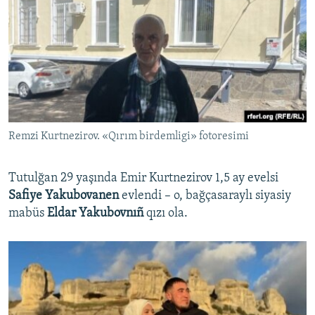
Remzi Kurtnezirov. «Qırım birdemligi» fotoresimi
Tutulğan 29 yaşında Emir Kurtnezirov 1,5 ay evelsi
Safiye Yakubovanen
evlendi – o, bağçasaraylı siyasiy
mabüs
Eldar Yakubovnıñ
qızı ola.