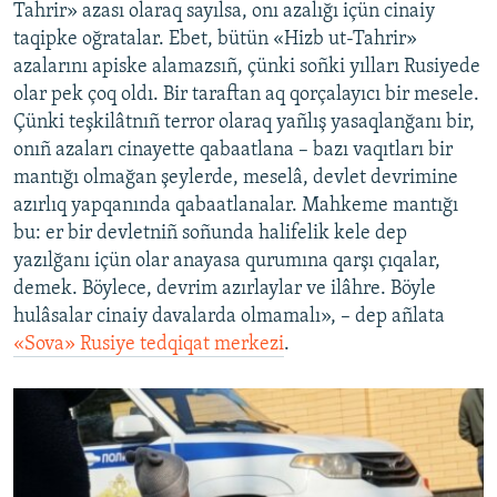
Tahrir» azası olaraq sayılsa, onı azalığı içün cinaiy
taqipke oğratalar. Ebet, bütün «Hizb ut-Tahrir»
azalarını apiske alamazsıñ, çünki soñki yılları Rusiyede
olar pek çoq oldı. Bir taraftan aq qorçalayıcı bir mesele.
Çünki teşkilâtnıñ terror olaraq yañlış yasaqlanğanı bir,
onıñ azaları cinayette qabaatlana – bazı vaqıtları bir
mantığı olmağan şeylerde, meselâ, devlet devrimine
azırlıq yapqanında qabaatlanalar. Mahkeme mantığı
bu: er bir devletniñ soñunda halifelik kele dep
yazılğanı içün olar anayasa qurumına qarşı çıqalar,
demek. Böylece, devrim azırlaylar ve ilâhre. Böyle
hulâsalar cinaiy davalarda olmamalı», – dep añlata
«Sova» Rusiye tedqiqat merkezi
.