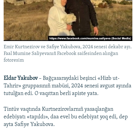
Emir Kurtnezirov ve Safiye Yakubova, 2024 senesi dekabr ayı.
Faal Mumine Saliyevanıñ Facebook saifesinden alınğan
fotoresim
Eldar Yakubov
– Bağçasaraydaki beşinci «Hizb ut-
Tahrir» gruppasınıñ mabüsi, 2024 senesi avgust ayında
tutulğan edi. O vaqıttan berli apiste yata.
Tintüv vaqtında Kurtnezirovlarnıñ yasaqlanğan
edebiyatı «tapıldı», daa evel bu edebiyat yoq edi, dep
ayta Safiye Yakubova.