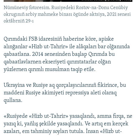
Nümüneviy fotoresim. Rusiyedeki Rostov-na-Donu Cenübiy
okrugınıñ arbiy mahmeke binası ögünde aktsiya, 2021 senesi
oktâbrniñ 29-ı
Qırımdaki FSB idaresiniñ haberine köre, apiske
alınğanlar «Hizb ut-Tahrir» ile alâqaları bar olğanında
qabaatlana. 2014 senesinden başlap Qırımda bu
qabaatlavlarnen ekseriyeti qırımtatarlar olğan
yüzlernen qırımlı musulman taqip etile.
Ukrayina ve Rusiye aq qorçalayıcılarınıñ fikirince, bu
maddeni Rusiye akimiyeti repressiya aleti olaraq
qullana.
«Rusiyede «Hizb ut-Tahrir» yasaqlandı, amma firqa, ne
yazıq ki, yañlış şekilde yasaqlandı. Ve artıq em kerçek
azaları, em tahminiy soyları tutula. İnsan «Hizb ut-