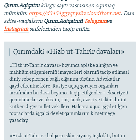
Qırım.Aqiqatnı
küzgü saytı vastasınen oqumaq
mümkün:
https://d3454ggyqnys2v.cloudfront.net
. Esas
adise-vaqialarnı
Qırım.Aqiqatnıñ
Telegram
ve
İnstagram
saifelerinden taqip etiñiz.
Qırımdaki «Hizb ut-Tahrir davaları»
«Hizb ut-Tahrir davası» boyunca apiske alınğan ve
mahküm etilgenlerniñ imayecileri olarnıñ taqip etilmesi
diniy sebeplernen bağlı olğanını tüşüne. Advokatlar
qayd etkenine köre, Rusiye uquq qoruyıcı organları
tarafından bu dava boyunca taqip etilgenler – ekseriyeti
qırımtatarlar ve ukrain, rus, tacik, azeri ve islâm dinini
kütken diger millet vekilleri. Halqara uquq işğal etilgen
topraqlarda işğalci devlet qanunlarını kirsetmege
yasaqlay.
«Hizb ut-Tahrir» halqara islâm siyasiy teşkilâtı, bütün