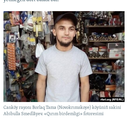
Canköy rayonı Borlaq Tama (Novokrımskoye) köyüniñ sakini
Abibulla Smedlâyev. «Qırım birdemligi» fotoresimi