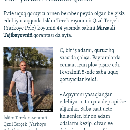
Evde uquq qoruyıcılarnen beraber peyda olğan belgisiz
edebiyat aqqında İslâm Terek rayonınıñ Qızıl Terçek
(Yarkoye Pole) köyüniñ 44 yaşında sakini
Mırzaali
Tajibayevniñ
qorantası da ayta.
O, bir iş adamı, qurucılıq
saasıda çalışa. Bayramlarda
cemaat içün plov pişire edi.
Fevralniñ 5-nde saba uquq
qoruyıcılar keldi.
«Aqayımnı yasaqlanğan
edebiyatnı tarqata dep apiske
alğanlar. Saba saat üçte
kelgenler, bir on adam
İslâm Terek rayonınıñ
odalarnı kezip, divan ve
Qızıl Terçek (Yarkoye