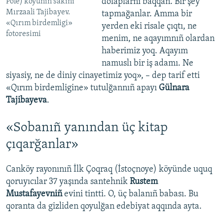
dolaplarnı baqqan. Bir şey
Pole) köyüniñ sakini
Mırzaali Tajibayev.
tapmağanlar. Amma bir
«Qırım birdemligi»
yerden eki risale çıqtı, ne
fotoresimi
menim, ne aqayımnıñ olardan
haberimiz yoq. Aqayım
namuslı bir iş adamı. Ne
siyasiy, ne de diniy cinayetimiz yoq», – dep tarif etti
«Qırım birdemligine» tutulğannıñ apayı
Gülnara
Tajibayeva
.
«Sobanıñ yanından üç kitap
çıqarğanlar»
Canköy rayonınıñ İlk Çoqraq (İstoçnoye) köyünde uquq
qoruyıcılar 37 yaşında santehnik
Rustem
Mustafayevniñ
evini tintti. O, üç balanıñ babası. Bu
qoranta da gizliden qoyulğan edebiyat aqqında ayta.