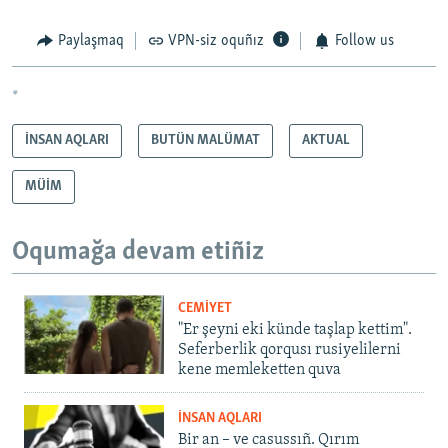
Paylaşmaq
VPN-siz oquñız
Follow us
*
İNSAN AQLARI
BUTÜN MALÜMAT
AKTUAL
MÜİM
Oqumağa devam etiñiz
CEMİYET
"Er şeyni eki künde taşlap kettim".
Seferberlik qorqusı rusiyelilerni
kene memleketten quva
İNSAN AQLARI
Bir an – ve casussıñ. Qırım