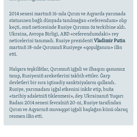
2014 senesi martnıñ 16-nda Qırım ve Aqyarda yarımada
statusınen bağlı dünyada tanılmağan «referendum» olıp
keçti, onıñ neticesinde Rusiye Qırımnı öz terkibine aldı.
Ukraina, Avropa Birligi, ABD «referendumdaki» rey
neticelerini tanımadı. Rusiye prezidenti
Vladimir Putin
martnıñ 18-nde Qırımnıñ Rusiyege «qoşulğanını» ilân
etti.
Halqara teşkilâtlar, Qırımnıñ işğali ve ilhaqını qanunsız
tanıp, Rusiyeniñ areketlerini takbih ettiler. Ğarp
devletleri bir sıra iqtisadiy sanktsiyalarnı qullandı.
Rusiye, yarımadanı işğal etkenini inkâr etip, buña
«tarihiy adaletniñ tiklenmesi», dey. Ukrainanıñ Yuqarı
Radası 2014 senesi fevralniñ 20-ni, Rusiye tarafından
Qırım ve Aqyarnıñ muvaqqat işğali başlağan künü olaraq
resmen ilân etti.