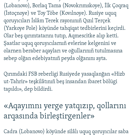
(Lobanovo), Borlaq Tama (Novokrımskoye), İlk Çoqraq
(İstoçnoye) ve Toy Töbe (Kovılnoye). Rusiye uquq
qoruyıcıları İslâm Terek rayonınıñ Qızıl Terçek
(Yarkoye Pole) köyünde tahqiqat tedbirlerini keçirdi.
Olar beş qırımtatarını tutıp, Aqmescitke alıp ketti.
Şaatlar uquq qoruyıcılarnıñ evlerine kelgenini ve
olarnen beraber aqayları ve oğullarınıñ tutulmasına
sebep olğan edebiyatnıñ peyda olğanını ayta.
Qırımdaki FSB reberligi Rusiyede yasaqlanğan «Hizb
ut-Tahrir» teşkilâtınıñ beş insandan ibaret bölügi
tapıldı», dep bildirdi.
«Aqayımnı yerge yatqızıp, qollarını
arqasında birleştirgenler»
Cadra (Lobanovo) köyünde silâlı uquq qoruyıcılar saba