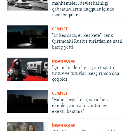
mahkemeleri devlet hainligi
qabaatlavlarını daqqalar içinde
nasıl baqalar
CEMİYET
"Er kes qaça, er kes kete": cenk
Qırımdaki Rusiye turistlerine nasıl
barıp yetti
İNSAN AQLARI
"Qırım birdemligi" işini toqtattı,
tintüv ve tutuvlar ise Qırımda daa
çoq oldı
CEMİYET
"Haberlerge köre, yarıq bere
ekenler, amma biz bütünley
ekektriksizmiz"
İNSAN AQLARI