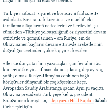
bağlarnıñ inkişafına esas yer berildi.
Türkiye matbuatı ziyaret ve körüşüvni faal sürette
aydınlattı. Bir sıra türk közeticisi ve müellifi eki
taraflama alâqalarnıñ neticelerini ve ilerilevini, şu
cümleden «Türkiye yolbaşçılığınıñ öz siyasetini devam
ettirüvde ve qomşularınen – em Rusiye, em de
Ukrayinanen bağlarnı devam ettirüvde areketleriniñ
doğrulığı» ceetinden yüksek qıymet kestiler.
«İleride dünya tarihını yazacaqlar içün fevralniñ bu
künleri «Ukrayina aftası» olaraq qalacaq, dep aytsaq,
yañlış olmaz. Rusiye-Ukrayina cenkinen bağlı
körüşüvler dünyanıñ bir çoq köşesinde keçe,
Avropadan Saudiy Arabistanğa qadar. Aynı şu vaqıtta
Ukrayina prezidenti Türkiyege kelip, prezident
Erdoğannen körüşti…», –
dep yazdı Hilâl Kaplan
Sabah
türk neşiri içün.