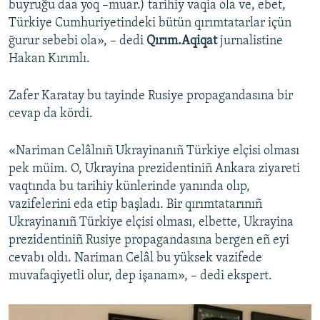
buyruğu daa yoq –muar.) tarihiy vaqia ola ve, ebet,
Türkiye Cumhuriyetindeki bütün qırımtatarlar içün
ğurur sebebi ola», – dedi
Qırım.Aqiqat
jurnalistine
Hakan Kırımlı.
Zafer Karatay bu tayinde Rusiye propagandasına bir
cevap da kördi.
«Nariman Celâlnıñ Ukrayinanıñ Türkiye elçisi olması
pek müim. O, Ukrayina prezidentiniñ Ankara ziyareti
vaqtında bu tarihiy künlerinde yanında olıp,
vazifelerini eda etip başladı. Bir qırımtatarınıñ
Ukrayinanıñ Türkiye elçisi olması, elbette, Ukrayina
prezidentiniñ Rusiye propagandasına bergen eñ eyi
cevabı oldı. Nariman Celâl bu yüksek vazifede
muvafaqiyetli olur, dep işanam», – dedi ekspert.