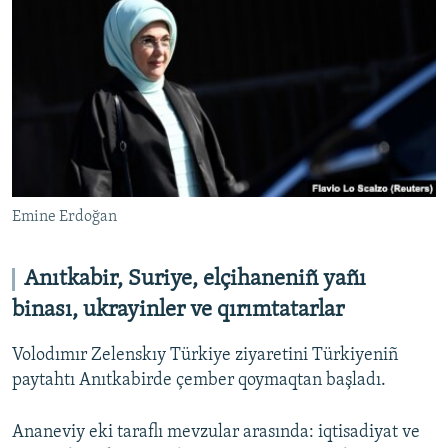
Emine Erdoğan
Anıtkabir, Suriye, elçihaneniñ yañı
binası, ukrayinler ve qırımtatarlar
Volodımır Zelenskıy Türkiye ziyaretini Türkiyeniñ
paytahtı Anıtkabirde çember qoymaqtan başladı.
Ananeviy eki taraflı mevzular arasında: iqtisadiyat ve