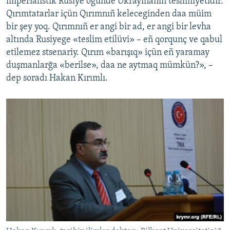
imperialistik Rusiye ögünde Ukrayinanıñ teslimiyetidir.
Qırımtatarlar içün Qırımnıñ keleceginden daa müim
bir şey yoq. Qırımnıñ er angi bir ad, er angi bir levha
altında Rusiyege «teslim etilüvi» – eñ qorqunç ve qabul
etilemez stsenariy. Qırım «barışıq» içün eñ yaramay
duşmanlarğa «berilse», daa ne aytmaq mümkün?», –
dep soradı Hakan Kırımlı.