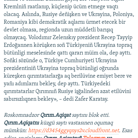
Kremlniñ raatlanıp, küçlenip ücüm etmege vaqtı
olacaq. Aslında, Rusiye deñişken ve Ukrayina, Poloniya,
Romaniya kibi demokratik aqlarnı ürmet etecek bir
devlet olmasa, regionda uzun müddetli barışıq
olmaycaq. Volodımır Zelenskıy prezident Recep Tayyip
Erdoğannen körüşken soñ Türkiyeniñ Ukrayina topraq
bütünligi meselesinde qattı qararı müim ola, dep ayttı.
Soñki sözünde o, Türkiye Cumhuriyeti Ukrayina
prezidentiniñ Ukrayina topraq bütünligi oğrunda
küreşken qırımtatarlarğa aq berilüvine emiyet bere ve
yañı adımlarnı bekley, dep ayttı. Türkiyedeki
qırımtatarlar Qırımnıñ Rusiye işğalinden azat etilüvini
sabırsızlıqnen bekley», – dedi Zafer Karatay.
Roskomnadzor
Qırım.Aqiqat
saytını blok etti.
Qırım.Aqiqatnı
küzgü saytı vastasınen oqumaq
mümkün:
https://d3454ggyqnys2v.cloudfront.net
. Esas