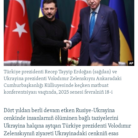
Türkiye prezidenti Recep Tayyip Erdoğan (sağdan) ve
Ukrayina prezidenti Volodımır Zelenskıynı Ankaradaki
Cumhurbaşkanlığı Külliuyesinde keçken matbuat
konferentsiyası vaqtında, 2025 senesi fevralniñ 18-i
Dört yıldan berli devam etken Rusiye-Ukrayina
cenkinde insanlarnıñ ölüminen bağlı taziyelerini
Ukrayina halqına aytqan Türkiye prezidenti Volodımır
Zelenskıynıñ ziyareti Ukrayinadaki cenkniñ esas