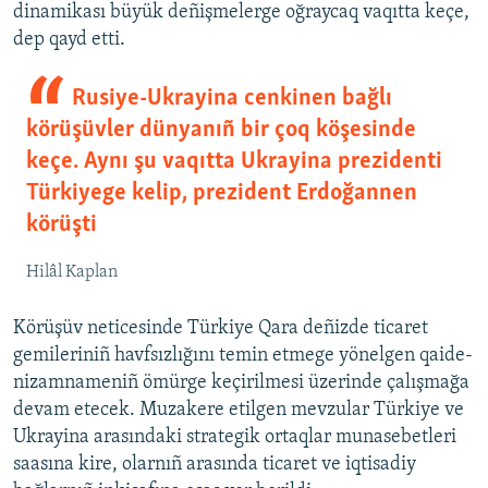
dinamikası büyük deñişmelerge oğraycaq vaqıtta keçe,
dep qayd etti.
Rusiye-Ukrayina cenkinen bağlı
körüşüvler dünyanıñ bir çoq köşesinde
keçe. Aynı şu vaqıtta Ukrayina prezidenti
Türkiyege kelip, prezident Erdoğannen
körüşti
Hilâl Kaplan
Körüşüv neticesinde Türkiye Qara deñizde ticaret
gemileriniñ havfsızlığını temin etmege yönelgen qaide-
nizamnameniñ ömürge keçirilmesi üzerinde çalışmağa
devam etecek. Muzakere etilgen mevzular Türkiye ve
Ukrayina arasındaki strategik ortaqlar munasebetleri
saasına kire, olarnıñ arasında ticaret ve iqtisadiy