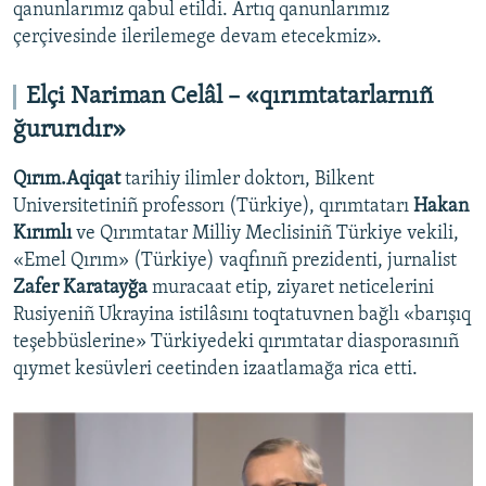
qanunlarımız qabul etildi. Artıq qanunlarımız
çerçivesinde ilerilemege devam etecekmiz».
Elçi Nariman Celâl – «qırımtatarlarnıñ
ğururıdır»
Qırım.Aqiqat
tarihiy ilimler doktorı, Bilkent
Universitetiniñ professorı (Türkiye), qırımtatarı
Hakan
Kırımlı
ve Qırımtatar Milliy Meclisiniñ Türkiye vekili,
«Emel Qırım» (Türkiye) vaqfınıñ prezidenti, jurnalist
Zafer Karatayğa
muracaat etip, ziyaret neticelerini
Rusiyeniñ Ukrayina istilâsını toqtatuvnen bağlı «barışıq
teşebbüslerine» Türkiyedeki qırımtatar diasporasınıñ
qıymet kesüvleri ceetinden izaatlamağa rica etti.