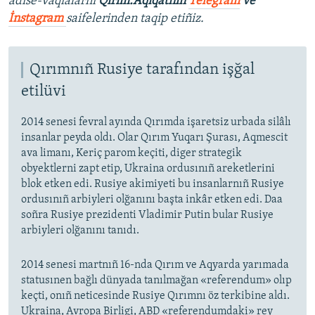
adise-vaqialarnı
Qırım.Aqiqatnıñ
Telegram
ve
İnstagram
saifelerinden taqip etiñiz.
Qırımnıñ Rusiye tarafından işğal
etilüvi
2014 senesi fevral ayında Qırımda işaretsiz urbada silâlı
insanlar peyda oldı. Olar Qırım Yuqarı Şurası, Aqmescit
ava limanı, Keriç parom keçiti, diger strategik
obyektlerni zapt etip, Ukraina ordusınıñ areketlerini
blok etken edi. Rusiye akimiyeti bu insanlarnıñ Rusiye
ordusınıñ arbiyleri olğanını başta inkâr etken edi. Daa
soñra Rusiye prezidenti Vladimir Putin bular Rusiye
arbiyleri olğanını tanıdı.
2014 senesi martnıñ 16-nda Qırım ve Aqyarda yarımada
statusınen bağlı dünyada tanılmağan «referendum» olıp
keçti, onıñ neticesinde Rusiye Qırımnı öz terkibine aldı.
Ukraina, Avropa Birligi, ABD «referendumdaki» rey