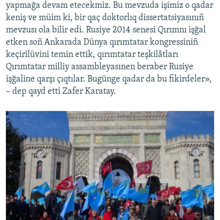
yapmağa devam etecekmiz. Bu mevzuda işimiz o qadar
keniş ve müim ki, bir qaç doktorlıq dissertatsiyasınıñ
mevzusı ola bilir edi. Rusiye 2014 senesi Qırımnı işğal
etken soñ Ankarada Dünya qırımtatar kongressiniñ
keçirilüvini temin ettik, qırımtatar teşkilâtları
Qırımtatar milliy assambleyasınen beraber Rusiye
işğaline qarşı çıqtılar. Bugünge qadar da bu fikirdeler»,
– dep qayd etti Zafer Karatay.