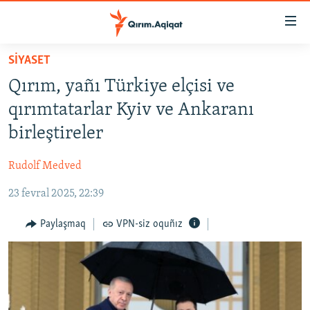
Link
açıqlığı
Esas
SİYASET
mündericege
HABERLER
Qırım, yañı Türkiye elçisi ve
qaytmaq
SİYASET
Baş
qırımtatarlar Kyiv ve Ankaranı
İQTİSADİYAT
navigatsiyağa
birleştireler
qaytmaq
CEMİYET
Qıdıruvğa
Rudolf Medved
MEDENİYET
qaytmaq
23 fevral 2025, 22:39
İNSAN AQLARI
VİDEO
Paylaşmaq
VPN-siz oquñız
SÜRET
BLOGLAR
FİKİR