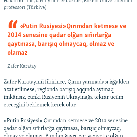
Hakan Kırımlı, tarihiy ilimler doktorı, Bilkent Universitetiniñ
professorı (Türkiye)
«Putin Rusiyesi» Qırımdan ketmese ve
2014 senesine qadar olğan sıñırlarğa
qaytmasa, barışıq olmaycaq, olmaz ve
olamaz
Zafer Karatay
Zafer Karataynıñ fikirince, Qırım yarımadası işğalden
azat etilmese, regionda barışıq aqqında aytmaq
imkânsız, çünki Rusiyeniñ Ukrayinağa tekrar ücüm
etecegini beklemek kerek olur.
«Putin Rusiyesi» Qırımdan ketmese ve 2014 senesine
qadar olğan sıñırlarğa qaytmasa, barışıq olmaycaq,
olmaz ve olamaz. Bundan ğayrı, zor vaziyette olğan