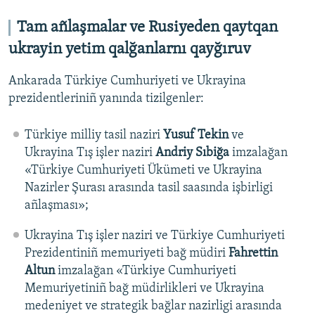
Tam añlaşmalar ve Rusiyeden qaytqan
ukrayin yetim qalğanlarnı qayğıruv
Ankarada Türkiye Cumhuriyeti ve Ukrayina
prezidentleriniñ yanında tizilgenler:
Türkiye milliy tasil naziri
Yusuf Tekin
ve
Ukrayina Tış işler naziri
Andriy Sıbiğa
imzalağan
«Türkiye Cumhuriyeti Ükümeti ve Ukrayina
Nazirler Şurası arasında tasil saasında işbirligi
añlaşması»;
Ukrayina Tış işler naziri ve Türkiye Cumhuriyeti
Prezidentiniñ memuriyeti bağ müdiri
Fahrettin
Altun
imzalağan «Türkiye Cumhuriyeti
Memuriyetiniñ bağ müdirlikleri ve Ukrayina
medeniyet ve strategik bağlar nazirligi arasında