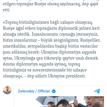
etilgen topraqlar Rusiye olaraq sayılmacaq, dep qayd
etti.
«Topraq bütünligimiznen bağlı uzlaşuv olmaycaq.
Rusiye işğal etken topraqlarnı diplomatik yolnen keri
almağa istedik. İnsanlarımıznı coymağa istemeymiz,
bizim insanlarımız – büyük zenginligimiz. Rusiyeliler,
amerikalılar, avropalılardan başlap bütün vastacılar
şunı añlamaq kerek: Ukrayina diplomatiya aqqında
aytsa, Ukrayinağa qan tökmeyip qaytuv usulı demek.
Amma diplomatiya aqqında aytsaq, topraq
bütünligimiz ve suverenitetimizde bir uzlaşuv
olmaycaq», – dep añlattı Ukrayina prezidenti.