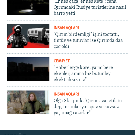
"Er kes qaça, er kes kete": cenk
Qırımdaki Rusiye turistlerine nasıl
barıp yetti
İNSAN AQLARI
"Qırım birdemligi" işini toqtattı,
tintüv ve tutuvlar ise Qırımda daa
çoq oldı
CEMİYET
"Haberlerge köre, yarıq bere
ekenler, amma biz bütünley
ekektriksizmiz"
İNSAN AQLARI
Olğa Skrıpnık: "Qırım azat etilsin
dep, insanlar yarıqsız ve suvsuz
yaşamağa azırlar"