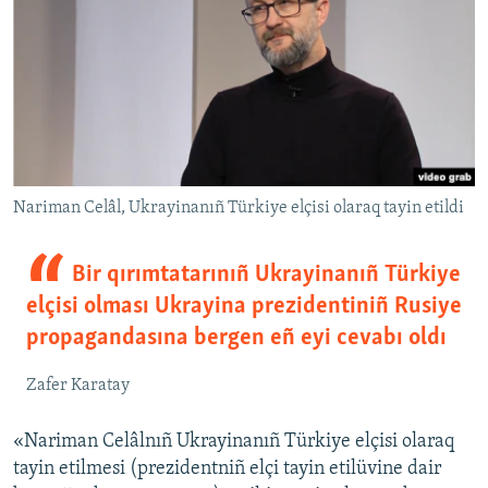
Nariman Celâl, Ukrayinanıñ Türkiye elçisi olaraq tayin etildi
Bir qırımtatarınıñ Ukrayinanıñ Türkiye
elçisi olması Ukrayina prezidentiniñ Rusiye
propagandasına bergen eñ eyi cevabı oldı
Zafer Karatay
«Nariman Celâlnıñ Ukrayinanıñ Türkiye elçisi olaraq
tayin etilmesi (prezidentniñ elçi tayin etilüvine dair