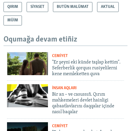
QIRIM
SİYASET
BUTÜN MALÜMAT
AKTUAL
MÜİM
Oqumağa devam etiñiz
CEMİYET
"Er şeyni eki künde taşlap kettim".
Seferberlik qorqusı rusiyelilerni
kene memleketten quva
İNSAN AQLARI
Bir an – ve casussıñ. Qırım
mahkemeleri devlet hainligi
qabaatlavlarını daqqalar içinde
nasıl baqalar
CEMİYET