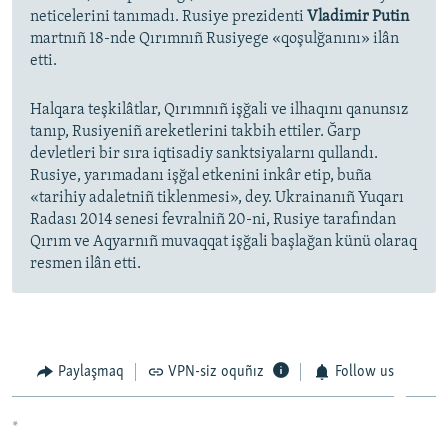
neticelerini tanımadı. Rusiye prezidenti
Vladimir Putin
martnıñ 18-nde Qırımnıñ Rusiyege «qoşulğanını» ilân
etti.
Halqara teşkilâtlar, Qırımnıñ işğali ve ilhaqını qanunsız
tanıp, Rusiyeniñ areketlerini takbih ettiler. Ğarp
devletleri bir sıra iqtisadiy sanktsiyalarnı qullandı.
Rusiye, yarımadanı işğal etkenini inkâr etip, buña
«tarihiy adaletniñ tiklenmesi», dey. Ukrainanıñ Yuqarı
Radası 2014 senesi fevralniñ 20-ni, Rusiye tarafından
Qırım ve Aqyarnıñ muvaqqat işğali başlağan künü olaraq
resmen ilân etti.
Paylaşmaq
VPN-siz oquñız
Follow us
*