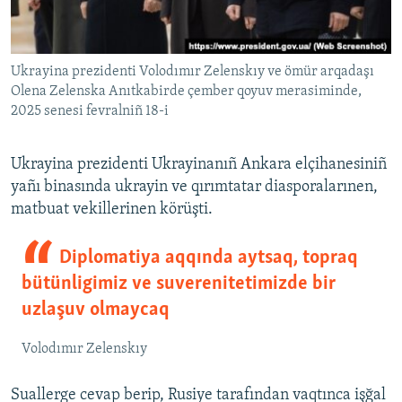
Ukrayina prezidenti Volodımır Zelenskıy ve ömür arqadaşı
Olena Zelenska Anıtkabirde çember qoyuv merasiminde,
2025 senesi fevralniñ 18-i
Ukrayina prezidenti Ukrayinanıñ Ankara elçihanesiniñ
yañı binasında ukrayin ve qırımtatar diasporalarınen,
matbuat vekillerinen körüşti.
Diplomatiya aqqında aytsaq, topraq
bütünligimiz ve suverenitetimizde bir
uzlaşuv olmaycaq
Volodımır Zelenskıy
Suallerge cevap berip, Rusiye tarafından vaqtınca işğal