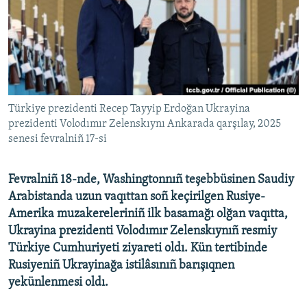
Русский
Українською
QOŞULIÑIZ!
Türkiye prezidenti Recep Tayyip Erdoğan Ukrayina
prezidenti Volodımır Zelenskıynı Ankarada qarşılay, 2025
senesi fevralniñ 17-si
RFE/RS bütün saytları
Fevralniñ 18-nde, Washingtonnıñ teşebbüsinen Saudiy
Arabistanda uzun vaqıttan soñ keçirilgen Rusiye-
Amerika muzakereleriniñ ilk basamağı olğan vaqıtta,
Ukrayina prezidenti Volodımır Zelenskıynıñ resmiy
Türkiye Cumhuriyeti ziyareti oldı. Kün tertibinde
Rusiyeniñ Ukrayinağa istilâsınıñ barışıqnen
yekünlenmesi oldı.