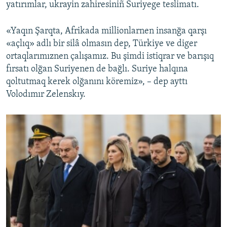
yatırımlar, ukrayin zahiresiniñ Suriyege teslimatı.
«Yaqın Şarqta, Afrikada millionlarnen insanğa qarşı
«açlıq» adlı bir silâ olmasın dep, Türkiye ve diger
ortaqlarımıznen çalışamız. Bu şimdi istiqrar ve barışıq
fırsatı olğan Suriyenen de bağlı. Suriye halqına
qoltutmaq kerek olğanını köremiz», – dep ayttı
Volodımır Zelenskıy.