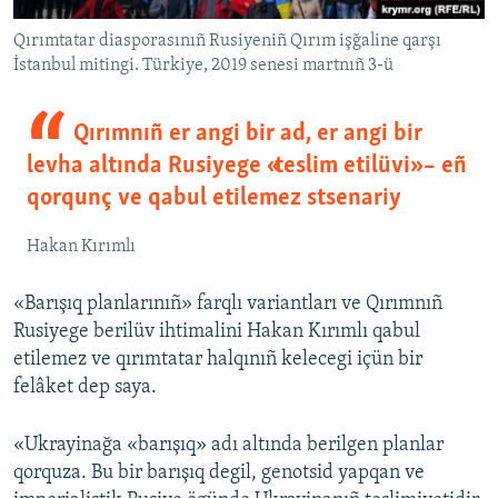
Qırımtatar diasporasınıñ Rusiyeniñ Qırım işğaline qarşı
İstanbul mitingi. Türkiye, 2019 senesi martnıñ 3-ü
Qırımnıñ er angi bir ad, er angi bir
levha altında Rusiyege «teslim etilüvi» – eñ
qorqunç ve qabul etilemez stsenariy
Hakan Kırımlı
«Barışıq planlarınıñ» farqlı variantları ve Qırımnıñ
Rusiyege berilüv ihtimalini Hakan Kırımlı qabul
etilemez ve qırımtatar halqınıñ kelecegi içün bir
felâket dep saya.
«Ukrayinağa «barışıq» adı altında berilgen planlar
qorquza. Bu bir barışıq degil, genotsid yapqan ve