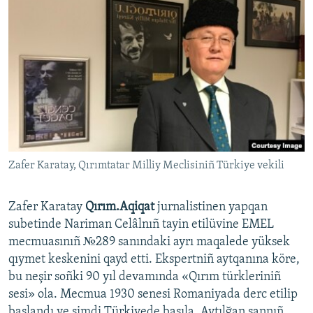
Zafer Karatay, Qırımtatar Milliy Meclisiniñ Türkiye vekili
Zafer Karatay
Qırım.Aqiqat
jurnalistinen yapqan
subetinde Nariman Celâlnıñ tayin etilüvine EMEL
mecmuasınıñ №289 sanındaki ayrı maqalede yüksek
qıymet keskenini qayd etti. Ekspertniñ aytqanına köre,
bu neşir soñki 90 yıl devamında «Qırım türkleriniñ
sesi» ola. Mecmua 1930 senesi Romaniyada derc etilip
başlandı ve şimdi Türkiyede basıla. Aytılğan sannıñ