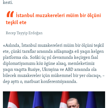
kesti.
İstanbul muzakereleri müim bir ölçüni
teşkil ete
Recep Tayyip Erdoğan
«Aslında, İstanbul muzakereleri müim bir ölçüni teşkil
ete, çünki taraflar arasında añlaşmağa eñ yaqın kelgen
platforma ola. Soñki üç yıl devamında keçirgen faal
diplomatiyamıznı köz ögüne alsaq, memleketimiz
yaqın vaqıtta Rusiye, Ukrayina ve ABD arasında ola
bilecek muzakereler içün mükemmel bir yer olacaq», –
dep ayttı o, matbuat konferentsiyasında.