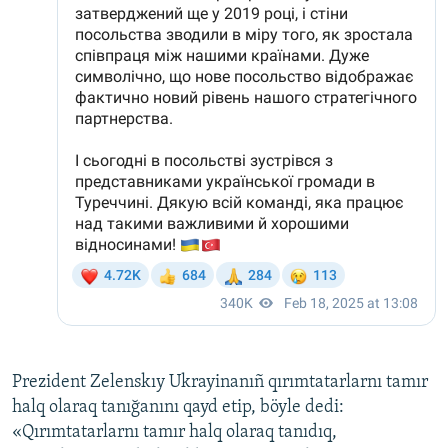
Prezident Zelenskıy Ukrayinanıñ qırımtatarlarnı tamır
halq olaraq tanığanını qayd etip, böyle dedi:
«Qırımtatarlarnı tamır halq olaraq tanıdıq,