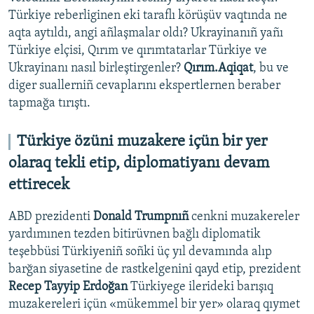
Türkiye reberliginen eki taraflı körüşüv vaqtında ne
aqta aytıldı, angi añlaşmalar oldı? Ukrayinanıñ yañı
Türkiye elçisi, Qırım ve qırımtatarlar Türkiye ve
Ukrayinanı nasıl birleştirgenler?
Qırım.Aqiqat
, bu ve
diger suallerniñ cevaplarını ekspertlernen beraber
tapmağa tırıştı.
Türkiye özüni muzakere içün bir yer
olaraq tekli etip, diplomatiyanı devam
ettirecek
ABD prezidenti
Donald Trumpnıñ
cenkni muzakereler
yardımınen tezden bitirüvnen bağlı diplomatik
teşebbüsi Türkiyeniñ soñki üç yıl devamında alıp
barğan siyasetine de rastkelgenini qayd etip, prezident
Recep Tayyip Erdoğan
Türkiyege ilerideki barışıq
muzakereleri içün «mükemmel bir yer» olaraq qıymet