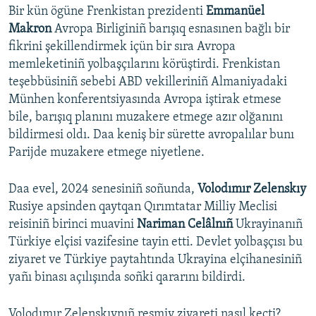
Bir kün ögüne Frenkistan prezidenti
Emmanüel
Makron
Avropa Birliginiñ barışıq esnasınen bağlı bir
fikrini şekillendirmek içün bir sıra Avropa
memleketiniñ yolbaşçılarını körüştirdi. Frenkistan
teşebbüsiniñ sebebi ABD vekilleriniñ Almaniyadaki
Münhen konferentsiyasında Avropa iştirak etmese
bile, barışıq planını muzakere etmege azır olğanını
bildirmesi oldı. Daa keniş bir sürette avropalılar bunı
Parijde muzakere etmege niyetlene.
Daa evel, 2024 senesiniñ soñunda,
Volodımır Zelenskıy
Rusiye apsinden qaytqan Qırımtatar Milliy Meclisi
reisiniñ birinci muavini
Nariman Celâlnıñ
Ukrayinanıñ
Türkiye elçisi vazifesine tayin etti. Devlet yolbaşçısı bu
ziyaret ve Türkiye paytahtında Ukrayina elçihanesiniñ
yañı binası açılışında soñki qararını bildirdi.
Volodımır Zelenskıynıñ resmiy ziyareti nasıl keçti?