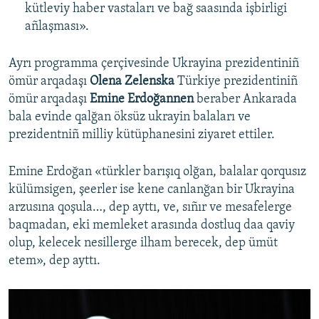
kütleviy haber vastaları ve bağ saasında işbirligi
añlaşması».
Ayrı programma çerçivesinde Ukrayina prezidentiniñ
ömür arqadaşı
Olena Zelenska
Türkiye prezidentiniñ
ömür arqadaşı
Emine Erdoğannen
beraber Ankarada
bala evinde qalğan öksüz ukrayin balaları ve
prezidentniñ milliy kütüphanesini ziyaret ettiler.
Emine Erdoğan «türkler barışıq olğan, balalar qorqusız
külümsigen, şeerler ise kene canlanğan bir Ukrayina
arzusına qoşula…, dep ayttı, ve, sıñır ve mesafelerge
baqmadan, eki memleket arasında dostluq daa qaviy
olup, kelecek nesillerge ilham berecek, dep ümüt
etem», dep ayttı.