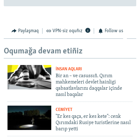
Paylaşmaq
VPN-siz oquñız
Follow us
Oqumağa devam etiñiz
İNSAN AQLARI
Bir an – ve casussıñ. Qırım
mahkemeleri devlet hainligi
qabaatlavlarını daqqalar içinde
nasıl baqalar
CEMİYET
"Er kes qaça, er kes kete": cenk
Qırımdaki Rusiye turistlerine nasıl
barıp yetti