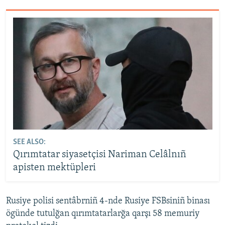
SEE ALSO:
Qırımtatar siyasetçisi Nariman Celâlnıñ
apisten mektüpleri
Rusiye polisi sentâbrniñ 4-nde Rusiye FSBsiniñ binası
ögünde tutulğan qırımtatarlarğa qarşı 58 memuriy