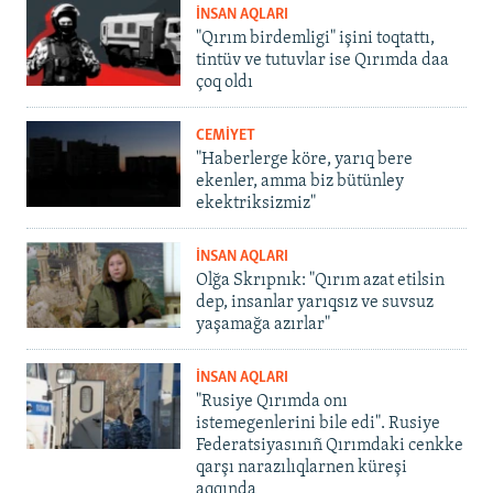
İNSAN AQLARI
"Qırım birdemligi" işini toqtattı,
tintüv ve tutuvlar ise Qırımda daa
çoq oldı
CEMİYET
"Haberlerge köre, yarıq bere
ekenler, amma biz bütünley
ekektriksizmiz"
İNSAN AQLARI
Olğa Skrıpnık: "Qırım azat etilsin
dep, insanlar yarıqsız ve suvsuz
yaşamağa azırlar"
İNSAN AQLARI
"Rusiye Qırımda onı
istemegenlerini bile edi". Rusiye
Federatsiyasınıñ Qırımdaki cenkke
qarşı narazılıqlarnen küreşi
aqqında