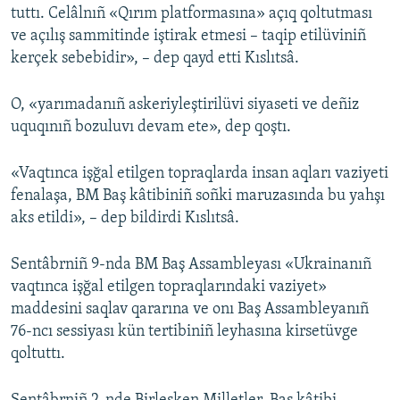
tuttı. Celâlnıñ «Qırım platformasına» açıq qoltutması
ve açılış sammitinde iştirak etmesi – taqip etilüviniñ
kerçek sebebidir», – dep qayd etti Kıslıtsâ.
O, «yarımadanıñ askeriyleştirilüvi siyaseti ve deñiz
uquqınıñ bozuluvı devam ete», dep qoştı.
«Vaqtınca işğal etilgen topraqlarda insan aqları vaziyeti
fenalaşa, BM Baş kâtibiniñ soñki maruzasında bu yahşı
aks etildi», – dep bildirdi Kıslıtsâ.
Sentâbrniñ 9-nda BM Baş Assambleyası «Ukrainanıñ
vaqtınca işğal etilgen topraqlarındaki vaziyet»
maddesini saqlav qararına ve onı Baş Assambleyanıñ
76-ncı sessiyası kün tertibiniñ leyhasına kirsetüvge
qoltuttı.