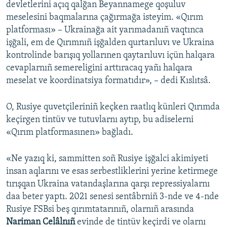
devletlerini açıq qalğan Beyannamege qoşuluv
meselesini baqmalarına çağırmağa isteyim. «Qırım
platforması» – Ukrainağa ait yarımadanıñ vaqtınca
işğali, em de Qırımnıñ işğalden qurtarıluvı ve Ukraina
kontrolinde barışıq yollarınen qaytarıluvı içün halqara
cevaplarnıñ semereligini arttıracaq yañı halqara
meselat ve koordinatsiya formatıdır», – dedi Kıslıtsâ.
O, Rusiye quvetçileriniñ keçken raatlıq künleri Qırımda
keçirgen tintüv ve tutuvlarnı aytıp, bu adiselerni
«Qırım platformasınen» bağladı.
«Ne yazıq ki, sammitten soñ Rusiye işğalci akimiyeti
insan aqlarını ve esas serbestliklerini yerine ketirmege
tırışqan Ukraina vatandaşlarına qarşı repressiyalarnı
daa beter yaptı. 2021 senesi sentâbrniñ 3-nde ve 4-nde
Rusiye FSBsi beş qırımtatarınıñ, olarnıñ arasında
Nariman Celâlnıñ
evinde de tintüv keçirdi ve olarnı