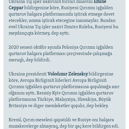
Ukraina Tış işler naziriniñ birinci muavini
Emine
Ceppar
bildirgenine köre, Rusiyeni Qırımnı işğalden
qurtaruv halqara platformasında iştirak etmege davet
etecekler, amma iştirak etecegine inanmaylar. Bundan
evel Ukraina Tış işler naziri Dmıtro Kuleba, Rusiyeni bu
meydançıqta körmey, dep ayttı.
2020 senesi oktâbr ayında Poloniya Qırımnı işğalden
qurtaruv halqara platforması çerçivesinde çalışmağa
meraqlı, dep bildirdi.
Ukraina prezidenti
Volodımır Zelenskıy
bildirgenine
köre, Avropa Birliginiñ liderleri Avropa Birliginiñ
Qırımnı işğalden qurtaruv platformasına qoşulmağa azır
olğanını ayttı. Resmiy Kyiv Qırımnı işğalden qurtaruv
platformasına Türkiye, Malayziya, Slovakiya, Büyük
Britaniya ve diger memleketler qoşulır, dep bekley.
Kreml, Qırım meselesi qapatıldı ve Rusiye onı halqara
muzakerelerge almaycaq, dep bir qaç kere bildirgen edi.