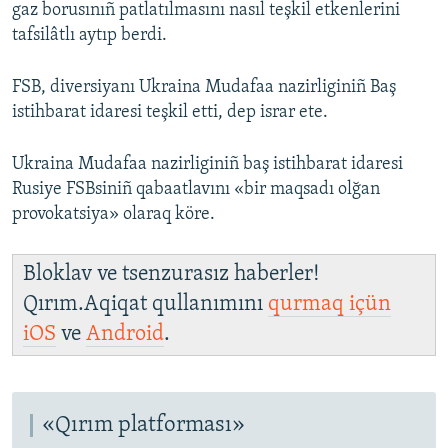
gaz borusınıñ patlatılmasını nasıl teşkil etkenlerini
tafsilâtlı aytıp berdi.
FSB, diversiyanı Ukraina Mudafaa nazirliginiñ Baş
istihbarat idaresi teşkil etti, dep israr ete.
Ukraina Mudafaa nazirliginiñ baş istihbarat idaresi
Rusiye FSBsiniñ qabaatlavını «bir maqsadı olğan
provokatsiya» olaraq köre.
Bloklav ve tsenzurasız haberler!
Qırım.Aqiqat qullanımını
qurmaq içün
iOS
ve
Android
.
«Qırım platforması»