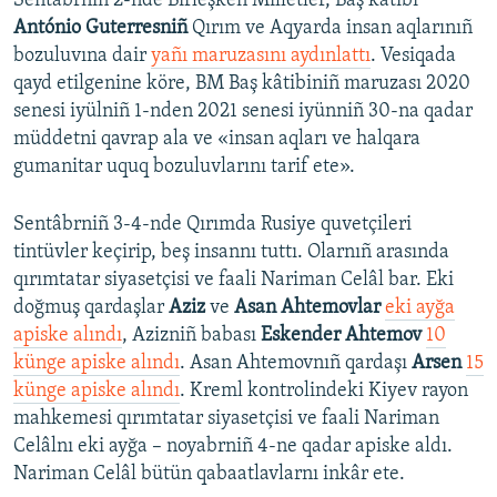
Sentâbrniñ 2-nde Birleşken Milletler, Baş kâtibi
António Guterresniñ
Qırım ve Aqyarda insan aqlarınıñ
bozuluvına dair
yañı maruzasını aydınlattı
. Vesiqada
qayd etilgenine köre, BM Baş kâtibiniñ maruzası 2020
senesi iyülniñ 1-nden 2021 senesi iyünniñ 30-na qadar
müddetni qavrap ala ve «insan aqları ve halqara
gumanitar uquq bozuluvlarını tarif ete».
Sentâbrniñ 3-4-nde Qırımda Rusiye quvetçileri
tintüvler keçirip, beş insannı tuttı. Olarnıñ arasında
qırımtatar siyasetçisi ve faali Nariman Celâl bar. Eki
doğmuş qardaşlar
Aziz
ve
Asan Ahtemovlar
eki ayğa
apiske alındı
, Azizniñ babası
Eskender Ahtemov
10
künge apiske alındı
. Asan Ahtemovnıñ qardaşı
Arsen
15
künge apiske alındı
. Kreml kontrolindeki Kiyev rayon
mahkemesi qırımtatar siyasetçisi ve faali Nariman
Celâlnı eki ayğa – noyabrniñ 4-ne qadar apiske aldı.
Nariman Celâl bütün qabaatlavlarnı inkâr ete.