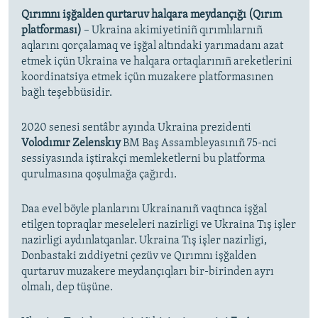
Qırımnı işğalden qurtaruv halqara meydançığı (Qırım
platforması)
– Ukraina akimiyetiniñ qırımlılarnıñ
aqlarını qorçalamaq ve işğal altındaki yarımadanı azat
etmek içün Ukraina ve halqara ortaqlarınıñ areketlerini
koordinatsiya etmek içün muzakere platformasınen
bağlı teşebbüsidir.
2020 senesi sentâbr ayında Ukraina prezidenti
Volodımır Zelenskıy
BM Baş Assambleyasınıñ 75-nci
sessiyasında iştirakçi memleketlerni bu platforma
qurulmasına qoşulmağa çağırdı.
Daa evel böyle planlarını Ukrainanıñ vaqtınca işğal
etilgen topraqlar meseleleri nazirligi ve Ukraina Tış işler
nazirligi aydınlatqanlar. Ukraina Tış işler nazirligi,
Donbastaki zıddiyetni çezüv ve Qırımnı işğalden
qurtaruv muzakere meydançıqları bir-birinden ayrı
olmalı, dep tüşüne.