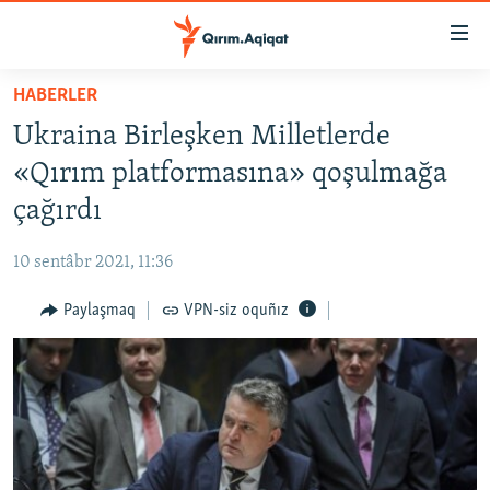
Link
açıqlığı
Esas
HABERLER
mündericege
HABERLER
Ukraina Birleşken Milletlerde
qaytmaq
SİYASET
Baş
«Qırım platformasına» qoşulmağa
İQTİSADİYAT
navigatsiyağa
çağırdı
qaytmaq
CEMİYET
Qıdıruvğa
10 sentâbr 2021, 11:36
MEDENİYET
qaytmaq
Paylaşmaq
VPN-siz oquñız
İNSAN AQLARI
VİDEO
SÜRET
BLOGLAR
FİKİR