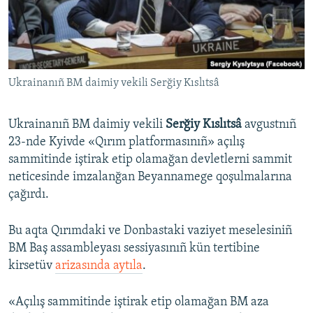
Русский
Українською
Ukrainanıñ BM daimiy vekili Serğiy Kıslıtsâ
QOŞULIÑIZ!
Ukrainanıñ BM daimiy vekili
Serğiy Kıslıtsâ
avgustnıñ
23-nde Kyivde «Qırım platformasınıñ» açılış
RFE/RS bütün saytları
sammitinde iştirak etip olamağan devletlerni sammit
neticesinde imzalanğan Beyannamege qoşulmalarına
çağırdı.
Bu aqta Qırımdaki ve Donbastaki vaziyet meselesiniñ
BM Baş assambleyası sessiyasınıñ kün tertibine
kirsetüv
arizasında aytıla
.
«Açılış sammitinde iştirak etip olamağan BM aza