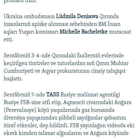
protokol tizdi.
Ukraina ombudsmanı
Lüdmila Denisova
Qırımda
insanlarnıñ apiske alınması sebebinden BM İnsan
aqları Yuqarı komissarı
Michelle Bacheletke
muracaat
etti.
Sentâbrniñ 3-4-nde Qırımdaki faallerniñ evlerinde
keçirilgen tintüvler ve tutuvlardan soñ Qırım Muhtar
Cumhuriyeti ve Aqyar prokuraturası cinaiy tahqiqat
başlattı.
Sentâbrniñ 7-nde
TASS
Rusiye malümat agentilgi
Rusiye FSB-sine atfı etip, Aqmescit civarındaki Anğara
(Perevalnoye) köyü yaqınlarında gaz borusında
diversiya yapqanından şübheli sayılğanlar qabaatını
itiraf etkenler, dep bildirdi. FSB yayınlağan videoda eki
ekrek kimden talimat alğanlarını ve Anğara köyünde