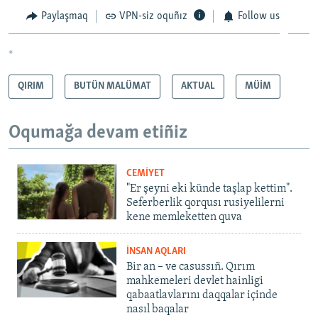
Paylaşmaq
VPN-siz oquñız
Follow us
*
QIRIM
BUTÜN MALÜMAT
AKTUAL
MÜİM
Oqumağa devam etiñiz
CEMİYET
"Er şeyni eki künde taşlap kettim".
Seferberlik qorqusı rusiyelilerni
kene memleketten quva
İNSAN AQLARI
Bir an – ve casussıñ. Qırım
mahkemeleri devlet hainligi
qabaatlavlarını daqqalar içinde
nasıl baqalar