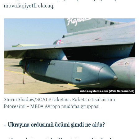
muvafaqiyetli olacaq.
Storm Shadow/SCALP raketası. Raketa istisalcısınıñ
fotoresimi – MBDA Avropa mudafaa gruppası
– Ukrayına ordusınıñ ücümi şimdi ne alda?