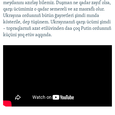
meydanını azırlay bilemiz. Duşman ne qadar zayıf olsa,
qarşı ücümimiz o qadar semereli ve az masraflı olur.
Ukrayına ordusınıñ bütün ğayretleri şimdi mında
kösterile, dep tüşünem. Ukrayınanıñ qarşı ücümi şimdi
– topraqlarnıñ azat etilüvinden daa çoq Putin ordusınıñ
küçüni yoq etüv aqqında.