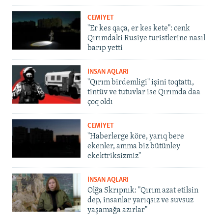
CEMİYET
"Er kes qaça, er kes kete": cenk
Qırımdaki Rusiye turistlerine nasıl
barıp yetti
İNSAN AQLARI
"Qırım birdemligi" işini toqtattı,
tintüv ve tutuvlar ise Qırımda daa
çoq oldı
CEMİYET
"Haberlerge köre, yarıq bere
ekenler, amma biz bütünley
ekektriksizmiz"
İNSAN AQLARI
Olğa Skrıpnık: "Qırım azat etilsin
dep, insanlar yarıqsız ve suvsuz
yaşamağa azırlar"