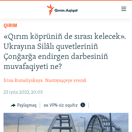
Link
açıqlığı
Esas
QIRIM
mündericege
HABERLER
«Qırım köprüniñ de sırası kelecek».
qaytmaq
SİYASET
Baş
Ukrayına Silâlı quvetleriniñ
İQTİSADİYAT
navigatsiyağa
Çonğarğa endirgen darbesiniñ
qaytmaq
CEMİYET
muvafaqiyeti ne?
Qıdıruvğa
MEDENİYET
qaytmaq
İrina Romaliyskaya
Nastoyaşçeye vremâ
İNSAN AQLARI
23 iyün 2023, 20:05
VİDEO
SÜRET
Paylaşmaq
VPN-siz oquñız
BLOGLAR
FİKİR