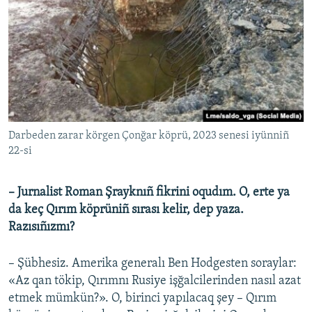
Darbeden zarar körgen Çonğar köprü, 2023 senesi iyünniñ
22-si
– Jurnalist Roman Şrayknıñ fikrini oqudım. O, erte ya
da keç Qırım köprüniñ sırası kelir, dep yaza.
Razısıñızmı?
– Şübhesiz. Amerika generalı Ben Hodgesten soraylar:
«Az qan tökip, Qırımnı Rusiye işğalcilerinden nasıl azat
etmek mümkün?». O, birinci yapılacaq şey – Qırım