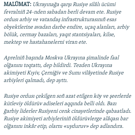
MALÜMAT:
Ukrayınağa qarşı Rusiye silâlı ücümi
fevralniñ 24-nden sabadan berli devam ete. Rusiye
ordusı arbiy ve vatandaş infrastrukturasınıñ esas
obyektlerine avadan darbe endire, uçaq alanları, arbiy
bölük, cermay bazaları, yaqıt stantsiyaları, kilse,
mektep ve hastahanelerni viran ete.
Aprelniñ başında Moskva Ukrayına şimalinde faal
olğanını toqtattı, dep bildirdi. Tezden Ukrayına
akimiyeti Kıyiv, Çerniğiv ve Sumı vilâyetinde Rusiye
arbiyleri qalmadı, dep ayttı.
Rusiye ordusı çekilgen soñ azat etilgen köy ve şeerlerde
kütleviy öldürüv adiseleri aqqında belli oldı. Bazı
ğarbiy liderler Rusiyeni cenk cinayetlerinde qabaatladı.
Rusiye akimiyeti arbiyleriniñ öldürüvlerge alâqası bar
olğanını inkâr etip, olarnı «uyduruv» dep adlandıra.