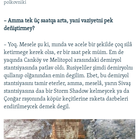
polkovniki
– Amma tek üç saatqa arta, yani vaziyetni pek
deñiştirmey?
– Yoq. Mesele şu ki, mında ve acele bir şekilde çoq silâ
ketirmege kerek olsa, er bir saat pek müim. Em de
yaqında Canköy ve Melitopol arasındaki demiryol
stantsiyasında patlav oldı. Rusiyeliler şimdi demiryolnı
qullanıp olğanından emin degilim. Ebet, bu demiryol
stantsiyasını tamir eterler, amma, meselâ, yarın Sivaş
stantsiyasına daa bir Storm Shadow kelmeycek ya da
Çonğar rayonında köpür keçitlerine raketa darbeleri
endirilmeycek demek degil.