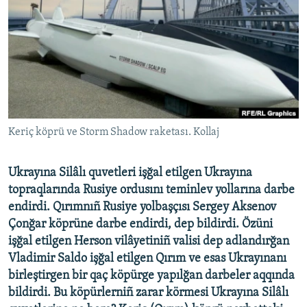
Русский
Українською
QOŞULIÑIZ!
Keriç köprü ve Storm Shadow raketası. Kollaj
RFE/RS bütün saytları
Ukrayına Silâlı quvetleri işğal etilgen Ukrayına
topraqlarında Rusiye ordusını teminlev yollarına darbe
endirdi. Qırımnıñ Rusiye yolbaşçısı Sergey Aksenov
Çonğar köprüne darbe endirdi, dep bildirdi. Özüni
işğal etilgen Herson vilâyetiniñ valisi dep adlandırğan
Vladimir Saldo işğal etilgen Qırım ve esas Ukrayınanı
birleştirgen bir qaç köpürge yapılğan darbeler aqqında
bildirdi. Bu köpürlerniñ zarar körmesi Ukrayına Silâlı