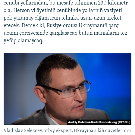
cenübi yollarından, bu mesafe tahminen 230 kilometr
ola. Herson vilâyetiniñ cenübinde yollarnıñ vaziyeti
pek yaramay olğanı içün tehnika uzun-uzun areket
etecek. Demek ki, Rusiye ordusı Ukrayınanıñ qarşı
ücümi çerçivesinde qarşılaşacaq bütün manialarnı tez
yeñip olamaycaq.
Vladıslav Seleznev, arbiy ekspert, Ukrayına silâlı quvetleriniñ