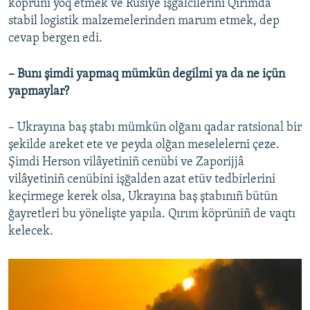
köprüni yoq etmek ve Rusiye işğalcilerini Qırımda
stabil logistik malzemelerinden marum etmek, dep
cevap bergen edi.
– Bunı şimdi yapmaq mümkün degilmi ya da ne içün
yapmaylar?
– Ukrayına baş ştabı mümkün olğanı qadar ratsional bir
şekilde areket ete ve peyda olğan meselelerni çeze.
Şimdi Herson vilâyetiniñ cenübi ve Zaporijjâ
vilâyetiniñ cenübini işğalden azat etüv tedbirlerini
keçirmege kerek olsa, Ukrayına baş ştabınıñ bütün
ğayretleri bu yönelişte yapıla. Qırım köprüniñ de vaqtı
kelecek.