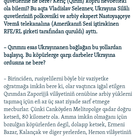
quvetlerine ne bere? Keriç (Qırım) köprü nevbetteki
ola bilemi? Bu aqta Vladislav Seleznev, Ukrayına Silâlı
quvetleriniñ polkovniki ve arbiy ekspert Nastoyaşçeye
Vremâ telekanalına (Amerikanıñ Sesi iştirakinen
RFE/RL şirketi tarafından quruldı) ayttı.
– Qırımnı esas Ukrayınanen bağlağan bu yollardan
başlayıq. Bu köpürlerge qarşı darbeler Ukrayına
ordusına ne bere?
– Birinciden, rusiyelilerni böyle bir vaziyetke
oğratmağa imkân bere ki, olar vaqtınca işğal etilgen
Qırımdan Zaporijjâ vilâyetiniñ cenübine arbiy yüklerni
taşımaq içün eñ az üç saat ziyade sarf etmege
mecburlar. Çünki Canköyden Melitopolge qadar doğru
ketseñ, 80 kilometr ola. Amma imkân olmağanı içün
bozulğan köpürlerden degil, dolaşıp ketsek, Ermeni
Bazar, Kalançak ve diger yerlerden, Herson vilâyetiniñ