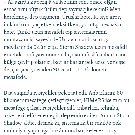
– Al-azırda Zaporijjâ vilâyetiniñ cenübinde olğan
esnaslarnı büyük ücüm dep saymaq kerekmi? Men
kerekmey, dep tüşünem. Uruşlar kete, Rusiye arbiy
imkânlarını yoq etken, eksiltken, yorultqan esnaslar
kete. Çünki uzun mesafeli top sistemalarınıñ
muntazam işi sayesinde Ukrayına ordusı uruş
meydanında üstün çıqa. Storm Shadow uzun mesafeli
raketalarınıñ yardımınen duşmannıñ silâ anbarlarını
külge çevirip olamız, bazı anbarlar pek uzaq yerleşse
de, çatışma yerinden 90 ve atta 100 kilometr
mesafede.
Daa yaqında rusiyeliler pek raat edi. Anbarlarını 80
kilometr mesafege çetleştirgenler, HIMARS ise tam bu
mesafege çalışa, rusiyeliler silâ anbarları, tehnika,
askerleri telükede degil, dep emin ediler. Amma Storm
Shadow aldıq, demek ki, sistematik bir şekilde pek
müim işni yapmağa imkânımız bar, kelecek uruş