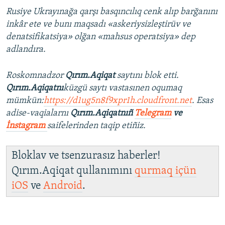
Rusiye Ukrayınağa qarşı basqıncılıq cenk alıp barğanını
inkâr ete ve bunı maqsadı «askeriysizleştirüv ve
denatsifikatsiya» olğan «mahsus operatsiya» dep
adlandıra.
Roskomnadzor
Qırım.Aqiqat
saytını blok etti.
Qırım.Aqiqatnı
küzgü saytı vastasınen oqumaq
mümkün:
https://d1ug5n8f9xpr1h.cloudfront.net
. Esas
adise-vaqialarnı
Qırım.Aqiqatnıñ
Telegram
ve
İnstagram
saifelerinden taqip etiñiz.
Bloklav ve tsenzurasız haberler!
Qırım.Aqiqat qullanımını
qurmaq içün
iOS
ve
Android
.