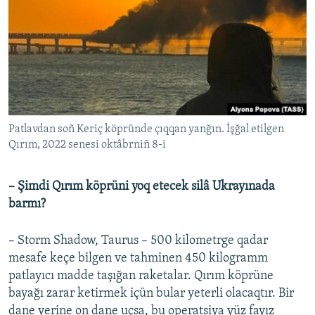
Patlavdan soñ Keriç köpründe çıqqan yanğın. İşğal etilgen
Qırım, 2022 senesi oktâbrniñ 8-i
– Şimdi Qırım köprüni yoq etecek silâ Ukrayınada
barmı?
– Storm Shadow, Taurus – 500 kilometrge qadar
mesafe keçe bilgen ve tahminen 450 kilogramm
patlayıcı madde taşığan raketalar. Qırım köprüne
bayağı zarar ketirmek içün bular yeterli olacaqtır. Bir
dane yerine on dane uçsa, bu operatsiya yüz fayız