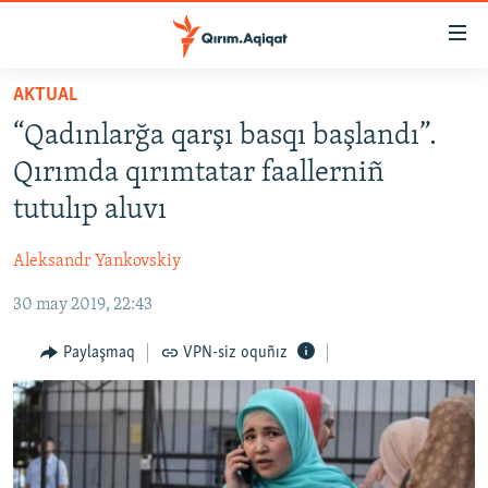
Link
açıqlığı
Esas
AKTUAL
mündericege
HABERLER
“Qadınlarğa qarşı basqı başlandı”.
qaytmaq
SİYASET
Baş
Qırımda qırımtatar faallerniñ
İQTİSADİYAT
navigatsiyağa
tutulıp aluvı
qaytmaq
CEMİYET
Qıdıruvğa
Aleksandr Yankovskiy
MEDENİYET
qaytmaq
30 may 2019, 22:43
İNSAN AQLARI
VİDEO
Paylaşmaq
VPN-siz oquñız
SÜRET
BLOGLAR
FİKİR