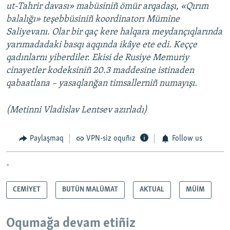
ut-Tahrir davası» mabüsiniñ ömür arqadaşı, «Qırım
balalığı» teşebbüsiniñ koordinatorı Mümine
Saliyevanı. Olar bir qaç kere halqara meydançıqlarında
yarımadadaki basqı aqqında ikâye ete edi. Keççe
qadınlarnı yiberdiler. Ekisi de Rusiye Memuriy
cinayetler kodeksiniñ 20.3 maddesine istinaden
qabaatlana – yasaqlanğan timsallerniñ numayışı.
(Metinni Vladislav Lentsev azırladı)
Paylaşmaq
VPN-siz oquñız
Follow us
*
CEMİYET
BUTÜN MALÜMAT
AKTUAL
MÜİM
Oqumağa devam etiñiz