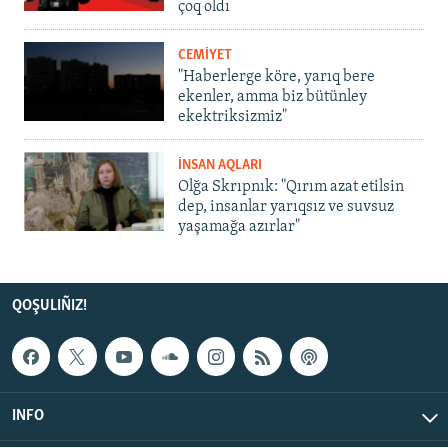
çoq oldı
CEMİYET
"Haberlerge köre, yarıq bere
ekenler, amma biz bütünley
ekektriksizmiz"
İNSAN AQLARI
Olğa Skrıpnık: "Qırım azat etilsin
dep, insanlar yarıqsız ve suvsuz
yaşamağa azırlar"
QOŞULIÑIZ!
INFO