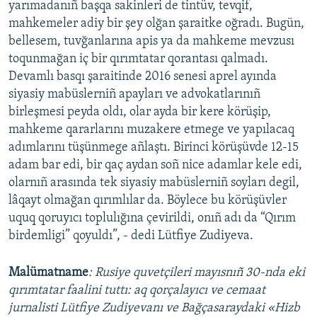
yarımadanıñ başqa sakinleri de tintüv, tevqif,
mahkemeler adiy bir şey olğan şaraitke oğradı. Bugün,
bellesem, tuvğanlarına apis ya da mahkeme mevzusı
toqunmağan iç bir qırımtatar qorantası qalmadı.
Devamlı basqı şaraitinde 2016 senesi aprel ayında
siyasiy mabüslerniñ apayları ve advokatlarınıñ
birleşmesi peyda oldı, olar ayda bir kere körüşip,
mahkeme qararlarını muzakere etmege ve yapılacaq
adımlarını tüşünmege añlaştı. Birinci körüşüvde 12-15
adam bar edi, bir qaç aydan soñ nice adamlar kele edi,
olarnıñ arasında tek siyasiy mabüslerniñ soyları degil,
lâqayt olmağan qırımlılar da. Böylece bu körüşüvler
uquq qoruyıcı toplulığına çevirildi, onıñ adı da “Qırım
birdemligi” qoyuldı”, - dedi Lütfiye Zudiyeva.
Malümatname
: Rusiye quvetçileri mayısnıñ 30-nda eki
qırımtatar faalini tuttı: aq qorçalayıcı ve cemaat
jurnalisti Lütfiye Zudiyevanı ve Bağçasaraydaki «Hizb