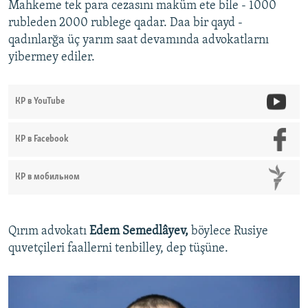
Mahkeme tek para cezasını maküm ete bile - 1000
rubleden 2000 rublege qadar. Daa bir qayd -
qadınlarğa üç yarım saat devamında advokatlarnı
yibermey ediler.
КР в YouTube
КР в Facebook
КР в мобильном
Qırım advokatı
Edem Semedlâyev,
böylece Rusiye
quvetçileri faallerni tenbilley, dep tüşüne.