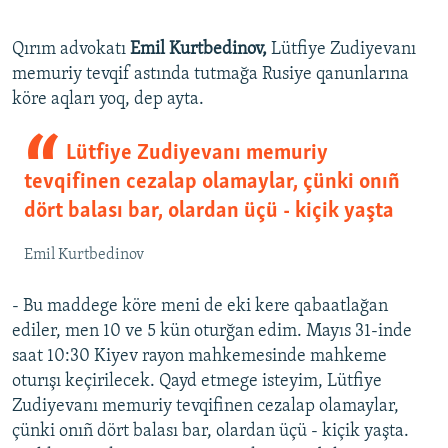
Qırım advokatı
Emil Kurtbedinov,
Lütfiye Zudiyevanı
memuriy tevqif astında tutmağa Rusiye qanunlarına
köre aqları yoq, dep ayta.
Lütfiye Zudiyevanı memuriy
tevqifinen cezalap olamaylar, çünki onıñ
dört balası bar, olardan üçü - kiçik yaşta
Emil Kurtbedinov
- Bu maddege köre meni de eki kere qabaatlağan
ediler, men 10 ve 5 kün oturğan edim. Mayıs 31-inde
saat 10:30 Kiyev rayon mahkemesinde mahkeme
oturışı keçirilecek. Qayd etmege isteyim, Lütfiye
Zudiyevanı memuriy tevqifinen cezalap olamaylar,
çünki onıñ dört balası bar, olardan üçü - kiçik yaşta.