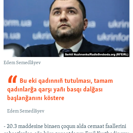
Edem Semedlâyev
Bu eki qadınnıñ tutulması, tamam
qadınlarğa qarşı yañı basqı dalğası
başlanğanını köstere
Edem Semedlâyev
- 20.3 maddesine binaen çoqusı alda cemaat faallerini