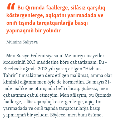
Bu Qırımda faallerge, silâsız qarşılıq
köstergenlerge, aqiqatnı yarımadada ve
onıñ tışında tarqatqanlarğa basqı
yapmaqnıñ bir yoludır
Mümine Saliyeva
- Men Rusiye Federatsiyasınıñ Memuriy cinayetler
kodeksiniñ 20.3 maddesine köre qabaatlanam. Bu -
Facebook ağında 2013 yılı yasaq etilgen “Hizb ut-
Tahrir” timsalâtınen derc etilgen malümat, amma olar
kiminki olğanını men öyle de körmedim. Bu mayıs 31-
inde mahkeme oturışında belli olacaq. Şübesiz, men
qabaatımnı qabul etmeyim. Men añlayım, bu Qırımda
faallerge, silâsız qarşılıq köstergenlerge, aqiqatnı
yarımadada ve onıñ tışında tarqatqanlarğa basqı
yapmaqnıñ bir yoludır. Böylece, men bunı özüme,