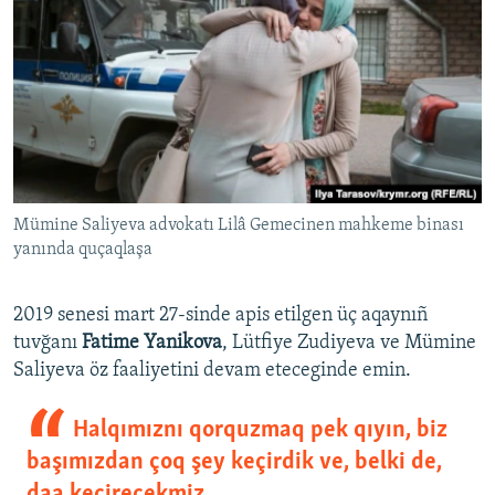
Mümine Saliyeva advokatı Lilâ Gemecinen mahkeme binası
yanında quçaqlaşa
2019 senesi mart 27-sinde apis etilgen üç aqaynıñ
tuvğanı
Fatime Yanikova
, Lütfiye Zudiyeva ve Mümine
Saliyeva öz faaliyetini devam eteceginde emin.
Halqımıznı qorquzmaq pek qıyın, biz
başımızdan çoq şey keçirdik ve, belki de,
daa keçirecekmiz