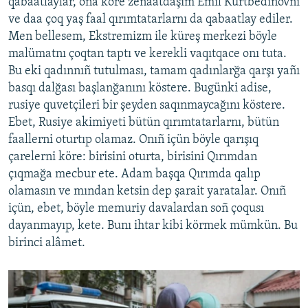
qabaatlaylar, oña köre zenaatdaşım Emil Kurtbedinovnı
ve daa çoq yaş faal qırımtatarlarnı da qabaatlay ediler.
Men bellesem, Ekstremizm ile küreş merkezi böyle
malümatnı çoqtan taptı ve kerekli vaqıtqace onı tuta.
Bu eki qadınnıñ tutulması, tamam qadınlarğa qarşı yañı
basqı dalğası başlanğanını köstere. Bugünki adise,
rusiye quvetçileri bir şeyden saqınmaycağını köstere.
Ebet, Rusiye akimiyeti bütün qırımtatarlarnı, bütün
faallerni oturtıp olamaz. Onıñ içün böyle qarışıq
çarelerni köre: birisini oturta, birisini Qırımdan
çıqmağa mecbur ete. Adam başqa Qırımda qalıp
olamasın ve mından ketsin dep şarait yaratalar. Onıñ
içün, ebet, böyle memuriy davalardan soñ çoqusı
dayanmayıp, kete. Bunı ihtar kibi körmek mümkün. Bu
birinci alâmet.