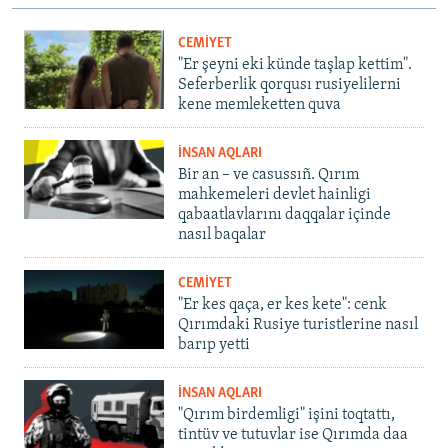
CEMİYET
"Er şeyni eki künde taşlap kettim".
Seferberlik qorqusı rusiyelilerni
kene memleketten quva
İNSAN AQLARI
Bir an – ve casussıñ. Qırım
mahkemeleri devlet hainligi
qabaatlavlarını daqqalar içinde
nasıl baqalar
CEMİYET
"Er kes qaça, er kes kete": cenk
Qırımdaki Rusiye turistlerine nasıl
barıp yetti
İNSAN AQLARI
"Qırım birdemligi" işini toqtattı,
tintüv ve tutuvlar ise Qırımda daa