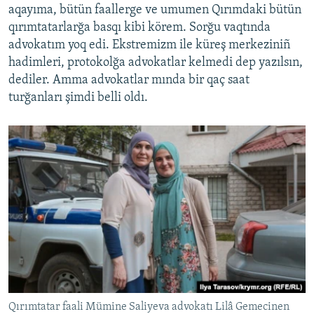
aqayıma, bütün faallerge ve umumen Qırımdaki bütün
qırımtatarlarğa basqı kibi körem. Sorğu vaqtında
advokatım yoq edi. Ekstremizm ile küreş merkeziniñ
hadimleri, protokolğa advokatlar kelmedi dep yazılsın,
dediler. Amma advokatlar mında bir qaç saat
turğanları şimdi belli oldı.
Qırımtatar faali Mümine Saliyeva advokatı Lilâ Gemecinen