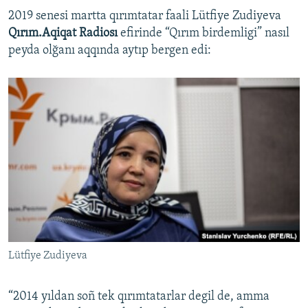
2019 senesi martta qırımtatar faali Lütfiye Zudiyeva
Qırım.Aqiqat Radiosı
efirinde “Qırım birdemligi” nasıl
peyda olğanı aqqında aytıp bergen edi:
Lütfiye Zudiyeva
“2014 yıldan soñ tek qırımtatarlar degil de, amma