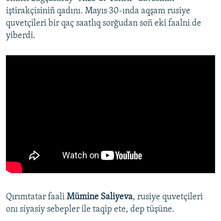
iştirakçisiniñ qadını. Mayıs 30-ında aqşam rusiye
quvetçileri bir qaç saatlıq sorğudan soñ eki faalni de
yiberdi.
Qırımtatar faali
Mümine Saliyeva
, rusiye quvetçileri
onı siyasiy sebepler ile taqip ete, dep tüşüne.