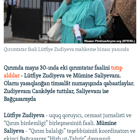
Русский
Українською
QOŞULIÑIZ!
Qırımtatar faali Lütfiye Zudiyeva mahkeme binası yanında
Qırımda mayıs 30-ında eki qırımtatar faalini
tutıp
RFE/RS bütün saytları
aldılar
- Lütfiye Zudiyeva ve Mümine Saliyevanı.
Olarnı yasaqlanğan timsalât numayışında qabaatlaylar.
Zudiyevanı Canköyde tuttılar, Saliyevanı ise
Bağçasarayda
Lütfiye Zudiyeva
- uquq qoruyıcı, cemaat jurnalisti ve
“Qırım birdemligi” birleşmesiniñ faali.
Mümine
Saliyeva
- “Qırım balalığı” teşebbüsiniñ koordinatorı ve
ekinci Bağçasaray “Hizb ut-Tahrir” davasınıñ