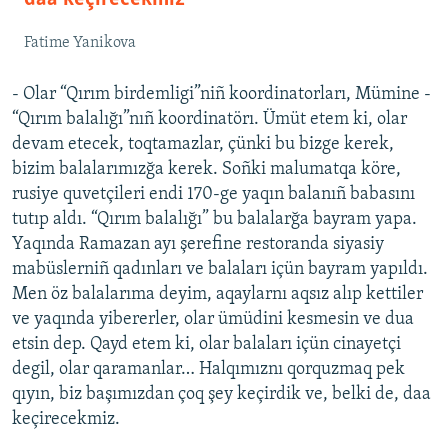
Fatime Yanikova
- Olar “Qırım birdemligi”niñ koordinatorları, Mümine -
“Qırım balalığı”nıñ koordinatörı. Ümüt etem ki, olar
devam etecek, toqtamazlar, çünki bu bizge kerek,
bizim balalarımızğa kerek. Soñki malumatqa köre,
rusiye quvetçileri endi 170-ge yaqın balanıñ babasını
tutıp aldı. “Qırım balalığı” bu balalarğa bayram yapa.
Yaqında Ramazan ayı şerefine restoranda siyasiy
mabüslerniñ qadınları ve balaları içün bayram yapıldı.
Men öz balalarıma deyim, aqaylarnı aqsız alıp kettiler
ve yaqında yibererler, olar ümüdini kesmesin ve dua
etsin dep. Qayd etem ki, olar balaları içün cinayetçi
degil, olar qaramanlar… Halqımıznı qorquzmaq pek
qıyın, biz başımızdan çoq şey keçirdik ve, belki de, daa
keçirecekmiz.