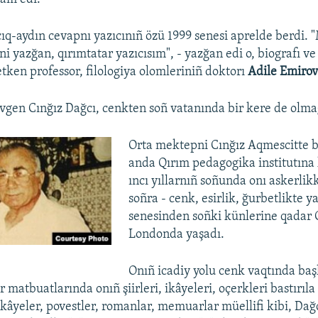
-aydın cevapnı yazıcınıñ özü 1999 senesi aprelde berdi. 
ini yazğan, qırımtatar yazıcısım", - yazğan edi o, biografı ve
etken professor, filologiya olomleriniñ doktorı
Adile Emiro
vgen Cınğız Dağcı, cenkten soñ vatanında bir kere de olmağ
Orta mektepni Cınğız Aqmescitte bi
anda Qırım pedagogika institutına 
ıncı yıllarnıñ soñunda onı askerlikk
soñra - cenk, esirlik, ğurbetlikte y
senesinden soñki künlerine qadar 
Londonda yaşadı.
Onıñ icadiy yolu cenk vaqtında başl
r matbuatlarında onıñ şiirleri, ikâyeleri, oçerkleri bastırı
 ikâyeler, povestler, romanlar, memuarlar müellifi kibi, Dağ