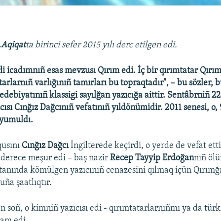
.Aqiqat
ta birinci sefer 2015 yılı derc etilgen edi.
rli icadımnıñ esas mevzusı Qırım edi. İç bir qırımtatar Qırı
arlarnıñ varlığınıñ tamırları bu topraqtadır", – bu sözler,
debiyatınıñ klassigi sayılğan yazıcığa aittir. Sentâbrniñ 22
cısı Cınğız Dağcınıñ vefatınıñ yıldönümidir. 2011 senesi, o,
 yumuldı.
qusını
Cınğız Dağcı
İngilterede keçirdi, o yerde de vefat et
derece meşur edi – baş nazir
Recep Tayyip Erdoğan
nıñ öl
anında kömülgen yazıcınıñ cenazesini qılmaq içün Qırımğ
uña şaatlıqtır.
n soñ, o kimniñ yazıcısı edi - qırımtatarlarnıñmı ya da tür
dam edi.