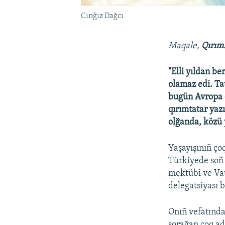
Cınğız Dağcı
Maqale,
Qırım
"Elli yıldan be
olamaz edi. Tat
bugün Avropa e
qırımtatar yazı
olğanda, közü
Yaşayışınıñ ço
Türkiyede soñ 
mektübi ve Vat
delegatsiyası b
Onıñ vefatında
sorağan çoq a