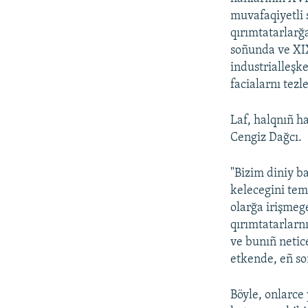
muvafaqiyetli 
qırımtatarlarğ
soñunda ve XIX
industrialleş
facialarnı tezle
Laf, halqnıñ ha
Cengiz Dağcı.
"Bizim diniy b
kelecegini tem
olarğa irişmege
qırımtatarlarn
ve bunıñ netic
etkende, eñ so
Böyle, onlarce