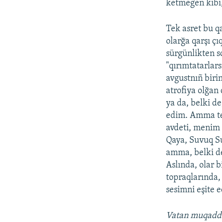
ketmegen kibi, 
Tek asret bu qa
olarğa qarşı çı
sürgünlikten s
"qırımtatarlars
avgustnıñ biri
atrofiya olğan
ya da, belki de
edim. Amma tek
avdeti, menim 
Qaya, Suvuq Su
amma, belki de
Aslında, olar b
topraqlarında,
sesimni eşite e
Vatan muqadde