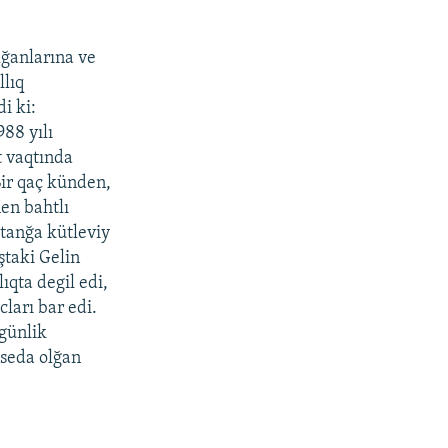
lğanlarına ve
llıq
i ki:
988 yılı
t vaqtında
Bir qaç künden,
Men bahtlı
tanğa kütleviy
ştaki Gelin
ıqta degil edi,
ları bar edi.
rgünlik
 seda olğan