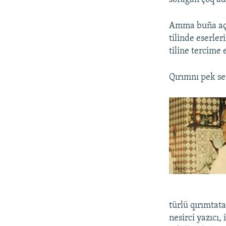
Amma buña açıq
tilinde eserler
tiline tercime 
Qırımnı pek se
türlü qırımtata
nesirci yazıcı,