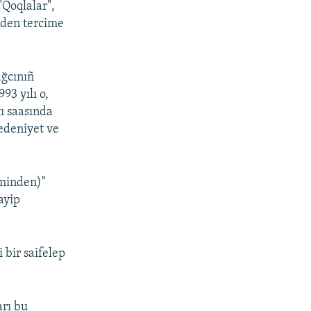
"Qoqlalar",
nden tercime
ağcınıñ
93 yılı o,
tı saasında
edeniyet ve
eminden)"
ayip
 bir saifelep
arı bu