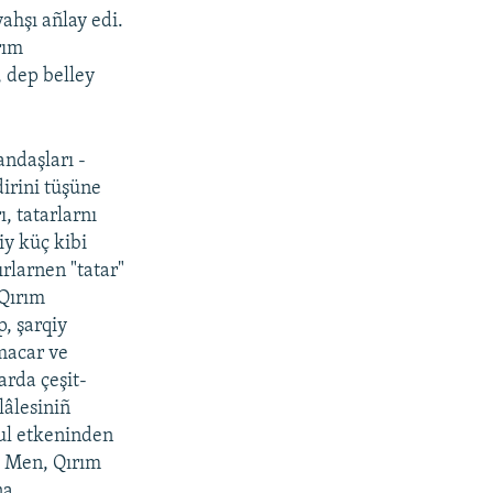
yahşı añlay edi.
rım
, dep belley
andaşları -
dirini tüşüne
ı, tatarlarnı
y küç kibi
rlarnen "tatar"
 Qırım
, şarqiy
 macar ve
rda çeşit-
lâlesiniñ
bul etkeninden
ı. Men, Qırım
na