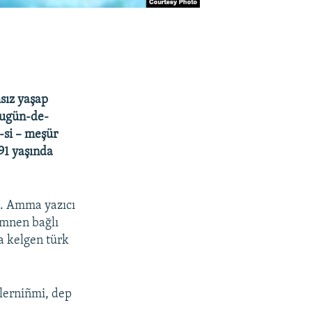
msız yaşap
 bugün-de-
-si – meşür
 91 yaşında
ti. Amma yazıcı
ümnen bağlı
a kelgen türk
klerniñmi, dep