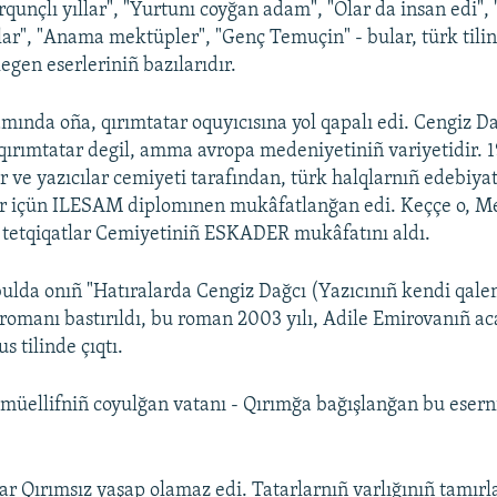
rqunçlı yıllar", "Yurtunı coyğan adam", "Olar da insan edi", 
ar", "Anama mektüpler", "Genç Temuçin" - bular, türk tili
egen eserleriniñ bazılarıdır.
amında oña, qırımtatar oquyıcısına yol qapalı edi. Cengiz D
 qırımtatar degil, amma avropa medeniyetiniñ variyetidir. 19
r ve yazıcılar cemiyeti tarafından, türk halqlarnıñ edebiya
lar içün ILESAM diplomınen mukâfatlanğan edi. Keççe o, M
 tetqiqatlar Cemiyetiniñ ESKADER mukâfatını aldı.
nbulda onıñ "Hatıralarda Cengiz Dağcı (Yazıcınıñ kendi qal
 romanı bastırıldı, bu roman 2003 yılı, Adile Emirovanıñ ac
s tilinde çıqtı.
r müellifniñ coyulğan vatanı - Qırımğa bağışlanğan bu eserni
tar Qırımsız yaşap olamaz edi. Tatarlarnıñ varlığınıñ tamırl