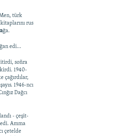
"Men, türk
 kitaplarını rus
va
ğa.
an edi...
tirdi, soñra
kirdi. 1940-
e çağırdılar,
aşayıs. 1946-ncı
Cınğız Dağcı
andı - çeşit-
la edi. Amma
cı çetelde