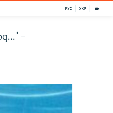
РУС
УКР
..." –