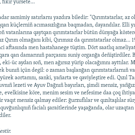
fikir yürsete...
dar samimiy satırlarnı yazdıra biledir: "Qırımtatarlar, az o
qqan küçlerniñ acımasızlığına baqmadan, dayandılar. Elli yı
oñ vatanlarına qaytqan qırımtatarlar bütün dünyağa kösterd
ız Qırım olmağanı kibi, Qırımsız da qırımtatarlar olmaz... 1
nci aftasında men hastahanege tüştim. Dört saatlıq ameliya
 qara qan damarınıñ parçasını suniy organğa deñiştirdiler. 
, eki-üc aydan soñ, men ağırsız yürip olacağımnı ayttılar. 
 bunıñ içün degil: o zaman başlanğan qırımtatarlarnıñ va
yürek aortamnı, sanki, yañarta ve qaviyleştire edi. Qızıl Ta
vnıñ lezeti ve Ayuv Dağnıñ bayırları, şimdi mensiz, yañğızl
, evelkisine köre, menim sesim ve nefesime daa çoq ihtiyac
ir vaqıt mensiz qalmay ediler: ğurzuflılar ve qızıltaşlılar sü
 quvğunlıqnıñ facialı şaraitlerinde yaşağanda, olar uzaqtan
diler.
stir.