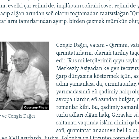
nı, evelki çar rejimi de, inqilâptan soñraki sovet rejimi de 
basıp alğanlarından soñ olarnı toqtamadan raatsızlağan "Qı
atarlarnı tamırlarından ayırıp, birden çezmek mümkün olur
Cengiz Dağcı, vatanı - Qırımnı, vat
qırımtatarlarnı, olarnıñ tarihiy taq
edi: "Rus milletçileriniñ qoyu soylar
Merkeziy Asiyadan kelgen tecavuzi
ğarp dünyasına köstermek içün, ası
adını yamanlasa da, qırımtatarlar,
yarımadasınıñ eñ qadimiy halqı olıp
avropalılardır, eñ azından bulğar,
romenlar kibi. Bu, qadimiy zamanla
türlü adları olğan halq, Geraylar sü
 ve Cengiz Dağcı
saltanatı vaqtında islâm dinini qa
soñ, qırımtatarlar adınen belli old
 ve XVII asırlarda Rusiye, Poloniya ve Litvaniya topraqları