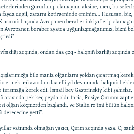
seferlerinden ğururlanıp olamayım; aksine, men, bu seferl
a fayda degil, zararnı ketirgeninde eminim... Hususan, biz, 
 asırnıñ başında Avropanen beraber inkişaf etip olamağa
ken Avropanen beraber ayatqa uyğunlaşmağanımız, bizni b
ştirdi".
vfsızlığı aqqında, ondan daa çoq - halqnıñ barlığı aqqında e
aqışlarımızğa bile mania olğanlarnı yoldan çıqartmaq kerek
in etmek; eñ azından daa elli yıl devamında halqnıñ bekle
 tırışmağa kerek edi. İsmail bey Gasprinskiy kibi şahıslar,
ıñ arasında pek keç peyda oldı: facia, Rusiye Qırımnı zapt 
esi olğan köçmerden başlandı, ve Stalin rejimi bütün halqn
ñ derecesine yetti".
 yıllar vatnında olmağan yazıcı, Qırım aqqında yaza. O, san