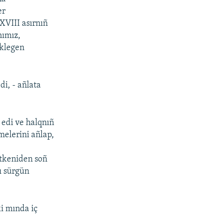
er
XVIII asırnıñ
nımız,
eklegen
di, - añlata
 edi ve halqnıñ
melerini añlap,
etkeniden soñ
ı sürgün
ki mında iç