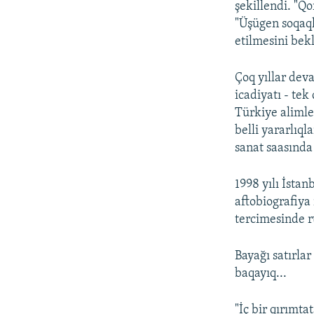
şekillendi. "Qo
"Üşügen soqaql
etilmesini bekl
Çoq yıllar dev
icadiyatı - tek
Türkiye alimle
belli yararlıq
sanat saasında
1998 yılı İsta
aftobiografiya
tercimesinde ru
Bayağı satırla
baqayıq...
"İç bir qırımta