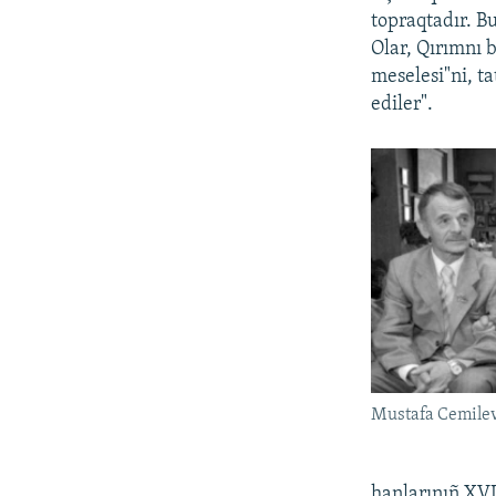
topraqtadır. Bu
Olar, Qırımnı 
meselesi"ni, t
ediler".
Mustafa Cemilev
hanlarınıñ XVI