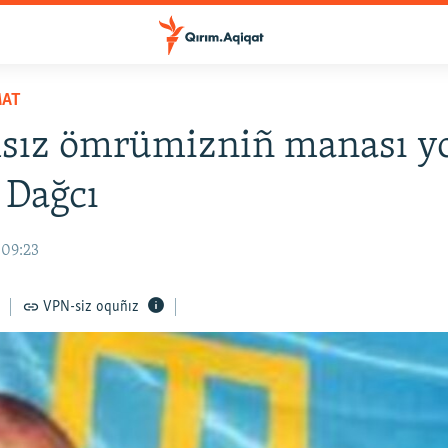
MAT
sız ömrümizniñ manası yoq
 Dağcı
 09:23
VPN-siz oquñız