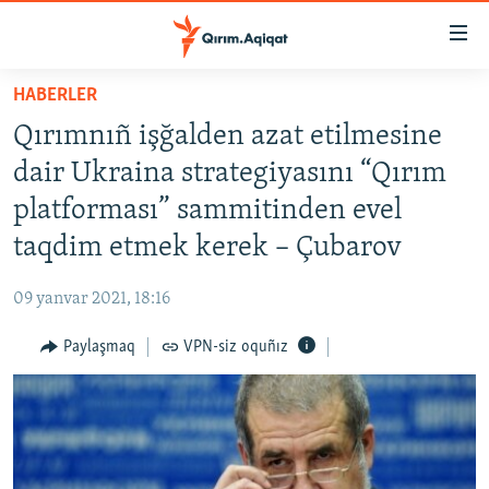
Link
açıqlığı
Esas
HABERLER
mündericege
HABERLER
Qırımnıñ işğalden azat etilmesine
qaytmaq
SİYASET
Baş
dair Ukraina strategiyasını “Qırım
İQTİSADİYAT
navigatsiyağa
platforması” sammitinden evel
qaytmaq
CEMİYET
taqdim etmek kerek – Çubarov
Qıdıruvğa
MEDENİYET
qaytmaq
09 yanvar 2021, 18:16
İNSAN AQLARI
Paylaşmaq
VPN-siz oquñız
VİDEO
SÜRET
BLOGLAR
FİKİR