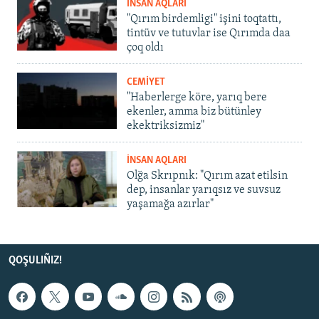
İNSAN AQLARI
"Qırım birdemligi" işini toqtattı,
tintüv ve tutuvlar ise Qırımda daa
çoq oldı
CEMİYET
"Haberlerge köre, yarıq bere
ekenler, amma biz bütünley
ekektriksizmiz"
İNSAN AQLARI
Olğa Skrıpnık: "Qırım azat etilsin
dep, insanlar yarıqsız ve suvsuz
yaşamağa azırlar"
QOŞULIÑIZ!