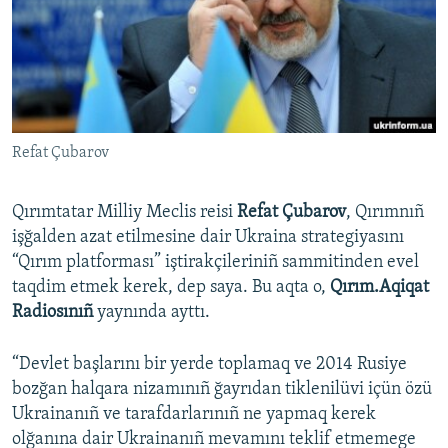
Русский
Українською
QOŞULIÑIZ!
Refat Çubarov
Qırımtatar Milliy Meclis reisi
Refat Çubarov
, Qırımnıñ
RFE/RS bütün saytları
işğalden azat etilmesine dair Ukraina strategiyasını
“Qırım platforması” iştirakçileriniñ sammitinden evel
taqdim etmek kerek, dep saya. Bu aqta o,
Qırım.Aqiqat
Radiosınıñ
yaynında ayttı.
“Devlet başlarını bir yerde toplamaq ve 2014 Rusiye
bozğan halqara nizamınıñ ğayrıdan tiklenilüvi içün özü
Ukrainanıñ ve tarafdarlarınıñ ne yapmaq kerek
olğanına dair Ukrainanıñ mevamını teklif etmemege