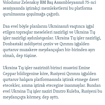
Volodımır Zelenskıy BM Baş Assambleyasınıñ 75-nci
sessiyasında iştirakçi memleketlerni bu platforma
qurulmasına qoşulmağa çağırdı.
Daa evel böyle planlarını Ukrainanıñ vaqtınca işğal
etilgen topraqlar meseleleri nazirligi ve Ukraina Tış
işler nazirligi aydınlatqanlar. Ukraina Tış işler nazirligi,
Donbastaki zıddiyetni çezüv ve Qırımnı işğalden
qurtaruv muzakere meydançıqları bir-birinden ayrı
olmalı, dep tüşüne.
Ukraina Tış işler naziriniñ birinci muavini Emine
Ceppar bildirgenine köre, Rusiyeni Qırımnı işğalden
qurtaruv halqara platformasında iştirak etmege davet
etecekler, amma iştirak etecegine inanmaylar. Bundan
evel Ukraina Tış işler naziri Dmıtro Kuleba, Rusiyeni bu
meydançıqta körmey, dep ayttı.