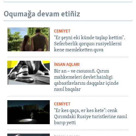
Oqumağa devam etiñiz
CEMİYET
"Er şeyni eki künde taşlap kettim".
Seferberlik qorqusı rusiyelilerni
kene memleketten quva
İNSAN AQLARI
Bir an – ve casussıñ. Qırım
mahkemeleri devlet hainligi
qabaatlavlarını daqqalar içinde
nasıl baqalar
CEMİYET
"Er kes qaça, er kes kete": cenk
Qırımdaki Rusiye turistlerine nasıl
barıp yetti