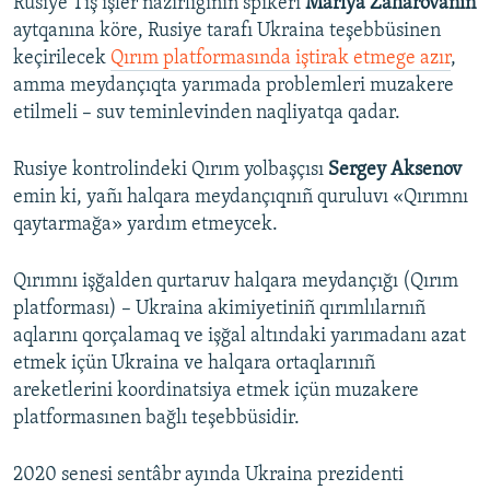
Rusiye Tış işler nazirliginiñ spikeri
Mariya Zaharovanıñ
aytqanına köre, Rusiye tarafı Ukraina teşebbüsinen
keçirilecek
Qırım platformasında iştirak etmege azır
,
amma meydançıqta yarımada problemleri muzakere
etilmeli – suv teminlevinden naqliyatqa qadar.
Rusiye kontrolindeki Qırım yolbaşçısı
Sergey Aksenov
emin ki, yañı halqara meydançıqnıñ quruluvı «Qırımnı
qaytarmağa» yardım etmeycek.
Qırımnı işğalden qurtaruv halqara meydançığı (Qırım
platforması) – Ukraina akimiyetiniñ qırımlılarnıñ
aqlarını qorçalamaq ve işğal altındaki yarımadanı azat
etmek içün Ukraina ve halqara ortaqlarınıñ
areketlerini koordinatsiya etmek içün muzakere
platformasınen bağlı teşebbüsidir.
2020 senesi sentâbr ayında Ukraina prezidenti