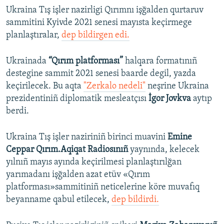
Ukraina Tış işler nazirligi Qırımnı işğalden qurtaruv
sammitini Kyivde 2021 senesi mayısta keçirmege
planlaştıralar,
dep bildirgen edi.
Ukrainada
“Qırım platforması”
halqara formatınıñ
destegine sammit 2021 senesi baarde degil, yazda
keçirilecek. Bu aqta
"Zerkalo nedeli"
neşrine Ukraina
prezidentiniñ diplomatik mesleatçısı
İgor Jovkva
aytıp
berdi.
Ukraina Tış işler naziriniñ birinci muavini
Emine
Ceppar Qırım.Aqiqat Radiosınıñ
yaynında, kelecek
yılnıñ mayıs ayında keçirilmesi planlaştırılğan
yarımadanı işğalden azat etüv «Qırım
platforması»sammitiniñ neticelerine köre muvafıq
beyanname qabul etilecek,
dep bildirdi.