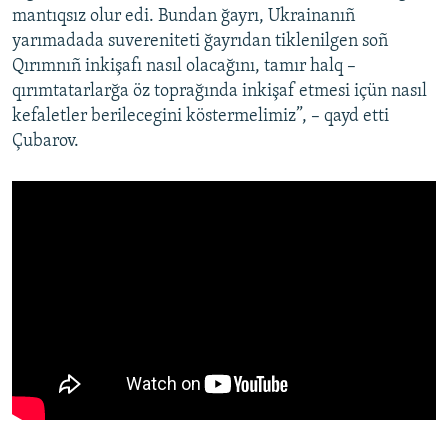
mantıqsız olur edi. Bundan ğayrı, Ukrainanıñ
yarımadada suvereniteti ğayrıdan tiklenilgen soñ
Qırımnıñ inkişafı nasıl olacağını, tamır halq –
qırımtatarlarğa öz toprağında inkişaf etmesi içün nasıl
kefaletler berilecegini köstermelimiz”, – qayd etti
Çubarov.