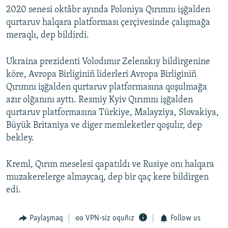
2020 senesi oktâbr ayında Poloniya Qırımnı işğalden
qurtaruv halqara platforması çerçivesinde çalışmağa
meraqlı, dep bildirdi.
Ukraina prezidenti Volodımır Zelenskıy bildirgenine
köre, Avropa Birliginiñ liderleri Avropa Birliginiñ
Qırımnı işğalden qurtaruv platformasına qoşulmağa
azır olğanını ayttı. Resmiy Kyiv Qırımnı işğalden
qurtaruv platformasına Türkiye, Malayziya, Slovakiya,
Büyük Britaniya ve diger memleketler qoşulır, dep
bekley.
Kreml, Qırım meselesi qapatıldı ve Rusiye onı halqara
muzakerelerge almaycaq, dep bir qaç kere bildirgen
edi.
Paylaşmaq
VPN-siz oquñız
Follow us