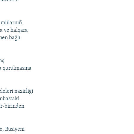
ımlılarnıñ
a ve halqara
nen bağlı
aş
ma qurulmasına
eleri nazirligi
onbastaki
ir-birinden
e, Rusiyeni