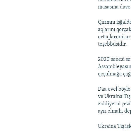
masasına dave
Qırımnı işğald
aqlarını qorça
ortaqlarınıñ a
teşebbüsidir.
2020 senesi se
Assambleyasını
qoşulmağa çağı
Daa evel böyle 
ve Ukraina Tış 
zıddiyetni çez
ayrı olmalı, de
Ukraina Tış iş