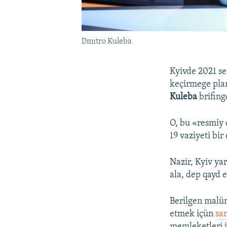
Dmıtro Kuleba
Kyivde 2021 se
keçirmege plan
Kuleba
brifing
O, bu «resmiy 
19 vaziyeti bir
Nazir, Kyiv ya
ala, dep qayd e
Berilgen malü
etmek içün
sa
memleketleri i