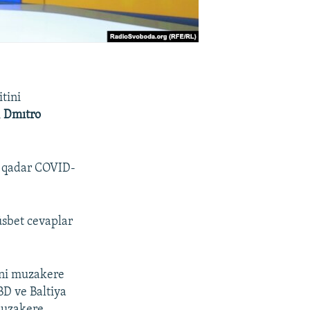
tini
i
Dmıtro
na qadar COVID-
üsbet cevaplar
ini muzakere
BD ve Baltiya
 muzakere