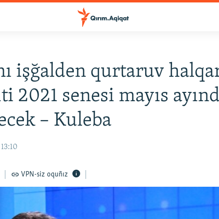
ı işğalden qurtaruv halqa
i 2021 senesi mayıs ayın
lecek – Kuleba
 13:10
VPN-siz oquñız