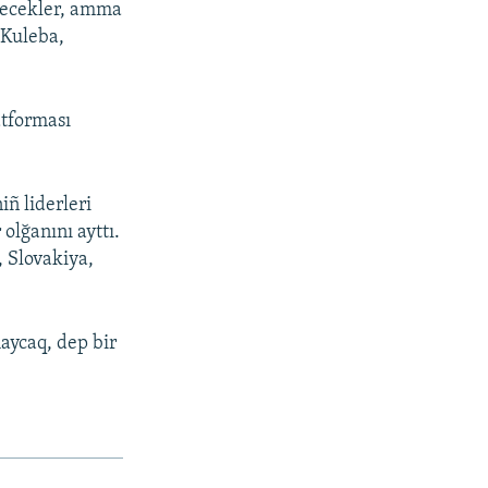
etecekler, amma
 Kuleba,
atforması
iñ liderleri
olğanını ayttı.
 Slovakiya,
aycaq, dep bir