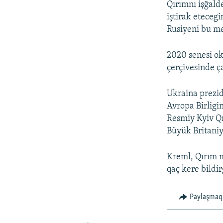
Qırımnı işğald
iştirak eteceg
Rusiyeni bu me
2020 senesi ok
çerçivesinde ç
Ukraina prezid
Avropa Birligi
Resmiy Kyiv Qı
Büyük Britaniy
Kreml, Qırım m
qaç kere bildir
Paylaşmaq