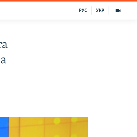
РУС
УКР
ra
da