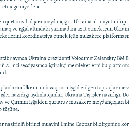
t etmege niyetlene.
en qurtaruv halqara meydançığı – Ukraina akimiyetiniñ qır
lamaq ve işğal altındaki yarımadanı azat etmek içün Ukrain
reketlerini koordinatsiya etmek içün muzakere platforması
ntâbr ayında Ukraina prezidenti Volodımır Zelenskıy BM B
ñ 75-nci sessiyasında iştirakçi memleketlerni bu platfor
rdı.
planlarını Ukrainanıñ vaqtınca işğal etilgen topraqlar mesel
işler nazirligi aydınlatqanlar. Ukraina Tış işler nazirligi, D
üv ve Qırımnı işğalden qurtaruv muzakere meydançıqları b
p tüşüne.
ler naziriniñ birinci muavini Emine Ceppar bildirgenine kör