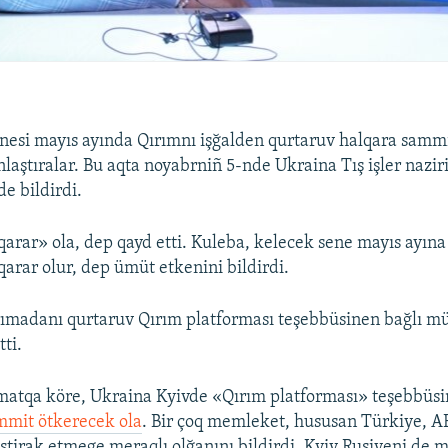
nesi mayıs ayında Qırımnı işğalden qurtaruv halqara sammi
laştıralar. Bu aqta noyabrniñ 5-nde Ukraina Tış işler nazir
de bildirdi.
qarar» ola, dep qayd etti. Kuleba, kelecek sene mayıs ayı
 qarar olur, dep ümüt etkenini bildirdi.
rımadanı qurtaruv Qırım platforması teşebbüsinen bağlı m
tti.
matqa köre, Ukraina Kyivde «Qırım platforması» teşebbüs
mmit ötkerecek ola
. Bir çoq memleket, hususan Türkiye, A
ştirak etmege meraqlı olğanını bildirdi, Kyiv Rusiyeni de