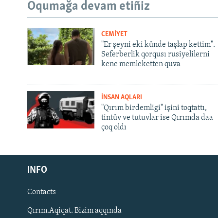
Oqumağa devam etiñiz
CEMİYET
"Er şeyni eki künde taşlap kettim".
Seferberlik qorqusı rusiyelilerni
kene memleketten quva
İNSAN AQLARI
"Qırım birdemligi" işini toqtattı,
tintüv ve tutuvlar ise Qırımda daa
çoq oldı
Русский
INFO
Українською
Contacts
QOŞULIÑIZ!
Qırım.Aqiqat. Bizim aqqında