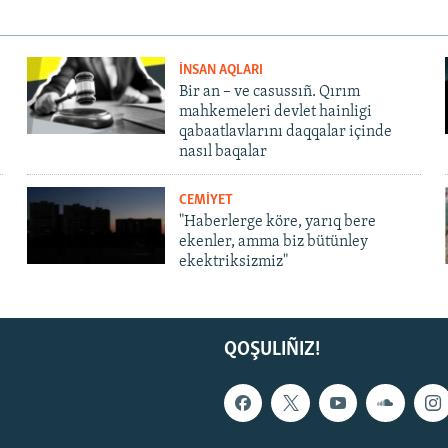
İNSAN AQLARI
Bir an – ve casussıñ. Qırım
mahkemeleri devlet hainligi
qabaatlavlarını daqqalar içinde
nasıl baqalar
CEMİYET
"Haberlerge köre, yarıq bere
ekenler, amma biz bütünley
ekektriksizmiz"
QOŞULIÑIZ!