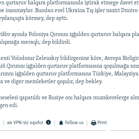
en qurtaruv halqara platformasında iştirak etmege davet 
ine inanmaylar. Bundan evel Ukraina Tış işler naziri Dmıtro
ydançıqta körmey, dep ayttı.
tâbr ayında Poloniya Qırımnı işğalden qurtaruv halqara pl
alışmağa meraqlı, dep bildirdi.
enti Volodımır Zelenskıy bildirgenine köre, Avropa Birligin
niñ Qırımnı işğalden qurtaruv platformasına qoşulmağa azır 
rımnı işğalden qurtaruv platformasına Türkiye, Malayziya,
a ve diger memleketler qoşulır, dep bekley.
eselesi qapatıldı ve Rusiye onı halqara muzakerelerge alm
gen edi.
VPN-siz oquñız
Follow us
Print