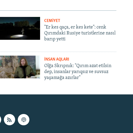
CEMİYET
"Er kes qaça, er kes kete": cenk
Qırımdaki Rusiye turistlerine nasıl
barıp yetti
İNSAN AQLARI
Olğa Skrıpnık: "Qırım azat etilsin
dep, insanlar yarıqsız ve suvsuz
yaşamağa azırlar"