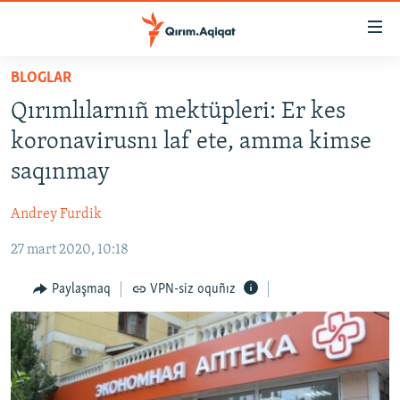
Link
açıqlığı
Esas
BLOGLAR
mündericege
HABERLER
Qırımlılarnıñ mektüpleri: Er kes
qaytmaq
SİYASET
Baş
koronavirusnı laf ete, amma kimse
İQTİSADİYAT
navigatsiyağa
saqınmay
qaytmaq
CEMİYET
Qıdıruvğa
Andrey Furdik
MEDENİYET
qaytmaq
27 mart 2020, 10:18
İNSAN AQLARI
VİDEO
Paylaşmaq
VPN-siz oquñız
SÜRET
BLOGLAR
FİKİR