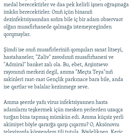
medal berecektirler ve daa pek kelirli işnen oğraşmağa
imkân berecektirler. Onıñ içün binanıñ
dezinfektsiyasından soñra bile iç bir adam observaot
olğan musafirhanede qalmağa istemeyceginden
qorqmaylar.
Şimdi ise onıñ musafirleriniñ qomşuları sanat litseyi,
hastahaneler, "Zaliv" zavodınıñ musafirhanesi ve
"Admiral" banket zalı ola. Bu, ebet, Arşintsevo
rayonınıñ merkezi degil, amma "Meçta Teya"nıñ
sakinleri raat-raat Gençlik parkınace bara bile, anda
ise qartlar ve balalar kezinmege seve.
Amma şeerde yañı virus infektsiyasınen hasta
adamlarnı teşkermek içün mesken yerlerden uzaqça
turğan bina tapmaq mümkün edi. Amma küçsiz yerli
akimiyet böyle qararğa qarşı çıqarmı? O, Aksönovnı
televizorda körgendem tili tutula. Böyleliknen, Keriç