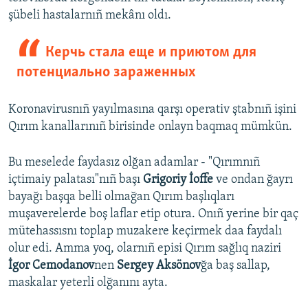
şübeli hastalarnıñ mekânı oldı.
Керчь стала еще и приютом для
потенциально зараженных
Koronavirusnıñ yayılmasına qarşı operativ ştabnıñ işini
Qırım kanallarınıñ birisinde onlayn baqmaq mümkün.
Bu meselede faydasız olğan adamlar - "Qırımnıñ
içtimaiy palatası"nıñ başı
Grigoriy İoffe
ve ondan ğayrı
bayağı başqa belli olmağan Qırım başlıqları
muşaverelerde boş laflar etip otura. Onıñ yerine bir qaç
mütehassısnı toplap muzakere keçirmek daa faydalı
olur edi. Amma yoq, olarnıñ episi Qırım sağlıq naziri
İgor Cemodanov
nen
Sergey Aksönov
ğa baş sallap,
maskalar yeterli olğanını ayta.