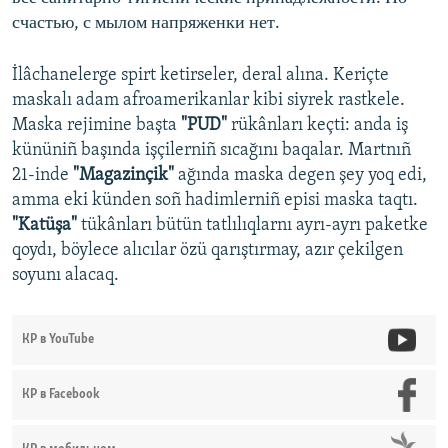
l
счастью, с мылом напряженки нет.
i
d
İlâchanelerge spirt ketirseler, deral alına. Keriçte
e
maskalı adam afroamerikanlar kibi siyrek rastkele.
Maska rejimine başta
"
PUD"
rükânları keçti: anda iş
kününiñ başında işçilerniñ sıcağını baqalar. Martnıñ
21-inde
"Magazinçik"
ağında maska degen şey yoq edi,
amma eki künden soñ hadimlerniñ episi maska taqtı.
"Katüşa"
tükânları bütün tatlılıqlarnı ayrı-ayrı paketke
qoydı, böylece alıcılar özü qarıştırmay, azır çekilgen
soyunı alacaq.
КР в YouTube
КР в Facebook