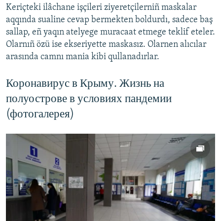
Keriçteki ilâchane işçileri ziyeretçilerniñ maskalar
aqqında sualine cevap bermekten boldurdı, sadece baş
sallap, eñ yaqın atelyege muracaat etmege teklif eteler.
Olarnıñ özü ise ekseriyette maskasız. Olarnen alıcılar
arasında camnı mania kibi qullanadırlar.
Коронавирус в Крыму. Жизнь на
полуострове в условиях пандемии
(фотогалерея)