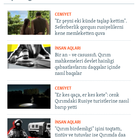
CEMİYET
"Er şeyni eki künde taşlap kettim".
Seferberlik qorqusı rusiyelilerni
kene memleketten quva
İNSAN AQLARI
Bir an – ve casussıñ. Qırım
mahkemeleri devlet hainligi
qabaatlavlarını daqqalar içinde
nasıl baqalar
CEMİYET
"Er kes qaça, er kes kete": cenk
Qırımdaki Rusiye turistlerine nasıl
barıp yetti
İNSAN AQLARI
"Qırım birdemligi" işini toqtattı,
tintüv ve tutuvlar ise Qırımda daa