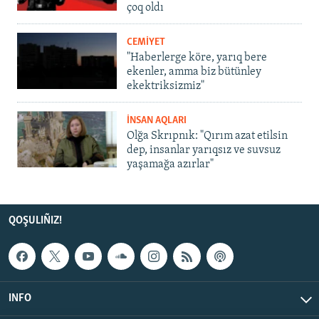
çoq oldı
CEMİYET
"Haberlerge köre, yarıq bere
ekenler, amma biz bütünley
ekektriksizmiz"
İNSAN AQLARI
Olğa Skrıpnık: "Qırım azat etilsin
dep, insanlar yarıqsız ve suvsuz
yaşamağa azırlar"
QOŞULIÑIZ!
INFO