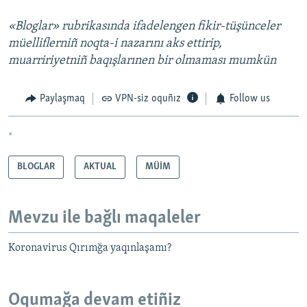
«Bloglar» rubrikasında ifadelengen fikir-tüşünceler
müelliflerniñ noqta-i nazarını aks ettirip,
muarririyetniñ baqışlarınen bir olmaması mumkün
Paylaşmaq
VPN-siz oquñız
Follow us
*
BLOGLAR
AKTUAL
MÜİM
Mevzu ile bağlı maqaleler
Koronavirus Qırımğa yaqınlaşamı?
Oqumağa devam etiñiz