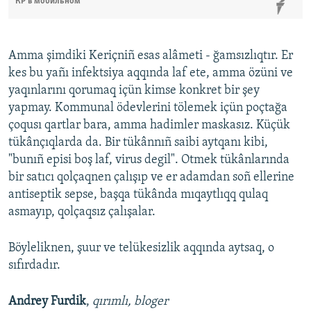
КР в мобильном
Amma şimdiki Keriçniñ esas alâmeti - ğamsızlıqtır. Er
kes bu yañı infektsiya aqqında laf ete, amma özüni ve
yaqınlarını qorumaq içün kimse konkret bir şey
yapmay. Kommunal ödevlerini tölemek içün poçtağa
çoqusı qartlar bara, amma hadimler maskasız. Küçük
tükânçıqlarda da. Bir tükânnıñ saibi aytqanı kibi,
"bunıñ episi boş laf, virus degil". Otmek tükânlarında
bir satıcı qolçaqnen çalışıp ve er adamdan soñ ellerine
antiseptik sepse, başqa tükânda mıqaytlıqq qulaq
asmayıp, qolçaqsız çalışalar.
Böyleliknen, şuur ve telükesizlik aqqında aytsaq, o
sıfırdadır.
Andrey Furdik
,
qırımlı, bloger