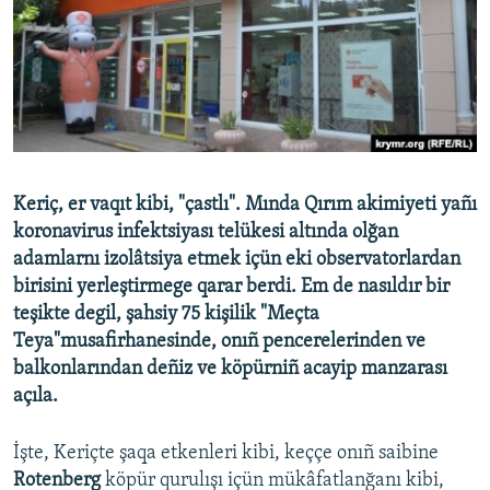
Русский
Українською
QOŞULIÑIZ!
Keriç, er vaqıt kibi, "çastlı". Mında Qırım akimiyeti yañı
koronavirus infektsiyası telükesi altında olğan
RFE/RS bütün saytları
adamlarnı izolâtsiya etmek içün eki observatorlardan
birisini yerleştirmege qarar berdi. Em de nasıldır bir
teşikte degil, şahsiy 75 kişilik "Meçta
Teya"musafirhanesinde, onıñ pencerelerinden ve
balkonlarından deñiz ve köpürniñ acayip manzarası
açıla.
İşte, Keriçte şaqa etkenleri kibi, keççe onıñ saibine
Rotenberg
köpür qurulışı içün mükâfatlanğanı kibi,