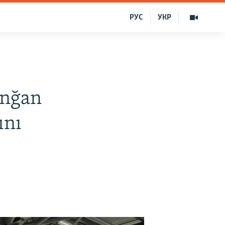
РУС
УКР
unğan
ını