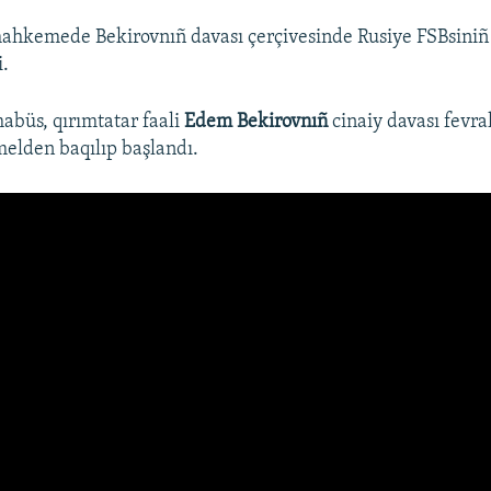
ahkemede Bekirovnıñ davası çerçivesinde Rusiye FSBsiniñ
i.
mabüs, qırımtatar faali
Edem Bekirovnıñ
cinaiy davası fevra
elden baqılıp başlandı.