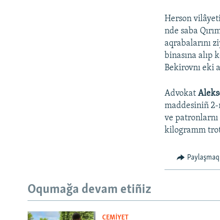
Herson vilâyet
nde saba Qırım 
aqrabalarını z
binasına alıp 
Bekirovnı eki a
Advokat
Aleks
maddesiniñ 2-n
ve patronlarnı
kilogramm trot
Paylaşmaq
Oqumağa devam etiñiz
CEMİYET