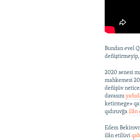
Bundan evel Q
deñiştirmeyip, 
2020 senesi m
mahkemesi 2019
deñişüv netice
davasını
yañıd
ketirmege» qa
qıdıruvğa
ilân
Edem Bekirovnı
ilân etilüvi
qab