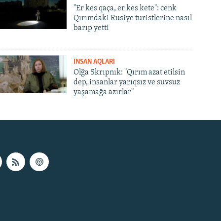
"Er kes qaça, er kes kete": cenk
Qırımdaki Rusiye turistlerine nasıl
barıp yetti
İNSAN AQLARI
Olğa Skrıpnık: "Qırım azat etilsin
dep, insanlar yarıqsız ve suvsuz
yaşamağa azırlar"