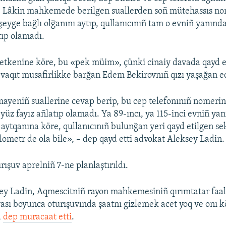
e. Lâkin mahkemede berilgen suallerden soñ mütehassıs no
 şeyge bağlı olğanını aytıp, qullanıcınıñ tam o evniñ yanınd
ıp olamadı.
etkenine köre, bu «pek müim», çünki cinaiy davada qayd e
 vaqıt musafirlikke barğan Edem Bekirovnıñ qızı yaşağan e
ayeniñ suallerine cevap berip, bu cep telefonınıñ nomerin
 yüz fayız añlatıp olamadı. Ya 89-ıncı, ya 115-inci evniñ y
aytqanına köre, qullanıcınıñ bulunğan yeri qayd etilgen sek
ilometr de ola bile», – dep qayd etti advokat Aleksey Ladin.
ışuv aprelniñ 7-ne planlaştırıldı.
ey Ladin, Aqmescitniñ rayon mahkemesiniñ qırımtatar faa
ası boyunca oturışuvında şaatnı gizlemek acet yoq ve onı k
,
dep muracaat etti
.