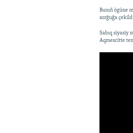
Bunıñ ögüne m
sorğuğa çekild
Sabıq siyasiy 
Aqmescitte tem