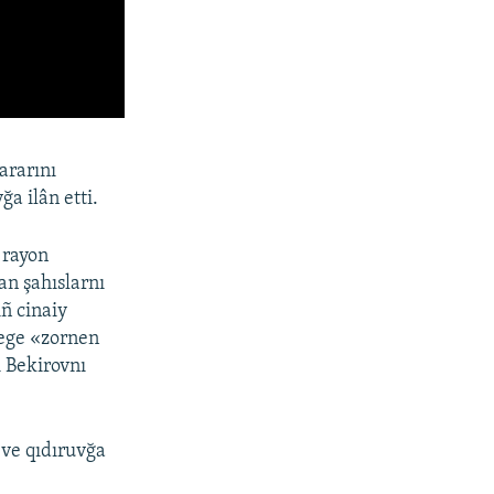
ararını
a ilân etti.
 rayon
an şahıslarnı
ñ cinaiy
ege «zornen
 Bekirovnı
ve qıdıruvğa