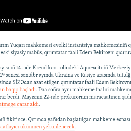
ırım Yuqarı mahkemesi evelki instantsiya mahkemesiniñ q
eski siyasiy mabüs, qırımtatar faali Edem Bekirovnı qıdıruvğ
ayısnıñ 14-nde Kreml kontrolindeki Aqmescitniñ Merkeziy
 senesi sentâbr ayında Ukraina ve Rusiye arasında tutulğ
sinde SİZOdan azat etilgen qırımtatar faali Edem Bekirovnı
an baqıp başladı
. Daa soñra aynı mahkeme faalni mahkem
rar berdi. Mayısnıñ 22-nde prokurornıñ muracaatınen qadı
 etmege qarar aldı
.
ñ fikirince, Qırımda yañıdan başlatılğan mahkeme esnası 
aatlayıcı ükümnen yekünlenecek
.