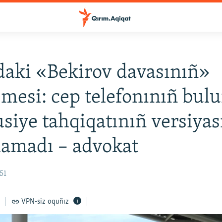
aki «Bekirov davasınıñ»
esi: cep telefonınıñ bul
usiye tahqiqatınıñ versiyas
lamadı – advokat
51
VPN-siz oquñız