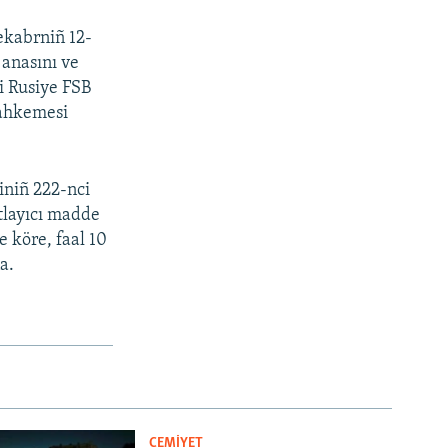
ekabrniñ 12-
 anasını ve
i Rusiye FSB
mahkemesi
iniñ 222-nci
tlayıcı madde
 köre, faal 10
a.
CEMİYET