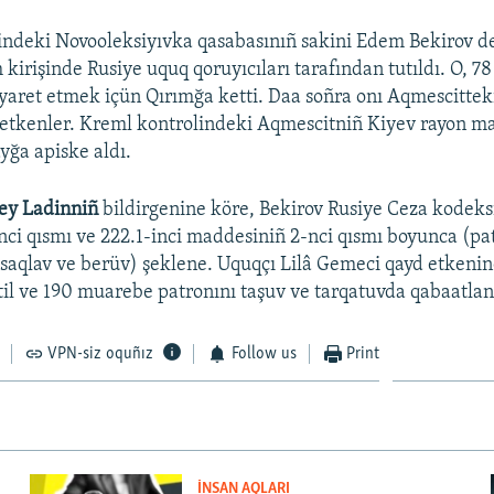
indeki Novooleksiyıvka qasabasınıñ sakini Edem Bekirov d
kirişinde Rusiye uquq qoruyıcıları tarafından tutıldı. O, 78
iyaret etmek içün Qırımğa ketti. Daa soñra onı Aqmescittek
ketkenler. Kreml kontrolindeki Aqmescitniñ Kiyev rayon 
yğa apiske aldı.
ey Ladinniñ
bildirgenine köre, Bekirov Rusiye Ceza kodeks
ci qısmı ve 222.1-inci maddesiniñ 2-nci qısmı boyunca (pa
 saqlav ve berüv) şeklene. Uquqçı Lilâ Gemeci qayd etkenine
il ve 190 muarebe patronını taşuv ve tarqatuvda qabaatlan
VPN-siz oquñız
Follow us
Print
İNSAN AQLARI