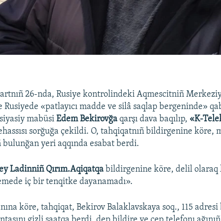
rtnıñ 26-nda, Rusiye kontrolindeki Aqmescitniñ Merkeziy
Rusiyede «patlayıcı madde ve silâ saqlap bergeninde» qa
siyasiy mabüsi
Edem Bekirovğa
qarşı dava baqılıp,
«K-Tel
ehassısı sorğuğa çekildi. O, tahqiqatnıñ bildirgenine köre,
ñ bulunğan yeri aqqında esabat berdi.
ey Ladinniñ Qırım.Aqiqatqa
bildirgenine köre, delil olaraq
emede iç bir tenqitke dayanamadı».
nına köre, tahqiqat, Bekirov Balaklavskaya soq., 115 adresi
ntasını gizli şaatqa berdi, dep bildire ve cep telefonı ağınıñ 