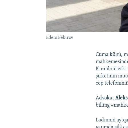
Edem Bekirov
Cuma künü, ma
mahkemesinde 
Kremlniñ eski 
şirketiniñ müt
cep telefonını
Advokat
Aleks
billing «mahk
Ladinniñ aytqa
yanında silâ ça