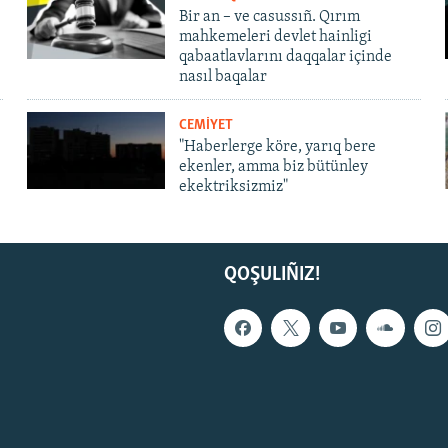
Bir an – ve casussıñ. Qırım
mahkemeleri devlet hainligi
qabaatlavlarını daqqalar içinde
nasıl baqalar
CEMİYET
"Haberlerge köre, yarıq bere
ekenler, amma biz bütünley
ekektriksizmiz"
QOŞULIÑIZ!