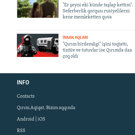
"Er şeyni eki künde taşlap kettim".
Seferberlik qorqusı rusiyelilerni
kene memleketten quva
İNSAN AQLARI
"Qırım birdemligi" işini toqtattı,
tintüv ve tutuvlar ise Qırımda daa
çoq oldı
Русский
INFO
Українською
Contacts
QOŞULIÑIZ!
Qırım.Aqiqat. Bizim aqqında
Android | iOS
RSS