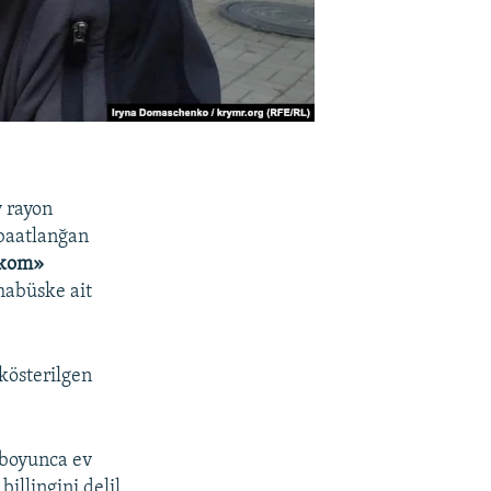
 rayon
baatlanğan
ekom»
 mabüske ait
 kösterilgen
 boyunca ev
billingini delil