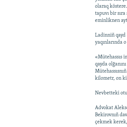
olaraq köster
tapuvı bir sıra
eminliknen ayt
Ladinniñ qayd 
yaqınlarında o
«Mütehassıs im
qayda olğanını
Mütehassısnıñ 
kilometr, on k
Nevbetteki otur
Advokat Aleks
Bekirovnıñ dav
çekmek kerek