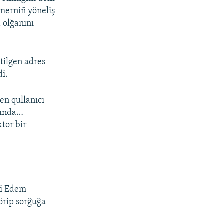
merniñ yöneliş
a olğanını
tilgen adres
di.
en qullanıcı
anında…
tor bir
li Edem
örip sorğuğa