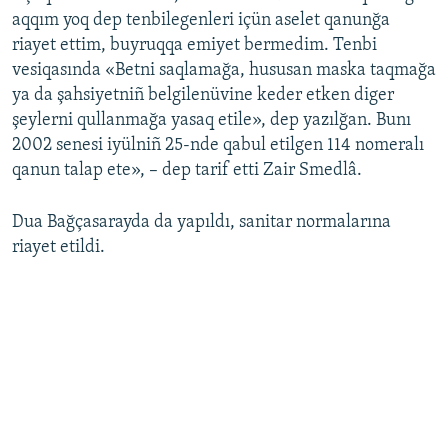
aqqım yoq dep tenbilegenleri içün aselet qanunğa
riayet ettim, buyruqqa emiyet bermedim. Tenbi
vesiqasında «Betni saqlamağa, hususan maska taqmağa
ya da şahsiyetniñ belgilenüvine keder etken diger
şeylerni qullanmağa yasaq etile», dep yazılğan. Bunı
2002 senesi iyülniñ 25-nde qabul etilgen 114 nomeralı
qanun talap ete», – dep tarif etti Zair Smedlâ.
Dua Bağçasarayda da yapıldı, sanitar normalarına
riayet etildi.