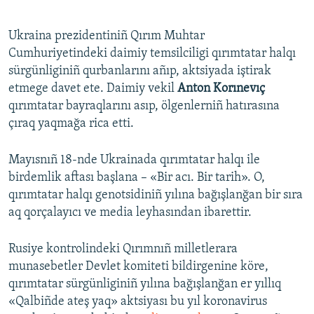
Ukraina prezidentiniñ Qırım Muhtar
Cumhuriyetindeki daimiy temsilciligi qırımtatar halqı
sürgünliginiñ qurbanlarını añıp, aktsiyada iştirak
etmege davet ete. Daimiy vekil
Anton Korınevıç
qırımtatar bayraqlarını asıp, ölgenlerniñ hatırasına
çıraq yaqmağa rica etti.
Mayısnıñ 18-nde Ukrainada qırımtatar halqı ile
birdemlik aftası başlana – «Bir acı. Bir tarih». O,
qırımtatar halqı genotsidiniñ yılına bağışlanğan bir sıra
aq qorçalayıcı ve media leyhasından ibarettir.
Rusiye kontrolindeki Qırımnıñ milletlerara
munasebetler Devlet komiteti bildirgenine köre,
qırımtatar sürgünliginiñ yılına bağışlanğan er yıllıq
«Qalbiñde ateş yaq» aktsiyası bu yıl koronavirus