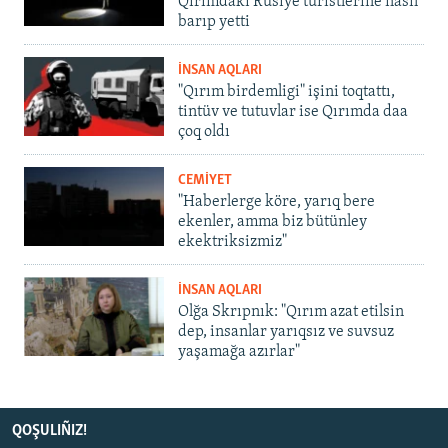
Qırımdaki Rusiye turistlerine nasıl
barıp yetti
İNSAN AQLARI
"Qırım birdemligi" işini toqtattı,
tintüv ve tutuvlar ise Qırımda daa
çoq oldı
CEMİYET
"Haberlerge köre, yarıq bere
ekenler, amma biz bütünley
ekektriksizmiz"
İNSAN AQLARI
Olğa Skrıpnık: "Qırım azat etilsin
dep, insanlar yarıqsız ve suvsuz
yaşamağa azırlar"
QOŞULIÑIZ!