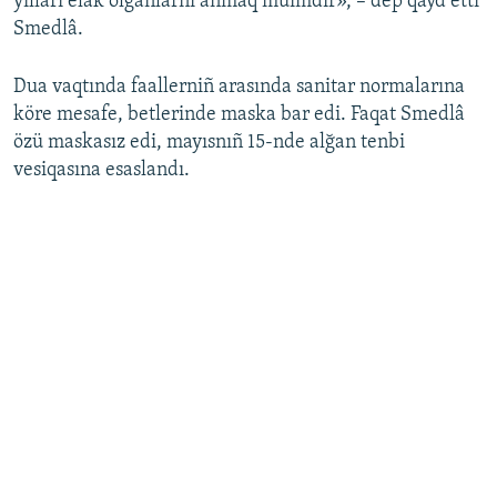
yılları elâk olğanlarnı añmaq müimdir», – dep qayd etti
Smedlâ.
Dua vaqtında faallerniñ arasında sanitar normalarına
köre mesafe, betlerinde maska bar edi. Faqat Smedlâ
özü maskasız edi, mayısnıñ 15-nde alğan tenbi
vesiqasına esaslandı.