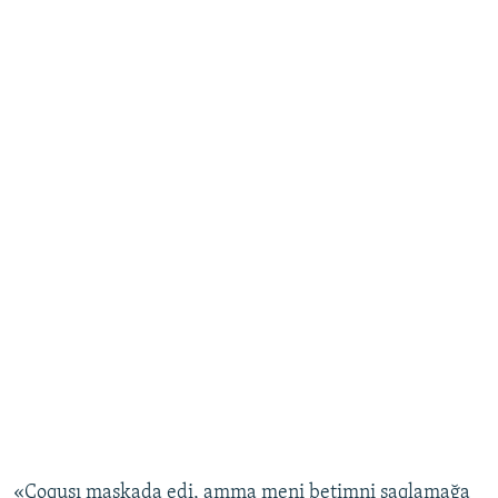
«Çoqusı maskada edi, amma meni betimni saqlamağa