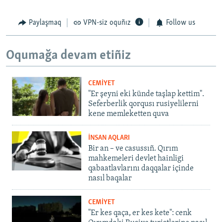
Paylaşmaq
VPN-siz oquñız
Follow us
Oqumağa devam etiñiz
CEMİYET
"Er şeyni eki künde taşlap kettim".
Seferberlik qorqusı rusiyelilerni
kene memleketten quva
İNSAN AQLARI
Bir an – ve casussıñ. Qırım
mahkemeleri devlet hainligi
qabaatlavlarını daqqalar içinde
nasıl baqalar
CEMİYET
"Er kes qaça, er kes kete": cenk