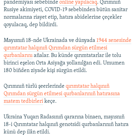
pandemiyası sebebinde
online yapılacaq
. Qırımnıñ
Rusiye akimiyeti, COVID-19 sebebinden bütün sanitar
normalarına riayet etip, hatıra abidelerine çeçekler
qoyulacaq, dep bildirdi.
Mayısnıñ 18-nde Ukrainada ve dünyada
1944 senesinde
qırımtatar halqınıñ Qırımdan sürgün etilmesi
qurbanlarını
añalar. Bu künde qırımtatarlar ile tolu
birinci eşelon Orta Asiyağa yollanılğan edi. Umumen
180 biñden ziyade kişi sürgün etildi.
Qırımnıñ türlü şeerlerinde
qırımtatar halqınıñ
Qırımdan sürgün etilmesi qurbanlarınıñ hatırasına
matem tedbirleri
keçe.
Ukraina Yuqarı Radasınıñ qararına binaen, mayısnıñ
18-i Qırımtatar halqınıñ genotsidi qurbanlarınıñ hatıra
künü dep ilân etildi.