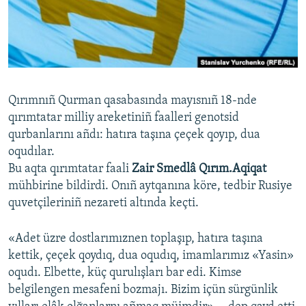
Русский
Українською
QOŞULIÑIZ!
Qırımnıñ Qurman qasabasında mayısnıñ 18-nde
qırımtatar milliy areketiniñ faalleri genotsid
qurbanlarını añdı: hatıra taşına çeçek qoyıp, dua
RFE/RS bütün saytları
oqudılar.
Bu aqta qırımtatar faali
Zair Smedlâ Qırım.Aqiqat
mühbirine bildirdi. Onıñ aytqanına köre, tedbir Rusiye
quvetçileriniñ nezareti altında keçti.
«Adet üzre dostlarımıznen toplaşıp, hatıra taşına
kettik, çeçek qoydıq, dua oqudıq, imamlarımız «Yasin»
oqudı. Elbette, küç qurulışları bar edi. Kimse
belgilengen mesafeni bozmajı. Bizim içün sürgünlik