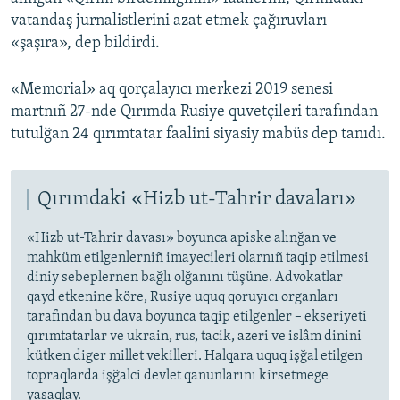
vatandaş jurnalistlerini azat etmek çağıruvları
«şaşıra», dep bildirdi.
«Memorial» aq qorçalayıcı merkezi 2019 senesi
martnıñ 27-nde Qırımda Rusiye quvetçileri tarafından
tutulğan 24 qırımtatar faalini siyasiy mabüs dep tanıdı.
Qırımdaki «Hizb ut-Tahrir davaları»
«Hizb ut-Tahrir davası» boyunca apiske alınğan ve
mahküm etilgenlerniñ imayecileri olarnıñ taqip etilmesi
diniy sebeplernen bağlı olğanını tüşüne. Advokatlar
qayd etkenine köre, Rusiye uquq qoruyıcı organları
tarafından bu dava boyunca taqip etilgenler – ekseriyeti
qırımtatarlar ve ukrain, rus, tacik, azeri ve islâm dinini
kütken diger millet vekilleri. Halqara uquq işğal etilgen
topraqlarda işğalci devlet qanunlarını kirsetmege
yasaqlay.