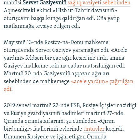
mabüsi
Servet Gaziyevniñ
sağlıq vaziyeti sebebinden
Aqmescitteki ekinci «Hizb ut-Tahrir davasınıñ»
oturışuvını başqa künge qaldırğan edi. Oña yatıp
raatlanmağa tevsiye etilgen edi.
Mayısnıñ 13-nde Rostov-na-Donu mahkeme
oturışuvında Servet Gaziyev yaramağan edi. «Acele
yardım» feldşeri bir qaç ağrı kesici ine urdı, amma
Gaziyev mahkeme soñuna qadar raatsızlanğan edi.
Martnıñ 30-nda Gaziyevniñ aşqazan ağrıları
sebebinden de mahkemege
«acele yardım» çağırılğan
edi
.
2019 senesi martnıñ 27-nde FSB, Rusiye İç işler nazirligi
ve Rusiye gvardiyasınıñ hadimleri martnıñ 27-nde
Qırımda qırımtatarlarnıñ, şu cümleden «Qırım
birdemligi» faalleriniñ evlerinde
tintüvler
keçirdi.
Umumen Rusiyede ve işğal etilgen Qırımda