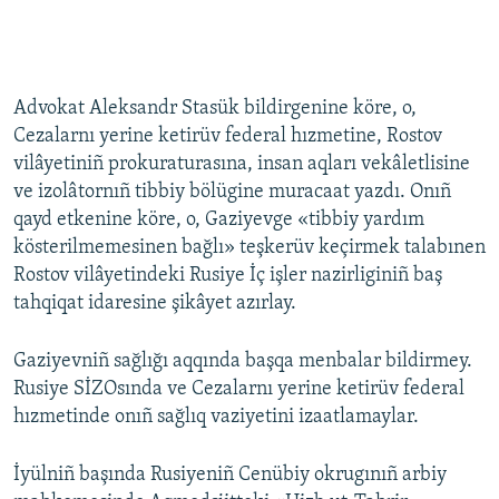
Advokat Aleksandr Stasük bildirgenine köre, o,
Cezalarnı yerine ketirüv federal hızmetine, Rostov
vilâyetiniñ prokuraturasına, insan aqları vekâletlisine
ve izolâtornıñ tibbiy bölügine muracaat yazdı. Onıñ
qayd etkenine köre, o, Gaziyevge «tibbiy yardım
kösterilmemesinen bağlı» teşkerüv keçirmek talabınen
Rostov vilâyetindeki Rusiye İç işler nazirliginiñ baş
tahqiqat idaresine şikâyet azırlay.
Gaziyevniñ sağlığı aqqında başqa menbalar bildirmey.
Rusiye SİZOsında ve Cezalarnı yerine ketirüv federal
hızmetinde onıñ sağlıq vaziyetini izaatlamaylar.
İyülniñ başında Rusiyeniñ Cenübiy okrugınıñ arbiy