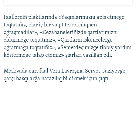
Faallerniñ plaktlarında «Yaqınlarımıznı apis etmege
toqtatıñız, olar iç bir vaqıt terrorcılıqnen
oğraşmadılar», «Cezahaneleriñizde qartlarımıznı
öldürmege toqtatıñız», «Qartlarnı iskencelerge
oğratmağa toqtatıñız», «Semetdeşimizge tibbiy yardım
köstermege talap etemiz» şiarları yazılğan edi.
Moskvada qart faal Vera Lavreşina Servet Gaziyevge
qarşı basqılarğa narazılıq bildirmek içün çıqtı.