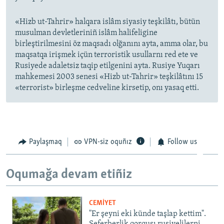
«Hizb ut-Tahrir» halqara islâm siyasiy teşkilâtı, bütün
musulman devletleriniñ islâm halifeligine
birleştirilmesini öz maqsadı olğanını ayta, amma olar, bu
maqsatqa irişmek içün terroristik usullarnı red ete ve
Rusiyede adaletsiz taqip etilgenini ayta. Rusiye Yuqarı
mahkemesi 2003 senesi «Hizb ut-Tahrir» teşkilâtını 15
«terrorist» birleşme cedveline kirsetip, onı yasaq etti.
Paylaşmaq
VPN-siz oquñız
Follow us
Oqumağa devam etiñiz
CEMİYET
"Er şeyni eki künde taşlap kettim".
Seferberlik qorqusı rusiyelilerni