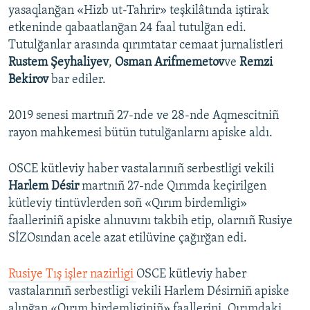
yasaqlanğan «Hizb ut-Tahrir» teşkilâtında iştirak
etkeninde qabaatlanğan 24 faal tutulğan edi.
Tutulğanlar arasında qırımtatar cemaat jurnalistleri
Rustem Şeyhaliyev
,
Osman Arifmemetov
ve
Remzi
Bekirov
bar ediler.
2019 senesi martnıñ 27-nde ve 28-nde Aqmescitniñ
rayon mahkemesi bütün tutulğanlarnı apiske aldı.
OSCE kütleviy haber vastalarınıñ serbestligi vekili
Harlem Désir
martnıñ 27-nde Qırımda keçirilgen
kütleviy tintüvlerden soñ «Qırım birdemligi»
faalleriniñ apiske alınuvını takbih etip, olarnıñ Rusiye
SİZOsından acele azat etilüvine çağırğan edi.
Rusiye Tış işler nazirligi
OSCE kütleviy haber
vastalarınıñ serbestligi vekili Harlem Désirniñ apiske
alınğan «Qırım birdemliginiñ» faallerini, Qırımdaki