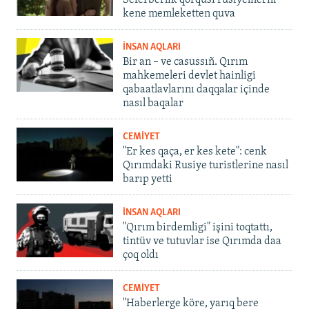
kene memleketten quva
İNSAN AQLARI
Bir an – ve casussıñ. Qırım
mahkemeleri devlet hainligi
qabaatlavlarını daqqalar içinde
nasıl baqalar
CEMİYET
"Er kes qaça, er kes kete": cenk
Qırımdaki Rusiye turistlerine nasıl
barıp yetti
İNSAN AQLARI
"Qırım birdemligi" işini toqtattı,
tintüv ve tutuvlar ise Qırımda daa
çoq oldı
CEMİYET
"Haberlerge köre, yarıq bere