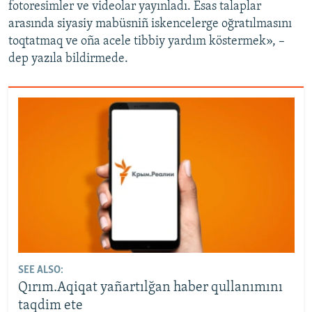
fotoresimler ve videolar yayınladı. Esas talaplar
arasında siyasiy mabüsniñ iskencelerge oğratılmasını
toqtatmaq ve oña acele tibbiy yardım köstermek», –
dep yazıla bildirmede.
SEE ALSO:
Qırım.Aqiqat yañartılğan haber qullanımını
taqdim ete