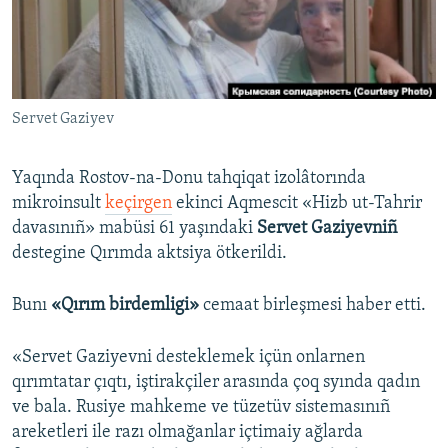
Русский
Українською
Servet Gaziyev
QOŞULIÑIZ!
Yaqında Rostov-na-Donu tahqiqat izolâtorında
mikroinsult
keçirgen
ekinci Aqmescit «Hizb ut-Tahrir
RFE/RS bütün saytları
davasınıñ» mabüsi 61 yaşındaki
Servet Gaziyevniñ
destegine Qırımda aktsiya ötkerildi.
Bunı
«Qırım birdemligi»
cemaat birleşmesi haber etti.
«Servet Gaziyevni desteklemek içün onlarnen
qırımtatar çıqtı, iştirakçiler arasında çoq syında qadın
ve bala. Rusiye mahkeme ve tüzetüv sistemasınıñ
areketleri ile razı olmağanlar içtimaiy ağlarda