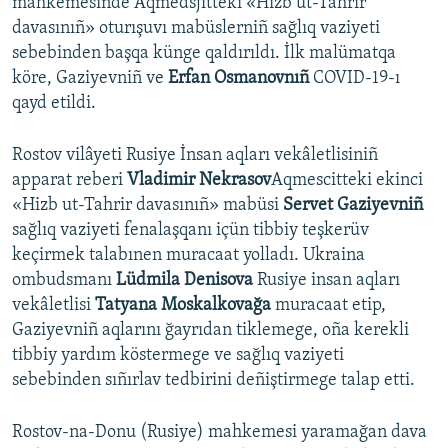
mahkemesinde Aqmedsjitteki «Hizb ut-Tahrir
davasınıñ» oturışuvı mabüslerniñ sağlıq vaziyeti
sebebinden başqa künge qaldırıldı. İlk malümatqa
köre, Gaziyevniñ ve
Erfan Osmanovnıñ
COVID-19-ı
qayd etildi.
Rostov vilâyeti Rusiye İnsan aqları vekâletlisiniñ
apparat reberi
Vladimir Nekrasov
Aqmescitteki ekinci
«Hizb ut-Tahrir davasınıñ» mabüsi
Servet Gaziyevniñ
sağlıq vaziyeti fenalaşqanı içün tibbiy teşkerüv
keçirmek talabınen muracaat yolladı. Ukraina
ombudsmanı
Lüdmila Denisova
Rusiye insan aqları
vekâletlisi
Tatyana Moskalkovağa
muracaat etip,
Gaziyevniñ aqlarını ğayrıdan tiklemege, oña kerekli
tibbiy yardım köstermege ve sağlıq vaziyeti
sebebinden sıñırlav tedbirini deñiştirmege talap etti.
Rostov-na-Donu (Rusiye) mahkemesi yaramağan dava