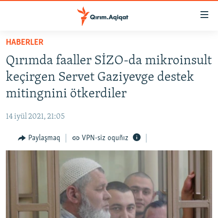
Link
açıqlığı
Esas
HABERLER
mündericege
HABERLER
Qırımda faaller SİZO-da mikroinsult
qaytmaq
SİYASET
Baş
keçirgen Servet Gaziyevge destek
İQTİSADİYAT
navigatsiyağa
mitingnini ötkerdiler
qaytmaq
CEMİYET
Qıdıruvğa
14 iyül 2021, 21:05
MEDENİYET
qaytmaq
Paylaşmaq
VPN-siz oquñız
İNSAN AQLARI
VİDEO
SÜRET
BLOGLAR
FİKİR