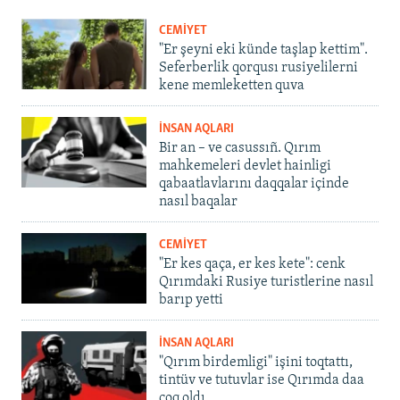
CEMİYET
"Er şeyni eki künde taşlap kettim".
Seferberlik qorqusı rusiyelilerni
kene memleketten quva
İNSAN AQLARI
Bir an – ve casussıñ. Qırım
mahkemeleri devlet hainligi
qabaatlavlarını daqqalar içinde
nasıl baqalar
CEMİYET
"Er kes qaça, er kes kete": cenk
Qırımdaki Rusiye turistlerine nasıl
barıp yetti
İNSAN AQLARI
"Qırım birdemligi" işini toqtattı,
tintüv ve tutuvlar ise Qırımda daa
çoq oldı