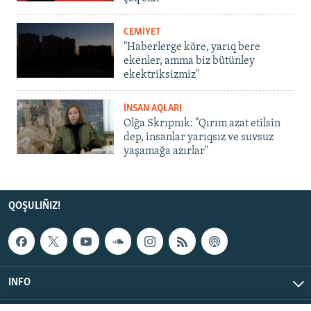
CEMİYET
"Haberlerge köre, yarıq bere
ekenler, amma biz bütünley
ekektriksizmiz"
İNSAN AQLARI
Olğa Skrıpnık: "Qırım azat etilsin
dep, insanlar yarıqsız ve suvsuz
yaşamağa azırlar"
QOŞULIÑIZ!
INFO