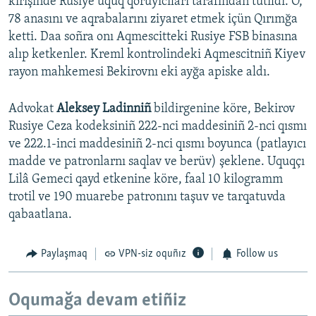
kirişinde Rusiye uquq qoruyıcıları tarafından tutıldı. O,
78 anasını ve aqrabalarını ziyaret etmek içün Qırımğa
ketti. Daa soñra onı Aqmescitteki Rusiye FSB binasına
alıp ketkenler. Kreml kontrolindeki Aqmescitniñ Kiyev
rayon mahkemesi Bekirovnı eki ayğa apiske aldı.
Advokat
Aleksey Ladinniñ
bildirgenine köre, Bekirov
Rusiye Ceza kodeksiniñ 222-nci maddesiniñ 2-nci qısmı
ve 222.1-inci maddesiniñ 2-nci qısmı boyunca (patlayıcı
madde ve patronlarnı saqlav ve berüv) şeklene. Uquqçı
Lilâ Gemeci qayd etkenine köre, faal 10 kilogramm
trotil ve 190 muarebe patronını taşuv ve tarqatuvda
qabaatlana.
Paylaşmaq
VPN-siz oquñız
Follow us
Oqumağa devam etiñiz