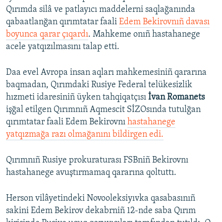
Qırımda silâ ve patlayıcı maddelerni saqlağanında
qabaatlanğan qırımtatar faali
Edem Bekirovnıñ davası
boyunca qarar çıqardı
. Mahkeme onıñ hastahanege
acele yatqızılmasını talap etti.
Daa evel Avropa insan aqları mahkemesiniñ qararına
baqmadan, Qırımdaki Rusiye Federal telükesizlik
hızmeti idaresiniñ üyken tahqiqatçısı
İvan Romanets
işğal etilgen Qırımnıñ Aqmescit SİZOsında tutulğan
qırımtatar faali Edem Bekirovnı
hastahanege
yatqızmağa razı olmağanını bildirgen edi.
Qırımnıñ Rusiye prokuraturası FSBniñ Bekirovnı
hastahanege avuştırmamaq qararına qoltuttı.
Herson vilâyetindeki Novooleksiyıvka qasabasınıñ
sakini Edem Bekirov dekabrniñ 12-nde saba Qırım