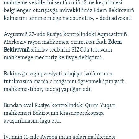
mahkeme vekillerini sentâbrniñ 13-ne keçirilmesi
belgilengen oturışuvğa müvekkilimiz Edem Bekirovnıñ
kelmesini temin etmege mecbur etti», – dedi advokat.
Avgustnıñ 27-nde Rusiye kontrolindeki Aqmescitniñ
Merkeziy rayon mahkemesi qırımtatar faali
Edem
Bekirovnıñ
sıñırlav tedbirini SİZOda tutuvdan
mahkemege mecburiy kelüvge deñiştirdi.
Bekirovğa sağlıq vaziyeti tahqiqat izolâtorında
tutulmasına mania olmağanını ögrenmek içün yañı
mahkeme-tibbiy tedqiq yapılğan edi.
Bundan evel Rusiye kontrolindeki Qırım Yuqarı
mahkemesi Bekirovnıñ Krasnoperekopsqa
avuştırılmasını lâğu etti.
İyünniñ 11-nde Avropa insan aqları mahkemesi