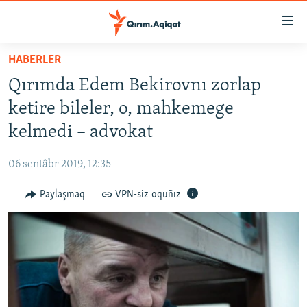
Link
açıqlığı
Esas
HABERLER
mündericege
HABERLER
Qırımda Edem Bekirovnı zorlap
qaytmaq
SİYASET
Baş
ketire bileler, o, mahkemege
İQTİSADİYAT
navigatsiyağa
kelmedi – advokat
qaytmaq
CEMİYET
Qıdıruvğa
06 sentâbr 2019, 12:35
MEDENİYET
qaytmaq
Paylaşmaq
VPN-siz oquñız
İNSAN AQLARI
VİDEO
SÜRET
BLOGLAR
FİKİR