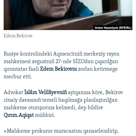
Русский
Українською
Edem Bekirov
QOŞULIÑIZ!
Rusiye kontrolindeki Aqmescitniñ merkeziy rayon
mahkemesi avgustnıñ 27-nde SİZOdan çıqarılğan
RFE/RS bütün saytları
qırımtatar faali
Edem Bekirovnı
zorlan ketirmege
mecbur etti.
Advokat
İslâm Velilâyevniñ
aytqanına köre, Bekirov
cinaiy davasınıñ temeli baqılmağa planlaştırılğan
mahkeme oturışuvına kelmedi, dep bildire
Qırım.Aqiqat
mühbiri.
«Mahkeme prokuror muracaatını qanaatlendirip,