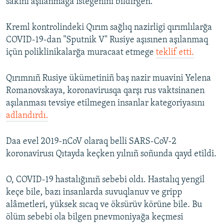
sakini aşılanmağa istegenini bildirgen.
Kreml kontrolindeki Qırım sağlıq nazirligi qırımlılarğa
COVID-19-dan "Sputnik V" Rusiye aşısınen aşılanmaq
içün poliklinikalarğa muracaat etmege
teklif etti.
Qırımnıñ Rusiye ükümetiniñ baş nazir muavini Yelena
Romanovskaya, koronavirusqa qarşı rus vaktsinanen
aşılanması tevsiye etilmegen insanlar kategoriyasını
adlandırdı.
Daa evel 2019-nCoV olaraq belli SARS-CoV-2
koronavirusı Qıtayda keçken yılnıñ soñunda qayd etildi.
O, COVID-19 hastalığınıñ sebebi oldı. Hastalıq yengil
keçe bile, bazı insanlarda suvuqlanuv ve gripp
alâmetleri, yüksek sıcaq ve öksürüv körüne bile. Bu
ölüm sebebi ola bilgen pnevmoniyağa keçmesi