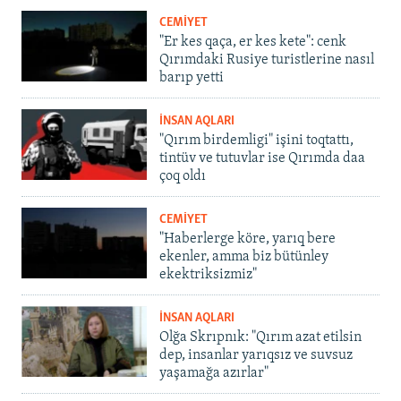
CEMİYET
"Er kes qaça, er kes kete": cenk
Qırımdaki Rusiye turistlerine nasıl
barıp yetti
İNSAN AQLARI
"Qırım birdemligi" işini toqtattı,
tintüv ve tutuvlar ise Qırımda daa
çoq oldı
CEMİYET
"Haberlerge köre, yarıq bere
ekenler, amma biz bütünley
ekektriksizmiz"
İNSAN AQLARI
Olğa Skrıpnık: "Qırım azat etilsin
dep, insanlar yarıqsız ve suvsuz
yaşamağa azırlar"