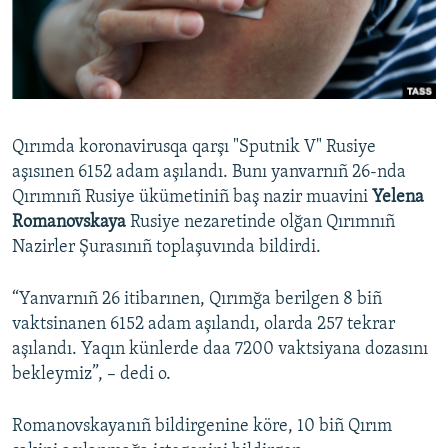
Русский
Українською
QOŞULIÑIZ!
Qırımda koronavirusqa qarşı "Sputnik V" Rusiye
aşısınen 6152 adam aşılandı. Bunı yanvarnıñ 26-nda
Qırımnıñ Rusiye ükümetiniñ baş nazir muavini
Yelena
RFE/RS bütün saytları
Romanovskaya
Rusiye nezaretinde olğan Qırımnıñ
Nazirler Şurasınıñ toplaşuvında bildirdi.
“Yanvarnıñ 26 itibarınen, Qırımğa berilgen 8 biñ
vaktsinanen 6152 adam aşılandı, olarda 257 tekrar
aşılandı. Yaqın künlerde daa 7200 vaktsiyana dozasını
bekleymiz”, – dedi o.
Romanovskayanıñ bildirgenine köre, 10 biñ Qırım