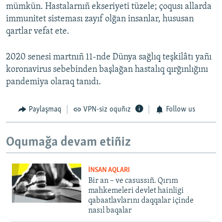
mümkün. Hastalarnıñ ekseriyeti tüzele; çoqusı allarda
immunitet sisteması zayıf olğan insanlar, hususan
qartlar vefat ete.
2020 senesi martnıñ 11-nde Dünya sağlıq teşkilâtı yañı
koronavirus sebebinden başlağan hastalıq qırğınlığını
pandemiya olaraq tanıdı.
Paylaşmaq
VPN-siz oquñız
Follow us
Oqumağa devam etiñiz
İNSAN AQLARI
Bir an – ve casussıñ. Qırım
mahkemeleri devlet hainligi
qabaatlavlarını daqqalar içinde
nasıl baqalar