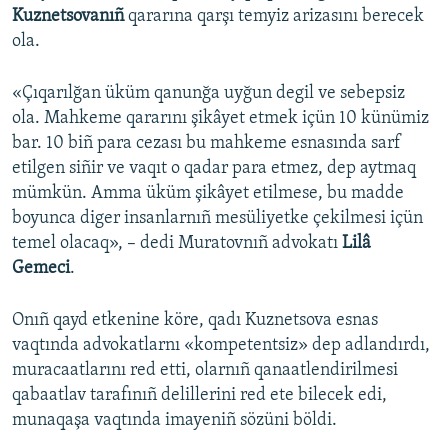
Kuznetsovanıñ
qararına qarşı temyiz arizasını berecek
Русский
ola.
Українською
«Çıqarılğan üküm qanunğa uyğun degil ve sebepsiz
ola. Mahkeme qararını şikâyet etmek içün 10 künümiz
QOŞULIÑIZ!
bar. 10 biñ para cezası bu mahkeme esnasında sarf
etilgen siñir ve vaqıt o qadar para etmez, dep aytmaq
mümkün. Amma üküm şikâyet etilmese, bu madde
boyunca diger insanlarnıñ mesüliyetke çekilmesi içün
RFE/RS bütün saytları
temel olacaq», – dedi Muratovnıñ advokatı
Lilâ
Gemeci
.
Onıñ qayd etkenine köre, qadı Kuznetsova esnas
vaqtında advokatlarnı «kompetentsiz» dep adlandırdı,
muracaatlarını red etti, olarnıñ qanaatlendirilmesi
qabaatlav tarafınıñ delillerini red ete bilecek edi,
munaqaşa vaqtında imayeniñ sözüni böldi.