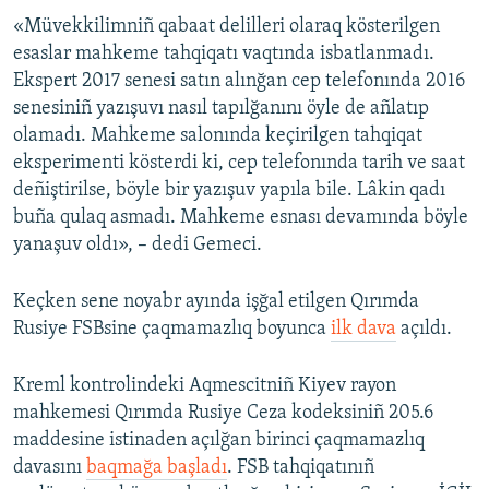
«Müvekkilimniñ qabaat delilleri olaraq kösterilgen
esaslar mahkeme tahqiqatı vaqtında isbatlanmadı.
Ekspert 2017 senesi satın alınğan cep telefonında 2016
senesiniñ yazışuvı nasıl tapılğanını öyle de añlatıp
olamadı. Mahkeme salonında keçirilgen tahqiqat
eksperimenti kösterdi ki, cep telefonında tarih ve saat
deñiştirilse, böyle bir yazışuv yapıla bile. Lâkin qadı
buña qulaq asmadı. Mahkeme esnası devamında böyle
yanaşuv oldı», – dedi Gemeci.
Keçken sene noyabr ayında işğal etilgen Qırımda
Rusiye FSBsine çaqmamazlıq boyunca
ilk dava
açıldı.
Kreml kontrolindeki Aqmescitniñ Kiyev rayon
mahkemesi Qırımda Rusiye Ceza kodeksiniñ 205.6
maddesine istinaden açılğan birinci çaqmamazlıq
davasını
baqmağa başladı
. FSB tahqiqatınıñ