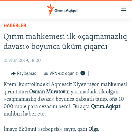
Link
açıqlığı
Esas
HABERLER
mündericege
HABERLER
Qırım mahkemesi ilk «çaqmamazlıq
qaytmaq
SİYASET
Baş
davası» boyunca üküm çıqardı
İQTİSADİYAT
navigatsiyağa
qaytmaq
21 iyün 2019, 18:20
CEMİYET
Qıdıruvğa
MEDENİYET
Paylaşmaq
VPN-siz oquñız
qaytmaq
İNSAN AQLARI
Kreml kontrolindeki Aqmescit Kiyev rayon mahkemesi
qırımtatarı
Osman Muratovnı
yarımadada ilk olğan
VİDEO
«çaqmamazlıq davası» boyunca qabaatlı tanıp, oña 10
SÜRET
000 ruble para cezasını berdi. Bu aqta
Qırım.Aqiqat
mühbiri haber ete.
BLOGLAR
FİKİR
İmaye ükümni «sebepsiz» sayıp, qadı
Olga