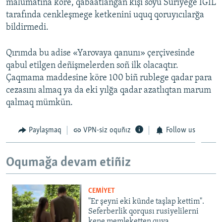
malümatına köre, qabaatlanğan kişi soyu Suriyege İGİL
tarafında cenkleşmege ketkenini uquq qoruyıcılarğa
bildirmedi.
Qırımda bu adise «Yarovaya qanunı» çerçivesinde
qabul etilgen deñişmelerden soñ ilk olacaqtır.
Çaqmama maddesine köre 100 biñ rublege qadar para
cezasını almaq ya da eki yılğa qadar azatlıqtan marum
qalmaq mümkün.
Paylaşmaq
VPN-siz oquñız
Follow us
Oqumağa devam etiñiz
CEMİYET
"Er şeyni eki künde taşlap kettim".
Seferberlik qorqusı rusiyelilerni
kene memleketten quva