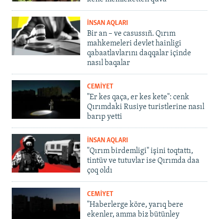
İNSAN AQLARI
Bir an – ve casussıñ. Qırım
mahkemeleri devlet hainligi
qabaatlavlarını daqqalar içinde
nasıl baqalar
CEMİYET
"Er kes qaça, er kes kete": cenk
Qırımdaki Rusiye turistlerine nasıl
barıp yetti
İNSAN AQLARI
"Qırım birdemligi" işini toqtattı,
tintüv ve tutuvlar ise Qırımda daa
çoq oldı
CEMİYET
"Haberlerge köre, yarıq bere
ekenler, amma biz bütünley