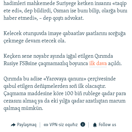
hadimleri mahkemede Suriyege ketken insannı «taqip
ete edi», dep bildirdi, Osman ise bunı bilip, olarğa bunı
haber etmedi», – dep qoştı advokat.
Kelecek oturışuvda imaye qabaatlav şaatlarını sorğuğa
çekmege devam etecek ola.
Keçken sene noyabr ayında işğal etilgen Qırımda
Rusiye FSBsine çaqmamazlıq boyunca
ilk dava
açıldı.
Qırımda bu adise «Yarovaya qanunı» çerçivesinde
qabul etilgen deñişmelerden soñ ilk olacaqtır.
Çaqmama maddesine köre 100 biñ rublege qadar para
cezasını almaq ya da eki yılğa qadar azatlıqtan marum
qalmaq mümkün.
Paylaşmaq
VPN-siz oquñız
Follow us