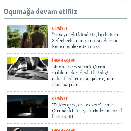
Oqumağa devam etiñiz
CEMİYET
"Er şeyni eki künde taşlap kettim".
Seferberlik qorqusı rusiyelilerni
kene memleketten quva
İNSAN AQLARI
Bir an – ve casussıñ. Qırım
mahkemeleri devlet hainligi
qabaatlavlarını daqqalar içinde
nasıl baqalar
CEMİYET
"Er kes qaça, er kes kete": cenk
Qırımdaki Rusiye turistlerine nasıl
barıp yetti