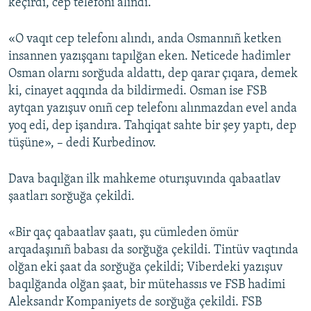
keçirdi, cep telefonı alındı.
«O vaqıt cep telefonı alındı, anda Osmannıñ ketken
insannen yazışqanı tapılğan eken. Neticede hadimler
Osman olarnı sorğuda aldattı, dep qarar çıqara, demek
ki, cinayet aqqında da bildirmedi. Osman ise FSB
aytqan yazışuv onıñ cep telefonı alınmazdan evel anda
yoq edi, dep işandıra. Tahqiqat sahte bir şey yaptı, dep
tüşüne», – dedi Kurbedinov.
Dava baqılğan ilk mahkeme oturışuvında qabaatlav
şaatları sorğuğa çekildi.
«Bir qaç qabaatlav şaatı, şu cümleden ömür
arqadaşınıñ babası da sorğuğa çekildi. Tintüv vaqtında
olğan eki şaat da sorğuğa çekildi; Viberdeki yazışuv
baqılğanda olğan şaat, bir mütehassıs ve FSB hadimi
Aleksandr Kompaniyets de sorğuğa çekildi. FSB