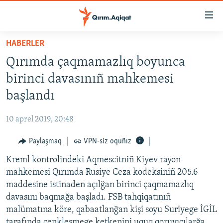
Link
açıqlığı
Esas
HABERLER
mündericege
HABERLER
Qırımda çaqmamazlıq boyunca
qaytmaq
SİYASET
Baş
birinci davasınıñ mahkemesi
İQTİSADİYAT
navigatsiyağa
başlandı
qaytmaq
CEMİYET
Qıdıruvğa
10 aprel 2019, 20:48
MEDENİYET
qaytmaq
Paylaşmaq
VPN-siz oquñız
İNSAN AQLARI
Kreml kontrolindeki Aqmescitniñ Kiyev rayon
VİDEO
mahkemesi Qırımda Rusiye Ceza kodeksiniñ 205.6
SÜRET
maddesine istinaden açılğan birinci çaqmamazlıq
BLOGLAR
davasını baqmağa başladı. FSB tahqiqatınıñ
malümatına köre, qabaatlanğan kişi soyu Suriyege İGİL
FİKİR
tarafında cenkleşmege ketkenini uquq qoruyıcılarğa