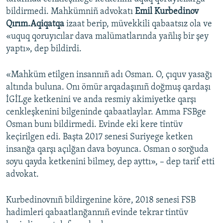
bildirmedi. Mahkümniñ advokatı
Emil Kurbedinov
Русский
Qırım.Aqiqatqa
izaat berip, müvekkili qabaatsız ola ve
Українською
«uquq qoruyıcılar dava malümatlarında yañlış bir şey
yaptı», dep bildirdi.
QOŞULIÑIZ!
«Mahküm etilgen insannıñ adı Osman. O, çıquv yasağı
altında buluna. Onı ömür arqadaşınıñ doğmuş qardaşı
İGİLge ketkenini ve anda resmiy akimiyetke qarşı
RFE/RS bütün saytları
cenkleşkenini bilgeninde qabaatlaylar. Amma FSBge
Osman bunı bildirmedi. Evinde eki kere tintüv
keçirilgen edi. Başta 2017 senesi Suriyege ketken
insanğa qarşı açılğan dava boyunca. Osman o sorğuda
soyu qayda ketkenini bilmey, dep ayttı», – dep tarif etti
advokat.
Kurbedinovnıñ bildirgenine köre, 2018 senesi FSB
hadimleri qabaatlanğannıñ evinde tekrar tintüv