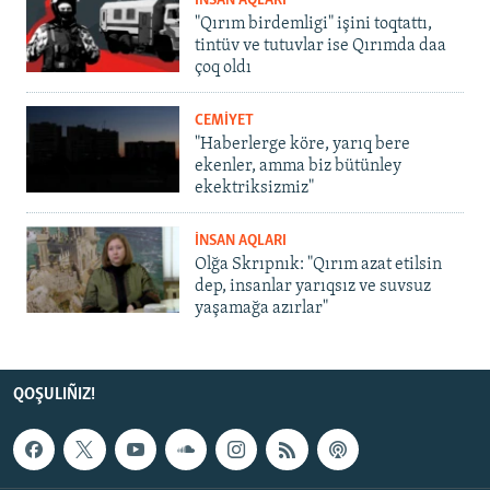
İNSAN AQLARI
"Qırım birdemligi" işini toqtattı,
tintüv ve tutuvlar ise Qırımda daa
çoq oldı
CEMİYET
"Haberlerge köre, yarıq bere
ekenler, amma biz bütünley
ekektriksizmiz"
İNSAN AQLARI
Olğa Skrıpnık: "Qırım azat etilsin
dep, insanlar yarıqsız ve suvsuz
yaşamağa azırlar"
QOŞULIÑIZ!