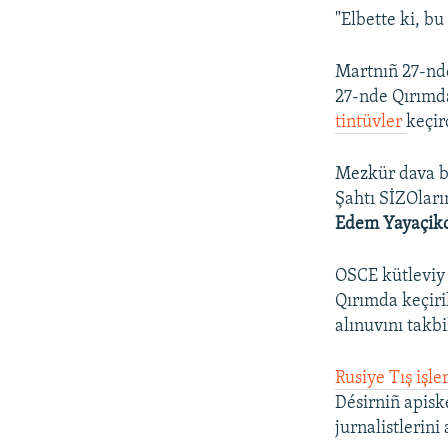
"Elbette ki, bu
Martnıñ 27-nde
27-nde Qırımda
tintüvler
keçir
Mezkür dava b
Şahtı SİZOları
Edem Yayaçik
OSCE kütleviy 
Qırımda keçiri
alınuvını takbi
Rusiye Tış işle
Désirniñ apisk
jurnalistlerini