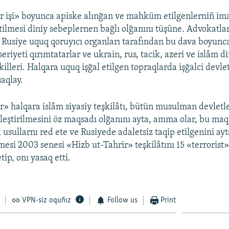
r işi» boyunca apiske alınğan ve mahküm etilgenlerniñ ima
etilmesi diniy sebeplernen bağlı olğanını tüşüne. Advokatla
 Rusiye uquq qoruyıcı organları tarafından bu dava boyunc
seriyeti qırımtatarlar ve ukrain, rus, tacik, azeri ve islâm d
killeri. Halqara uquq işğal etilgen topraqlarda işğalci devle
aqlay.
r» halqara islâm siyasiy teşkilâtı, bütün musulman devletl
irleştirilmesini öz maqsadı olğanını ayta, amma olar, bu ma
k usullarnı red ete ve Rusiyede adaletsiz taqip etilgenini ay
si 2003 senesi «Hizb ut-Tahrir» teşkilâtını 15 «terrorist
tip, onı yasaq etti.
VPN-siz oquñız
Follow us
Print