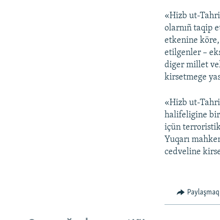
«Hizb ut-Tahri
olarnıñ taqip 
etkenine köre,
etilgenler – ek
diger millet ve
kirsetmege yas
«Hizb ut-Tahri
halifeligine b
içün terroristi
Yuqarı mahkeme
cedveline kirse
Paylaşmaq