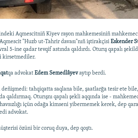
indeki Aqmescitniñ Kiyev rayon mahkemesiniñ mahkemec
 Aqmescit "Huzb ut-Tahrir davası"nıñ iştirakçisi
Eskender 
ral 5-ine qadar tevqif astında qaldırdı. Oturış qapalı şekild
 kirsetmediler.
iqat
qa advokat
Edem Semedlâyev
aytıp berdi.
i deñişmedi: tahqiqatta saqlana bile, şaatlarğa tesir ete bile,
Oda qaldırmaq. Oturışnı qapalı şekli aqqında ise - mahkemec
ñ havsızlığı içün odağa kimseni yibermemek kerek, dep qarar
dedi advokat.
şterisi özüni bir coruq duya, dep qoştı.