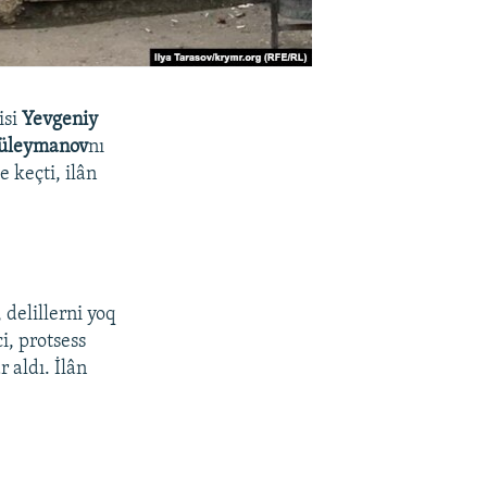
isi
Yevgeniy
Süleymanov
nı
e keçti, ilân
 delillerni yoq
i, protsess
 aldı. İlân