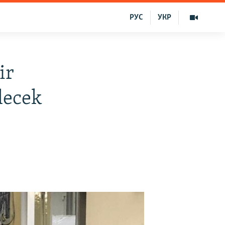
РУС
УКР
ir
elecek