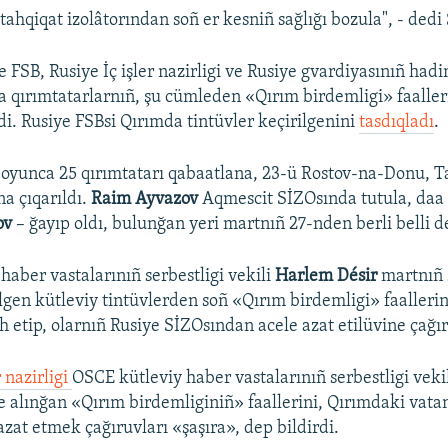
 tahqiqat izolâtorından soñ er kesniñ sağlığı bozula", - ded
 FSB, Rusiye İç işler nazirligi ve Rusiye gvardiyasınıñ had
 qırımtatarlarnıñ, şu cümleden «Qırım birdemligi» faaller
di. Rusiye FSBsi Qırımda tintüvler keçirilgenini
tasdıqladı
.
oyunca 25 qırımtatarı qabaatlana, 23-ü Rostov-na-Donu, T
na çıqarıldı.
Raim Ayvazov
Aqmescit SİZOsında tutula, daa b
ov
– ğayıp oldı, bulunğan yeri martnıñ 27-nden berli belli de
haber vastalarınıñ serbestligi vekili
Harlem Désir
martnıñ
lgen kütleviy tintüvlerden soñ «Qırım birdemligi» faalleri
h etip, olarnıñ Rusiye SİZOsından acele azat etilüvine çağı
r nazirligi
OSCE kütleviy haber vastalarınıñ serbestligi vek
e alınğan «Qırım birdemliginiñ» faallerini, Qırımdaki vata
 azat etmek çağıruvları «şaşıra», dep bildirdi.