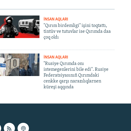
İNSAN AQLARI
"Qırım birdemligi" işini toqtattı,
tintüv ve tutuvlar ise Qırımda daa
çoq oldı
İNSAN AQLARI
"Rusiye Qırımda onı
istemegenlerini bile edi". Rusiye
Federatsiyasınıñ Qırımdaki
cenkke qarşı narazılıqlarnen
küreşi aqqında