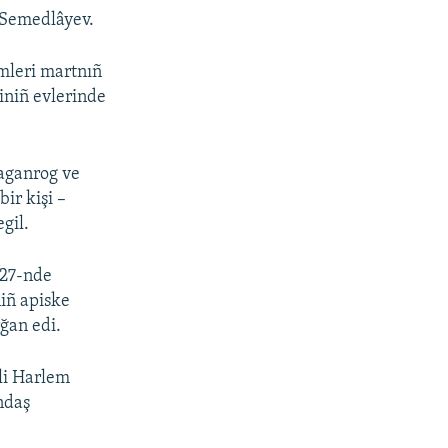
i Semedlâyev.
imleri martnıñ
iniñ evlerinde
aganrog ve
ir kişi –
gil.
 27-nde
niñ apiske
rğan edi.
ili Harlem
ndaş