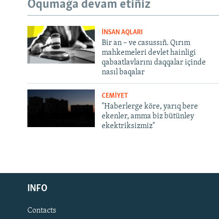
Oqumağa devam etiñiz
İNSAN AQLARI
Bir an – ve casussıñ. Qırım
mahkemeleri devlet hainligi
qabaatlavlarını daqqalar içinde
nasıl baqalar
CEMİYET
"Haberlerge köre, yarıq bere
ekenler, amma biz bütünley
ekektriksizmiz"
Русский
INFO
Українською
Contacts
QOŞULIÑIZ!