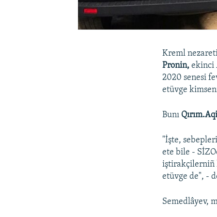
Kreml nezaret
Pronin,
ekinci
2020 senesi fev
etüvge kimseni
Bunı
Qırım.Aq
"İşte, sebepler
ete bile - SİZ
iştirakçilerni
etüvge de", - 
Semedlâyev, mü