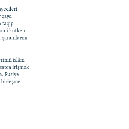
yecileri
r qayd
a taqip
inini kütken
t qanunlarını
eriniñ islâm
qsatqa irişmek
ta. Rusiye
» birleşme