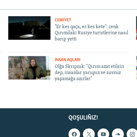
CEMİYET
"Er kes qaça, er kes kete": cenk
Qırımdaki Rusiye turistlerine nasıl
barıp yetti
İNSAN AQLARI
Olğa Skrıpnık: "Qırım azat etilsin
dep, insanlar yarıqsız ve suvsuz
yaşamağa azırlar"
QOŞULIÑIZ!