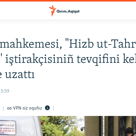
mahkemesi, "Hizb ut-Tahr
 iştirakçisiniñ tevqifini k
e uzattı
15:59
VPN-siz oquñız