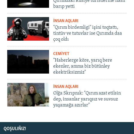
Qırımdaki Rusiye turistlerine nasıl
barıp yetti
İNSAN AQLARI
"Qırım birdemligi" işini toqtattı,
tintüv ve tutuvlar ise Qırımda daa
çoq oldı
CEMİYET
"Haberlerge köre, yarıq bere
ekenler, amma biz bütünley
ekektriksizmiz"
İNSAN AQLARI
Olğa Skrıpnık: "Qırım azat etilsin
dep, insanlar yarıqsız ve suvsuz
yaşamağa azırlar"
QOŞULIÑIZ!