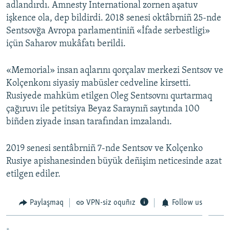
adlandırdı. Amnesty International zornen aşatuv
işkence ola, dep bildirdi. 2018 senesi oktâbrniñ 25-nde
Sentsovğa Avropa parlamentiniñ «İfade serbestligi»
içün Saharov mukâfatı berildi.
«Memorial» insan aqlarını qorçalav merkezi Sentsov ve
Kolçenkonı siyasiy mabüsler cedveline kirsetti.
Rusiyede mahküm etilgen Oleg Sentsovnı qurtarmaq
çağıruvı ile petitsiya Beyaz Saraynıñ saytında 100
biñden ziyade insan tarafından imzalandı.
2019 senesi sentâbrniñ 7-nde Sentsov ve Kolçenko
Rusiye apishanesinden büyük deñişim neticesinde azat
etilgen ediler.
Paylaşmaq
VPN-siz oquñız
Follow us