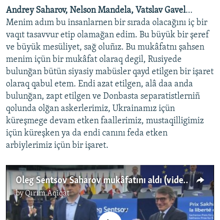
Andrey Saharov, Nelson Mandela, Vatslav Gavel
…
Menim adım bu insanlarnen bir sırada olacağını iç bir
vaqıt tasavvur etip olamağan edim. Bu büyük bir şeref
ve büyük mesüliyet, sağ oluñız. Bu mukâfatnı şahsen
menim içün bir mukâfat olaraq degil, Rusiyede
bulunğan bütün siyasiy mabüsler qayd etilgen bir işaret
olaraq qabul etem. Endi azat etilgen, alâ daa anda
bulunğan, zapt etilgen ve Donbasta separatistlerniñ
qolunda olğan askerlerimiz, Ukrainamız içün
küreşmege devam etken faallerimiz, mustaqilligimiz
içün küreşken ya da endi canını feda etken
arbiylerimiz içün bir işaret.
Oleg Sentsov Saharov mukâfatını aldı (video)
by
Qırım.Aqiqat
No media source currently available