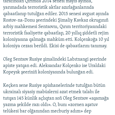
tarafından Qırımda 2014 senesi mayıs ayında,
yarımadada terroristik aktlar azırlağanlarında
qabaatlanıp tutulğan ediler. 2015 senesi avgust ayında
Rostov-na-Donu şeerindeki Şimaliy Kavkaz okrugınıñ
arbiy mahkemesi Sentsovnı, Qırım territoriyasındaki
terroristik faaliyette qabaatlap, 20 yıllıq şiddetli rejim
koloniyasına qalmağa mahküm etti. Kolçenkoğa 10 yıl
koloniya cezası berildi. Ekisi de qabaatlarını tanımay.
Oleg Sentsov Rusiye şimalindeki Labıtnangi şeerinde
apiste yatqan edi. Aleksandar Kolçenko ise Uraldaki
Kopeysk şeeriniñ koloniyasında bulunğan edi.
Keçken sene Rusiye apishanelerinde tutulğan bütün
ukrainalı siyasiy mabüslerni azat etmek talabı ile
tutqan 145 künlik açlıqtan soñ Oleg Sentsov «aşamağa
yazma şekilde razı oldı». O, bunı «zornen aşatuv
telükesi bar olğanından mecburiy adım» dep