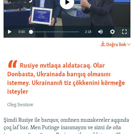
0:00
2:18
Doğru link
Rusiye mıtlaqa aldatacaq. Olar
Donbasta, Ukrainada barışıq olmasını
istemey. Ukrainanıñ tiz çökkenini körmeğe
isteyler
Oleg Sentsov
Şimdi Rusiye ile barışuv, onıñnen muzakereler aqqında
çoq laf bar. Men Putinge inanmayım ve sizni de oña