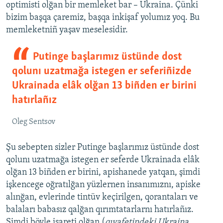
optimisti olğan bir memleket bar – Ukraina. Çünki
bizim başqa çaremiz, başqa inkişaf yolumız yoq. Bu
memleketniñ yaşav meselesidir.
Putinge başlarımız üstünde dost
qolunı uzatmağa istegen er seferiñizde
Ukrainada elâk olğan 13 biñden er birini
hatırlañız
Oleg Sentsov
Şu sebepten sizler Putinge başlarımız üstünde dost
qolunı uzatmağa istegen er seferde Ukrainada elâk
olğan 13 biñden er birini, apishanede yatqan, şimdi
işkencege oğratılğan yüzlernen insanımıznı, apiske
alınğan, evlerinde tintüv keçirilgen, qorantaları ve
balaları babasız qalğan qırımtatarlarnı hatırlañız.
Şimdi böyle işareti olğan (
qıyafetindeki Ukraina