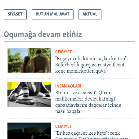
*
SİYASET
BUTÜN MALÜMAT
AKTUAL
Oqumağa devam etiñiz
CEMİYET
"Er şeyni eki künde taşlap kettim".
Seferberlik qorqusı rusiyelilerni
kene memleketten quva
İNSAN AQLARI
Bir an – ve casussıñ. Qırım
mahkemeleri devlet hainligi
qabaatlavlarını daqqalar içinde
nasıl baqalar
CEMİYET
"Er kes qaça, er kes kete": cenk