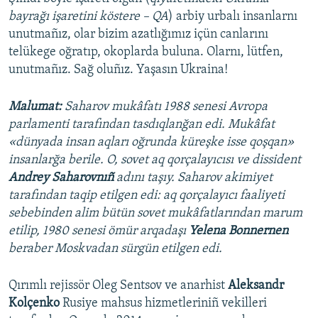
bayrağı işaretini köstere – QA
) arbiy urbalı insanlarnı
unutmañız, olar bizim azatlığımız içün canlarını
telükege oğratıp, okoplarda buluna. Olarnı, lütfen,
unutmañız. Sağ oluñız. Yaşasın Ukraina!
Malumat:
Saharov mukâfatı 1988 senesi Avropa
parlamenti tarafından tasdıqlanğan edi. Mukâfat
«dünyada insan aqları oğrunda küreşke isse qoşqan»
insanlarğa berile. O, sovet aq qorçalayıcısı ve dissident
Andrey Saharovnıñ
adını taşıy. Saharov akimiyet
tarafından taqip etilgen edi: aq qorçalayıcı faaliyeti
sebebinden alim bütün sovet mukâfatlarından marum
etilip, 1980 senesi ömür arqadaşı
Yelena Bonnernen
beraber Moskvadan sürgün etilgen edi.
Qırımlı rejissör Oleg Sentsov ve anarhist
Aleksandr
Kolçenko
Rusiye mahsus hizmetleriniñ vekilleri