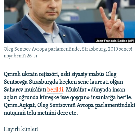
Русский
Українською
QOŞULIÑIZ!
Oleg Sentsov Avropa parlamentinde, Strasbourg, 2019 senesi
noyabrniñ 26-sı
RFE/RS bütün saytları
Qırımlı ukrain rejissöri, eski siyasiy mabüs Oleg
Sentsovğa Strasburgda keçken sene laureatı olğan
Saharov mukâfatı
berildi
. Mukâfat «dünyada insan
aqları oğrunda küreşke isse qoşqan» insanlarğa berile.
Qırım.Aqiqat, Oleg Sentsovnıñ Avropa parlamentindeki
nutqunıñ tolu metnini derc ete.
Hayırlı künler!