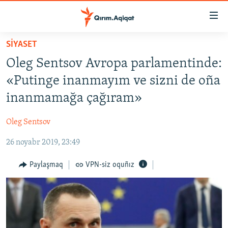
Link
açıqlığı
Esas
SİYASET
mündericege
HABERLER
Oleg Sentsov Avropa parlamentinde:
qaytmaq
SİYASET
Baş
«Putinge inanmayım ve sizni de oña
İQTİSADİYAT
navigatsiyağa
inanmamağa çağıram»
qaytmaq
CEMİYET
Qıdıruvğa
Oleg Sentsov
MEDENİYET
qaytmaq
26 noyabr 2019, 23:49
İNSAN AQLARI
VİDEO
Paylaşmaq
VPN-siz oquñız
SÜRET
BLOGLAR
FİKİR