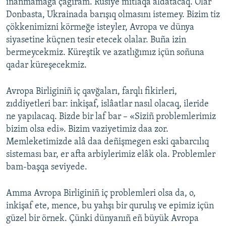
inanmamağa çağıram. Rusiye mıtlaqa aldatacaq. Olar
Donbasta, Ukrainada barışıq olmasını istemey. Bizim tiz
çökkenimizni körmeğe isteyler, Avropa ve dünya
siyasetine küçnen tesir etecek olalar. Buña izin
bermeycekmiz. Küreştik ve azatlığımız içün soñuna
qadar küreşecekmiz.
Avropa Birliginiñ iç qavğaları, farqlı fikirleri,
zıddiyetleri bar: inkişaf, islâatlar nasıl olacaq, ileride
ne yapılacaq. Bizde bir laf bar – «Siziñ problemlerimiz
bizim olsa edi». Bizim vaziyetimiz daa zor.
Memleketimizde alâ daa deñişmegen eski qabarcılıq
sisteması bar, er afta arbiylerimiz elâk ola. Problemler
bam-başqa seviyede.
Amma Avropa Birliginiñ iç problemleri olsa da, o,
inkişaf ete, mence, bu yahşı bir qurulış ve epimiz içün
güzel bir örnek. Çünki dünyanıñ eñ büyük Avropa