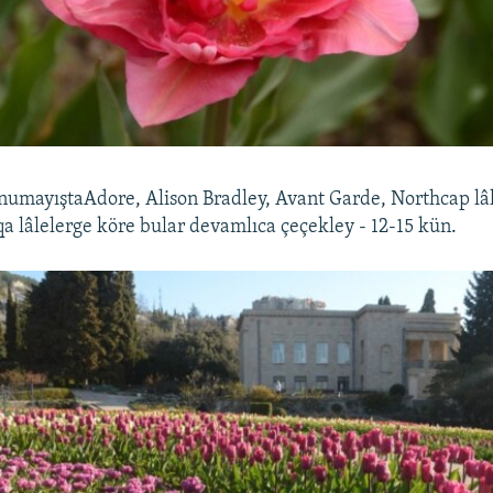
numayıştaAdore, Alison Bradley, Avant Garde, Northcap lâle
şqa lâlelerge köre bular devamlıca çeçekley - 12-15 kün.