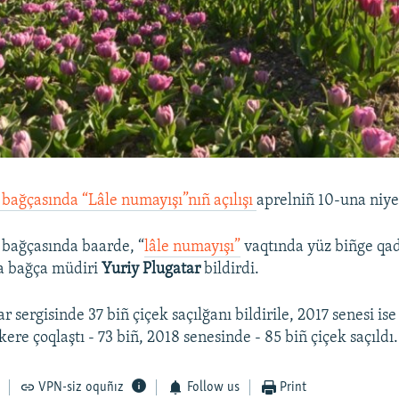
 bağçasında “Lâle numayışı”nıñ açılışı
aprelniñ 10-una niye
 bağçasında baarde, “
lâle numayışı”
vaqtında yüz biñge qada
ta bağça müdiri
Yuriy Plugatar
bildirdi.
r sergisinde 37 biñ çiçek saçılğanı bildirile, 2017 senesi i
ere çoqlaştı - 73 biñ, 2018 senesinde - 85 biñ çiçek saçıldı.
VPN-siz oquñız
Follow us
Print