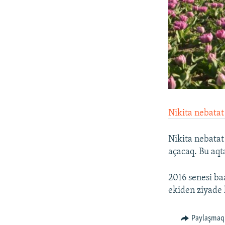
Nikita nebatat
Nikita nebatat
açacaq. Bu aq
2016 senesi baa
ekiden ziyade k
Paylaşmaq