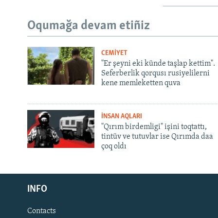
Oqumağa devam etiñiz
CEMİYET
"Er şeyni eki künde taşlap kettim".
Seferberlik qorqusı rusiyelilerni
kene memleketten quva
İNSAN AQLARI
"Qırım birdemligi" işini toqtattı,
tintüv ve tutuvlar ise Qırımda daa
çoq oldı
Русский
INFO
Українською
Contacts
QOŞULIÑIZ!