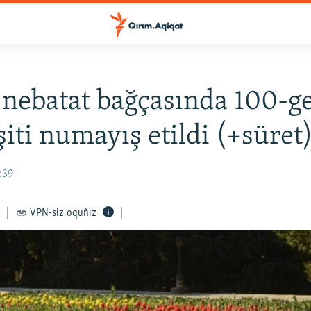
 nebatat bağçasında 100-g
şiti numayış etildi (+süret
:39
VPN-siz oquñız