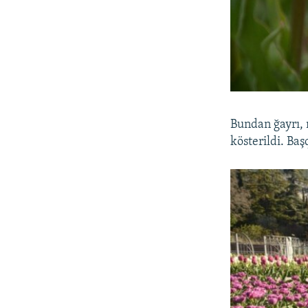
Bundan ğayrı, 
kösterildi. Ba