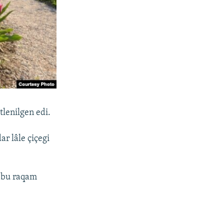
tlenilgen edi.
r lâle çiçegi
se bu raqam