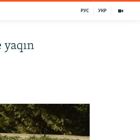
РУС
УКР
e yaqın
)