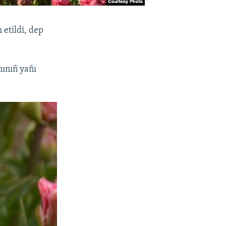
 etildi, dep
mınıñ yañı