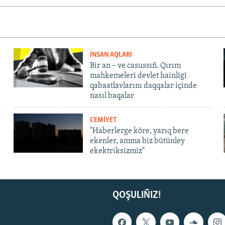
İNSAN AQLARI
Bir an – ve casussıñ. Qırım
mahkemeleri devlet hainligi
qabaatlavlarını daqqalar içinde
nasıl baqalar
CEMİYET
"Haberlerge köre, yarıq bere
ekenler, amma biz bütünley
ekektriksizmiz"
QOŞULIÑIZ!