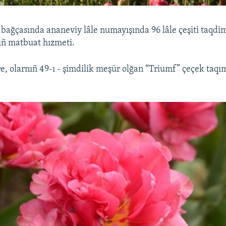
 bağçasında ananeviy lâle numayışında 96 lâle çeşiti taqdim
ıñ matbuat hızmeti.
e, olarnıñ 49-ı - şimdilik meşür olğan “Triumf” çeçek taqı