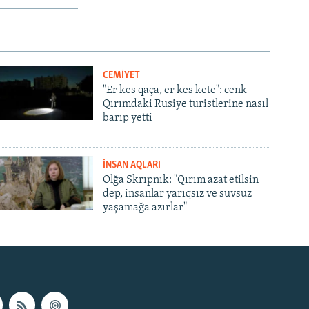
CEMİYET
"Er kes qaça, er kes kete": cenk
Qırımdaki Rusiye turistlerine nasıl
barıp yetti
İNSAN AQLARI
Olğa Skrıpnık: "Qırım azat etilsin
dep, insanlar yarıqsız ve suvsuz
yaşamağa azırlar"