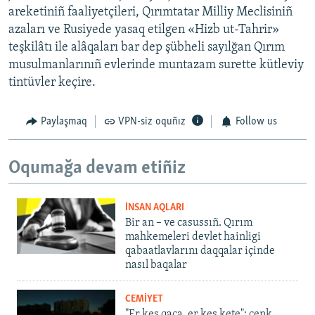
areketiniñ faaliyetçileri, Qırımtatar Milliy Meclisiniñ
azaları ve Rusiyede yasaq etilgen «Hizb ut-Tahrir»
teşkilâtı ile alâqaları bar dep şübheli sayılğan Qırım
musulmanlarınıñ evlerinde muntazam surette kütleviy
tintüvler keçire.
Paylaşmaq
VPN-siz oquñız
Follow us
Oqumağa devam etiñiz
İNSAN AQLARI
Bir an – ve casussıñ. Qırım
mahkemeleri devlet hainligi
qabaatlavlarını daqqalar içinde
nasıl baqalar
CEMİYET
"Er kes qaça, er kes kete": cenk