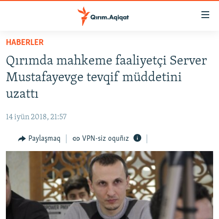
Link
açıqlığı
Esas
HABERLER
mündericege
HABERLER
Qırımda mahkeme faaliyetçi Server
qaytmaq
SİYASET
Baş
Mustafayevge tevqif müddetini
İQTİSADİYAT
navigatsiyağa
uzattı
qaytmaq
CEMİYET
Qıdıruvğa
14 iyün 2018, 21:57
MEDENİYET
qaytmaq
Paylaşmaq
VPN-siz oquñız
İNSAN AQLARI
VİDEO
SÜRET
BLOGLAR
FİKİR