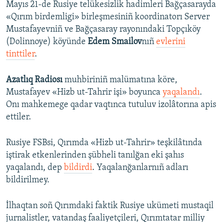
Mayıs 21-de Rusiye telükesizlik hadimleri Bağçasarayda
«Qırım birdemligi» birleşmesiniñ koordinatorı Server
Mustafayevniñ ve Bağçasaray rayonındaki Topçıköy
(Dolinnoye) köyünde
Edem Smailov
nıñ
evlerini
tinttiler
.
Azatlıq Radiosı
muhbiriniñ malümatına köre,
Mustafayev «Hizb ut-Tahrir işi» boyunca
yaqalandı
.
Onı mahkemege qadar vaqtınca tutuluv izolâtorına apis
ettiler.
Rusiye FSBsi, Qırımda «Hizb ut-Tahrir» teşkilâtında
iştirak etkenlerinden şübheli tanılğan eki şahıs
yaqalandı, dep
bildirdi
. Yaqalanğanlarnıñ adları
bildirilmey.
İlhaqtan soñ Qırımdaki faktik Rusiye ukümeti mustaqil
jurnalistler, vatandaş faaliyetçileri, Qırımtatar milliy