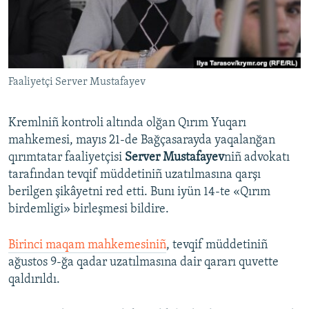
Русский
Українською
Faaliyetçi Server Mustafayev
QOŞULIÑIZ!
Kremlniñ kontroli altında olğan Qırım Yuqarı
mahkemesi, mayıs 21-de Bağçasarayda yaqalanğan
RFE/RS bütün saytları
qırımtatar faaliyetçisi
Server Mustafayev
niñ advokatı
tarafından tevqif müddetiniñ uzatılmasına qarşı
berilgen şikâyetni red etti. Bunı iyün 14-te «Qırım
birdemligi» birleşmesi bildire.
Birinci maqam mahkemesiniñ
, tevqif müddetiniñ
ağustos 9-ğa qadar uzatılmasına dair qararı quvette
qaldırıldı.