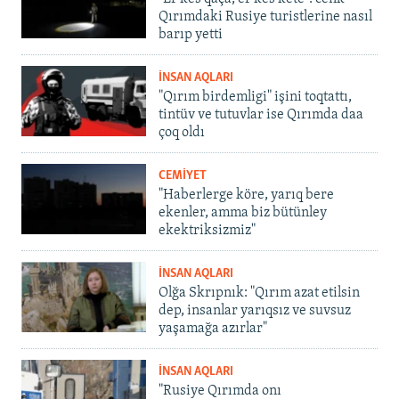
Qırımdaki Rusiye turistlerine nasıl
barıp yetti
İNSAN AQLARI
"Qırım birdemligi" işini toqtattı,
tintüv ve tutuvlar ise Qırımda daa
çoq oldı
CEMİYET
"Haberlerge köre, yarıq bere
ekenler, amma biz bütünley
ekektriksizmiz"
İNSAN AQLARI
Olğa Skrıpnık: "Qırım azat etilsin
dep, insanlar yarıqsız ve suvsuz
yaşamağa azırlar"
İNSAN AQLARI
"Rusiye Qırımda onı